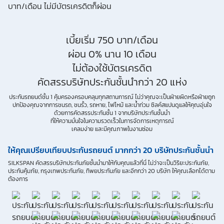
สำหรับการขายผลิตภัณฑ์ การจัดทำรายการส่งเสริมการขายและการตลาด
แจ้งสิทธิประโยชน์หรือข่าวสารต่างๆ แจ้งข้อมูลเกี่ยวกับผลิตภัณฑ์ หรือ
กรมธรรม์ประกันภัย การใช้ข้อมูลเพื่อพัฒนาผลิตภัณฑ์หรือบริการต่างๆ
หรือเพื่อกิจกรรมอื่นๆ ท่านสามารถอ่านรายละเอียดนโยบายคุ้มครองข้อมูล
ส่วนบุคคลและสิทธิของเจ้าของข้อมูลส่วนบุคคลได้ที่เว็บไซต์
คำประกาศเกี่ยว
เบี้ยเริ่ม 750 บาท/เดือน
กับความเป็นส่วนตัว
ก่อนให้ความยินยอม ทั้งนี้ ก่อนการแสดงเจตนา ข้าพเจ้า
ผ่อน 0% นาน 10 เดือน
ได้อ่านรายละเอียดจากเอกสารชี้แจงข้อมูล หรือได้รับคำอธิบายจากหน่วย
งานถึงวัตถุประสงค์ในการเก็บรวบรวม ใช้หรือเปิดเผยข้อมูลส่วนบุคคล
ไม่ต้องใช้บัตรเครดิต
(“ประมวลผลข้อมูลส่วนบุคคล”) และมีความเข้าใจดีแล้ว ข้าพเจ้าให้ความ
ยินยอมหรือปฏิเสธไม่ให้ความยินยอมในเอกสารนี้ด้วยความสมัครใจ ปราศจาก
คัดสรรบริษัทประกันชั้นนำกว่า 20 แห่ง
การบังคับหรือชักจูง และข้าพเจ้าทราบว่าข้าพเจ้าสามารถถอนความยินยอมนี้
เสียเมื่อใดก็ได้ เว้นแต่ในกรณีมีข้อจำกัดสิทธิตามกฎหมายหรือยังมีสัญญา
ประกันรถยนต์ชั้น 1 คุ้มครองครอบคลุมทุกสถานการณ์ ไม่ว่าคุณจะเป็นฝ่ายผิดหรือฝ่ายถูก
ระหว่างข้าพเจ้ากับสถาบันที่ให้ประโยชน์แก่ข้าพเจ้าอยู่ กรณีที่ข้าพเจ้าประสงค์
ปกป้องคุณจากการชนรถ, ชนรั้ว, รถหาย, ไฟไหม้ และน้ำท่วม ซิลค์สแปนดูแลให้คุณอุ่นใจ
จะไม่ให้ความยินยอม ข้าพเจ้าเข้าใจและยอมรับว่า การไม่ให้ความยินยอมจะมี
ด้วยการคัดสรรประกันชั้น 1 จากบริษัทประกันชั้นนำ
ผลทำให้ข้าพเจ้า (เช่น ข้าพเจ้าอาจได้รับความสะดวกในการใช้บริการน้อยลง
ที่ให้ความมั่นใจในความรวดเร็วในการจัดการเหตุการณ์
หรือข้าพเจ้าไม่สามารถเข้าถึงฟังก์ชันการใช้งานบางอย่างได้ เป็นต้น) และ
เคลมง่าย และมีคุณภาพในงานซ่อม
ข้าพเจ้าทราบว่าการถอนความยินยอมดังกล่าว ไม่มีผลกระทบต่อการประมวล
ผลข้อมูลส่วนบุคคลที่ได้ดำเนินการเสร็จสิ้นไปแล้วก่อนการถอนความยินยอม
โดยข้าพเจ้าให้ถือเอาการกดเลือก “ให้ความยินยอม” ในช่องสนทนา เป็นการ
ให้คุณเปรียบเทียบประกันรถยนต์ มากกว่า 20 บริษัทประกันชั้นนำ
แสดงเจตนายินยอมของข้าพเจ้าแทนการลงลายมือชื่อเป็นหลักฐาน
SILKSPAN คัดสรรบริษัทประกันภัยชั้นนำมาให้กับคุณแล้วที่นี่ ไม่ว่าจะเป็นวิริยะประกันภัย,
ประกันคุ้มภัย, กรุงเทพประกันภัย, ทิพยประกันภัย และอีกกว่า 20 บริษัท ให้คุณเลือกได้ตาม
ต้องการ