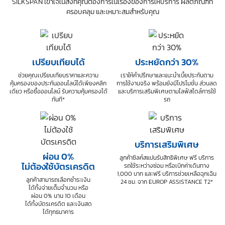
SILKSPAN เข้าใจในสิ่งที่คุณต้องการในเรื่องของการให้บริการ ผลิตภัณฑ์ที่
ครอบคลุม และเหมาะสมสำหรับคุณ
เปรียบเทียบได้
ประหยัดกว่า 30%
ช่วยคุณเปรียบเทียบราคาและความ
เราให้คำปรึกษาและแนะนำเบี้ยประกันตาม
คุ้มครอง
ของประกันออนไลน์ได้เพียงคลิก
การใช้งานจริง
พร้อมยังมีโปรโมชั่น ส่วนลด
เดียว
หรือซื้อออนไลน์ รับความคุ้มครองได้
และบริการเสริมพิเศษ
ตามไลฟ์สไตล์การใช้
ทันที*
รถ
บริการเสริมพิเศษ
ผ่อน 0%
ลูกค้าซิลค์สแปนรับสิทธิพิเศษ
ฟรี บริการ
ไม่ต้องใช้บัตรเครดิต
รถใช้ระหว่างซ่อม หรือเบิกค่าเดินทาง
1,000 บาท
และฟรี บริการช่วยเหลือฉุกเฉิน
ลูกค้าสามารถเลือกชำระเงิน
24 ชม.
จาก EUROP ASSISTANCE T2*
ได้ทั้งจ่ายเต็มจำนวน หรือ
ผ่อน 0% นาน 10 เดือน
ได้ทั้งบัตรเครดิต และเงินสด
ได้ทุกธนาคาร