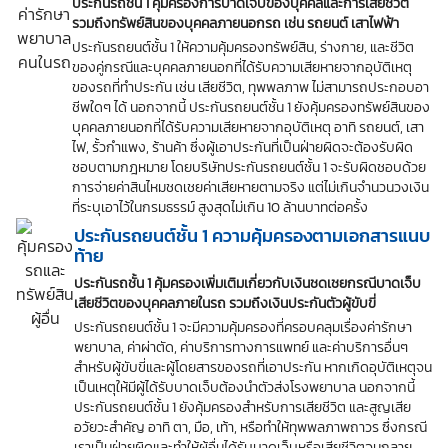
ประกันรถชั้น 1 คุ้มครองการบาดเจ็บของบุคคลและการเสียชีวิต
รวมถึงทรัพย์สินของบุคคลภายนอกรถ เช่น รถยนต์ เสาไฟฟ้า
ประกันรถยนต์ชั้น 1 ให้ความคุ้มครองทรัพย์สิน, ร่างกาย, และชีวิต
ของคู่กรณีและบุคคลภายนอกที่ได้รับความเสียหายจากอุบัติเหตุ
ของรถที่ทำประกัน เช่น เสียชีวิต, ทุพพลภาพ ไม่สามารถประกอบอา
ชีพใดๆ ได้ นอกจากนี้ ประกันรถยนต์ชั้น 1 ยังคุ้มครองทรัพย์สินของ
บุคคลภายนอกที่ได้รับความเสียหายจากอุบัติเหตุ อาทิ รถยนต์, เสา
ไฟ, รั้วกำแพง, ร้านค้า ซึ่งผู้เอาประกันที่เป็นฝ่ายผิดจะต้องรับผิด
ชอบตามกฎหมาย โดยบริษัทประกันรถยนต์ชั้น 1 จะรับผิดชอบด้วย
การจ่ายค่าสินไหมชดเชยค่าเสียหายตามจริง แต่ไม่เกินจำนวนวงเงิน
ที่ระบุเอาไว้ในกรมธรรม์ สูงสุดไม่เกิน 10 ล้านบาทต่อครั้ง
ประกันรถยนต์ชั้น 1 ความคุ้มครองตามเอกสารแนบ
ท้าย
ประกันรถชั้น 1 คุ้มครองเพิ่มเติมเกี่ยวกับเงินชดเชยกรณีบาดเจ็บ
เสียชีวิตของบุคคลภายในรถ รวมถึงเงินประกันตัวผู้ขับขี่
ประกันรถยนต์ชั้น 1 จะมีความคุ้มครองที่ครอบคลุมเรื่องค่ารักษา
พยาบาล, ค่าผ่าตัด, ค่าบริการทางการแพทย์ และค่าบริการอื่นๆ
สำหรับผู้ขับขี่และผู้โดยสารของรถที่เอาประกัน หากเกิดอุบัติเหตุจน
เป็นเหตุให้มีผู้ได้รับบาดเจ็บต้องนำตัวส่งโรงพยาบาล นอกจากนี้
ประกันรถยนต์ชั้น 1 ยังคุ้มครองสำหรับการเสียชีวิต และสูญเสีย
อวัยวะสำคัญ อาทิ ตา, มือ, เท้า, หรือทำให้ทุพพลภาพถาวร ซึ่งกรณี
เราเป็นฝ่ายผิดและทำให้ผู้อื่นได้รับบาดเจ็บหรือเสียชีวิตจนกลาย