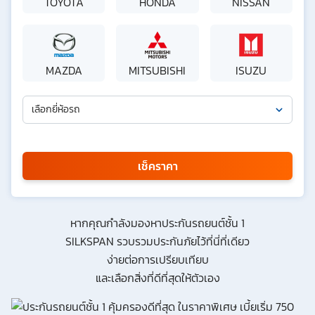
TOYOTA
HONDA
NISSAN
MAZDA
MITSUBISHI
ISUZU
เลือกยี่ห้อรถ
เลือกรุ่นรถ
กรุณาเลือก
เช็คราคา
*
หากคุณกำลังมองหาประกันรถยนต์ชั้น 1
SILKSPAN รวบรวมประกันภัยไว้ที่นี่ที่เดียว
ง่ายต่อการเปรียบเทียบ
ข้าพเจ้ารับทราบนโยบายคุ้มครองข้อมูลส่วนบุคคล และยินยอมให้บริษัท
SILKSPAN อินชัวรันซ์ โบรกเกอร์เรจ จำกัด รวมถึงบริษัทในเครือที่เกี่ยวข้อง
และเลือกสิ่งที่ดีที่สุดให้ตัวเอง
กัน ตลอดจนคู่ค้าทางธุรกิจและ/หรือพันธมิตรของบริษัทเหล่านี้ สามารถเก็บ
ใช้ และ/หรือ เปิดเผยข้อมูลส่วนบุคคลและข้อมูลส่วนบุคคลที่มีความอ่อนไหว
ของข้าพเจ้า เพื่อวัตถุประสงค์ในการดำเนินการติดต่อและนำเสนอข้อมูล