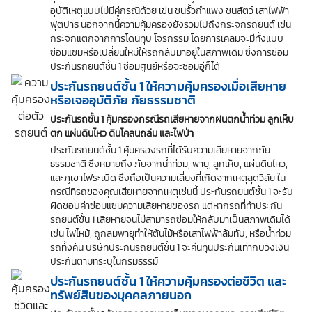
อุบัติเหตุแบบไม่มีคู่กรณีด้วย เข่น ชนรั้วกำแพง ชนสัตว์ เสาไฟฟ้า
ฟุตปาธ นอกจากนี้ความคุ้มครองยังรวมไปถึงกระจกรถยนต์ เช่น
กระจกแตกจากการโดนทุบ โจรกรรม โดยการเคลมจะมีทั้งแบบ
ซ่อมแซมหรือเปลี่ยนใหม่ให้รถกลับมาอยู่ในสภาพเดิม ซึ่งการซ่อม
ประกันรถยนต์ชั้น 1 ซ่อมศูนย์หรือจะซ่อมอู่ก็ได้
ประกันรถยนต์ชั้น 1 ให้ความคุ้มครองเมื่อเสียหาย
หรือเจออุบัติภัย ภัยธรรมชาติ
ประกันรถชั้น 1 คุ้มครองกรณีรถเสียหายจากฝนตกน้ำท่วม ลูกเห็บ
ตก แผ่นดินไหว ดินโคลนถล่ม และไฟป่า
ประกันรถยนต์ชั้น 1 คุ้มครองรถที่ได้รับความเสียหายจากภัย
ธรรมชาติ ซึ่งหมายถึง ภัยจากน้ำท่วม, พายุ, ลูกเห็บ, แผ่นดินไหว,
และภูเขาไฟระเบิด ซึ่งถือเป็นความเสี่ยงที่เกิดจากเหตุสุดวิสัย ใน
กรณีที่รถของคุณเสียหายจากเหตุเช่นนี้ ประกันรถยนต์ชั้น 1 จะรับ
ผิดชอบค่าซ่อมแซมความเสียหายของรถ แต่หากรถที่ทำประกัน
รถยนต์ชั้น 1 เสียหายจนไม่สามารถซ่อมให้กลับมาเป็นสภาพเดิมได้
เช่น ไฟไหม้, ถูกลมพายุทำให้ต้นไม้หรือเสาไฟฟ้าล้มทับ, หรือน้ำท่วม
รถทั้งคัน บริษัทประกันรถยนต์ชั้น 1 จะคืนทุนประกันเท่ากับวงเงิน
ประกันตามที่ระบุในกรมธรรม์
ประกันรถยนต์ชั้น 1 ให้ความคุ้มครองต่อชีวิต และ
ทรัพย์สินของบุคคลภายนอก