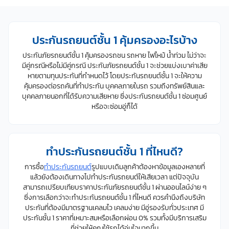
ประกันรถยนต์ชั้น 1 คุ้มครองอะไรบ้าง
ประกันภัยรถยนต์ชั้น 1 คุ้มครองรถชน รถหาย ไฟไหม้ น้ำท่วม ไม่ว่าจะ
มีคู่กรณีหรือไม่มีคู่กรณี ประกันภัยรถยนต์ชั้น 1 จะช่วยแบ่งเบาค่าเสีย
หายตามทุนประกันที่กำหนดไว้ โดยประกันรถยนต์ชั้น 1 จะให้ความ
คุ้มครองต่อรถคันที่ทำประกัน บุคคลภายในรถ รวมถึงทรัพย์สินและ
บุคคลภายนอกที่ได้รับความเสียหาย ซึ่งประกันรถยนต์ชั้น 1 ซ่อมศูนย์
หรือจะซ่อมอู่ก็ได้
ทำประกันรถยนต์ชั้น 1 ที่ไหนดี?
การซื้อ
ทำประกันรถยนต์
รูปแบบเดิมลูกค้าต้องหาข้อมูลเองหลายที่
แล้วยังต้องเดินทางไปทำประกันรถยนต์ให้เสียเวลา แต่ปัจจุบัน
สามารถเปรียบเทียบราคาประกันภัยรถยนต์ชั้น 1 ผ่านออนไลน์ง่าย ๆ
ซึ่งการเลือกว่าจะทำประกันรถยนต์ชั้น 1 ที่ไหนดี ควรคำนึงถึงบริษัท
ประกันที่ต้องมีมาตรฐานเคลมไว เคลมง่าย มีอู่รองรับทั่วประเทศ มี
ประกันชั้น 1 ราคาที่เหมาะสมหรือเลือกผ่อน 0% รวมทั้งมีบริการเสริม
ที่ช่วยให้คุณใช้รถได้อุ่นใจมากขึ้น