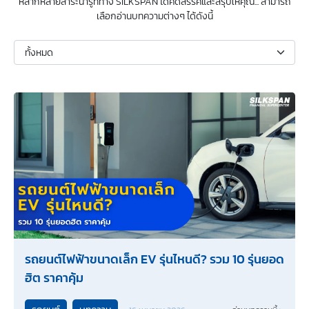
หลากหลายสาระน่ารู้ที่ทาง SILKSPAN ได้คัดสรรค์และสรุปให้คุณ... สามารถ
เลือกอ่านบทความต่างๆ ได้ดังนี้
รถยนต์ไฟฟ้าขนาดเล็ก EV รุ่นไหนดี? รวม 10 รุ่นยอด
ฮิต ราคาคุ้ม