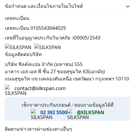
สาระน่ารู้
ข้อกำหนด และเงื่อนไขภายในเว็บไซต์
ประกันการเดินทางคุ้มภัยโตเกียวมารีน
แจ้งปัญหา
เงื่อนไขในการให้บริการ
เลขทะเบียน
ค้นหาอู่ซ่อม
นโยบายความเป็นส่วนตัว
เลขทะเบียน 0105543044029
นักลงทุนสัมพันธ์
คำประกาศเกี่ยวกับความเป็นส่วนตัว
เลขที่ใบอนุญาตประกันวินาศภัย ว00005/2543
ติดต่อเรา
นโยบายการกำกับดูแลกิจการที่ดี
เกี่ยวกับเรา
ข้อมูลติดต่อบริษัท
Affiliate Partner
บริษัท ซิลค์สแปน จำกัด (มหาชน) 555
ทำเนียบคู่ค้า
อาคาร เอส เอส พี ชั้น 27 ซอยสุขุมวิท 63(เอกมัย)
ถนนสุขุมวิท แขวงคลองตันเหนือ เขตวัฒนา กรุงเทพฯ 10110
contact@silkspan.com
เช็กราคาประกันรถยนต์ / สอบถามข้อมูลได้ที่
02 392 5500
@SILKSPAN
ติดตามข่าวสารผ่านช่องทางอื่นๆ