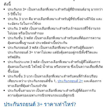
> Silkspan) ทางประกันจะไม่สามารถดำเนินการออก
ดังนี้
กรมธรรม์ใหม่ได้เลย เนื่องจากต้องรอให้ทางกรมธรรม์เดิม
ประกันรถ 3+ เป็นทางเลือกที่เหมาะสำหรับผู้ที่มีรถยนต์อายุ มากกว่า
5 ปีขึ้นไป
หมดอายุก่อน ซึ่งเรารอประมาณ 14 วันหลังจากประกันเดิม
ประกัน 3 บวก คือ ทางเลือกที่เหมาะสำหรับผู้ที่ขับขี่อย่างมีวินัย และ
หมดอายุ ถึงจะได้กรมธรรม์ฉบับจริง (ทั้งนี้คือเราโอนจ่าย
ระมัดระวังในการใช้รถ
เต็มจำนวน สำหรับคนอื่นที่ผ่านจ่ายอาจจะไม่ไม่ได้เลย อยู่ที่
ประกัน 3 พลัส เป็นทางเลือกที่เหมาะสำหรับเจ้าของรถที่ใช้งานรถ
ตกลงกับทางบริษัท) ซึ่งระหว่าง 14 วันที่รอเอกสาร
ไม่บ่อย หรือเป็นรถสำรอง
กรมธรรม์ใหม่ หากเกิดอุบัติเหตุสามารถเคลมได้ปกติ เรา
ประกันชั้น 3 พลัส เป็นทางเลือกที่เหมาะสำหรับคนที่ต้องการความ
คุ้มครองพื้นฐานแต่ ประหยัดค่าเบี้ยประกัน
ทางโบกเกอร์จะออกเลขกรมธรรม์ชั่วคราวให้กับเราไว้
ประกันรถยนต์ 3 พลัส เป็นทางเลือกที่เหมาะสำหรับผู้ที่มองหา
ก่อน
ประกันรถยนต์ 3+ ราคาไม่แพง แต่ยังคุ้มครองคู่กรณีทั้งชีวิตและ
3. รับประกันของตกแต่งตามที่ขอไปครบไหม : ตอนแรกที่
ทรัพย์สิน
ส่งมาขาดอุปกรถม์ไป 1 ตัว ทางเราเลยติดต่อไปกับกับโบก
ประกันประเภท 3 พลัส เป็นทางเลือกที่เหมาะสำหรับผู้ที่ไม่ต้องการ
เกอร์ซึ่งน้องก็ส่งเรื่องเพิ่มเติมให้ รอประมาณ 14 วันทาง
คุ้มครองในกรณี ไฟไหม้ น้ำท่วม หรือรถหาย ซึ่งเป็นความเสี่ยงที่เกิด
ขึ้นน้อย
วิริยะก็ออกใบแนบท้ายกรมธรรม์เพิ่มเติมให้
ประกันชั้น 3 บวก เป็นทางเลือกที่เหมาะสำหรับคนที่กำลังเปรียบ
จบการรีวิว หวังว่าจะเป็นประโยชน์ไม่มากก็น้อยกับเพื่อนๆ
เทียบระหว่าง ประกันรถยนต์ชั้น 1,
ประกันรถยนต์ 2+
และต้องการ
ท่านอื่น
ทางเลือกที่คุ้มค่าในงบจำกัด
ประกันชั้นสามบวก เป็นทางเลือกที่เหมาะสำหรับผู้ที่ต้องการรับ
ความคุ้มครองเฉพาะกรณีรถชนรถแบบมีคู่กรณี
ประกันรถยนต์ 3+ ราคาเท่าไหร่?