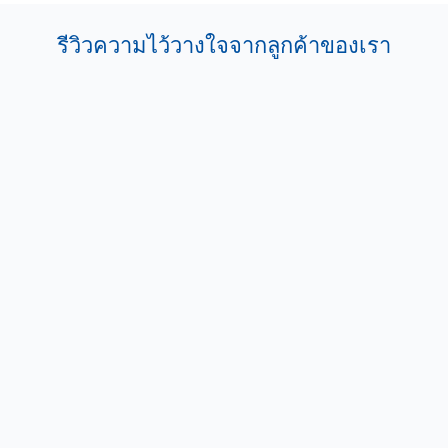
รีวิวความไว้วางใจจากลูกค้าของเรา
คุณ bank
บริการดีมากครับ ถามตอบ ดี สุภาพ ปีนี้พึ่งทําปีแรกถ้า
บริการดี การเครมไม่มีปัญหา ปีหน้าจะต่อที่นี้ครับ
คุณ ทวีทรัพย์