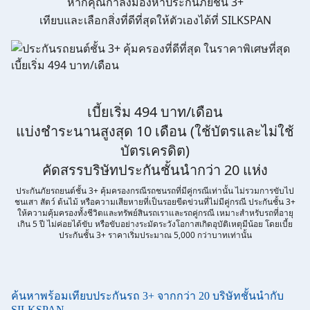
หากคุณกำลังมองหาประกันภัยชั้น 3+
ข้าพเจ้ารับทราบนโยบายคุ้มครองข้อมูลส่วนบุคคล และยินยอมให้
เทียบและเลือกสิ่งที่ดีที่สุดให้ตัวเองได้ที่ SILKSPAN
บริษัท SILKSPAN อินชัวรันซ์ โบรกเกอร์เรจ จำกัด รวมถึงบริษัทในเครือ
ที่เกี่ยวข้องกัน ตลอดจนคู่ค้าทางธุรกิจและ/หรือพันธมิตรของบริษัท
เหล่านี้ สามารถเก็บ ใช้ และ/หรือ เปิดเผยข้อมูลส่วนบุคคลและข้อมูล
ส่วนบุคคลที่มีความอ่อนไหวของข้าพเจ้า เพื่อวัตถุประสงค์ในการ
ดำเนินการติดต่อและนำเสนอข้อมูลสำหรับการขายผลิตภัณฑ์ การจัด
ทำรายการส่งเสริมการขายและการตลาด แจ้งสิทธิประโยชน์หรือ
ข่าวสารต่างๆ แจ้งข้อมูลเกี่ยวกับผลิตภัณฑ์ หรือกรมธรรม์ประกันภัย
การใช้ข้อมูลเพื่อพัฒนาผลิตภัณฑ์หรือบริการต่างๆ หรือเพื่อกิจกรรม
เบี้ยเริ่ม 494 บาท/เดือน
อื่นๆ ท่านสามารถอ่านรายละเอียดนโยบายคุ้มครองข้อมูลส่วนบุคคล
แบ่งชำระนานสูงสุด 10 เดือน (ใช้บัตรและไม่ใช้
และสิทธิของเจ้าของข้อมูลส่วนบุคคลได้ที่เว็บไซต์
คำประกาศเกี่ยวกับ
ความเป็นส่วนตัว
ก่อนให้ความยินยอม ทั้งนี้ ก่อนการแสดงเจตนา
บัตรเครดิต)
ข้าพเจ้าได้อ่านรายละเอียดจากเอกสารชี้แจงข้อมูล หรือได้รับคำ
อธิบายจากหน่วยงานถึงวัตถุประสงค์ในการเก็บรวบรวม ใช้หรือเปิด
คัดสรรบริษัทประกันชั้นนำกว่า 20 แห่ง
เผยข้อมูลส่วนบุคคล (“ประมวลผลข้อมูลส่วนบุคคล”) และมีความ
เข้าใจดีแล้ว ข้าพเจ้าให้ความยินยอมหรือปฏิเสธไม่ให้ความยินยอมใน
ประกันภัยรถยนต์ชั้น 3+ คุ้มครองกรณีรถชนรถที่มีคู่กรณีเท่านั้น ไม่รวมการขับไป
เอกสารนี้ด้วยความสมัครใจ ปราศจากการบังคับหรือชักจูง และ
ชนเสา สัตว์ ต้นไม้ หรือความเสียหายที่เป็นรอยขีดข่วนที่ไม่มีคู่กรณี ประกันชั้น 3+
ข้าพเจ้าทราบว่าข้าพเจ้าสามารถถอนความยินยอมนี้เสียเมื่อใดก็ได้
ให้ความคุ้มครองทั้งชีวิตและทรัพย์สินรถเราและรถคู่กรณี เหมาะสำหรับรถที่อายุ
เว้นแต่ในกรณีมีข้อจำกัดสิทธิตามกฎหมายหรือยังมีสัญญาระหว่าง
เกิน 5 ปี ไม่ค่อยได้ขับ หรือขับอย่างระมัดระวังโอกาสเกิดอุบัติเหตุมีน้อย โดยเบี้ย
ข้าพเจ้ากับสถาบันที่ให้ประโยชน์แก่ข้าพเจ้าอยู่ กรณีที่ข้าพเจ้าประสงค์
ประกันชั้น 3+ ราคาเริ่มประมาณ 5,000 กว่าบาทเท่านั้น
จะไม่ให้ความยินยอม ข้าพเจ้าเข้าใจและยอมรับว่า การไม่ให้ความ
ยินยอมจะมีผลทำให้ข้าพเจ้า (เช่น ข้าพเจ้าอาจได้รับความสะดวกใน
การใช้บริการน้อยลง หรือข้าพเจ้าไม่สามารถเข้าถึงฟังก์ชันการใช้งาน
บางอย่างได้ เป็นต้น) และข้าพเจ้าทราบว่าการถอนความยินยอมดัง
กล่าว ไม่มีผลกระทบต่อการประมวลผลข้อมูลส่วนบุคคลที่ได้ดำเนิน
การเสร็จสิ้นไปแล้วก่อนการถอนความยินยอม โดยข้าพเจ้าให้ถือ
ค้นหาพร้อมเทียบประกันรถ 3+ จากกว่า 20 บริษัทชั้นนำกับ
เอาการกดเลือก “ให้ความยินยอม” ในช่องสนทนา เป็นการแสดงเจตนา
SILKSPAN