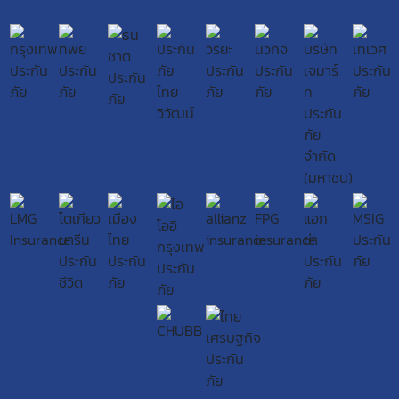
ข้าพเจ้าให้ความยินยอมหรือปฏิเสธไม่ให้ความยินยอมในเอกสารนี้ด้วย
ความสมัครใจ ปราศจากการบังคับหรือชักจูง และข้าพเจ้าทราบว่าข้าพเจ้า
สามารถถอนความยินยอมนี้เสียเมื่อใดก็ได้ เว้นแต่ในกรณีมีข้อจำกัดสิทธิ
ตามกฎหมายหรือยังมีสัญญาระหว่างข้าพเจ้ากับสถาบันที่ให้ประโยชน์แก่
ข้าพเจ้าอยู่ กรณีที่ข้าพเจ้าประสงค์จะไม่ให้ความยินยอม ข้าพเจ้าเข้าใจและ
ยอมรับว่า การไม่ให้ความยินยอมจะมีผลทำให้ข้าพเจ้า (เช่น ข้าพเจ้าอาจได้
รับความสะดวกในการใช้บริการน้อยลง หรือข้าพเจ้าไม่สามารถเข้าถึง
ฟังก์ชันการใช้งานบางอย่างได้ เป็นต้น) และข้าพเจ้าทราบว่าการถอน
ความยินยอมดังกล่าว ไม่มีผลกระทบต่อการประมวลผลข้อมูลส่วนบุคคลที่
ได้ดำเนินการเสร็จสิ้นไปแล้วก่อนการถอนความยินยอม
โดยข้าพเจ้าให้ถือเอาการกดเลือก “ให้ความยินยอม” ในช่องสนทนา
เป็นการแสดงเจตนายินยอมของข้าพเจ้าแทนการลงลายมือชื่อเป็นหลัก
ฐาน
รวบรวมเบี้ยประกันเท่านั้น