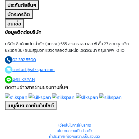
ประกันภัยอื่นๆ
บัตรเครดิต
สินเชื่อ
ข้อมูลติดต่อบริษัท
บริษัท ซิลค์สแปน จำกัด (มหาชน) 555 อาคาร เอส เอส พี ชั้น 27 ซอยสุขุมวิท
63(เอกมัย) ถนนสุขุมวิท แขวงคลองตันเหนือ เขตวัฒนา กรุงเทพฯ 10110
02 392 5500
contact@silkspan.com
@SILKSPAN
ติดตามข่าวสารผ่านช่องทางอื่นๆ
เมนูอื่นๆ ภายในเว็บไซต์
© 2023 SILKSPAN.com
เงื่อนไขในการให้บริการ
นโยบายความเป็นส่วนตัว
คำประกาศเกี่ยวกับความเป็นส่วนตัว