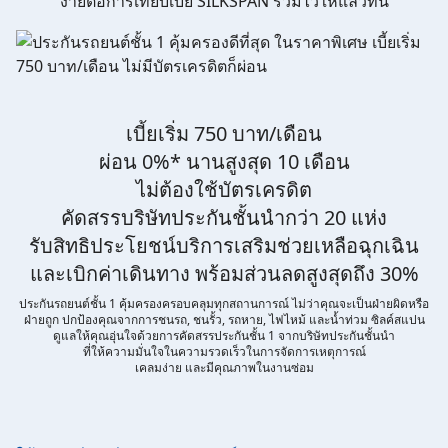
ง่ายต่อการเทียบเบี้ย SILKSPAN รวมไว้ให้แล้วที่นี่
ข้าพเจ้ารับทราบนโยบายคุ้มครองข้อมูลส่วนบุคคล และยินยอมให้
บริษัท SILKSPAN อินชัวรันซ์ โบรกเกอร์เรจ จำกัด รวมถึงบริษัทในเครือ
ที่เกี่ยวข้องกัน ตลอดจนคู่ค้าทางธุรกิจและ/หรือพันธมิตรของบริษัท
เหล่านี้ สามารถเก็บ ใช้ และ/หรือ เปิดเผยข้อมูลส่วนบุคคลและข้อมูล
ส่วนบุคคลที่มีความอ่อนไหวของข้าพเจ้า เพื่อวัตถุประสงค์ในการ
ดำเนินการติดต่อและนำเสนอข้อมูลสำหรับการขายผลิตภัณฑ์ การจัด
ทำรายการส่งเสริมการขายและการตลาด แจ้งสิทธิประโยชน์หรือ
ข่าวสารต่างๆ แจ้งข้อมูลเกี่ยวกับผลิตภัณฑ์ หรือกรมธรรม์ประกันภัย
เบี้ยเริ่ม 750 บาท/เดือน
การใช้ข้อมูลเพื่อพัฒนาผลิตภัณฑ์หรือบริการต่างๆ หรือเพื่อกิจกรรม
อื่นๆ ท่านสามารถอ่านรายละเอียดนโยบายคุ้มครองข้อมูลส่วนบุคคล
ผ่อน 0%* นานสูงสุด 10 เดือน
และสิทธิของเจ้าของข้อมูลส่วนบุคคลได้ที่เว็บไซต์
คำประกาศเกี่ยวกับ
ไม่ต้องใช้บัตรเครดิต
ความเป็นส่วนตัว
ก่อนให้ความยินยอม ทั้งนี้ ก่อนการแสดงเจตนา
ข้าพเจ้าได้อ่านรายละเอียดจากเอกสารชี้แจงข้อมูล หรือได้รับคำ
คัดสรรบริษัทประกันชั้นนำกว่า 20 แห่ง
อธิบายจากหน่วยงานถึงวัตถุประสงค์ในการเก็บรวบรวม ใช้หรือเปิด
เผยข้อมูลส่วนบุคคล (“ประมวลผลข้อมูลส่วนบุคคล”) และมีความ
รับสิทธิประโยชน์บริการเสริมช่วยเหลือฉุกเฉิน
เข้าใจดีแล้ว ข้าพเจ้าให้ความยินยอมหรือปฏิเสธไม่ให้ความยินยอมใน
เอกสารนี้ด้วยความสมัครใจ ปราศจากการบังคับหรือชักจูง และ
และเบิกค่าเดินทาง พร้อมส่วนลดสูงสุดถึง 30%
ข้าพเจ้าทราบว่าข้าพเจ้าสามารถถอนความยินยอมนี้เสียเมื่อใดก็ได้
เว้นแต่ในกรณีมีข้อจำกัดสิทธิตามกฎหมายหรือยังมีสัญญาระหว่าง
ประกันรถยนต์ชั้น 1 คุ้มครองครอบคลุมทุกสถานการณ์ ไม่ว่าคุณจะเป็นฝ่ายผิดหรือ
ข้าพเจ้ากับสถาบันที่ให้ประโยชน์แก่ข้าพเจ้าอยู่ กรณีที่ข้าพเจ้าประสงค์
ฝ่ายถูก ปกป้องคุณจากการชนรถ, ชนรั้ว, รถหาย, ไฟไหม้ และน้ำท่วม ซิลค์สแปน
จะไม่ให้ความยินยอม ข้าพเจ้าเข้าใจและยอมรับว่า การไม่ให้ความ
ดูแลให้คุณอุ่นใจด้วยการคัดสรรประกันชั้น 1 จากบริษัทประกันชั้นนำ
ยินยอมจะมีผลทำให้ข้าพเจ้า (เช่น ข้าพเจ้าอาจได้รับความสะดวกใน
ที่ให้ความมั่นใจในความรวดเร็วในการจัดการเหตุการณ์
การใช้บริการน้อยลง หรือข้าพเจ้าไม่สามารถเข้าถึงฟังก์ชันการใช้งาน
เคลมง่าย และมีคุณภาพในงานซ่อม
บางอย่างได้ เป็นต้น) และข้าพเจ้าทราบว่าการถอนความยินยอมดัง
กล่าว ไม่มีผลกระทบต่อการประมวลผลข้อมูลส่วนบุคคลที่ได้ดำเนิน
การเสร็จสิ้นไปแล้วก่อนการถอนความยินยอม โดยข้าพเจ้าให้ถือ
เอาการกดเลือก “ให้ความยินยอม” ในช่องสนทนา เป็นการแสดงเจตนา
ยินยอมของข้าพเจ้าแทนการลงลายมือชื่อเป็นหลักฐาน