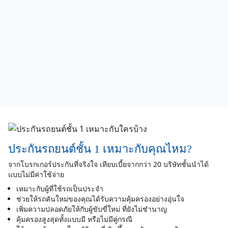
ท่านอื่น ตอนแรกเราก็อ่านรึวิวเหมือนกับเพื่อนๆท่านอื่น
บอกตามตรงว่า ตอนแรกไม่ได้สนใจเลย แต่ด้วยการที่ทาง
บริษัทเสนอเบี้ยมา ทำให้เราอยากลองเสียงดู (ทั้งนี้ก่อนที่
เพื่อนๆจะตอบ ตกลงกับทางโบกเกอร์ แนะนำให้ดูทุบน
ประกัน กับรายละเอียดอื่นๆให้ครบถ้วน) ซึ่งเราก็โอเครับได้
กับข้อเสนอเลยตัดสินใจโอนเต็มจำนวน 100%
1. ติดต่อยากไหม : สำหรับเราไม่ยาก มีจนท.ตอบผ่านช่อง
ทาง LINE ตลอด อาจะเป็นเพราะเราจี้ตลอด ไม่ได้หาย
ไป(แนะนำใครที่ไม่สบายใจให้ขอเบอร์ติดต่อที่สามารถ
ติดต่อได้ ทางพนักงานจะให้เบอร์ติดต่อมาให้)
2. เรื่องที่จ่ายเงินไปแล้ว ไม่ได้เอกสารหรือเอกสารข้า : ขอ
อธิบายเพิ่มเต็มการที่เราย้ายโบกเกอร์ (เราก็ย้ายจากRabbit
ประกันรถยนต์ชั้น 1 เหมาะกับคุณไหม?
> Silkspan) ทางประกันจะไม่สามารถดำเนินการออก
จากโบรกเกอร์ประกันที่จริงใจ เทียบเบี้ยจากกว่า 20 บริษัทชั้นนำได้
กรมธรรม์ใหม่ได้เลย เนื่องจากต้องรอให้ทางกรมธรรม์เดิม
แบบไม่มีค่าใช้จ่าย
หมดอายุก่อน ซึ่งเรารอประมาณ 14 วันหลังจากประกันเดิม
เหมาะกับผู้ที่ใช้รถเป็นประจำ
หมดอายุ ถึงจะได้กรมธรรม์ฉบับจริง (ทั้งนี้คือเราโอนจ่าย
ช่วยให้รถคันใหม่ของคุณได้รับความคุ้มครองอย่างอุ่นใจ
เต็มจำนวน สำหรับคนอื่นที่ผ่านจ่ายอาจจะไม่ไม่ได้เลย อยู่ที่
เพิ่มความปลอดภัยให้กับผู้ขับขี่ใหม่ ที่ยังไม่ชำนาญ
ตกลงกับทางบริษัท) ซึ่งระหว่าง 14 วันที่รอเอกสาร
คุ้มครองสูงสุดทั้งแบบมี หรือไม่มีคู่กรณี