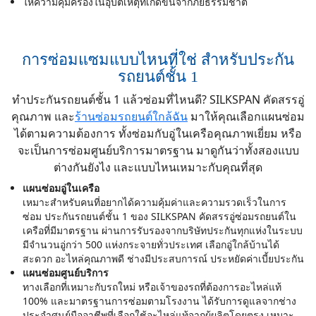
กรมธรรม์ใหม่ หากเกิดอุบัติเหตุสามารถเคลมได้ปกติ เรา
ให้ความคุ้มครองในอุบัติเหตุที่เกิดขึ้นจากภัยธรรมชาติ
ทางโบกเกอร์จะออกเลขกรมธรรม์ชั่วคราวให้กับเราไว้
ก่อน
3. รับประกันของตกแต่งตามที่ขอไปครบไหม : ตอนแรกที่
การซ่อมแซมแบบไหนที่ใช่ สำหรับประกัน
ส่งมาขาดอุปกรถม์ไป 1 ตัว ทางเราเลยติดต่อไปกับกับโบก
รถยนต์ชั้น 1
เกอร์ซึ่งน้องก็ส่งเรื่องเพิ่มเติมให้ รอประมาณ 14 วันทาง
ทำประกันรถยนต์ชั้น 1 แล้วซ่อมที่ไหนดี? SILKSPAN คัดสรรอู่
วิริยะก็ออกใบแนบท้ายกรมธรรม์เพิ่มเติมให้
คุณภาพ และ
ร้านซ่อมรถยนต์ใกล้ฉัน
มาให้คุณเลือกแผนซ่อม
จบการรีวิว หวังว่าจะเป็นประโยชน์ไม่มากก็น้อยกับเพื่อนๆ
ได้ตามความต้องการ ทั้งซ่อมกับอู่ในเครือคุณภาพเยี่ยม หรือ
ท่านอื่น
จะเป็นการซ่อมศูนย์บริการมาตรฐาน มาดูกันว่าทั้งสองแบบ
ต่างกันยังไง และแบบไหนเหมาะกับคุณที่สุด
แผนซ่อมอู่ในเครือ
เหมาะสำหรับคนที่อยากได้ความคุ้มค่าและความรวดเร็วในการ
ซ่อม ประกันรถยนต์ชั้น 1 ของ SILKSPAN คัดสรรอู่ซ่อมรถยนต์ใน
เครือที่มีมาตรฐาน ผ่านการรับรองจากบริษัทประกันทุกแห่งในระบบ
มีจำนวนอู่กว่า 500 แห่งกระจายทั่วประเทศ เลือกอู่ใกล้บ้านได้
สะดวก อะไหล่คุณภาพดี ช่างมีประสบการณ์ ประหยัดค่าเบี้ยประกัน
แผนซ่อมศูนย์บริการ
ทางเลือกที่เหมาะกับรถใหม่ หรือเจ้าของรถที่ต้องการอะไหล่แท้
100% และมาตรฐานการซ่อมตามโรงงาน ได้รับการดูแลจากช่าง
ประจำศูนย์มืออาชีพที่เลือกใช้อะไหล่แท้จากผู้ผลิตโดยตรง เหมาะ