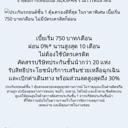
ง่ายต่อการเทียบเบี้ย SILKSPAN รวมไว้ให้แล้วที่นี่
ข้าพเจ้ารับทราบนโยบายคุ้มครองข้อมูลส่วนบุคคล และยินยอมให้
บริษัท SILKSPAN อินชัวรันซ์ โบรกเกอร์เรจ จำกัด รวมถึงบริษัทในเครือ
ที่เกี่ยวข้องกัน ตลอดจนคู่ค้าทางธุรกิจและ/หรือพันธมิตรของบริษัท
เหล่านี้ สามารถเก็บ ใช้ และ/หรือ เปิดเผยข้อมูลส่วนบุคคลและข้อมูล
ส่วนบุคคลที่มีความอ่อนไหวของข้าพเจ้า เพื่อวัตถุประสงค์ในการ
ดำเนินการติดต่อและนำเสนอข้อมูลสำหรับการขายผลิตภัณฑ์ การจัด
ทำรายการส่งเสริมการขายและการตลาด แจ้งสิทธิประโยชน์หรือ
ข่าวสารต่างๆ แจ้งข้อมูลเกี่ยวกับผลิตภัณฑ์ หรือกรมธรรม์ประกันภัย
เบี้ยเริ่ม 750 บาท/เดือน
การใช้ข้อมูลเพื่อพัฒนาผลิตภัณฑ์หรือบริการต่างๆ หรือเพื่อกิจกรรม
อื่นๆ ท่านสามารถอ่านรายละเอียดนโยบายคุ้มครองข้อมูลส่วนบุคคล
ผ่อน 0%* นานสูงสุด 10 เดือน
และสิทธิของเจ้าของข้อมูลส่วนบุคคลได้ที่เว็บไซต์
คำประกาศเกี่ยวกับ
ไม่ต้องใช้บัตรเครดิต
ความเป็นส่วนตัว
ก่อนให้ความยินยอม ทั้งนี้ ก่อนการแสดงเจตนา
ข้าพเจ้าได้อ่านรายละเอียดจากเอกสารชี้แจงข้อมูล หรือได้รับคำ
คัดสรรบริษัทประกันชั้นนำกว่า 20 แห่ง
อธิบายจากหน่วยงานถึงวัตถุประสงค์ในการเก็บรวบรวม ใช้หรือเปิด
เผยข้อมูลส่วนบุคคล (“ประมวลผลข้อมูลส่วนบุคคล”) และมีความ
รับสิทธิประโยชน์บริการเสริมช่วยเหลือฉุกเฉิน
เข้าใจดีแล้ว ข้าพเจ้าให้ความยินยอมหรือปฏิเสธไม่ให้ความยินยอมใน
เอกสารนี้ด้วยความสมัครใจ ปราศจากการบังคับหรือชักจูง และ
และเบิกค่าเดินทาง พร้อมส่วนลดสูงสุดถึง 30%
ข้าพเจ้าทราบว่าข้าพเจ้าสามารถถอนความยินยอมนี้เสียเมื่อใดก็ได้
เว้นแต่ในกรณีมีข้อจำกัดสิทธิตามกฎหมายหรือยังมีสัญญาระหว่าง
ประกันรถยนต์ชั้น 1 คุ้มครองครอบคลุมทุกสถานการณ์ ไม่ว่าคุณจะเป็นฝ่ายผิดหรือ
ข้าพเจ้ากับสถาบันที่ให้ประโยชน์แก่ข้าพเจ้าอยู่ กรณีที่ข้าพเจ้าประสงค์
ฝ่ายถูก ปกป้องคุณจากการชนรถ, ชนรั้ว, รถหาย, ไฟไหม้ และน้ำท่วม ซิลค์สแปน
จะไม่ให้ความยินยอม ข้าพเจ้าเข้าใจและยอมรับว่า การไม่ให้ความ
ดูแลให้คุณอุ่นใจด้วยการคัดสรรประกันชั้น 1 จากบริษัทประกันชั้นนำ
ยินยอมจะมีผลทำให้ข้าพเจ้า (เช่น ข้าพเจ้าอาจได้รับความสะดวกใน
ที่ให้ความมั่นใจในความรวดเร็วในการจัดการเหตุการณ์
การใช้บริการน้อยลง หรือข้าพเจ้าไม่สามารถเข้าถึงฟังก์ชันการใช้งาน
เคลมง่าย และมีคุณภาพในงานซ่อม
บางอย่างได้ เป็นต้น) และข้าพเจ้าทราบว่าการถอนความยินยอมดัง
กล่าว ไม่มีผลกระทบต่อการประมวลผลข้อมูลส่วนบุคคลที่ได้ดำเนิน
การเสร็จสิ้นไปแล้วก่อนการถอนความยินยอม โดยข้าพเจ้าให้ถือ
เอาการกดเลือก “ให้ความยินยอม” ในช่องสนทนา เป็นการแสดงเจตนา
ยินยอมของข้าพเจ้าแทนการลงลายมือชื่อเป็นหลักฐาน