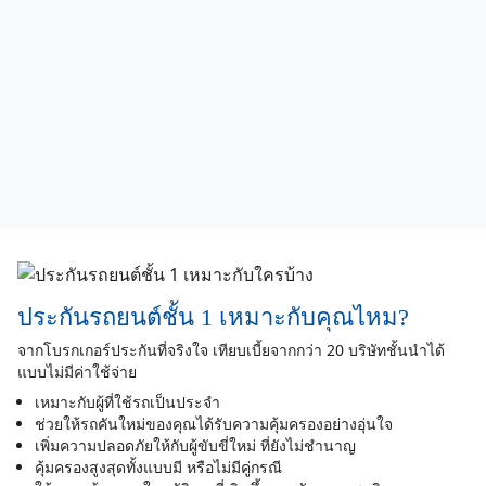
ท่านอื่น ตอนแรกเราก็อ่านรึวิวเหมือนกับเพื่อนๆท่านอื่น
บอกตามตรงว่า ตอนแรกไม่ได้สนใจเลย แต่ด้วยการที่ทาง
บริษัทเสนอเบี้ยมา ทำให้เราอยากลองเสียงดู (ทั้งนี้ก่อนที่
เพื่อนๆจะตอบ ตกลงกับทางโบกเกอร์ แนะนำให้ดูทุบน
ประกัน กับรายละเอียดอื่นๆให้ครบถ้วน) ซึ่งเราก็โอเครับได้
กับข้อเสนอเลยตัดสินใจโอนเต็มจำนวน 100%
1. ติดต่อยากไหม : สำหรับเราไม่ยาก มีจนท.ตอบผ่านช่อง
ทาง LINE ตลอด อาจะเป็นเพราะเราจี้ตลอด ไม่ได้หาย
ไป(แนะนำใครที่ไม่สบายใจให้ขอเบอร์ติดต่อที่สามารถ
ติดต่อได้ ทางพนักงานจะให้เบอร์ติดต่อมาให้)
2. เรื่องที่จ่ายเงินไปแล้ว ไม่ได้เอกสารหรือเอกสารข้า : ขอ
อธิบายเพิ่มเต็มการที่เราย้ายโบกเกอร์ (เราก็ย้ายจากRabbit
ประกันรถยนต์ชั้น 1 เหมาะกับคุณไหม?
> Silkspan) ทางประกันจะไม่สามารถดำเนินการออก
จากโบรกเกอร์ประกันที่จริงใจ เทียบเบี้ยจากกว่า 20 บริษัทชั้นนำได้
กรมธรรม์ใหม่ได้เลย เนื่องจากต้องรอให้ทางกรมธรรม์เดิม
แบบไม่มีค่าใช้จ่าย
หมดอายุก่อน ซึ่งเรารอประมาณ 14 วันหลังจากประกันเดิม
เหมาะกับผู้ที่ใช้รถเป็นประจำ
หมดอายุ ถึงจะได้กรมธรรม์ฉบับจริง (ทั้งนี้คือเราโอนจ่าย
ช่วยให้รถคันใหม่ของคุณได้รับความคุ้มครองอย่างอุ่นใจ
เต็มจำนวน สำหรับคนอื่นที่ผ่านจ่ายอาจจะไม่ไม่ได้เลย อยู่ที่
เพิ่มความปลอดภัยให้กับผู้ขับขี่ใหม่ ที่ยังไม่ชำนาญ
ตกลงกับทางบริษัท) ซึ่งระหว่าง 14 วันที่รอเอกสาร
คุ้มครองสูงสุดทั้งแบบมี หรือไม่มีคู่กรณี