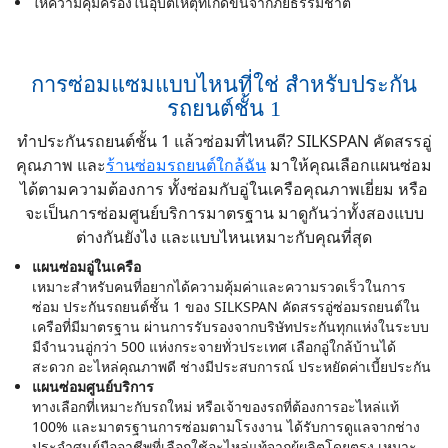
กรมธรรม์ใหม่ หากเกิดอุบัติเหตุสามารถเคลมได้ปกติ เรา
ให้ความคุ้มครองในอุบัติเหตุที่เกิดขึ้นจากภัยธรรมชาติ
ทางโบกเกอร์จะออกเลขกรมธรรม์ชั่วคราวให้กับเราไว้
ก่อน
3. รับประกันของตกแต่งตามที่ขอไปครบไหม : ตอนแรกที่
การซ่อมแซมแบบไหนที่ใช่ สำหรับประกัน
ส่งมาขาดอุปกรถม์ไป 1 ตัว ทางเราเลยติดต่อไปกับกับโบก
รถยนต์ชั้น 1
เกอร์ซึ่งน้องก็ส่งเรื่องเพิ่มเติมให้ รอประมาณ 14 วันทาง
ทำประกันรถยนต์ชั้น 1 แล้วซ่อมที่ไหนดี? SILKSPAN คัดสรรอู่
วิริยะก็ออกใบแนบท้ายกรมธรรม์เพิ่มเติมให้
คุณภาพ และ
ร้านซ่อมรถยนต์ใกล้ฉัน
มาให้คุณเลือกแผนซ่อม
จบการรีวิว หวังว่าจะเป็นประโยชน์ไม่มากก็น้อยกับเพื่อนๆ
ได้ตามความต้องการ ทั้งซ่อมกับอู่ในเครือคุณภาพเยี่ยม หรือ
ท่านอื่น
จะเป็นการซ่อมศูนย์บริการมาตรฐาน มาดูกันว่าทั้งสองแบบ
ต่างกันยังไง และแบบไหนเหมาะกับคุณที่สุด
แผนซ่อมอู่ในเครือ
เหมาะสำหรับคนที่อยากได้ความคุ้มค่าและความรวดเร็วในการ
ซ่อม ประกันรถยนต์ชั้น 1 ของ SILKSPAN คัดสรรอู่ซ่อมรถยนต์ใน
เครือที่มีมาตรฐาน ผ่านการรับรองจากบริษัทประกันทุกแห่งในระบบ
มีจำนวนอู่กว่า 500 แห่งกระจายทั่วประเทศ เลือกอู่ใกล้บ้านได้
สะดวก อะไหล่คุณภาพดี ช่างมีประสบการณ์ ประหยัดค่าเบี้ยประกัน
แผนซ่อมศูนย์บริการ
ทางเลือกที่เหมาะกับรถใหม่ หรือเจ้าของรถที่ต้องการอะไหล่แท้
100% และมาตรฐานการซ่อมตามโรงงาน ได้รับการดูแลจากช่าง
ประจำศูนย์มืออาชีพที่เลือกใช้อะไหล่แท้จากผู้ผลิตโดยตรง เหมาะ