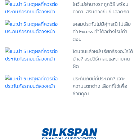
ไหว้แม่ย่านางรถถูกวิธี พร้อม
ความยินยอม ทั้งนี้ ก่อนการแสดงเจตนา ข้าพเจ้าได้อ่าน
คาถา เสริมดวงขับขี่ปลอดภัย
รายละเอียดจากเอกสารชี้แจงข้อมูล หรือได้รับคำอธิบาย
จากหน่วยงานถึงวัตถุประสงค์ในการเก็บรวบรวม ใช้หรือ
เคลมประกันไม่มีคู่กรณี ไม่เสีย
เปิดเผยข้อมูลส่วนบุคคล (“ประมวลผลข้อมูลส่วนบุคคล”)
ค่า Excess ทำได้อย่างไรมีคำ
และมีความเข้าใจดีแล้ว ข้าพเจ้าให้ความยินยอมหรือปฏิเสธ
ตอบ
ไม่ให้ความยินยอมในเอกสารนี้ด้วยความสมัครใจ
ปราศจากการบังคับหรือชักจูง และข้าพเจ้าทราบว่า
โดนชนแล้วหนี! เรียกร้องอะไรได้
ข้าพเจ้าสามารถถอนความยินยอมนี้เสียเมื่อใดก็ได้ เว้นแต่
บ้าง? สรุปวิธีเคลมและตามคน
ในกรณีมีข้อจำกัดสิทธิตามกฎหมายหรือยังมีสัญญา
ระหว่างข้าพเจ้ากับสถาบันที่ให้ประโยชน์แก่ข้าพเจ้าอยู่
ผิด
กรณีที่ข้าพเจ้าประสงค์จะไม่ให้ความยินยอม ข้าพเจ้าเข้าใจ
และยอมรับว่า การไม่ให้ความยินยอมจะมีผลทำให้ข้าพเจ้า
ประกันภัยมีกี่ประเภท? เจาะ
(เช่น ข้าพเจ้าอาจได้รับความสะดวกในการใช้บริการน้อย
ความแตกต่าง เลือกที่ใช่เพื่อ
ลง หรือข้าพเจ้าไม่สามารถเข้าถึงฟังก์ชันการใช้งานบาง
ชีวิตคุณ
อย่างได้ เป็นต้น) และข้าพเจ้าทราบว่าการถอนความ
ยินยอมดังกล่าว ไม่มีผลกระทบต่อการประมวลผลข้อมูล
ส่วนบุคคลที่ได้ดำเนินการเสร็จสิ้นไปแล้วก่อนการถอน
ความยินยอม โดยข้าพเจ้าให้ถือเอาการกดเลือก “ให้ความ
ยินยอม” ในช่องสนทนา เป็นการแสดงเจตนายินยอมของ
ข้าพเจ้าแทนการลงลายมือชื่อเป็นหลักฐาน รวบรวมเบี้ย
ประกันเท่านั้น เช็คราคา