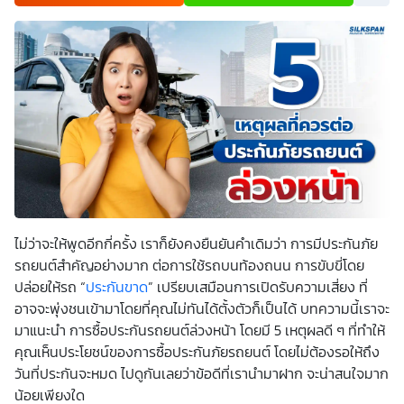
เพื่อพัฒนาผลิตภัณฑ์หรือบริการต่างๆ หรือเพื่อกิจกรรมอื่นๆ
ท่านสามารถอ่านรายละเอียดนโยบายคุ้มครองข้อมูลส่วนบุคคล
และสิทธิของเจ้าของข้อมูลส่วนบุคคลได้ที่เว็บไซต์
คำประกาศ
เกี่ยวกับความเป็นส่วนตัว
ก่อนให้ความยินยอม ทั้งนี้ ก่อนการ
แสดงเจตนา ข้าพเจ้าได้อ่านรายละเอียดจากเอกสารชี้แจงข้อมูล
หรือได้รับคำอธิบายจากหน่วยงานถึงวัตถุประสงค์ในการเก็บ
รวบรวม ใช้หรือเปิดเผยข้อมูลส่วนบุคคล (“ประมวลผลข้อมูล
ส่วนบุคคล”) และมีความเข้าใจดีแล้ว ข้าพเจ้าให้ความยินยอมหรือ
ปฏิเสธไม่ให้ความยินยอมในเอกสารนี้ด้วยความสมัครใจ
ปราศจากการบังคับหรือชักจูง และข้าพเจ้าทราบว่าข้าพเจ้า
สามารถถอนความยินยอมนี้เสียเมื่อใดก็ได้ เว้นแต่ในกรณีมีข้อ
จำกัดสิทธิตามกฎหมายหรือยังมีสัญญาระหว่างข้าพเจ้ากับ
สถาบันที่ให้ประโยชน์แก่ข้าพเจ้าอยู่ กรณีที่ข้าพเจ้าประสงค์จะไม่
ให้ความยินยอม ข้าพเจ้าเข้าใจและยอมรับว่า การไม่ให้ความ
ยินยอมจะมีผลทำให้ข้าพเจ้า (เช่น ข้าพเจ้าอาจได้รับความสะดวก
ในการใช้บริการน้อยลง หรือข้าพเจ้าไม่สามารถเข้าถึงฟังก์ชัน
ไม่ว่าจะให้พูดอีกกี่ครั้ง เราก็ยังคงยืนยันคำเดิมว่า การมีประกันภัย
การใช้งานบางอย่างได้ เป็นต้น) และข้าพเจ้าทราบว่าการถอน
ความยินยอมดังกล่าว ไม่มีผลกระทบต่อการประมวลผลข้อมูล
รถยนต์สำคัญอย่างมาก ต่อการใช้รถบนท้องถนน การขับขี่โดย
ส่วนบุคคลที่ได้ดำเนินการเสร็จสิ้นไปแล้วก่อนการถอนความ
ปล่อยให้รถ “
ประกันขาด
” เปรียบเสมือนการเปิดรับความเสี่ยง ที่
ยินยอม โดยข้าพเจ้าให้ถือเอาการกดเลือก “ให้ความยินยอม” ใน
ช่องสนทนา เป็นการแสดงเจตนายินยอมของข้าพเจ้าแทนการ
อาจจะพุ่งชนเข้ามาโดยที่คุณไม่ทันได้ตั้งตัวก็เป็นได้ บทความนี้เราจะ
ลงลายมือชื่อเป็นหลักฐาน
มาแนะนำ การซื้อประกันรถยนต์ล่วงหน้า โดยมี 5 เหตุผลดี ๆ ที่ทำให้
คุณเห็นประโยชน์ของการซื้อประกันภัยรถยนต์ โดยไม่ต้องรอให้ถึง
วันที่ประกันจะหมด ไปดูกันเลยว่าข้อดีที่เรานำมาฝาก จะน่าสนใจมาก
น้อยเพียงใด