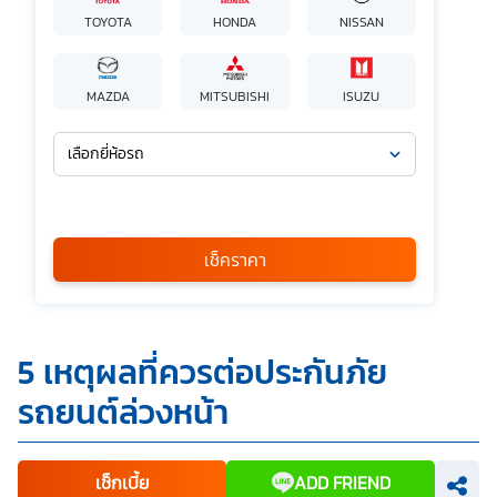
TOYOTA
HONDA
NISSAN
MAZDA
MITSUBISHI
ISUZU
เลือกยี่ห้อรถ
เลือกรุ่นรถ
กรุณาเลือก
เช็คราคา
*
ข้าพเจ้ารับทราบนโยบายคุ้มครองข้อมูลส่วนบุคคล และยินยอมให้
5 เหตุผลที่ควรต่อประกันภัย
บริษัท SILKSPAN อินชัวรันซ์ โบรกเกอร์เรจ จำกัด รวมถึงบริษัท
ในเครือที่เกี่ยวข้องกัน ตลอดจนคู่ค้าทางธุรกิจและ/หรือ
รถยนต์ล่วงหน้า
พันธมิตรของบริษัทเหล่านี้ สามารถเก็บ ใช้ และ/หรือ เปิดเผย
ข้อมูลส่วนบุคคลและข้อมูลส่วนบุคคลที่มีความอ่อนไหวของ
ข้าพเจ้า เพื่อวัตถุประสงค์ในการดำเนินการติดต่อและนำเสนอ
ข้อมูลสำหรับการขายผลิตภัณฑ์ การจัดทำรายการส่งเสริมการ
ขายและการตลาด แจ้งสิทธิประโยชน์หรือข่าวสารต่างๆ แจ้ง
เช็กเบี้ย
ADD FRIEND
ข้อมูลเกี่ยวกับผลิตภัณฑ์ หรือกรมธรรม์ประกันภัย การใช้ข้อมูล