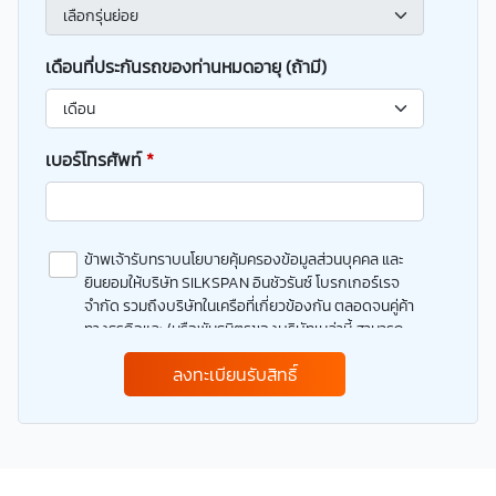
เดือนที่ประกันรถของท่านหมดอายุ (ถ้ามี)
เบอร์โทรศัพท์
*
ข้าพเจ้ารับทราบนโยบายคุ้มครองข้อมูลส่วนบุคคล และ
ยินยอมให้บริษัท SILKSPAN อินชัวรันซ์ โบรกเกอร์เรจ
จำกัด รวมถึงบริษัทในเครือที่เกี่ยวข้องกัน ตลอดจนคู่ค้า
ทางธุรกิจและ/หรือพันธมิตรของบริษัทเหล่านี้ สามารถ
เก็บ ใช้ และ/หรือ เปิดเผยข้อมูลส่วนบุคคลและข้อมูลส่วน
ลงทะเบียนรับสิทธิ์
บุคคลที่มีความอ่อนไหวของข้าพเจ้า เพื่อวัตถุประสงค์ใน
การดำเนินการติดต่อและนำเสนอข้อมูลสำหรับการขาย
ผลิตภัณฑ์ การจัดทำรายการส่งเสริมการขายและการ
ตลาด แจ้งสิทธิประโยชน์หรือข่าวสารต่างๆ แจ้งข้อมูล
เกี่ยวกับผลิตภัณฑ์ หรือกรมธรรม์ประกันภัย การใช้ข้อมูล
เพื่อพัฒนาผลิตภัณฑ์หรือบริการต่างๆ หรือเพื่อกิจกรรม