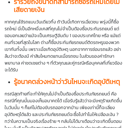
ร่ำรวยถึงขนาดที่สามารถซื้อรถใหม่โดยไม่
เสียดายเงิน
หากคุณใช้รถแบบวันเดียวทิ้ง ถ้าวันนี้เกิดการเฉี่ยวชน พรุ่งนี้ก็ซื้อ
รถใหม่ นี่เป็นอีกหนึ่งเคสที่คุณไม่จำเป็นต้องซื้อประกันรถยนต์ แต่
ขอบอกเลยว่าแม้จะเป็นเศรษฐีอันดับ 1 ของประเทศไทย หรือ แม้แต่
คนที่รวยที่สุดในโลก ต่างก็ซื้อประกันภัยรถยนต์ติดรถหรูของพวก
เขากันทั้งนั้น เพราะเมื่อเกิดอุบัติเหตุ นอกจากการซ่อมรถแล้ว อย่า
ลืมว่าจะต้องมี ค่าสินไหมทดแทนเมื่อรถชน ในส่วนของค่ารักษา
พยาบาล ค่าชดเชยต่าง ๆ ที่ตัวคุณและคู่กรณีหรือบุคคลที่เกี่ยวข้อง
จะได้รับ
รู้อนาคตล่วงหน้าว่าวันไหนจะเกิดอุบัติเหตุ
กรณีสุดท้ายที่จะทำให้คุณไม่จำเป็นต้องซื้อประกันภัยรถยนต์ คือ
กรณีที่คุณนั้นมองเห็นอนาคตได้ เมื่อรับรู้แล้วว่าจะมีเหตุร้ายเกิดขึ้น
ในวันนั้น ๆ ก็แค่ไม่ต้องขับรถออกจากบ้าน เพียงเท่านี้ก็จะเลี่ยง
อุบัติเหตุได้แล้ว และประกันภัยรถยนต์จะซื้อไปทำไมให้เปลืองเงิน ?
ทว่าในความเป็นจริงเรื่องร้าย ๆ กลับไม่ได้มาเตือนว่าจะเกิดขึ้นตอน
ไหน นั่นจึงเป็นข้อสรุปสุดท้ายเลยว่า ไม่ว่าอย่างไรประกันภัยรถยนต์