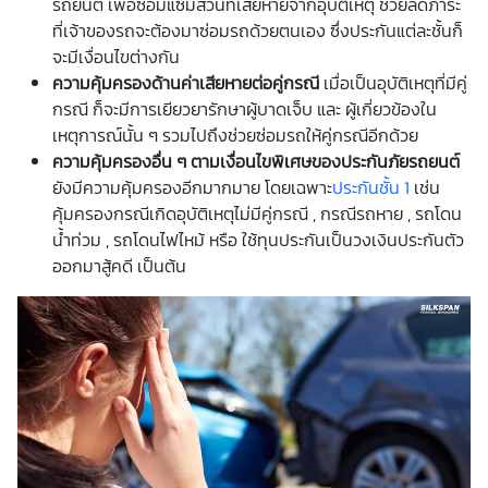
รถยนต์ เพื่อซ่อมแซมส่วนที่เสียหายจากอุบัติเหตุ ช่วยลดภาระ
ที่เจ้าของรถจะต้องมาซ่อมรถด้วยตนเอง ซึ่งประกันแต่ละชั้นก็
จะมีเงื่อนไขต่างกัน
ความคุ้มครองด้านค่าเสียหายต่อคู่กรณี
เมื่อเป็นอุบัติเหตุที่มีคู่
กรณี ก็จะมีการเยียวยารักษาผู้บาดเจ็บ และ ผู้เกี่ยวข้องใน
เหตุการณ์นั้น ๆ รวมไปถึงช่วยซ่อมรถให้คู่กรณีอีกด้วย
ความคุ้มครองอื่น ๆ ตามเงื่อนไขพิเศษของประกันภัยรถยนต์
ยังมีความคุ้มครองอีกมากมาย โดยเฉพาะ
ประกันชั้น 1
เช่น
คุ้มครองกรณีเกิดอุบัติเหตุไม่มีคู่กรณี , กรณีรถหาย , รถโดน
น้ำท่วม , รถโดนไฟไหม้ หรือ ใช้ทุนประกันเป็นวงเงินประกันตัว
ออกมาสู้คดี เป็นต้น