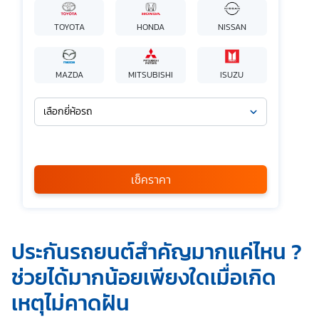
TOYOTA
HONDA
NISSAN
MAZDA
MITSUBISHI
ISUZU
เลือกยี่ห้อรถ
เลือกรุ่นรถ
กรุณาเลือก
เช็คราคา
*
ข้าพเจ้ารับทราบนโยบายคุ้มครองข้อมูลส่วนบุคคล และยินยอมให้
ประกันรถยนต์สำคัญมากแค่ไหน ?
บริษัท SILKSPAN อินชัวรันซ์ โบรกเกอร์เรจ จำกัด รวมถึงบริษัท
ในเครือที่เกี่ยวข้องกัน ตลอดจนคู่ค้าทางธุรกิจและ/หรือ
ช่วยได้มากน้อยเพียงใดเมื่อเกิด
พันธมิตรของบริษัทเหล่านี้ สามารถเก็บ ใช้ และ/หรือ เปิดเผย
ข้อมูลส่วนบุคคลและข้อมูลส่วนบุคคลที่มีความอ่อนไหวของ
เหตุไม่คาดฝัน
ข้าพเจ้า เพื่อวัตถุประสงค์ในการดำเนินการติดต่อและนำเสนอ
ข้อมูลสำหรับการขายผลิตภัณฑ์ การจัดทำรายการส่งเสริมการ
ขายและการตลาด แจ้งสิทธิประโยชน์หรือข่าวสารต่างๆ แจ้ง