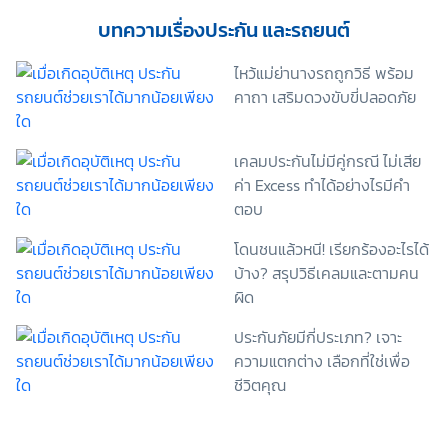
อื่นๆ ท่านสามารถอ่านรายละเอียดนโยบายคุ้มครองข้อมูล
บทความเรื่องประกัน และรถยนต์
ส่วนบุคคลและสิทธิของเจ้าของข้อมูลส่วนบุคคลได้ที่
เว็บไซต์ คำประกาศเกี่ยวกับความเป็นส่วนตัว ก่อนให้
ไหว้แม่ย่านางรถถูกวิธี พร้อม
ความยินยอม ทั้งนี้ ก่อนการแสดงเจตนา ข้าพเจ้าได้อ่าน
คาถา เสริมดวงขับขี่ปลอดภัย
รายละเอียดจากเอกสารชี้แจงข้อมูล หรือได้รับคำอธิบาย
จากหน่วยงานถึงวัตถุประสงค์ในการเก็บรวบรวม ใช้หรือ
เปิดเผยข้อมูลส่วนบุคคล (“ประมวลผลข้อมูลส่วนบุคคล”)
เคลมประกันไม่มีคู่กรณี ไม่เสีย
และมีความเข้าใจดีแล้ว ข้าพเจ้าให้ความยินยอมหรือปฏิเสธ
ค่า Excess ทำได้อย่างไรมีคำ
ไม่ให้ความยินยอมในเอกสารนี้ด้วยความสมัครใจ
ปราศจากการบังคับหรือชักจูง และข้าพเจ้าทราบว่า
ตอบ
ข้าพเจ้าสามารถถอนความยินยอมนี้เสียเมื่อใดก็ได้ เว้นแต่
โดนชนแล้วหนี! เรียกร้องอะไรได้
ในกรณีมีข้อจำกัดสิทธิตามกฎหมายหรือยังมีสัญญา
ระหว่างข้าพเจ้ากับสถาบันที่ให้ประโยชน์แก่ข้าพเจ้าอยู่
บ้าง? สรุปวิธีเคลมและตามคน
กรณีที่ข้าพเจ้าประสงค์จะไม่ให้ความยินยอม ข้าพเจ้าเข้าใจ
ผิด
และยอมรับว่า การไม่ให้ความยินยอมจะมีผลทำให้ข้าพเจ้า
(เช่น ข้าพเจ้าอาจได้รับความสะดวกในการใช้บริการน้อย
ประกันภัยมีกี่ประเภท? เจาะ
ลง หรือข้าพเจ้าไม่สามารถเข้าถึงฟังก์ชันการใช้งานบาง
ความแตกต่าง เลือกที่ใช่เพื่อ
อย่างได้ เป็นต้น) และข้าพเจ้าทราบว่าการถอนความ
ชีวิตคุณ
ยินยอมดังกล่าว ไม่มีผลกระทบต่อการประมวลผลข้อมูล
ส่วนบุคคลที่ได้ดำเนินการเสร็จสิ้นไปแล้วก่อนการถอน
ความยินยอม โดยข้าพเจ้าให้ถือเอาการกดเลือก “ให้ความ