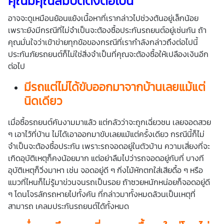
คุณมีคุณสมบัติดังต่อไปนี้
อาจจะดูเหมือนย้อนแย้งเนื้อหาที่เรากล่าวไปช่วงต้นอยู่เล็กน้อย
เพราะยังมีกรณีที่ไม่จำเป็นจะต้องซื้อประกันรถยนต์อยู่เช่นกัน ถ้า
คุณมั่นใจว่าเข้าข่ายทุกข้อของกรณีที่เรากำลังกล่าวถึงต่อไปนี้
ประกันภัยรถยนต์ก็ไม่ใช่สิ่งจำเป็นที่คุณจะต้องซื้อให้เปลืองเงินอีก
ต่อไป
มีรถแต่ไม่ได้ขับออกมาจากบ้านเลยแม้แต่
นิดเดียว
เมื่อซื้อรถยนต์คันงามมาแล้ว แต่กลัวว่าจะถูกเฉี่ยวชน เลยจอดสวย
ๆ เอาไว้ที่บ้าน ไม่ได้เอาออกมาขับเลยแม้แต่ครั้งเดียว กรณีนี้ก็ไม่
จำเป็นจะต้องซื้อประกัน เพราะรถจอดอยู่ในตัวบ้าน ความเสี่ยงที่จะ
เกิดอุบัติเหตุก็คงน้อยมาก แต่อย่าลืมไปว่ารถจอดอยู่กับที่ บางที
อุบัติเหตุก็วิ่งมาหา เช่น จอดอยู่ดี ๆ กิ่งไม้หักตกใส่เสียดื้อ ๆ หรือ
แมวที่ไหนก็ไม่รู้มาข่วนจนรถเป็นรอย ถ้าซวยหนักหน่อยก็จอดอยู่ดี
ๆ โดนโจรลักรถหายไปทั้งคัน ที่กล่าวมาทั้งหมดล้วนเป็นเหตุที่
สามารถ เคลมประกันรถยนต์ได้ทั้งหมด