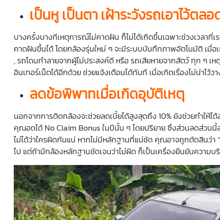
เป็นหู เป็นตา เฝ้าระวังรถเอาไว้ตลอด
บางครั้งบางทีเหตุการณ์ไม่คาดฝัน ก็ไม่ได้เกิดขึ้นเฉพาะช่วงเวลาที่
คาดฝันขึ้นได้ โดยกล้องรุ่นใหม่ ๆ จะมีระบบบันทึกภาพอัตโนมัติ เมื่อ
, รถโดนทำลายจากผู้ไม่ประสงค์ดี หรือ รถเสียหายจากสัตว์ ทุก ๆ เห
อินเทอร์เน็ตได้อีกด้วย ช่วยแจ้งเตือนได้ทันที เมื่อเกิดเรื่องไม่น่าไ
ลดข้อพิพาทเมื่อเกิดอุบัติเหตุ
นอกจากการติดกล้องจะช่วยลดเบี้ยได้สูงสุดถึง 10% ยังช่วยทำให้ได้ส
คุณอดได้ No Claim Bonus ในปีนั้น ๆ โดยปริยาย ซึ่งส่วนลดส่วนนี้
ไม่ได้ว่าใครผิดกันแน่ หากไม่มีหลักฐานที่แน่ชัด คุณอาจถูกตัดสินว่า 
ไป แต่ถ้ามีกล้องหลักฐานชัดเจนว่าไม่ผิด ก็เป็นเครื่องยืนยันความบริสุ