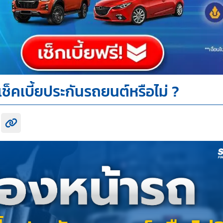
็คเบี้ยประกันรถยนต์หรือไม่ ?
k share
itter share