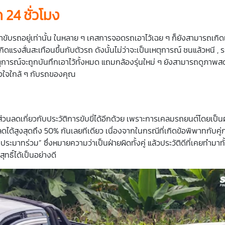
 24 ชั่วโมง
เราขับรถอยู่เท่านั้น ในหลาย ๆ เคสการจอดรถเอาไว้เฉย ๆ ก็ยังสามารถเกิด
เกิดแรงสั่นสะเทือนขึ้นกับตัวรถ ดังนั้นไม่ว่าจะเป็นเหตุการณ์ ชนแล้วหนี
ตุการณ์จะถูกบันทึกเอาไว้ทั้งหมด แถมกล้องรุ่นใหม่ ๆ ยังสามารถดูภาพส
ว้วางใจใกล้ ๆ กับรถของคุณ
่วนลดเกี่ยวกับประวัติการขับขี่ได้อีกด้วย เพราะการเคลมรถยนต์โดยเป็นฝ
ลดได้สูงสุดถึง 50% กันเลยทีเดียว เนื่องจากในกรณีที่เกิดข้อพิพาทกับค
“ประมาทร่วม” ซึ่งหมายความว่าเป็นฝ่ายผิดทั้งคู่ แล้วประวัติดีที่เคยทำมาท
ทธิ์ได้เป็นอย่างดี