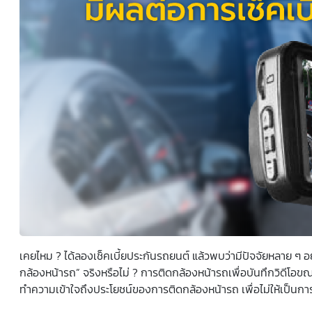
ยินยอมหรือปฏิเสธไม่ให้ความยินยอมในเอกสารนี้ด้วยความ
สมัครใจ ปราศจากการบังคับหรือชักจูง และข้าพเจ้าทราบว่า
ข้าพเจ้าสามารถถอนความยินยอมนี้เสียเมื่อใดก็ได้ เว้นแต่ใน
กรณีมีข้อจำกัดสิทธิตามกฎหมายหรือยังมีสัญญาระหว่าง
ข้าพเจ้ากับสถาบันที่ให้ประโยชน์แก่ข้าพเจ้าอยู่ กรณีที่ข้าพเจ้า
ประสงค์จะไม่ให้ความยินยอม ข้าพเจ้าเข้าใจและยอมรับว่า การ
ไม่ให้ความยินยอมจะมีผลทำให้ข้าพเจ้า (เช่น ข้าพเจ้าอาจได้รับ
ความสะดวกในการใช้บริการน้อยลง หรือข้าพเจ้าไม่สามารถเข้า
ถึงฟังก์ชันการใช้งานบางอย่างได้ เป็นต้น) และข้าพเจ้าทราบ
ว่าการถอนความยินยอมดังกล่าว ไม่มีผลกระทบต่อการประมวล
ผลข้อมูลส่วนบุคคลที่ได้ดำเนินการเสร็จสิ้นไปแล้วก่อนการถอน
ความยินยอม โดยข้าพเจ้าให้ถือเอาการกดเลือก “ให้ความ
ยินยอม” ในช่องสนทนา เป็นการแสดงเจตนายินยอมของ
ข้าพเจ้าแทนการลงลายมือชื่อเป็นหลักฐาน
เคยไหม ? ได้ลองเช็คเบี้ยประกันรถยนต์ แล้วพบว่ามีปัจจัยหลาย ๆ อย่
กล้องหน้ารถ” จริงหรือไม่ ? การติดกล้องหน้ารถเพื่อบันทึกวิดีโอ
ทำความเข้าใจถึงประโยชน์ของการติดกล้องหน้ารถ เพื่อไม่ให้เป็นการเ