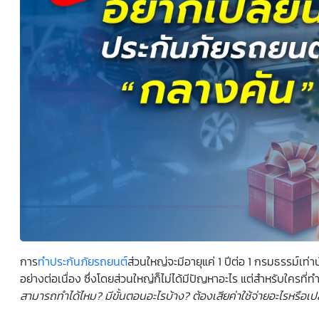
ยินยอมหรือปฏิเสธไม่ให้ความยินยอมในเอกสารนี้ด้วยความ
สมัครใจ ปราศจากการบังคับหรือชักจูง และข้าพเจ้าทราบว่า
ข้าพเจ้าสามารถถอนความยินยอมนี้เสียเมื่อใดก็ได้ เว้นแต่ใน
กรณีมีข้อจำกัดสิทธิตามกฎหมายหรือยังมีสัญญาระหว่าง
ข้าพเจ้ากับสถาบันที่ให้ประโยชน์แก่ข้าพเจ้าอยู่ กรณีที่ข้าพเจ้า
ประสงค์จะไม่ให้ความยินยอม ข้าพเจ้าเข้าใจและยอมรับว่า การ
ไม่ให้ความยินยอมจะมีผลทำให้ข้าพเจ้า (เช่น ข้าพเจ้าอาจได้รับ
ความสะดวกในการใช้บริการน้อยลง หรือข้าพเจ้าไม่สามารถเข้า
ถึงฟังก์ชันการใช้งานบางอย่างได้ เป็นต้น) และข้าพเจ้าทราบ
ว่าการถอนความยินยอมดังกล่าว ไม่มีผลกระทบต่อการประมวล
ผลข้อมูลส่วนบุคคลที่ได้ดำเนินการเสร็จสิ้นไปแล้วก่อนการถอน
ความยินยอม โดยข้าพเจ้าให้ถือเอาการกดเลือก “ให้ความ
ยินยอม” ในช่องสนทนา เป็นการแสดงเจตนายินยอมของ
ข้าพเจ้าแทนการลงลายมือชื่อเป็นหลักฐาน
การ
ทำประกันภัยรถยนต์
ส่วนใหญ่จะมีอายุแค่ 1 ปีต่อ 1 กรมธรรม์เท่า
อย่างต่อเนื่อง ซึ่งโดยส่วนใหญ่ก็ไม่ได้มีปัญหาอะไร แต่สำหรับใครท
สามารถทำได้ไหม
?
มีขั้นตอนอะไรบ้าง
?
ต้องเสียค่าใช้จ่ายอะไรหรือเป