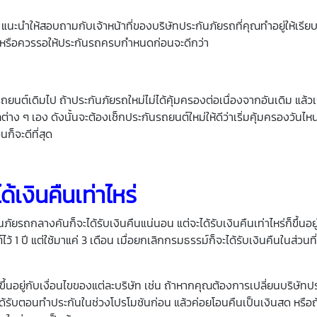
ี้ แนะนำให้สอบถามกับเจ้าหน้าที่ของบริษัทประกันภัยรถที่คุณทำอยู่ให้เรียบ
หม หรือควรรอให้ประกันรถครบกำหนดก่อนจะดีกว่า
ต์เดิมไป ถ้าประกันภัยรถใหม่ไม่ได้คุ้มครองต่อเนื่องจากอันเดิม แล้วเก
าง ๆ เอง ดังนั้นจะต้องเช็กประกันรถยนต์ใหม่ให้ดีว่าเริ่มคุ้มครองวันไหน 
ก็จะดีที่สุด
เงินคืนเท่าไหร่
กลางคันก็จะได้รับเงินคืนแน่นอน แต่จะได้รับเงินคืนเท่าไหร่ก็ขึ้นอยู่ก
์ไว้ 1 ปี แต่ใช้มาแค่ 3 เดือน เมื่อยกเลิกกรมธรรม์ก็จะได้รับเงินคืนในส่วนท
็ขึ้นอยู่กับเงื่อนไขของแต่ละบริษัท เช่น ถ้าหากคุณต้องการเปลี่ยนบริษัท
ด้รับตอนทำประกันในช่วงโปรโมชันก่อน แล้วค่อยโอนคืนเป็นเงินสด หรือถ้