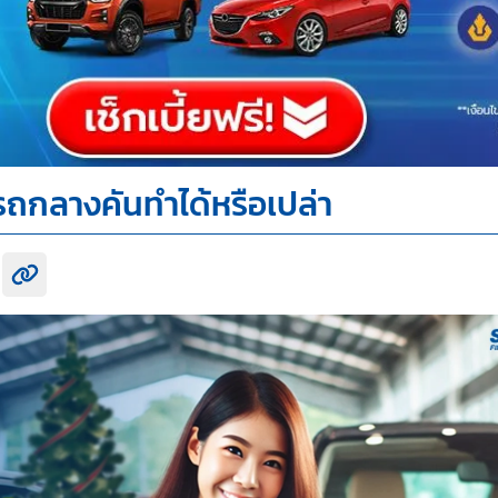
รถกลางคันทำได้หรือเปล่า
k share
itter share