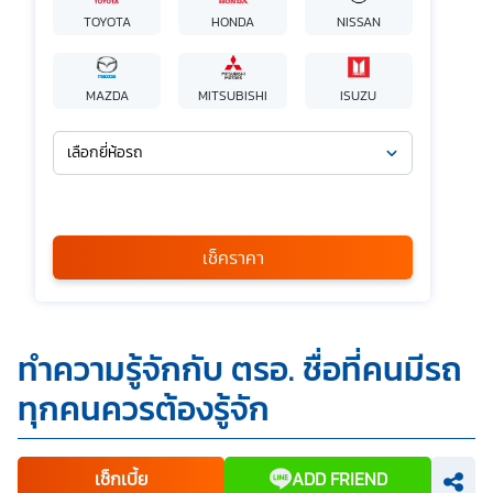
TOYOTA
HONDA
NISSAN
MAZDA
MITSUBISHI
ISUZU
เลือกยี่ห้อรถ
เลือกรุ่นรถ
กรุณาเลือก
เช็คราคา
*
ข้าพเจ้ารับทราบนโยบายคุ้มครองข้อมูลส่วนบุคคล และยินยอมให้
ทำความรู้จักกับ ตรอ. ชื่อที่คนมีรถ
บริษัท SILKSPAN อินชัวรันซ์ โบรกเกอร์เรจ จำกัด รวมถึงบริษัท
ในเครือที่เกี่ยวข้องกัน ตลอดจนคู่ค้าทางธุรกิจและ/หรือ
ทุกคนควรต้องรู้จัก
พันธมิตรของบริษัทเหล่านี้ สามารถเก็บ ใช้ และ/หรือ เปิดเผย
ข้อมูลส่วนบุคคลและข้อมูลส่วนบุคคลที่มีความอ่อนไหวของ
ข้าพเจ้า เพื่อวัตถุประสงค์ในการดำเนินการติดต่อและนำเสนอ
ข้อมูลสำหรับการขายผลิตภัณฑ์ การจัดทำรายการส่งเสริมการ
ขายและการตลาด แจ้งสิทธิประโยชน์หรือข่าวสารต่างๆ แจ้ง
เช็กเบี้ย
ADD FRIEND
ข้อมูลเกี่ยวกับผลิตภัณฑ์ หรือกรมธรรม์ประกันภัย การใช้ข้อมูล