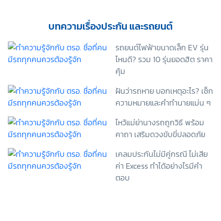
เพื่อพัฒนาผลิตภัณฑ์หรือบริการต่างๆ หรือเพื่อกิจกรรม
อื่นๆ ท่านสามารถอ่านรายละเอียดนโยบายคุ้มครองข้อมูล
บทความเรื่องประกัน และรถยนต์
ส่วนบุคคลและสิทธิของเจ้าของข้อมูลส่วนบุคคลได้ที่
เว็บไซต์ คำประกาศเกี่ยวกับความเป็นส่วนตัว ก่อนให้
รถยนต์ไฟฟ้าขนาดเล็ก EV รุ่น
ความยินยอม ทั้งนี้ ก่อนการแสดงเจตนา ข้าพเจ้าได้อ่าน
ไหนดี? รวม 10 รุ่นยอดฮิต ราคา
รายละเอียดจากเอกสารชี้แจงข้อมูล หรือได้รับคำอธิบาย
คุ้ม
จากหน่วยงานถึงวัตถุประสงค์ในการเก็บรวบรวม ใช้หรือ
เปิดเผยข้อมูลส่วนบุคคล (“ประมวลผลข้อมูลส่วนบุคคล”)
ฝันว่ารถหาย บอกเหตุอะไร? เช็ก
และมีความเข้าใจดีแล้ว ข้าพเจ้าให้ความยินยอมหรือปฏิเสธ
ความหมายและคำทำนายแม่น ๆ
ไม่ให้ความยินยอมในเอกสารนี้ด้วยความสมัครใจ
ปราศจากการบังคับหรือชักจูง และข้าพเจ้าทราบว่า
ไหว้แม่ย่านางรถถูกวิธี พร้อม
ข้าพเจ้าสามารถถอนความยินยอมนี้เสียเมื่อใดก็ได้ เว้นแต่
คาถา เสริมดวงขับขี่ปลอดภัย
ในกรณีมีข้อจำกัดสิทธิตามกฎหมายหรือยังมีสัญญา
ระหว่างข้าพเจ้ากับสถาบันที่ให้ประโยชน์แก่ข้าพเจ้าอยู่
เคลมประกันไม่มีคู่กรณี ไม่เสีย
กรณีที่ข้าพเจ้าประสงค์จะไม่ให้ความยินยอม ข้าพเจ้าเข้าใจ
และยอมรับว่า การไม่ให้ความยินยอมจะมีผลทำให้ข้าพเจ้า
ค่า Excess ทำได้อย่างไรมีคำ
(เช่น ข้าพเจ้าอาจได้รับความสะดวกในการใช้บริการน้อย
ตอบ
ลง หรือข้าพเจ้าไม่สามารถเข้าถึงฟังก์ชันการใช้งานบาง
อย่างได้ เป็นต้น) และข้าพเจ้าทราบว่าการถอนความ
ยินยอมดังกล่าว ไม่มีผลกระทบต่อการประมวลผลข้อมูล
ส่วนบุคคลที่ได้ดำเนินการเสร็จสิ้นไปแล้วก่อนการถอน