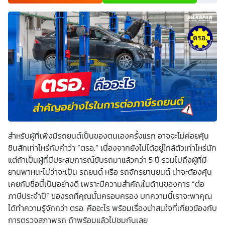
เพื่อพัฒนาผลิตภัณฑ์หรือบริการต่างๆ หรือเพื่อกิจกรรมอื่นๆ
ท่านสามารถอ่านรายละเอียดนโยบายคุ้มครองข้อมูลส่วนบุคคล
และสิทธิของเจ้าของข้อมูลส่วนบุคคลได้ที่เว็บไซต์
คำประกาศ
เกี่ยวกับความเป็นส่วนตัว
ก่อนให้ความยินยอม ทั้งนี้ ก่อนการ
แสดงเจตนา ข้าพเจ้าได้อ่านรายละเอียดจากเอกสารชี้แจงข้อมูล
หรือได้รับคำอธิบายจากหน่วยงานถึงวัตถุประสงค์ในการเก็บ
รวบรวม ใช้หรือเปิดเผยข้อมูลส่วนบุคคล (“ประมวลผลข้อมูล
ส่วนบุคคล”) และมีความเข้าใจดีแล้ว ข้าพเจ้าให้ความยินยอมหรือ
ปฏิเสธไม่ให้ความยินยอมในเอกสารนี้ด้วยความสมัครใจ
ปราศจากการบังคับหรือชักจูง และข้าพเจ้าทราบว่าข้าพเจ้า
สามารถถอนความยินยอมนี้เสียเมื่อใดก็ได้ เว้นแต่ในกรณีมีข้อ
จำกัดสิทธิตามกฎหมายหรือยังมีสัญญาระหว่างข้าพเจ้ากับ
สถาบันที่ให้ประโยชน์แก่ข้าพเจ้าอยู่ กรณีที่ข้าพเจ้าประสงค์จะไม่
ให้ความยินยอม ข้าพเจ้าเข้าใจและยอมรับว่า การไม่ให้ความ
ยินยอมจะมีผลทำให้ข้าพเจ้า (เช่น ข้าพเจ้าอาจได้รับความสะดวก
ในการใช้บริการน้อยลง หรือข้าพเจ้าไม่สามารถเข้าถึงฟังก์ชัน
สำหรับผู้ที่เพิ่งมีรถยนต์เป็นของตนเองครั้งแรก อาจจะไม่ค่อยคุ้น
การใช้งานบางอย่างได้ เป็นต้น) และข้าพเจ้าทราบว่าการถอน
ความยินยอมดังกล่าว ไม่มีผลกระทบต่อการประมวลผลข้อมูล
ชินสักเท่าไหร่กับคำว่า “ตรอ.” เนื่องจากยังไม่ได้อยู่ใกล้ตัวเท่าไหร่นัก
ส่วนบุคคลที่ได้ดำเนินการเสร็จสิ้นไปแล้วก่อนการถอนความ
แต่ถ้าเป็นผู้ที่มีประสบการณ์ขับรถมาแล้วกว่า 5 ปี รวมไปถึงผู้ที่มี
ยินยอม โดยข้าพเจ้าให้ถือเอาการกดเลือก “ให้ความยินยอม” ใน
ช่องสนทนา เป็นการแสดงเจตนายินยอมของข้าพเจ้าแทนการ
ยานพาหนะไม่ว่าจะเป็น รถยนต์ หรือ รถจักรยานยนต์ น่าจะต้องคุ้น
ลงลายมือชื่อเป็นหลักฐาน
เคยกับชื่อนี้เป็นอย่างดี เพราะมีความสำคัญในด้านของการ “ต่อ
ภาษีประจำปี” ของรถที่คุณนั้นครอบครอง บทความนี้เราจะพาคุณ
ได้ทำความรู้จักกว่า ตรอ. คืออะไร พร้อมเรื่องน่าสนใจที่เกี่ยวข้องกับ
การตรวจสภาพรถ ถ้าพร้อมแล้วไปชมกันเลย