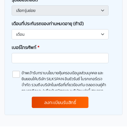
เดือนที่ประกันรถของท่านหมดอายุ (ถ้ามี)
เบอร์โทรศัพท์
*
ข้าพเจ้ารับทราบนโยบายคุ้มครองข้อมูลส่วนบุคคล และ
ยินยอมให้บริษัท SILKSPAN อินชัวรันซ์ โบรกเกอร์เรจ
จำกัด รวมถึงบริษัทในเครือที่เกี่ยวข้องกัน ตลอดจนคู่ค้า
ทางธุรกิจและ/หรือพันธมิตรของบริษัทเหล่านี้ สามารถ
เก็บ ใช้ และ/หรือ เปิดเผยข้อมูลส่วนบุคคลและข้อมูลส่วน
ลงทะเบียนรับสิทธิ์
บุคคลที่มีความอ่อนไหวของข้าพเจ้า เพื่อวัตถุประสงค์ใน
การดำเนินการติดต่อและนำเสนอข้อมูลสำหรับการขาย
ผลิตภัณฑ์ การจัดทำรายการส่งเสริมการขายและการ
ตลาด แจ้งสิทธิประโยชน์หรือข่าวสารต่างๆ แจ้งข้อมูล
เกี่ยวกับผลิตภัณฑ์ หรือกรมธรรม์ประกันภัย การใช้ข้อมูล