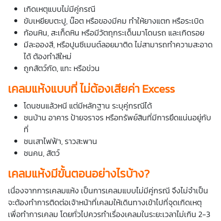
เกิดเหตุแบบไม่มีคู่กรณี
ขับเหยียบตะปู, น๊อต หรือของมีคม ทำให้ยางแตก หรือระเบิด
ก้อนหิน, สะเก็ดหิน หรือมีวัตถุกระเด็นมาโดนรถ และเกิดรอย
มีละอองสี, หรือปูนซีเมนต์ลอยมาติด ไม่สามารถทำความสะอาด
ได้ ต้องทำสีใหม่
ถูกสัตว์กัด, แทะ หรือข่วน
เคลมแห้งแบบที่ ไม่ต้องเสียค่า Excess
โดนชนแล้วหนี แต่มีหลักฐาน ระบุคู่กรณีได้
ชนบ้าน อาคาร ป้ายจราจร หรือทรัพย์สินที่มีการยึดแน่นอยู่กับ
ที่
ชนเสาไฟฟ้า, ราวสะพาน
ชนคน, สัตว์
เคลมแห้งมีขั้นตอนอย่างไรบ้าง?
เนื่องจากการเคลมแห้ง เป็นการเคลมแบบไม่มีคู่กรณี จึงไม่จำเป็น
จะต้องทำการติดต่อเจ้าหน้าที่เคลมให้เดินทางเข้าไปที่จุดเกิดเหตุ
เพื่อทำการเคลม โดยทั่วไปควรทำเรื่องเคลมในระยะเวลาไม่เกิน 2-3