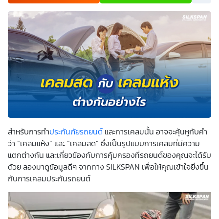
เพื่อพัฒนาผลิตภัณฑ์หรือบริการต่างๆ หรือเพื่อกิจกรรมอื่นๆ
ท่านสามารถอ่านรายละเอียดนโยบายคุ้มครองข้อมูลส่วนบุคคล
และสิทธิของเจ้าของข้อมูลส่วนบุคคลได้ที่เว็บไซต์
คำประกาศ
เกี่ยวกับความเป็นส่วนตัว
ก่อนให้ความยินยอม ทั้งนี้ ก่อนการ
แสดงเจตนา ข้าพเจ้าได้อ่านรายละเอียดจากเอกสารชี้แจงข้อมูล
หรือได้รับคำอธิบายจากหน่วยงานถึงวัตถุประสงค์ในการเก็บ
รวบรวม ใช้หรือเปิดเผยข้อมูลส่วนบุคคล (“ประมวลผลข้อมูล
ส่วนบุคคล”) และมีความเข้าใจดีแล้ว ข้าพเจ้าให้ความยินยอมหรือ
ปฏิเสธไม่ให้ความยินยอมในเอกสารนี้ด้วยความสมัครใจ
ปราศจากการบังคับหรือชักจูง และข้าพเจ้าทราบว่าข้าพเจ้า
สามารถถอนความยินยอมนี้เสียเมื่อใดก็ได้ เว้นแต่ในกรณีมีข้อ
จำกัดสิทธิตามกฎหมายหรือยังมีสัญญาระหว่างข้าพเจ้ากับ
สถาบันที่ให้ประโยชน์แก่ข้าพเจ้าอยู่ กรณีที่ข้าพเจ้าประสงค์จะไม่
ให้ความยินยอม ข้าพเจ้าเข้าใจและยอมรับว่า การไม่ให้ความ
ยินยอมจะมีผลทำให้ข้าพเจ้า (เช่น ข้าพเจ้าอาจได้รับความสะดวก
ในการใช้บริการน้อยลง หรือข้าพเจ้าไม่สามารถเข้าถึงฟังก์ชัน
สำหรับการทำ
ประกันภัยรถยนต์
และการเคลมนั้น อาจจะคุ้นหูกับคำ
การใช้งานบางอย่างได้ เป็นต้น) และข้าพเจ้าทราบว่าการถอน
ความยินยอมดังกล่าว ไม่มีผลกระทบต่อการประมวลผลข้อมูล
ว่า “เคลมแห้ง” และ “เคลมสด” ซึ่งเป็นรูปแบบการเคลมที่มีความ
ส่วนบุคคลที่ได้ดำเนินการเสร็จสิ้นไปแล้วก่อนการถอนความ
แตกต่างกัน และเกี่ยวข้องกับการคุ้มครองที่รถยนต์ของคุณจะได้รับ
ยินยอม โดยข้าพเจ้าให้ถือเอาการกดเลือก “ให้ความยินยอม” ใน
ช่องสนทนา เป็นการแสดงเจตนายินยอมของข้าพเจ้าแทนการ
ด้วย ลองมาดูข้อมูลดีๆ จากทาง SILKSPAN เพื่อให้คุณเข้าใจยิ่งขึ้น
ลงลายมือชื่อเป็นหลักฐาน
กับการเคลมประกันรถยนต์