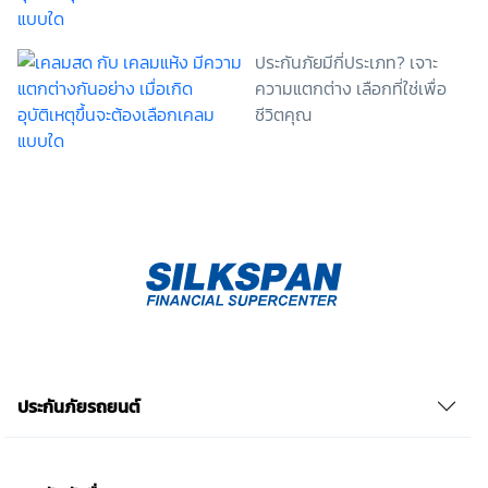
ลง หรือข้าพเจ้าไม่สามารถเข้าถึงฟังก์ชันการใช้งานบาง
อย่างได้ เป็นต้น) และข้าพเจ้าทราบว่าการถอนความ
ยินยอมดังกล่าว ไม่มีผลกระทบต่อการประมวลผลข้อมูล
ประกันภัยมีกี่ประเภท? เจาะ
ส่วนบุคคลที่ได้ดำเนินการเสร็จสิ้นไปแล้วก่อนการถอน
ความแตกต่าง เลือกที่ใช่เพื่อ
ความยินยอม โดยข้าพเจ้าให้ถือเอาการกดเลือก “ให้ความ
ชีวิตคุณ
ยินยอม” ในช่องสนทนา เป็นการแสดงเจตนายินยอมของ
ข้าพเจ้าแทนการลงลายมือชื่อเป็นหลักฐาน รวบรวมเบี้ย
ประกันเท่านั้น เช็คราคา
ประกันภัยรถยนต์