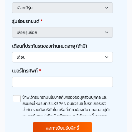
รุ่นย่อยรถยนต์
*
เดือนที่ประกันรถของท่านหมดอายุ (ถ้ามี)
เบอร์โทรศัพท์
*
ข้าพเจ้ารับทราบนโยบายคุ้มครองข้อมูลส่วนบุคคล และ
ยินยอมให้บริษัท SILKSPAN อินชัวรันซ์ โบรกเกอร์เรจ
จำกัด รวมถึงบริษัทในเครือที่เกี่ยวข้องกัน ตลอดจนคู่ค้า
ทางธุรกิจและ/หรือพันธมิตรของบริษัทเหล่านี้ สามารถ
เก็บ ใช้ และ/หรือ เปิดเผยข้อมูลส่วนบุคคลและข้อมูลส่วน
ลงทะเบียนรับสิทธิ์
บุคคลที่มีความอ่อนไหวของข้าพเจ้า เพื่อวัตถุประสงค์ใน