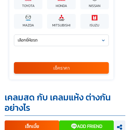
TOYOTA
HONDA
NISSAN
MAZDA
MITSUBISHI
ISUZU
เลือกยี่ห้อรถ
เลือกรุ่นรถ
กรุณาเลือก
เช็คราคา
*
ข้าพเจ้ารับทราบนโยบายคุ้มครองข้อมูลส่วนบุคคล และยินยอมให้
เคลมสด กับ เคลมแห้ง ต่างกัน
บริษัท SILKSPAN อินชัวรันซ์ โบรกเกอร์เรจ จำกัด รวมถึงบริษัท
ในเครือที่เกี่ยวข้องกัน ตลอดจนคู่ค้าทางธุรกิจและ/หรือ
อย่างไร
พันธมิตรของบริษัทเหล่านี้ สามารถเก็บ ใช้ และ/หรือ เปิดเผย
ข้อมูลส่วนบุคคลและข้อมูลส่วนบุคคลที่มีความอ่อนไหวของ
ข้าพเจ้า เพื่อวัตถุประสงค์ในการดำเนินการติดต่อและนำเสนอ
ข้อมูลสำหรับการขายผลิตภัณฑ์ การจัดทำรายการส่งเสริมการ
ขายและการตลาด แจ้งสิทธิประโยชน์หรือข่าวสารต่างๆ แจ้ง
เช็กเบี้ย
ADD FRIEND
ข้อมูลเกี่ยวกับผลิตภัณฑ์ หรือกรมธรรม์ประกันภัย การใช้ข้อมูล