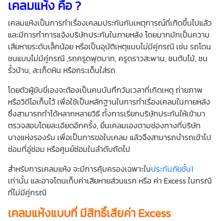
เคลมแห้ง คือ ?
เคลมแห้งเป็นการทำเรื่องเคลมประกันกับเหตุการณ์ที่เกิดขึ้นไปแล้ว
และมีการทำการแจ้งบริษัทประกันในภายหลัง โดยมากมักเป็นความ
เสียหายระดับเล็กน้อย หรือเป็นอุบัติเหตุแบบไม่มีคู่กรณี เช่น รถโดน
ชนแบบไม่มีคู่กรณี ,รถครูดฟุตบาท, ครูดราวสะพาน, ชนต้นไม้, ชน
รั้วบ้าน, สะเก็ดหิน หรือกระเด็นใส่รถ
โดยตัวผู้ขับขี่เองจะต้องเป็นคนบันทึกวันเวลาที่เกิดเหตุ ถ่ายภาพ
หรือวิดีโอเก็บไว้ เพื่อใช้เป็นหลักฐานในการทำเรื่องเคลมในภายหลัง
ซึ่งสามารถทำได้หลากหลายวิธี ทั้งการเรียกบริษัทประกันให้เข้ามา
ตรวจสอบโดยละเอียดอีกครั้ง, ยื่นเคลมเองตามช่องทางที่บริษัท
บางแห่งรองรับ เพื่อเป็นการขอใบเคลม แล้วจึงสามารถนำรถเข้าไป
ซ่อมที่อู่ซ่อม หรือศูนย์ซ่อมในลำดับถัดไป
สำหรับการเคลมแห้ง จะมีการคุ้มครองเฉพาะใน
ประกันภัยชั้น1
เท่านั้น และอาจโดนเก็บค่าเสียหายส่วนแรก หรือ ค่า Excess ในกรณี
ที่ไม่มีคู่กรณี
เคลมแห้งแบบที่ มีสิทธิ์เสียค่า Excess