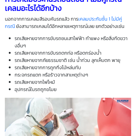
เคลมอะไรได้อีกบ้าง
นอกจากการเคลมสีรอบคันรถแล้ว การ
เคลมประกันชั้น 1 ไม่มีคู่
กรณี
ยังสามารถเคลมได้อีกหลายเหตุการณ์เลย ยกตัวอย่างเช่น
รถเสียหายจากการขับรถชนเสาไฟฟ้า กำแพง หรือสิ่งกีดขวา
งอื่นๆ
รถเสียหายจากการขับรถตกท่อ หรือตกร่องน้ำ
รถเสียหายจากภัยธรรมชาติ เช่น น้ำท่วม ลูกเห็บตก พายุ
รถเสียหายจากการถูกกิ่งไม้หล่นทับ
กระจกรถแตก หรือร้าวจากสาเหตุต่างๆ
รถเสียหายจากไฟไหม้
อุปกรณ์ในรถถูกขโมย