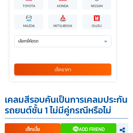
TOYOTA
HONDA
NISSAN
MAZDA
MITSUBISHI
ISUZU
เลือกยี่ห้อรถ
เลือกรุ่นรถ
กรุณาเลือก
เช็คราคา
*
ข้าพเจ้ารับทราบนโยบายคุ้มครองข้อมูลส่วนบุคคล และยินยอมให้
เคลมสีรอบคันเป็นการเคลมประกัน
บริษัท SILKSPAN อินชัวรันซ์ โบรกเกอร์เรจ จำกัด รวมถึงบริษัท
ในเครือที่เกี่ยวข้องกัน ตลอดจนคู่ค้าทางธุรกิจและ/หรือ
รถยนต์ชั้น 1 ไม่มีคู่กรณีหรือไม่
พันธมิตรของบริษัทเหล่านี้ สามารถเก็บ ใช้ และ/หรือ เปิดเผย
ข้อมูลส่วนบุคคลและข้อมูลส่วนบุคคลที่มีความอ่อนไหวของ
ข้าพเจ้า เพื่อวัตถุประสงค์ในการดำเนินการติดต่อและนำเสนอ
ข้อมูลสำหรับการขายผลิตภัณฑ์ การจัดทำรายการส่งเสริมการ
ขายและการตลาด แจ้งสิทธิประโยชน์หรือข่าวสารต่างๆ แจ้ง
เช็กเบี้ย
ADD FRIEND
ข้อมูลเกี่ยวกับผลิตภัณฑ์ หรือกรมธรรม์ประกันภัย การใช้ข้อมูล