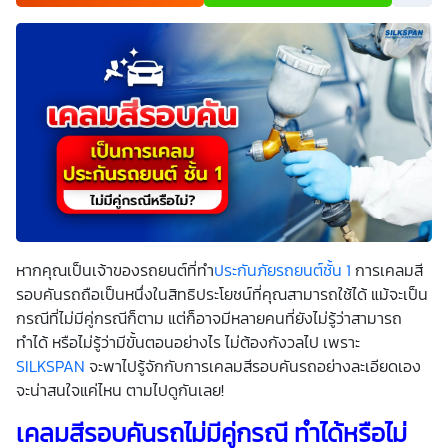
เพื่อพัฒนาผลิตภัณฑ์หรือบริการต่างๆ หรือเพื่อกิจกรรมอื่นๆ
ท่านสามารถอ่านรายละเอียดนโยบายคุ้มครองข้อมูลส่วนบุคคล
และสิทธิของเจ้าของข้อมูลส่วนบุคคลได้ที่เว็บไซต์
คำประกาศ
เกี่ยวกับความเป็นส่วนตัว
ก่อนให้ความยินยอม ทั้งนี้ ก่อนการ
แสดงเจตนา ข้าพเจ้าได้อ่านรายละเอียดจากเอกสารชี้แจงข้อมูล
หรือได้รับคำอธิบายจากหน่วยงานถึงวัตถุประสงค์ในการเก็บ
รวบรวม ใช้หรือเปิดเผยข้อมูลส่วนบุคคล (“ประมวลผลข้อมูล
ส่วนบุคคล”) และมีความเข้าใจดีแล้ว ข้าพเจ้าให้ความยินยอมหรือ
ปฏิเสธไม่ให้ความยินยอมในเอกสารนี้ด้วยความสมัครใจ
ปราศจากการบังคับหรือชักจูง และข้าพเจ้าทราบว่าข้าพเจ้า
สามารถถอนความยินยอมนี้เสียเมื่อใดก็ได้ เว้นแต่ในกรณีมีข้อ
จำกัดสิทธิตามกฎหมายหรือยังมีสัญญาระหว่างข้าพเจ้ากับ
สถาบันที่ให้ประโยชน์แก่ข้าพเจ้าอยู่ กรณีที่ข้าพเจ้าประสงค์จะไม่
ให้ความยินยอม ข้าพเจ้าเข้าใจและยอมรับว่า การไม่ให้ความ
ยินยอมจะมีผลทำให้ข้าพเจ้า (เช่น ข้าพเจ้าอาจได้รับความสะดวก
ในการใช้บริการน้อยลง หรือข้าพเจ้าไม่สามารถเข้าถึงฟังก์ชัน
หากคุณเป็นเจ้าของรถยนต์ที่ทำ
ประกันภัยรถยนต์ชั้น 1
การเคลมสี
การใช้งานบางอย่างได้ เป็นต้น) และข้าพเจ้าทราบว่าการถอน
ความยินยอมดังกล่าว ไม่มีผลกระทบต่อการประมวลผลข้อมูล
รอบคันรถถือเป็นหนึ่งในสิทธิประโยชน์ที่คุณสามารถใช้ได้ แม้จะเป็น
ส่วนบุคคลที่ได้ดำเนินการเสร็จสิ้นไปแล้วก่อนการถอนความ
กรณีที่ไม่มีคู่กรณีก็ตาม แต่ก็อาจมีหลายคนที่ยังไม่รู้ว่าสามารถ
ยินยอม โดยข้าพเจ้าให้ถือเอาการกดเลือก “ให้ความยินยอม” ใน
ช่องสนทนา เป็นการแสดงเจตนายินยอมของข้าพเจ้าแทนการ
ทำได้ หรือไม่รู้ว่ามีขั้นตอนอย่างไร ไม่ต้องกังวลไป เพราะ
ลงลายมือชื่อเป็นหลักฐาน
SILKSPAN
จะพาไปรู้จักกับการเคลมสีรอบคันรถอย่างละเอียดเอง
จะน่าสนใจแค่ไหน ตามไปดูกันเลย!
เคลมสีรอบคันรถไม่มีคู่กรณี ทำได้หรือไม่