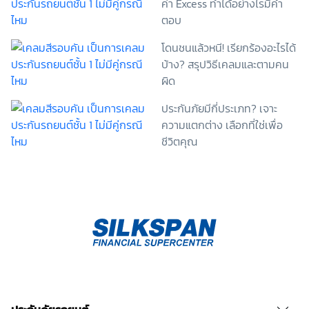
ค่า Excess ทำได้อย่างไรมีคำ
ไม่ให้ความยินยอมในเอกสารนี้ด้วยความสมัครใจ
ปราศจากการบังคับหรือชักจูง และข้าพเจ้าทราบว่า
ตอบ
ข้าพเจ้าสามารถถอนความยินยอมนี้เสียเมื่อใดก็ได้ เว้นแต่
โดนชนแล้วหนี! เรียกร้องอะไรได้
ในกรณีมีข้อจำกัดสิทธิตามกฎหมายหรือยังมีสัญญา
ระหว่างข้าพเจ้ากับสถาบันที่ให้ประโยชน์แก่ข้าพเจ้าอยู่
บ้าง? สรุปวิธีเคลมและตามคน
กรณีที่ข้าพเจ้าประสงค์จะไม่ให้ความยินยอม ข้าพเจ้าเข้าใจ
ผิด
และยอมรับว่า การไม่ให้ความยินยอมจะมีผลทำให้ข้าพเจ้า
(เช่น ข้าพเจ้าอาจได้รับความสะดวกในการใช้บริการน้อย
ประกันภัยมีกี่ประเภท? เจาะ
ลง หรือข้าพเจ้าไม่สามารถเข้าถึงฟังก์ชันการใช้งานบาง
ความแตกต่าง เลือกที่ใช่เพื่อ
อย่างได้ เป็นต้น) และข้าพเจ้าทราบว่าการถอนความ
ชีวิตคุณ
ยินยอมดังกล่าว ไม่มีผลกระทบต่อการประมวลผลข้อมูล
ส่วนบุคคลที่ได้ดำเนินการเสร็จสิ้นไปแล้วก่อนการถอน
ความยินยอม โดยข้าพเจ้าให้ถือเอาการกดเลือก “ให้ความ
ยินยอม” ในช่องสนทนา เป็นการแสดงเจตนายินยอมของ
ข้าพเจ้าแทนการลงลายมือชื่อเป็นหลักฐาน รวบรวมเบี้ย
ประกันเท่านั้น เช็คราคา