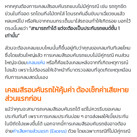
หากคุณต้องการเคลมสีรอบคันรถแบบไม่มีคู่กรณี เช่น รถถูกขีด
ข่วนในที่จอด รถโดนกิ่งไม้ตกใส่ โดนรถคันอื่นขับมาเฉี่ยวชนแล้ว
หลบหนีไป หรือหินจากถนนกระเด็นมาใส่รถจนทำให้เกิดรอย บอกไว้
ตรงนี้เลยว่า
“
สามารถทำได้ แต่จะต้องเป็นประกันรถยนต์ชั้น
1
เท่านั้น
”
ส่วนจะต้องเคลมแบบไหนนั้นก็ขึ้นอยู่กับว่าคุณขอเคลมทันทีเลยไหม
ซึ่งโดยส่วนใหญ่แล้ว การเคลมสีรอบคันรถแบบไม่มีคู่กรณี คนส่วน
ใหญ่จะนิยม
เคลมแห้ง
หรือก็คือแจ้งเคลมหลังจากที่เกิดเหตุการณ์
ไปแล้ว เพราะไม่ต้องรอให้เจ้าหน้าที่มาตรวจสอบที่จุดเกิดเหตุเหมือน
กับการเคลมสดนั่นเอง
เคลมสีรอบคันรถให้คุ้มค่า ต้องเช็กค่าเสียหาย
ส่วนแรกก่อน
แม้ว่าคุณจะสามารถเคลมสีรอบคันรถได้ แต่ไม่ควรรีบขอเคลม
ประกันทันที เพราะการเคลมประกันบ่อย ๆ อาจส่งผลให้เบี้ยประกัน
ในปีถัดไปแพงขึ้นได้ นอกจากนี้การเคลมสีรอบคันรถยังอาจต้อง
จ่าย
ค่าเสียหายส่วนแรก (Excess)
ด้วย โดยเฉพาะกรณีที่ไม่มีคู่กรณี