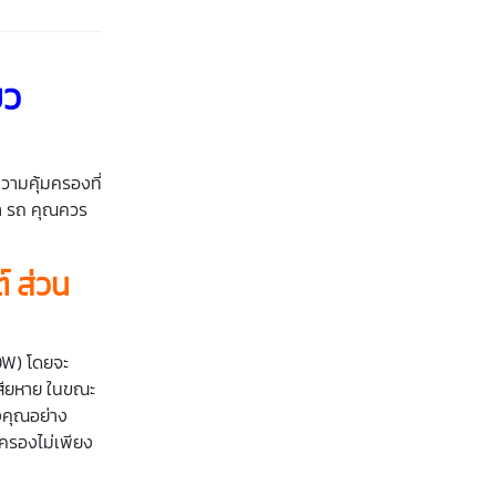
่ยว
วามคุ้มครองที่
่า รถ คุณควร
์
ส่วน
DW) โดยจะ
เสียหาย ในขณะ
องคุณอย่าง
มครองไม่เพียง