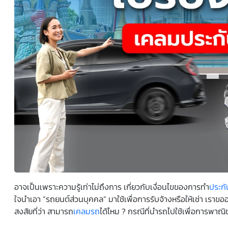
ยินยอมหรือปฏิเสธไม่ให้ความยินยอมในเอกสารนี้ด้วยความ
สมัครใจ ปราศจากการบังคับหรือชักจูง และข้าพเจ้าทราบว่า
ข้าพเจ้าสามารถถอนความยินยอมนี้เสียเมื่อใดก็ได้ เว้นแต่ใน
กรณีมีข้อจำกัดสิทธิตามกฎหมายหรือยังมีสัญญาระหว่าง
ข้าพเจ้ากับสถาบันที่ให้ประโยชน์แก่ข้าพเจ้าอยู่ กรณีที่ข้าพเจ้า
ประสงค์จะไม่ให้ความยินยอม ข้าพเจ้าเข้าใจและยอมรับว่า การ
ไม่ให้ความยินยอมจะมีผลทำให้ข้าพเจ้า (เช่น ข้าพเจ้าอาจได้รับ
ความสะดวกในการใช้บริการน้อยลง หรือข้าพเจ้าไม่สามารถเข้า
ถึงฟังก์ชันการใช้งานบางอย่างได้ เป็นต้น) และข้าพเจ้าทราบ
ว่าการถอนความยินยอมดังกล่าว ไม่มีผลกระทบต่อการประมวล
ผลข้อมูลส่วนบุคคลที่ได้ดำเนินการเสร็จสิ้นไปแล้วก่อนการถอน
ความยินยอม โดยข้าพเจ้าให้ถือเอาการกดเลือก “ให้ความ
ยินยอม” ในช่องสนทนา เป็นการแสดงเจตนายินยอมของ
ข้าพเจ้าแทนการลงลายมือชื่อเป็นหลักฐาน
อาจเป็นเพราะความรู้เท่าไม่ถึงการ เกี่ยวกับเงื่อนไขของการทำ
ประก
ใจนำเอา “รถยนต์ส่วนบุคคล” มาใช้เพื่อการรับจ้างหรือให้เช่า เราขอ
สงสัยที่ว่า สามารถ
เคลมรถ
ได้ไหม ? กรณีที่นำรถไปใช้เพื่อการพาณิ