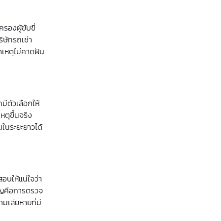
องผู้ขับขี่
ิษัทรถเช่า
ดเหตุไม่คาดฝัน
ีตัวเลือกให้
ตุขึ้นจริง
ินในระยะยาวได้
อบให้แน่ใจว่า
คัญคือการตรวจ
มเสียหายที่มี