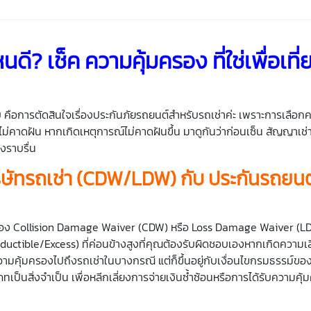
นดี? เช็ค
ความคุ้มครอง
ที่ใช่เพื่อเที
ชอบ คือการตัดสินใจเรื่องประกันภัยรถยนต์สำหรับรถเช่าค่ะ เพราะการเลือกค
ไม่คาดฝัน หากเกิดเหตุการณ์ไม่คาดฝันขึ้น มาดูกันว่าก่อนเซ็น สัญญาเช
งราบรื่น
ิษัทรถเช่า (CDW/LDW) กับ
ประกันรถยนต
แบบของ Collision Damage Waiver (CDW) หรือ Loss Damage Waiver (L
ductible/Excess) ที่ค่อนข้างสูงที่คุณต้องรับผิดชอบเองหากเกิดความ
มีความคุ้มครองไปถึงรถเช่าในบางกรณี แต่ก็ขึ้นอยู่กับเงื่อนไขกรมธรรม์ข
็นสิ่งจำเป็น เพื่อหลีกเลี่ยงการจ่ายเงินซ้ำซ้อนหรือการได้รับความคุ้