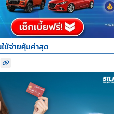
้จ่ายคุ้มค่าสุด
k share
itter share