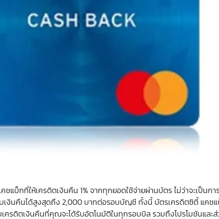
คชแบ็กที่ให้เครดิตเงินคืน 1% จากทุกยอดใช้จ่ายผ่านบัตร ไม่ว่าจะเป็นการ
ินคืนได้สูงสุดถึง 2,000 บาทต่อรอบบัญชี ทั้งนี้ บัตรเครดิตซิตี้ แคชแ
บเครดิตเงินคืนที่คุณจะได้รับอัตโนมัติในทุกรอบบิล รวมถึงโปรโมชันแล