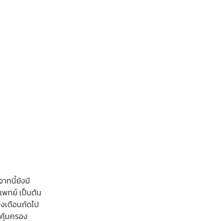
ากนี้ยังมี
แพทย์ เป็นต้น
องเดือนถัดไป
นคุ้มครอง