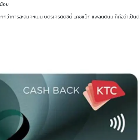
่น้อย
กว่าการสะสมคะแนน บัตรเครดิตซิตี้ แคชแบ็ก แพลตตินั่ม ก็ถือว่าเป็นตั