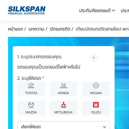
ประกันภัยรถยนต์
ประก
SILKSPAN
หน้าแรก
/
บทความ
/
บัตรเครดิต
/
เทียบบัตรเครดิตสายช้อป พกใบไ
ระบุประเภทรถของคุณ
รถของคุณเป็นรถยนต์ไฟฟ้าหรือไม่
ระบุยี่ห้อรถ
*
TOYOTA
HONDA
NISSAN
MAZDA
MITSUBISHI
ISUZU
เลือกยี่ห้อรถ