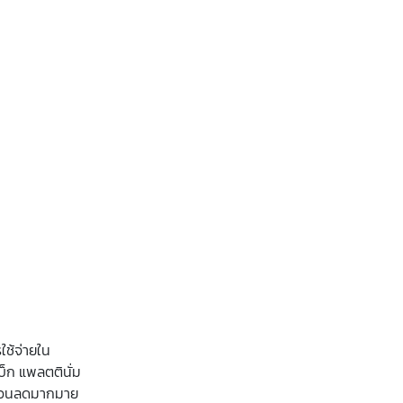
ใช้จ่ายใน
บ็ก แพลตตินั่ม
ะส่วนลดมากมาย