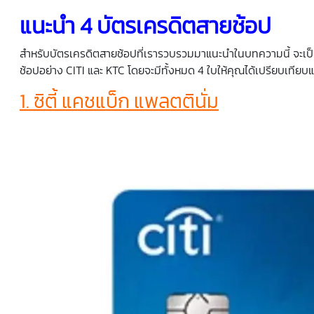
แนะนำ 4 บัตรเครดิตสายช้อป
สำหรับบัตรเครดิตสายช้อปที่เรารวบรวมมาแนะนำในบทความนี้ จะเป็นบัต
ช้อปอย่าง CITI และ KTC โดยจะมีทั้งหมด 4 ใบให้คุณได้เปรียบเทียบแล
1. ซิตี้ แคชแบ็ก แพลตตินั่ม