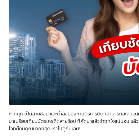
ยินยอมหรือปฏิเสธไม่ให้ความยินยอมในเอกสารนี้ด้วยความ
สมัครใจ ปราศจากการบังคับหรือชักจูง และข้าพเจ้าทราบว่า
ข้าพเจ้าสามารถถอนความยินยอมนี้เสียเมื่อใดก็ได้ เว้นแต่ใน
กรณีมีข้อจำกัดสิทธิตามกฎหมายหรือยังมีสัญญาระหว่าง
ข้าพเจ้ากับสถาบันที่ให้ประโยชน์แก่ข้าพเจ้าอยู่ กรณีที่ข้าพเจ้า
ประสงค์จะไม่ให้ความยินยอม ข้าพเจ้าเข้าใจและยอมรับว่า การ
ไม่ให้ความยินยอมจะมีผลทำให้ข้าพเจ้า (เช่น ข้าพเจ้าอาจได้รับ
ความสะดวกในการใช้บริการน้อยลง หรือข้าพเจ้าไม่สามารถเข้า
ถึงฟังก์ชันการใช้งานบางอย่างได้ เป็นต้น) และข้าพเจ้าทราบ
ว่าการถอนความยินยอมดังกล่าว ไม่มีผลกระทบต่อการประมวล
ผลข้อมูลส่วนบุคคลที่ได้ดำเนินการเสร็จสิ้นไปแล้วก่อนการถอน
ความยินยอม โดยข้าพเจ้าให้ถือเอาการกดเลือก “ให้ความ
ยินยอม” ในช่องสนทนา เป็นการแสดงเจตนายินยอมของ
ข้าพเจ้าแทนการลงลายมือชื่อเป็นหลักฐาน
หากคุณเป็นสายช้อป และกำลังมองหาบัตรเครดิตที่สามารถสะสมแต้
มาเปรียบเทียบบัตรเครดิตสายช้อป ที่คัดมาแล้วว่าถูกใจแน่นอน แล้ว
โจทย์กับคุณมากที่สุด เราไปดูกันเลย!