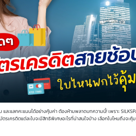
ม และแลกคะแนนได้อย่างคุ้มค่า ต้องห้ามพลาดบทความนี้! เพราะ SILK
บัตรเครดิตแต่ละใบจะมีสิทธิพิเศษอะไรที่น่าสนใจบ้าง เลือกใบไหนถึงจะคุ