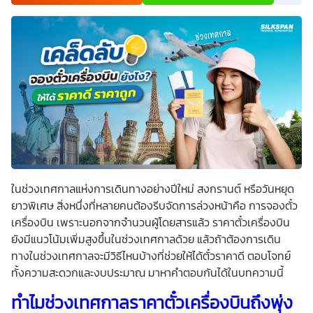
เพื่อพัฒนาผลิตภัณฑ์หรือบริการต่างๆ หรือเพื่อกิจกรรมอื่นๆ
ท่านสามารถอ่านรายละเอียดนโยบายคุ้มครองข้อมูลส่วนบุคคล
และสิทธิของเจ้าของข้อมูลส่วนบุคคลได้ที่เว็บไซต์
คำประกาศ
เกี่ยวกับความเป็นส่วนตัว
ก่อนให้ความยินยอม ทั้งนี้ ก่อนการ
แสดงเจตนา ข้าพเจ้าได้อ่านรายละเอียดจากเอกสารชี้แจงข้อมูล
หรือได้รับคำอธิบายจากหน่วยงานถึงวัตถุประสงค์ในการเก็บ
รวบรวม ใช้หรือเปิดเผยข้อมูลส่วนบุคคล (“ประมวลผลข้อมูล
ส่วนบุคคล”) และมีความเข้าใจดีแล้ว ข้าพเจ้าให้ความยินยอมหรือ
ปฏิเสธไม่ให้ความยินยอมในเอกสารนี้ด้วยความสมัครใจ
ปราศจากการบังคับหรือชักจูง และข้าพเจ้าทราบว่าข้าพเจ้า
สามารถถอนความยินยอมนี้เสียเมื่อใดก็ได้ เว้นแต่ในกรณีมีข้อ
จำกัดสิทธิตามกฎหมายหรือยังมีสัญญาระหว่างข้าพเจ้ากับ
สถาบันที่ให้ประโยชน์แก่ข้าพเจ้าอยู่ กรณีที่ข้าพเจ้าประสงค์จะไม่
ให้ความยินยอม ข้าพเจ้าเข้าใจและยอมรับว่า การไม่ให้ความ
ยินยอมจะมีผลทำให้ข้าพเจ้า (เช่น ข้าพเจ้าอาจได้รับความสะดวก
ในการใช้บริการน้อยลง หรือข้าพเจ้าไม่สามารถเข้าถึงฟังก์ชัน
ในช่วงเทศกาลแห่งการเดินทางอย่างปีใหม่ สงกรานต์ หรือวันหยุด
การใช้งานบางอย่างได้ เป็นต้น) และข้าพเจ้าทราบว่าการถอน
ความยินยอมดังกล่าว ไม่มีผลกระทบต่อการประมวลผลข้อมูล
ยาวพิเศษ สิ่งหนึ่งที่หลายคนต้องรีบจัดการล่วงหน้าคือ การจองตั๋ว
ส่วนบุคคลที่ได้ดำเนินการเสร็จสิ้นไปแล้วก่อนการถอนความ
เครื่องบิน เพราะนอกจากจำนวนผู้โดยสารแล้ว ราคาตั๋วเครื่องบิน
ยินยอม โดยข้าพเจ้าให้ถือเอาการกดเลือก “ให้ความยินยอม” ใน
ช่องสนทนา เป็นการแสดงเจตนายินยอมของข้าพเจ้าแทนการ
ยังมีแนวโน้มเพิ่มสูงขึ้นในช่วงเทศกาลด้วย แล้วถ้าต้องการเดิน
ลงลายมือชื่อเป็นหลักฐาน
ทางในช่วงเทศกาลจะมีวิธีไหนบ้างที่ช่วยให้ได้ตั๋วราคาดี ตอบโจทย์
ทั้งความสะดวกและงบประมาณ มาหาคำตอบกันได้ในบทความนี้
ทำไมช่วงเทศกาลราคาตั๋วเครื่องบินถึงพุ่ง