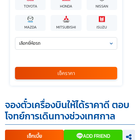
TOYOTA
HONDA
NISSAN
MAZDA
MITSUBISHI
ISUZU
เลือกยี่ห้อรถ
เลือกรุ่นรถ
กรุณาเลือก
เช็คราคา
*
ข้าพเจ้ารับทราบนโยบายคุ้มครองข้อมูลส่วนบุคคล และยินยอมให้
จองตั๋วเครื่องบินให้ได้ราคาดี ตอบ
บริษัท SILKSPAN อินชัวรันซ์ โบรกเกอร์เรจ จำกัด รวมถึงบริษัท
ในเครือที่เกี่ยวข้องกัน ตลอดจนคู่ค้าทางธุรกิจและ/หรือ
โจทย์การเดินทางช่วงเทศกาล
พันธมิตรของบริษัทเหล่านี้ สามารถเก็บ ใช้ และ/หรือ เปิดเผย
ข้อมูลส่วนบุคคลและข้อมูลส่วนบุคคลที่มีความอ่อนไหวของ
ข้าพเจ้า เพื่อวัตถุประสงค์ในการดำเนินการติดต่อและนำเสนอ
ข้อมูลสำหรับการขายผลิตภัณฑ์ การจัดทำรายการส่งเสริมการ
ขายและการตลาด แจ้งสิทธิประโยชน์หรือข่าวสารต่างๆ แจ้ง
เช็กเบี้ย
ADD FRIEND
ข้อมูลเกี่ยวกับผลิตภัณฑ์ หรือกรมธรรม์ประกันภัย การใช้ข้อมูล