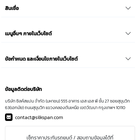
สินเชื่อ
เมนูอื่นๆ ภายในเว็บไซต์
ข้อกำหนด และเงื่อนไขภายในเว็บไซต์
ข้อมูลติดต่อบริษัท
บริษัท ซิลค์สแปน จำกัด (มหาชน) 555 อาคาร เอส เอส พี ชั้น 27 ซอยสุขุมวิท
63(เอกมัย) ถนนสุขุมวิท แขวงคลองตันเหนือ เขตวัฒนา กรุงเทพฯ 10110
contact@silkspan.com
เช็กราคาประกันรถยนต์ / สอบถามข้อมูลได้ที่