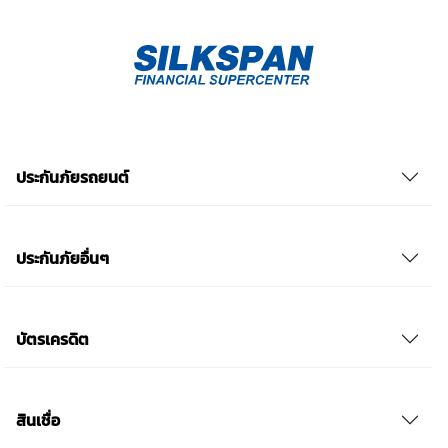
ส่วนบุคคลที่ได้ดำเนินการเสร็จสิ้นไปแล้วก่อนการถอน
ความยินยอม โดยข้าพเจ้าให้ถือเอาการกดเลือก “ให้ความ
ยินยอม” ในช่องสนทนา เป็นการแสดงเจตนายินยอมของ
ข้าพเจ้าแทนการลงลายมือชื่อเป็นหลักฐาน รวบรวมเบี้ย
ประกันเท่านั้น เช็คราคา
ประกันภัยรถยนต์
ประกันภัยอื่นๆ
บัตรเครดิต
สินเชื่อ