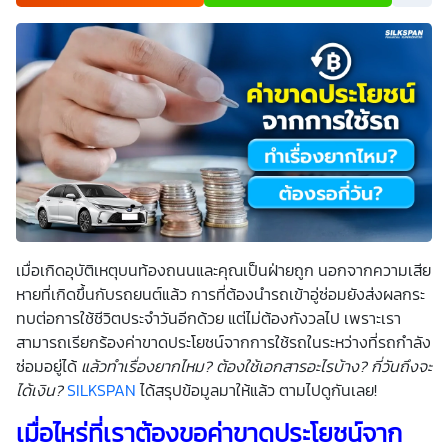
เพื่อพัฒนาผลิตภัณฑ์หรือบริการต่างๆ หรือเพื่อกิจกรรมอื่นๆ
ท่านสามารถอ่านรายละเอียดนโยบายคุ้มครองข้อมูลส่วนบุคคล
และสิทธิของเจ้าของข้อมูลส่วนบุคคลได้ที่เว็บไซต์
คำประกาศ
เกี่ยวกับความเป็นส่วนตัว
ก่อนให้ความยินยอม ทั้งนี้ ก่อนการ
แสดงเจตนา ข้าพเจ้าได้อ่านรายละเอียดจากเอกสารชี้แจงข้อมูล
หรือได้รับคำอธิบายจากหน่วยงานถึงวัตถุประสงค์ในการเก็บ
รวบรวม ใช้หรือเปิดเผยข้อมูลส่วนบุคคล (“ประมวลผลข้อมูล
ส่วนบุคคล”) และมีความเข้าใจดีแล้ว ข้าพเจ้าให้ความยินยอมหรือ
ปฏิเสธไม่ให้ความยินยอมในเอกสารนี้ด้วยความสมัครใจ
ปราศจากการบังคับหรือชักจูง และข้าพเจ้าทราบว่าข้าพเจ้า
สามารถถอนความยินยอมนี้เสียเมื่อใดก็ได้ เว้นแต่ในกรณีมีข้อ
จำกัดสิทธิตามกฎหมายหรือยังมีสัญญาระหว่างข้าพเจ้ากับ
สถาบันที่ให้ประโยชน์แก่ข้าพเจ้าอยู่ กรณีที่ข้าพเจ้าประสงค์จะไม่
ให้ความยินยอม ข้าพเจ้าเข้าใจและยอมรับว่า การไม่ให้ความ
ยินยอมจะมีผลทำให้ข้าพเจ้า (เช่น ข้าพเจ้าอาจได้รับความสะดวก
ในการใช้บริการน้อยลง หรือข้าพเจ้าไม่สามารถเข้าถึงฟังก์ชัน
เมื่อเกิดอุบัติเหตุบนท้องถนนและคุณเป็นฝ่ายถูก นอกจากความเสีย
การใช้งานบางอย่างได้ เป็นต้น) และข้าพเจ้าทราบว่าการถอน
ความยินยอมดังกล่าว ไม่มีผลกระทบต่อการประมวลผลข้อมูล
หายที่เกิดขึ้นกับรถยนต์แล้ว การที่ต้องนำรถเข้าอู่ซ่อมยังส่งผลกระ
ส่วนบุคคลที่ได้ดำเนินการเสร็จสิ้นไปแล้วก่อนการถอนความ
ทบต่อการใช้ชีวิตประจำวันอีกด้วย แต่ไม่ต้องกังวลไป เพราะเรา
ยินยอม โดยข้าพเจ้าให้ถือเอาการกดเลือก “ให้ความยินยอม” ใน
ช่องสนทนา เป็นการแสดงเจตนายินยอมของข้าพเจ้าแทนการ
สามารถเรียกร้องค่าขาดประโยชน์จากการใช้รถในระหว่างที่รถกำลัง
ลงลายมือชื่อเป็นหลักฐาน
ซ่อมอยู่ได้
แล้วทำเรื่องยากไหม
?
ต้องใช้เอกสารอะไรบ้าง
?
กี่วันถึงจะ
ได้เงิน
?
SILKSPAN
ได้สรุปข้อมูลมาให้แล้ว ตามไปดูกันเลย!
เมื่อไหร่ที่เราต้องขอค่าขาดประโยชน์จาก