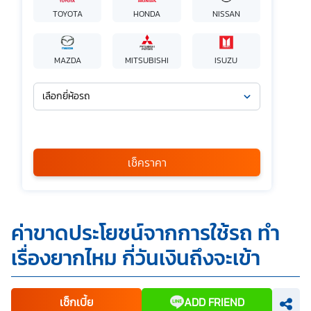
TOYOTA
HONDA
NISSAN
MAZDA
MITSUBISHI
ISUZU
เลือกยี่ห้อรถ
เลือกรุ่นรถ
กรุณาเลือก
เช็คราคา
*
ข้าพเจ้ารับทราบนโยบายคุ้มครองข้อมูลส่วนบุคคล และยินยอมให้
ค่าขาดประโยชน์จากการใช้รถ ทำ
บริษัท SILKSPAN อินชัวรันซ์ โบรกเกอร์เรจ จำกัด รวมถึงบริษัท
ในเครือที่เกี่ยวข้องกัน ตลอดจนคู่ค้าทางธุรกิจและ/หรือ
เรื่องยากไหม กี่วันเงินถึงจะเข้า
พันธมิตรของบริษัทเหล่านี้ สามารถเก็บ ใช้ และ/หรือ เปิดเผย
ข้อมูลส่วนบุคคลและข้อมูลส่วนบุคคลที่มีความอ่อนไหวของ
ข้าพเจ้า เพื่อวัตถุประสงค์ในการดำเนินการติดต่อและนำเสนอ
ข้อมูลสำหรับการขายผลิตภัณฑ์ การจัดทำรายการส่งเสริมการ
ขายและการตลาด แจ้งสิทธิประโยชน์หรือข่าวสารต่างๆ แจ้ง
เช็กเบี้ย
ADD FRIEND
ข้อมูลเกี่ยวกับผลิตภัณฑ์ หรือกรมธรรม์ประกันภัย การใช้ข้อมูล