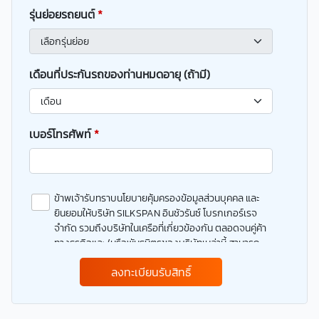
รุ่นย่อยรถยนต์
*
เดือนที่ประกันรถของท่านหมดอายุ (ถ้ามี)
เบอร์โทรศัพท์
*
ข้าพเจ้ารับทราบนโยบายคุ้มครองข้อมูลส่วนบุคคล และ
ยินยอมให้บริษัท SILKSPAN อินชัวรันซ์ โบรกเกอร์เรจ
จำกัด รวมถึงบริษัทในเครือที่เกี่ยวข้องกัน ตลอดจนคู่ค้า
ทางธุรกิจและ/หรือพันธมิตรของบริษัทเหล่านี้ สามารถ
เก็บ ใช้ และ/หรือ เปิดเผยข้อมูลส่วนบุคคลและข้อมูลส่วน
ลงทะเบียนรับสิทธิ์
บุคคลที่มีความอ่อนไหวของข้าพเจ้า เพื่อวัตถุประสงค์ใน
การดำเนินการติดต่อและนำเสนอข้อมูลสำหรับการขาย
ผลิตภัณฑ์ การจัดทำรายการส่งเสริมการขายและการ
ตลาด แจ้งสิทธิประโยชน์หรือข่าวสารต่างๆ แจ้งข้อมูล