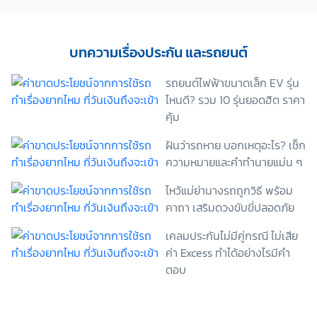
เกี่ยวกับผลิตภัณฑ์ หรือกรมธรรม์ประกันภัย การใช้ข้อมูล
เพื่อพัฒนาผลิตภัณฑ์หรือบริการต่างๆ หรือเพื่อกิจกรรม
อื่นๆ ท่านสามารถอ่านรายละเอียดนโยบายคุ้มครองข้อมูล
บทความเรื่องประกัน และรถยนต์
ส่วนบุคคลและสิทธิของเจ้าของข้อมูลส่วนบุคคลได้ที่
เว็บไซต์ คำประกาศเกี่ยวกับความเป็นส่วนตัว ก่อนให้
รถยนต์ไฟฟ้าขนาดเล็ก EV รุ่น
ความยินยอม ทั้งนี้ ก่อนการแสดงเจตนา ข้าพเจ้าได้อ่าน
ไหนดี? รวม 10 รุ่นยอดฮิต ราคา
รายละเอียดจากเอกสารชี้แจงข้อมูล หรือได้รับคำอธิบาย
คุ้ม
จากหน่วยงานถึงวัตถุประสงค์ในการเก็บรวบรวม ใช้หรือ
เปิดเผยข้อมูลส่วนบุคคล (“ประมวลผลข้อมูลส่วนบุคคล”)
ฝันว่ารถหาย บอกเหตุอะไร? เช็ก
และมีความเข้าใจดีแล้ว ข้าพเจ้าให้ความยินยอมหรือปฏิเสธ
ความหมายและคำทำนายแม่น ๆ
ไม่ให้ความยินยอมในเอกสารนี้ด้วยความสมัครใจ
ปราศจากการบังคับหรือชักจูง และข้าพเจ้าทราบว่า
ไหว้แม่ย่านางรถถูกวิธี พร้อม
ข้าพเจ้าสามารถถอนความยินยอมนี้เสียเมื่อใดก็ได้ เว้นแต่
คาถา เสริมดวงขับขี่ปลอดภัย
ในกรณีมีข้อจำกัดสิทธิตามกฎหมายหรือยังมีสัญญา
ระหว่างข้าพเจ้ากับสถาบันที่ให้ประโยชน์แก่ข้าพเจ้าอยู่
เคลมประกันไม่มีคู่กรณี ไม่เสีย
กรณีที่ข้าพเจ้าประสงค์จะไม่ให้ความยินยอม ข้าพเจ้าเข้าใจ
และยอมรับว่า การไม่ให้ความยินยอมจะมีผลทำให้ข้าพเจ้า
ค่า Excess ทำได้อย่างไรมีคำ
(เช่น ข้าพเจ้าอาจได้รับความสะดวกในการใช้บริการน้อย
ตอบ
ลง หรือข้าพเจ้าไม่สามารถเข้าถึงฟังก์ชันการใช้งานบาง
อย่างได้ เป็นต้น) และข้าพเจ้าทราบว่าการถอนความ
ยินยอมดังกล่าว ไม่มีผลกระทบต่อการประมวลผลข้อมูล