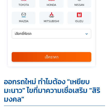
TOYOTA
HONDA
NISSAN
MAZDA
MITSUBISHI
ISUZU
เลือกยี่ห้อรถ
เลือกรุ่นรถ
กรุณาเลือก
เช็คราคา
*
ข้าพเจ้ารับทราบนโยบายคุ้มครองข้อมูลส่วนบุคคล และยินยอมให้
ออกรถใหม่ ทำไมต้อง "เหยียบ
บริษัท SILKSPAN อินชัวรันซ์ โบรกเกอร์เรจ จำกัด รวมถึงบริษัท
ในเครือที่เกี่ยวข้องกัน ตลอดจนคู่ค้าทางธุรกิจและ/หรือ
มะนาว" ไขที่มาความเชื่อเสริม "สิริ
พันธมิตรของบริษัทเหล่านี้ สามารถเก็บ ใช้ และ/หรือ เปิดเผย
ข้อมูลส่วนบุคคลและข้อมูลส่วนบุคคลที่มีความอ่อนไหวของ
มงคล"
ข้าพเจ้า เพื่อวัตถุประสงค์ในการดำเนินการติดต่อและนำเสนอ
ข้อมูลสำหรับการขายผลิตภัณฑ์ การจัดทำรายการส่งเสริมการ
ขายและการตลาด แจ้งสิทธิประโยชน์หรือข่าวสารต่างๆ แจ้ง
ข้อมูลเกี่ยวกับผลิตภัณฑ์ หรือกรมธรรม์ประกันภัย การใช้ข้อมูล