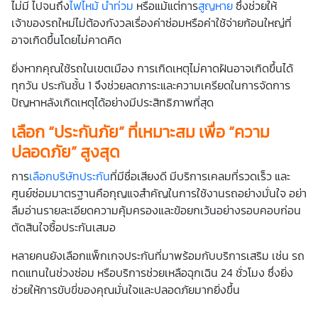
ไม่มี ไปจนถึง
ไฟไหม้
น้ำท่วม
หรือแม้แต่การ
สูญหาย
ซึ่งช่วยให้
เจ้าของรถใหม่ไม่ต้องกังวลเรื่องค่าซ่อมหรือค่าใช้จ่ายก้อนใหญ่ที่
อาจเกิดขึ้นโดยไม่คาดคิด
ยิ่งหากคุณใช้รถในเขตเมือง การเกิดเหตุไม่คาดฝันอาจเกิดขึ้นได้
ทุกวัน ประกันชั้น 1 จึงช่วยลดภาระและความเครียดในการจัดการ
ปัญหาหลังเกิดเหตุได้อย่างมีประสิทธิภาพที่สุด
เลือก “ประกันภัย” ที่เหมาะสม เพื่อ “ความ
ปลอดภัย” สูงสุด
การ
เลือกบริษัทประกัน
ที่มีชื่อเสียงดี มีบริการเคลมที่รวดเร็ว และ
ศูนย์ซ่อมมาตรฐานคือกุญแจสำคัญในการใช้งานรถอย่างมั่นใจ อย่า
ลืมอ่านรายละเอียดความคุ้มครองและข้อยกเว้นอย่างรอบคอบก่อน
ตัดสินใจซื้อประกันเสมอ
หลายคนยังเลือกแพ็กเกจประกันที่มาพร้อมกับบริการเสริม เช่น รถ
ทดแทนในช่วงซ่อม หรือบริการช่วยเหลือฉุกเฉิน 24 ชั่วโมง ซึ่งยิ่ง
ช่วยให้การขับขี่ของคุณมั่นใจและปลอดภัยมากยิ่งขึ้น