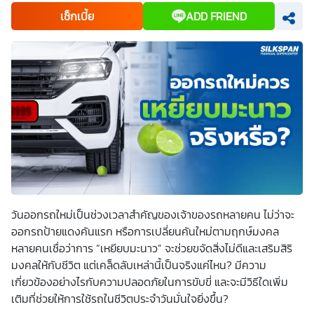
เพื่อพัฒนาผลิตภัณฑ์หรือบริการต่างๆ หรือเพื่อกิจกรรมอื่นๆ
เช็กเบี้ย
ADD FRIEND
ท่านสามารถอ่านรายละเอียดนโยบายคุ้มครองข้อมูลส่วนบุคคล
และสิทธิของเจ้าของข้อมูลส่วนบุคคลได้ที่เว็บไซต์
คำประกาศ
เกี่ยวกับความเป็นส่วนตัว
ก่อนให้ความยินยอม ทั้งนี้ ก่อนการ
แสดงเจตนา ข้าพเจ้าได้อ่านรายละเอียดจากเอกสารชี้แจงข้อมูล
หรือได้รับคำอธิบายจากหน่วยงานถึงวัตถุประสงค์ในการเก็บ
รวบรวม ใช้หรือเปิดเผยข้อมูลส่วนบุคคล (“ประมวลผลข้อมูล
ส่วนบุคคล”) และมีความเข้าใจดีแล้ว ข้าพเจ้าให้ความยินยอมหรือ
ปฏิเสธไม่ให้ความยินยอมในเอกสารนี้ด้วยความสมัครใจ
ปราศจากการบังคับหรือชักจูง และข้าพเจ้าทราบว่าข้าพเจ้า
สามารถถอนความยินยอมนี้เสียเมื่อใดก็ได้ เว้นแต่ในกรณีมีข้อ
จำกัดสิทธิตามกฎหมายหรือยังมีสัญญาระหว่างข้าพเจ้ากับ
สถาบันที่ให้ประโยชน์แก่ข้าพเจ้าอยู่ กรณีที่ข้าพเจ้าประสงค์จะไม่
ให้ความยินยอม ข้าพเจ้าเข้าใจและยอมรับว่า การไม่ให้ความ
ยินยอมจะมีผลทำให้ข้าพเจ้า (เช่น ข้าพเจ้าอาจได้รับความสะดวก
ในการใช้บริการน้อยลง หรือข้าพเจ้าไม่สามารถเข้าถึงฟังก์ชัน
การใช้งานบางอย่างได้ เป็นต้น) และข้าพเจ้าทราบว่าการถอน
ความยินยอมดังกล่าว ไม่มีผลกระทบต่อการประมวลผลข้อมูล
ส่วนบุคคลที่ได้ดำเนินการเสร็จสิ้นไปแล้วก่อนการถอนความ
วันออกรถใหม่เป็นช่วงเวลาสำคัญของเจ้าของรถหลายคน ไม่ว่าจะ
ยินยอม โดยข้าพเจ้าให้ถือเอาการกดเลือก “ให้ความยินยอม” ใน
ออกรถป้ายแดงคันแรก หรือการเปลี่ยนคันใหม่ตามฤกษ์มงคล
ช่องสนทนา เป็นการแสดงเจตนายินยอมของข้าพเจ้าแทนการ
ลงลายมือชื่อเป็นหลักฐาน
หลายคนเชื่อว่าการ “เหยียบมะนาว” จะช่วยขจัดสิ่งไม่ดีและเสริมสิริ
มงคลให้กับชีวิต แต่เคล็ดลับเหล่านี้เป็นจริงแค่ไหน? มีความ
เกี่ยวข้องอย่างไรกับความปลอดภัยในการขับขี่ และจะมีวิธีใดเพิ่ม
เติมที่ช่วยให้การใช้รถในชีวิตประจำวันมั่นใจยิ่งขึ้น?