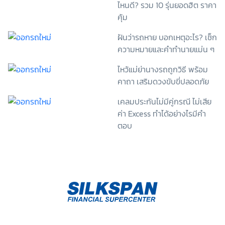
ไหนดี? รวม 10 รุ่นยอดฮิต ราคา
รายละเอียดจากเอกสารชี้แจงข้อมูล หรือได้รับคำอธิบาย
คุ้ม
จากหน่วยงานถึงวัตถุประสงค์ในการเก็บรวบรวม ใช้หรือ
เปิดเผยข้อมูลส่วนบุคคล (“ประมวลผลข้อมูลส่วนบุคคล”)
ฝันว่ารถหาย บอกเหตุอะไร? เช็ก
และมีความเข้าใจดีแล้ว ข้าพเจ้าให้ความยินยอมหรือปฏิเสธ
ความหมายและคำทำนายแม่น ๆ
ไม่ให้ความยินยอมในเอกสารนี้ด้วยความสมัครใจ
ปราศจากการบังคับหรือชักจูง และข้าพเจ้าทราบว่า
ไหว้แม่ย่านางรถถูกวิธี พร้อม
ข้าพเจ้าสามารถถอนความยินยอมนี้เสียเมื่อใดก็ได้ เว้นแต่
คาถา เสริมดวงขับขี่ปลอดภัย
ในกรณีมีข้อจำกัดสิทธิตามกฎหมายหรือยังมีสัญญา
ระหว่างข้าพเจ้ากับสถาบันที่ให้ประโยชน์แก่ข้าพเจ้าอยู่
เคลมประกันไม่มีคู่กรณี ไม่เสีย
กรณีที่ข้าพเจ้าประสงค์จะไม่ให้ความยินยอม ข้าพเจ้าเข้าใจ
และยอมรับว่า การไม่ให้ความยินยอมจะมีผลทำให้ข้าพเจ้า
ค่า Excess ทำได้อย่างไรมีคำ
(เช่น ข้าพเจ้าอาจได้รับความสะดวกในการใช้บริการน้อย
ตอบ
ลง หรือข้าพเจ้าไม่สามารถเข้าถึงฟังก์ชันการใช้งานบาง
อย่างได้ เป็นต้น) และข้าพเจ้าทราบว่าการถอนความ
ยินยอมดังกล่าว ไม่มีผลกระทบต่อการประมวลผลข้อมูล
ส่วนบุคคลที่ได้ดำเนินการเสร็จสิ้นไปแล้วก่อนการถอน
ความยินยอม โดยข้าพเจ้าให้ถือเอาการกดเลือก “ให้ความ
ยินยอม” ในช่องสนทนา เป็นการแสดงเจตนายินยอมของ
ข้าพเจ้าแทนการลงลายมือชื่อเป็นหลักฐาน รวบรวมเบี้ย
ประกันเท่านั้น เช็คราคา