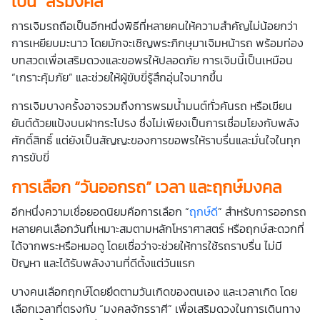
เป็น “สิริมงคล”
การเจิมรถถือเป็นอีกหนึ่งพิธีที่หลายคนให้ความสำคัญไม่น้อยกว่า
การเหยียบมะนาว โดยมักจะเชิญพระภิกษุมาเจิมหน้ารถ พร้อมท่อง
บทสวดเพื่อเสริมดวงและขอพรให้ปลอดภัย การเจิมนี้เป็นเหมือน
“เกราะคุ้มภัย” และช่วยให้ผู้ขับขี่รู้สึกอุ่นใจมากขึ้น
การเจิมบางครั้งอาจรวมถึงการพรมน้ำมนต์ทั่วคันรถ หรือเขียน
ยันต์ด้วยแป้งบนฝากระโปรง ซึ่งไม่เพียงเป็นการเชื่อมโยงกับพลัง
ศักดิ์สิทธิ์ แต่ยังเป็นสัญญะของการขอพรให้ราบรื่นและมั่นใจในทุก
การขับขี่
การเลือก “วันออกรถ” เวลา และฤกษ์มงคล
อีกหนึ่งความเชื่อยอดนิยมคือการเลือก “
ฤกษ์ดี
” สำหรับการออกรถ
หลายคนเลือกวันที่เหมาะสมตามหลักโหราศาสตร์ หรือฤกษ์สะดวกที่
ได้จากพระหรือหมอดู โดยเชื่อว่าจะช่วยให้การใช้รถราบรื่น ไม่มี
ปัญหา และได้รับพลังงานที่ดีตั้งแต่วันแรก
บางคนเลือกฤกษ์โดยยึดตามวันเกิดของตนเอง และเวลาเกิด โดย
เลือกเวลาที่ตรงกับ “มงคลจักรราศี” เพื่อเสริมดวงในการเดินทาง