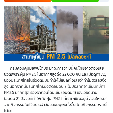
เพื่อพัฒนาผลิตภัณฑ์หรือบริการต่างๆ หรือเพื่อกิจกรรมอื่นๆ
ท่านสามารถอ่านรายละเอียดนโยบายคุ้มครองข้อมูลส่วนบุคคล
และสิทธิของเจ้าของข้อมูลส่วนบุคคลได้ที่เว็บไซต์
คำประกาศ
เกี่ยวกับความเป็นส่วนตัว
ก่อนให้ความยินยอม ทั้งนี้ ก่อนการ
แสดงเจตนา ข้าพเจ้าได้อ่านรายละเอียดจากเอกสารชี้แจงข้อมูล
หรือได้รับคำอธิบายจากหน่วยงานถึงวัตถุประสงค์ในการเก็บ
รวบรวม ใช้หรือเปิดเผยข้อมูลส่วนบุคคล (“ประมวลผลข้อมูล
ส่วนบุคคล”) และมีความเข้าใจดีแล้ว ข้าพเจ้าให้ความยินยอมหรือ
ปฏิเสธไม่ให้ความยินยอมในเอกสารนี้ด้วยความสมัครใจ
ปราศจากการบังคับหรือชักจูง และข้าพเจ้าทราบว่าข้าพเจ้า
สามารถถอนความยินยอมนี้เสียเมื่อใดก็ได้ เว้นแต่ในกรณีมีข้อ
จำกัดสิทธิตามกฎหมายหรือยังมีสัญญาระหว่างข้าพเจ้ากับ
สถาบันที่ให้ประโยชน์แก่ข้าพเจ้าอยู่ กรณีที่ข้าพเจ้าประสงค์จะไม่
ให้ความยินยอม ข้าพเจ้าเข้าใจและยอมรับว่า การไม่ให้ความ
ยินยอมจะมีผลทำให้ข้าพเจ้า (เช่น ข้าพเจ้าอาจได้รับความสะดวก
ในการใช้บริการน้อยลง หรือข้าพเจ้าไม่สามารถเข้าถึงฟังก์ชัน
กรมควบคุมมลพิษได้ประมาณการว่า ปีนี้คนไทยอาจต้องเสีย
การใช้งานบางอย่างได้ เป็นต้น) และข้าพเจ้าทราบว่าการถอน
ความยินยอมดังกล่าว ไม่มีผลกระทบต่อการประมวลผลข้อมูล
ชีวิตเพราะฝุ่น PM2.5 ในอากาศสูงถึง 22,000 คน และเมื่อดูค่า AQI
ส่วนบุคคลที่ได้ดำเนินการเสร็จสิ้นไปแล้วก่อนการถอนความ
ของประเทศไทยในช่วงต้นปีนี้ทำให้ไม่แปลกใจเลยว่าทำไมตัวเลขจึง
ยินยอม โดยข้าพเจ้าให้ถือเอาการกดเลือก “ให้ความยินยอม” ใน
ช่องสนทนา เป็นการแสดงเจตนายินยอมของข้าพเจ้าแทนการ
สูง นอกจากนี้ประเทศไทยยังติดอันดับ 3 ในประเทศอาเซียนที่มีค่า
ลงลายมือชื่อเป็นหลักฐาน
PM2.5 มากที่สุด รองจากอินโดนีเซีย (อันดับ 1) และเวียดนาม
(อันดับ 2) ปัจจัยที่ทำให้เกิดฝุ่น PM2.5 ที่เราเผชิญอยู่นี้ ส่วนใหญ่มา
จากกิจกรรมในชีวิตประจำวันของมนุษย์ทั้งสิ้น โดยกิจกรรมเหล่านี้
ได้แก่