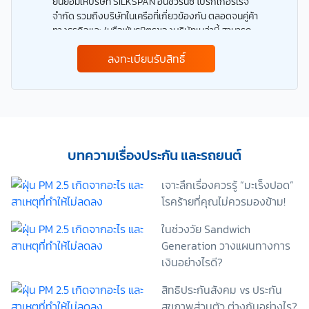
ยินยอมให้บริษัท SILKSPAN อินชัวรันซ์ โบรกเกอร์เรจ
จำกัด รวมถึงบริษัทในเครือที่เกี่ยวข้องกัน ตลอดจนคู่ค้า
ทางธุรกิจและ/หรือพันธมิตรของบริษัทเหล่านี้ สามารถ
เก็บ ใช้ และ/หรือ เปิดเผยข้อมูลส่วนบุคคลและข้อมูลส่วน
ลงทะเบียนรับสิทธิ์
บุคคลที่มีความอ่อนไหวของข้าพเจ้า เพื่อวัตถุประสงค์ใน
การดำเนินการติดต่อและนำเสนอข้อมูลสำหรับการขาย
ผลิตภัณฑ์ การจัดทำรายการส่งเสริมการขายและการ
ตลาด แจ้งสิทธิประโยชน์หรือข่าวสารต่างๆ แจ้งข้อมูล
เกี่ยวกับผลิตภัณฑ์ หรือกรมธรรม์ประกันภัย การใช้ข้อมูล
เพื่อพัฒนาผลิตภัณฑ์หรือบริการต่างๆ หรือเพื่อกิจกรรม
อื่นๆ ท่านสามารถอ่านรายละเอียดนโยบายคุ้มครองข้อมูล
บทความเรื่องประกัน และรถยนต์
ส่วนบุคคลและสิทธิของเจ้าของข้อมูลส่วนบุคคลได้ที่
เว็บไซต์ คำประกาศเกี่ยวกับความเป็นส่วนตัว ก่อนให้
เจาะลึกเรื่องควรรู้ “มะเร็งปอด”
ความยินยอม ทั้งนี้ ก่อนการแสดงเจตนา ข้าพเจ้าได้อ่าน
โรคร้ายที่คุณไม่ควรมองข้าม!
รายละเอียดจากเอกสารชี้แจงข้อมูล หรือได้รับคำอธิบาย
จากหน่วยงานถึงวัตถุประสงค์ในการเก็บรวบรวม ใช้หรือ
ในช่วงวัย Sandwich
เปิดเผยข้อมูลส่วนบุคคล (“ประมวลผลข้อมูลส่วนบุคคล”)
Generation วางแผนทางการ
และมีความเข้าใจดีแล้ว ข้าพเจ้าให้ความยินยอมหรือปฏิเสธ
เงินอย่างไรดี?
ไม่ให้ความยินยอมในเอกสารนี้ด้วยความสมัครใจ
ปราศจากการบังคับหรือชักจูง และข้าพเจ้าทราบว่า
สิทธิประกันสังคม vs ประกัน
ข้าพเจ้าสามารถถอนความยินยอมนี้เสียเมื่อใดก็ได้ เว้นแต่
สุขภาพส่วนตัว ต่างกันอย่างไร?
ในกรณีมีข้อจำกัดสิทธิตามกฎหมายหรือยังมีสัญญา