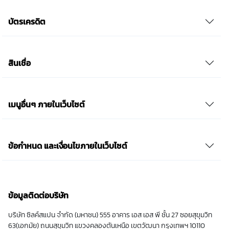
บัตรเครดิต
สินเชื่อ
เมนูอื่นๆ ภายในเว็บไซต์
ข้อกำหนด และเงื่อนไขภายในเว็บไซต์
ข้อมูลติดต่อบริษัท
บริษัท ซิลค์สแปน จำกัด (มหาชน) 555 อาคาร เอส เอส พี ชั้น 27 ซอยสุขุมวิท
63(เอกมัย) ถนนสุขุมวิท แขวงคลองตันเหนือ เขตวัฒนา กรุงเทพฯ 10110