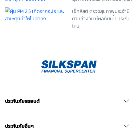
ระหว่างข้าพเจ้ากับสถาบันที่ให้ประโยชน์แก่ข้าพเจ้าอยู่
เช็กลิสต์ ตรวจสุขภาพประจำปี
กรณีที่ข้าพเจ้าประสงค์จะไม่ให้ความยินยอม ข้าพเจ้าเข้าใจ
และยอมรับว่า การไม่ให้ความยินยอมจะมีผลทำให้ข้าพเจ้า
ตามช่วงวัย มีผลกับเบี้ยประกัน
(เช่น ข้าพเจ้าอาจได้รับความสะดวกในการใช้บริการน้อย
ไหม
ลง หรือข้าพเจ้าไม่สามารถเข้าถึงฟังก์ชันการใช้งานบาง
อย่างได้ เป็นต้น) และข้าพเจ้าทราบว่าการถอนความ
ยินยอมดังกล่าว ไม่มีผลกระทบต่อการประมวลผลข้อมูล
ส่วนบุคคลที่ได้ดำเนินการเสร็จสิ้นไปแล้วก่อนการถอน
ความยินยอม โดยข้าพเจ้าให้ถือเอาการกดเลือก “ให้ความ
ยินยอม” ในช่องสนทนา เป็นการแสดงเจตนายินยอมของ
ข้าพเจ้าแทนการลงลายมือชื่อเป็นหลักฐาน รวบรวมเบี้ย
ประกันเท่านั้น เช็คราคา
ประกันภัยรถยนต์
ประกันภัยอื่นๆ