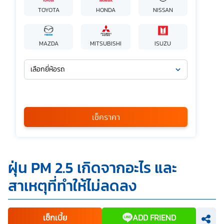
TOYOTA
HONDA
NISSAN
MAZDA
MITSUBISHI
ISUZU
เลือกยี่ห้อรถ
เลือกรุ่นรถ
กรุณาเลือก
เช็คราคา
*
ข้าพเจ้ารับทราบนโยบายคุ้มครองข้อมูลส่วนบุคคล และยินยอมให้
ฝุ่น PM 2.5 เกิดจากอะไร และ
บริษัท SILKSPAN อินชัวรันซ์ โบรกเกอร์เรจ จำกัด รวมถึงบริษัท
ในเครือที่เกี่ยวข้องกัน ตลอดจนคู่ค้าทางธุรกิจและ/หรือ
สาเหตุที่ทำให้ไม่ลดลง
พันธมิตรของบริษัทเหล่านี้ สามารถเก็บ ใช้ และ/หรือ เปิดเผย
ข้อมูลส่วนบุคคลและข้อมูลส่วนบุคคลที่มีความอ่อนไหวของ
ข้าพเจ้า เพื่อวัตถุประสงค์ในการดำเนินการติดต่อและนำเสนอ
ข้อมูลสำหรับการขายผลิตภัณฑ์ การจัดทำรายการส่งเสริมการ
ขายและการตลาด แจ้งสิทธิประโยชน์หรือข่าวสารต่างๆ แจ้ง
เช็กเบี้ย
ADD FRIEND
ข้อมูลเกี่ยวกับผลิตภัณฑ์ หรือกรมธรรม์ประกันภัย การใช้ข้อมูล