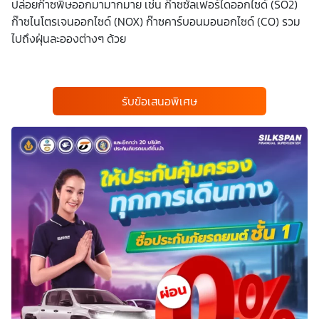
ปล่อยก๊าซพิษออกมามากมาย เช่น ก๊าซซัลเฟอร์ไดออกไซด์ (SO2)
ก๊าซไนโตรเจนออกไซด์ (NOX) ก๊าซคาร์บอนมอนอกไซด์ (CO) รวม
ไปถึงฝุ่นละอองต่างๆ ด้วย
รับข้อเสนอพิเศษ