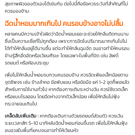
สุขภาพผิวของตัวเองได้เช่นกัน ต่อไปนี้คือข้อควรระวังที่สำคัญที่ไม่
ควรมองข้าม:
ฉีดน้ำหอม
มากเกินไป คนรอบข้างอาจไม่ปลื้ม
หลายคนมีความเข้าใจผิดว่าฉีดน้ำหอมเยอะจะช่วยให้กลิ่นติดทนนาน
ซึ่งเป็นความเชื่อที่ไม่ถูกต้อง เพราะการฉีดในปริมาณมากเกินไปไม่
ได้ทำให้กลิ่นอยู่ได้นานขึ้น แต่จะทำให้กลิ่นฉุนจัด จนอาจทำให้คนรอบ
ข้างรู้สึกอึดอัดหรือเวียนศีรษะ โดยเฉพาะในพื้นที่ปิด เช่น ลิฟต์
รถยนต์ หรือห้องประชุม
เพื่อไม่ให้กลิ่นน้ำหอมรบกวนคนรอบข้าง ควรฉีดเพียงเล็กน้อยตาม
จุดชีพจร เช่น ข้างลำคอ ข้อพับแขน หรือข้อมือ แค่ 1-2 จุดก็พอแล้ว
สำหรับการใช้งานทั่วไป หากต้องการเติมระหว่างวัน ควรใช้ขวดเล็ก
หรือแบบโรลออน โดยฉีดห่างจากตัวเล็กน้อย เพื่อให้กลิ่นไม่ฟุ้ง
กระจายจนเกินไป
เคล็ดลับเพิ่มเติม :
หากต้องเดินทางด้วยรถยนต์ส่วนตัว ควรเว้น
ระยะเวลาสัก 5-10 นาทีหลังฉีดน้ำหอมก่อนขึ้นรถ เพื่อไม่ให้กลิ่นฟุ้ง
อบอวลในพื้นที่แคบจนอาจทำให้เวียนหัว