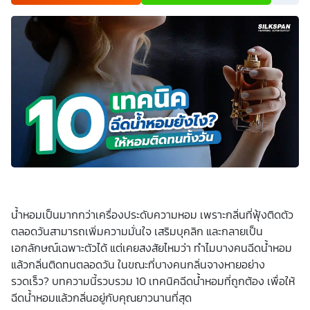
เพื่อพัฒนาผลิตภัณฑ์หรือบริการต่างๆ หรือเพื่อกิจกรรมอื่นๆ
ท่านสามารถอ่านรายละเอียดนโยบายคุ้มครองข้อมูลส่วนบุคคล
และสิทธิของเจ้าของข้อมูลส่วนบุคคลได้ที่เว็บไซต์
คำประกาศ
เกี่ยวกับความเป็นส่วนตัว
ก่อนให้ความยินยอม ทั้งนี้ ก่อนการ
แสดงเจตนา ข้าพเจ้าได้อ่านรายละเอียดจากเอกสารชี้แจงข้อมูล
หรือได้รับคำอธิบายจากหน่วยงานถึงวัตถุประสงค์ในการเก็บ
รวบรวม ใช้หรือเปิดเผยข้อมูลส่วนบุคคล (“ประมวลผลข้อมูล
ส่วนบุคคล”) และมีความเข้าใจดีแล้ว ข้าพเจ้าให้ความยินยอมหรือ
ปฏิเสธไม่ให้ความยินยอมในเอกสารนี้ด้วยความสมัครใจ
ปราศจากการบังคับหรือชักจูง และข้าพเจ้าทราบว่าข้าพเจ้า
สามารถถอนความยินยอมนี้เสียเมื่อใดก็ได้ เว้นแต่ในกรณีมีข้อ
จำกัดสิทธิตามกฎหมายหรือยังมีสัญญาระหว่างข้าพเจ้ากับ
สถาบันที่ให้ประโยชน์แก่ข้าพเจ้าอยู่ กรณีที่ข้าพเจ้าประสงค์จะไม่
ให้ความยินยอม ข้าพเจ้าเข้าใจและยอมรับว่า การไม่ให้ความ
ยินยอมจะมีผลทำให้ข้าพเจ้า (เช่น ข้าพเจ้าอาจได้รับความสะดวก
ในการใช้บริการน้อยลง หรือข้าพเจ้าไม่สามารถเข้าถึงฟังก์ชัน
การใช้งานบางอย่างได้ เป็นต้น) และข้าพเจ้าทราบว่าการถอน
ความยินยอมดังกล่าว ไม่มีผลกระทบต่อการประมวลผลข้อมูล
ส่วนบุคคลที่ได้ดำเนินการเสร็จสิ้นไปแล้วก่อนการถอนความ
น้ำหอมเป็นมากกว่าเครื่องประดับความหอม เพราะกลิ่นที่ฟุ้งติดตัว
ยินยอม โดยข้าพเจ้าให้ถือเอาการกดเลือก “ให้ความยินยอม” ใน
ตลอดวันสามารถเพิ่มความมั่นใจ เสริมบุคลิก และกลายเป็น
ช่องสนทนา เป็นการแสดงเจตนายินยอมของข้าพเจ้าแทนการ
ลงลายมือชื่อเป็นหลักฐาน
เอกลักษณ์เฉพาะตัวได้ แต่เคยสงสัยไหมว่า ทำไมบางคนฉีดน้ำหอม
แล้วกลิ่นติดทนตลอดวัน ในขณะที่บางคนกลิ่นจางหายอย่าง
รวดเร็ว? บทความนี้รวบรวม 10 เทคนิคฉีดน้ำหอมที่ถูกต้อง เพื่อให้
ฉีดน้ำหอมแล้วกลิ่นอยู่กับคุณยาวนานที่สุด