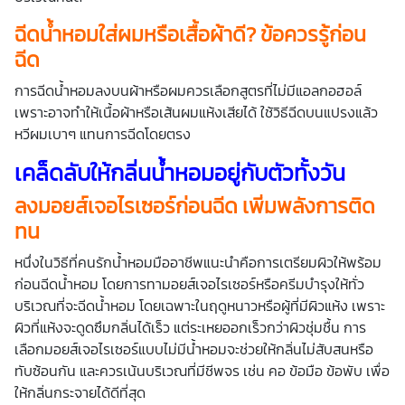
ฉีดน้ำหอม
ใส่ผมหรือเสื้อผ้าดี? ข้อควรรู้ก่อน
ฉีด
การฉีดน้ำหอมลงบนผ้าหรือผมควรเลือกสูตรที่ไม่มีแอลกอฮอล์
เพราะอาจทำให้เนื้อผ้าหรือเส้นผมแห้งเสียได้ ใช้วิธีฉีดบนแปรงแล้ว
หวีผมเบาๆ แทนการฉีดโดยตรง
เคล็ดลับให้กลิ่นน้ำหอมอยู่กับตัวทั้งวัน
ลงมอยส์เจอไรเซอร์ก่อนฉีด เพิ่มพลังการติด
ทน
หนึ่งในวิธีที่คนรักน้ำหอมมืออาชีพแนะนำคือการเตรียมผิวให้พร้อม
ก่อนฉีดน้ำหอม โดยการทามอยส์เจอไรเซอร์หรือครีมบำรุงให้ทั่ว
บริเวณที่จะฉีดน้ำหอม โดยเฉพาะในฤดูหนาวหรือผู้ที่มีผิวแห้ง เพราะ
ผิวที่แห้งจะดูดซึมกลิ่นได้เร็ว แต่ระเหยออกเร็วกว่าผิวชุ่มชื้น การ
เลือกมอยส์เจอไรเซอร์แบบไม่มีน้ำหอมจะช่วยให้กลิ่นไม่สับสนหรือ
ทับซ้อนกัน และควรเน้นบริเวณที่มีชีพจร เช่น คอ ข้อมือ ข้อพับ เพื่อ
ให้กลิ่นกระจายได้ดีที่สุด