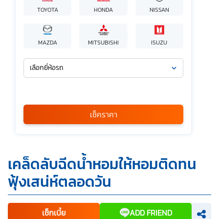
TOYOTA
HONDA
NISSAN
MAZDA
MITSUBISHI
ISUZU
เลือกยี่ห้อรถ
เลือกรุ่นรถ
กรุณาเลือก
เช็คราคา
*
ข้าพเจ้ารับทราบนโยบายคุ้มครองข้อมูลส่วนบุคคล และยินยอมให้
เคล็ดลับฉีดน้ำหอมให้หอมติดทน
บริษัท SILKSPAN อินชัวรันซ์ โบรกเกอร์เรจ จำกัด รวมถึงบริษัท
ในเครือที่เกี่ยวข้องกัน ตลอดจนคู่ค้าทางธุรกิจและ/หรือ
ฟุ้งเสน่ห์ตลอดวัน
พันธมิตรของบริษัทเหล่านี้ สามารถเก็บ ใช้ และ/หรือ เปิดเผย
ข้อมูลส่วนบุคคลและข้อมูลส่วนบุคคลที่มีความอ่อนไหวของ
ข้าพเจ้า เพื่อวัตถุประสงค์ในการดำเนินการติดต่อและนำเสนอ
ข้อมูลสำหรับการขายผลิตภัณฑ์ การจัดทำรายการส่งเสริมการ
ขายและการตลาด แจ้งสิทธิประโยชน์หรือข่าวสารต่างๆ แจ้ง
เช็กเบี้ย
ADD FRIEND
ข้อมูลเกี่ยวกับผลิตภัณฑ์ หรือกรมธรรม์ประกันภัย การใช้ข้อมูล