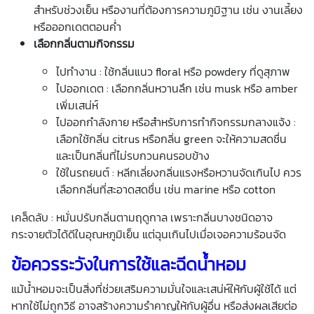
สำหรับช่วงเย็น หรืองานที่ต้องการความภูมิฐาน เช่น งานเลี้ยง
หรือออกเดตตอนค่ำ
เลือกกลิ่นตามกิจกรรม
ไปทำงาน : ใช้กลิ่นแนว floral หรือ powdery ที่ดูสุภาพ
ไปออกเดต : เลือกกลิ่นหวานลึก เช่น musk หรือ amber
เพิ่มเสน่ห์
ไปออกกำลังกาย หรือสำหรับการทำกิจกรรมกลางแจ้ง :
เลือกใช้กลิ่น citrus หรือกลิ่น green จะให้ความสดชื่น
และเป็นกลิ่นที่ไม่รบกวนคนรอบข้าง
ใช้ในรถยนต์ : หลีกเลี่ยงกลิ่นแรงหรือหวานจัดเกินไป ควร
เลือกกลิ่นที่สะอาดสดชื่น เช่น marine หรือ cotton
เคล็ดลับ : หมั่นปรับกลิ่นตามฤดูกาล เพราะกลิ่นบางชนิดอาจ
กระจายตัวได้ดีในอุณหภูมิเย็น แต่ฉุนเกินไปเมื่อเจอความร้อนจัด
ข้อควรระวังในการใช้และฉีดน้ำหอม
แม้น้ำหอมจะเป็นสิ่งที่ช่วยเสริมความมั่นใจและเสน่ห์ให้กับผู้ใช้ได้ แต่
หากใช้ไม่ถูกวิธี อาจสร้างความรำคาญให้กับผู้อื่น หรือส่งผลเสียต่อ