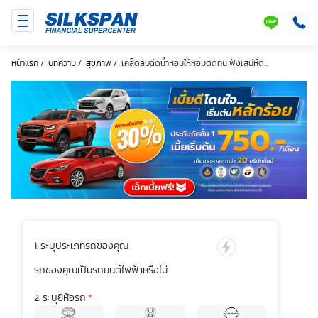
SILKSPAN
LINE
หน้าแรก
/
บทความ
/
สุขภาพ
/
เคล็ดลับฉีดน้ำหอมให้หอมติดทน ฟุ้งเสน่ห์ต...
ระบุประเภทรถของคุณ
รถของคุณเป็นรถยนต์ไฟฟ้าหรือไม่
ระบุยี่ห้อรถ
*