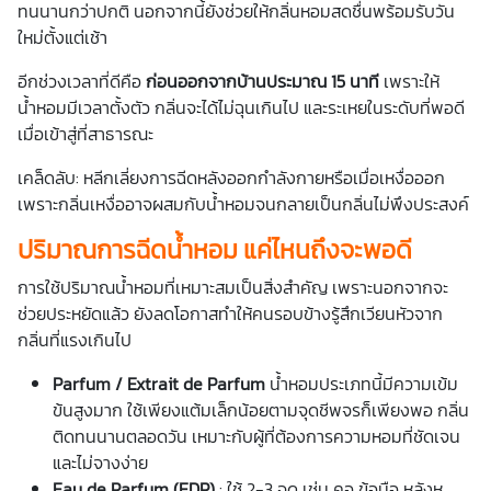
ทนนานกว่าปกติ นอกจากนี้ยังช่วยให้กลิ่นหอมสดชื่นพร้อมรับวัน
ใหม่ตั้งแต่เช้า
อีกช่วงเวลาที่ดีคือ
ก่อนออกจากบ้านประมาณ 15 นาที
เพราะให้
น้ำหอมมีเวลาตั้งตัว กลิ่นจะได้ไม่ฉุนเกินไป และระเหยในระดับที่พอดี
เมื่อเข้าสู่ที่สาธารณะ
เคล็ดลับ: หลีกเลี่ยงการฉีดหลังออกกำลังกายหรือเมื่อเหงื่อออก
เพราะกลิ่นเหงื่ออาจผสมกับน้ำหอมจนกลายเป็นกลิ่นไม่พึงประสงค์
ปริมาณการฉีดน้ำหอม แค่ไหนถึงจะพอดี
การใช้ปริมาณน้ำหอมที่เหมาะสมเป็นสิ่งสำคัญ เพราะนอกจากจะ
ช่วยประหยัดแล้ว ยังลดโอกาสทำให้คนรอบข้างรู้สึกเวียนหัวจาก
กลิ่นที่แรงเกินไป
Parfum / Extrait de Parfum
น้ำหอมประเภทนี้มีความเข้ม
ข้นสูงมาก ใช้เพียงแต้มเล็กน้อยตามจุดชีพจรก็เพียงพอ กลิ่น
ติดทนนานตลอดวัน เหมาะกับผู้ที่ต้องการความหอมที่ชัดเจน
และไม่จางง่าย
Eau de Parfum (EDP)
: ใช้ 2-3 จุด เช่น คอ ข้อมือ หลังหู