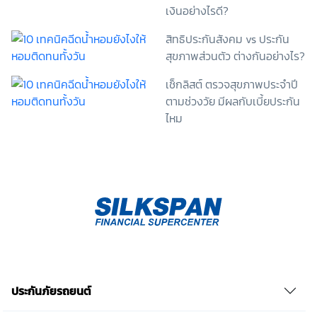
เงินอย่างไรดี?
ไม่ให้ความยินยอมในเอกสารนี้ด้วยความสมัครใจ
ปราศจากการบังคับหรือชักจูง และข้าพเจ้าทราบว่า
สิทธิประกันสังคม vs ประกัน
ข้าพเจ้าสามารถถอนความยินยอมนี้เสียเมื่อใดก็ได้ เว้นแต่
สุขภาพส่วนตัว ต่างกันอย่างไร?
ในกรณีมีข้อจำกัดสิทธิตามกฎหมายหรือยังมีสัญญา
ระหว่างข้าพเจ้ากับสถาบันที่ให้ประโยชน์แก่ข้าพเจ้าอยู่
เช็กลิสต์ ตรวจสุขภาพประจำปี
กรณีที่ข้าพเจ้าประสงค์จะไม่ให้ความยินยอม ข้าพเจ้าเข้าใจ
และยอมรับว่า การไม่ให้ความยินยอมจะมีผลทำให้ข้าพเจ้า
ตามช่วงวัย มีผลกับเบี้ยประกัน
(เช่น ข้าพเจ้าอาจได้รับความสะดวกในการใช้บริการน้อย
ไหม
ลง หรือข้าพเจ้าไม่สามารถเข้าถึงฟังก์ชันการใช้งานบาง
อย่างได้ เป็นต้น) และข้าพเจ้าทราบว่าการถอนความ
ยินยอมดังกล่าว ไม่มีผลกระทบต่อการประมวลผลข้อมูล
ส่วนบุคคลที่ได้ดำเนินการเสร็จสิ้นไปแล้วก่อนการถอน
ความยินยอม โดยข้าพเจ้าให้ถือเอาการกดเลือก “ให้ความ
ยินยอม” ในช่องสนทนา เป็นการแสดงเจตนายินยอมของ
ข้าพเจ้าแทนการลงลายมือชื่อเป็นหลักฐาน รวบรวมเบี้ย
ประกันเท่านั้น เช็คราคา
ประกันภัยรถยนต์