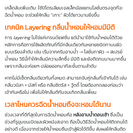
เคล็ดลับเพิ่มเติม: ใช้ปิโตรเลียมเจลเล็กน้อยแทนโลชั่นตรงจุดที่จะ
ฉีดน้ำหอม จะช่วยให้กลิ่น “เกาะ” ผิวได้ยาวนานยิ่งขึ้น
เทคนิค Layering กลิ่นน้ำหอมให้หอมมีมิติ
การ
layering
ไม่ใช่แค่เทรนด์แฟชั่น แต่นำมาใช้กับน้ำหอมได้ด้วย
หลักการคือการใช้ผลิตภัณฑ์ที่มีกลิ่นเดียวกันหลายชนิดทาบนผิว
แบบเรียงลำดับ เช่น เริ่มจากครีมอาบน้ำ → โลชั่นทาผิว → สเปรย์
น้ำหอม วิธีนี้ทำให้กลิ่นมีความลึกซึ้ง มีมิติ และยังติดทนนานมากขึ้น
เพราะกลิ่นจะค่อยๆ ปล่อยออกมาทีละชั้นตามลำดับ
หากไม่มีเซ็ตกลิ่นเดียวกันทั้งหมด สามารถจับคู่กลิ่นที่เข้ากันได้ เช่น
กลิ่นวนิลา + มัสก์ หรือ กลิ่นซิตรัส + วู้ดดี้ โดยต้องทดลองก่อนว่า
เข้ากันหรือไม่ เพื่อไม่ให้กลิ่นตีกันจนเกิดกลิ่นเพี้ยน
เวลาไหนควรฉีดน้ำหอมถึงจะหอมได้นาน
ช่วงเวลาที่ดีที่สุดในการฉีดน้ำหอมคือ
หลังอาบน้ำตอนเช้า
ซึ่งเป็น
ช่วงที่รูขุมขนเปิดและผิวหนังสะอาด ถือเป็นวิธีฉีดน้ำหอมให้ติดทนได้
อย่างดี เนื่องจากช่วยให้น้ำหอมซึมเข้าสู่ผิวได้ดีขึ้น ส่งผลให้กลิ่นติด