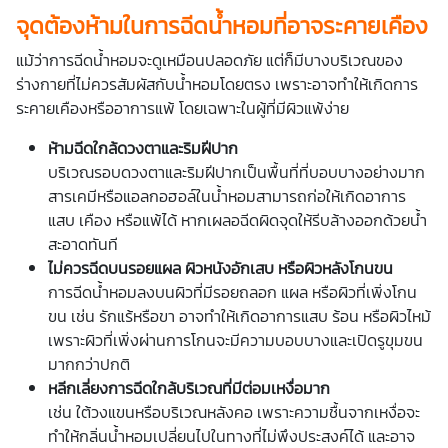
จุดต้องห้ามในการฉีดน้ำหอมที่อาจระคายเคือง
แม้ว่าการฉีดน้ำหอมจะดูเหมือนปลอดภัย แต่ก็มีบางบริเวณของ
ร่างกายที่ไม่ควรสัมผัสกับน้ำหอมโดยตรง เพราะอาจทำให้เกิดการ
ระคายเคืองหรืออาการแพ้ โดยเฉพาะในผู้ที่มีผิวแพ้ง่าย
ห้ามฉีดใกล้ดวงตาและริมฝีปาก
บริเวณรอบดวงตาและริมฝีปากเป็นพื้นที่ที่บอบบางอย่างมาก
สารเคมีหรือแอลกอฮอล์ในน้ำหอมสามารถก่อให้เกิดอาการ
แสบ เคือง หรือแพ้ได้ หากเผลอฉีดผิดจุดให้รีบล้างออกด้วยน้ำ
สะอาดทันที
ไม่ควรฉีดบนรอยแผล ผิวหนังอักเสบ หรือผิวหลังโกนขน
การฉีดน้ำหอมลงบนผิวที่มีรอยถลอก แผล หรือผิวที่เพิ่งโกน
ขน เช่น รักแร้หรือขา อาจทำให้เกิดอาการแสบ ร้อน หรือผิวไหม้
เพราะผิวที่เพิ่งผ่านการโกนจะมีความบอบบางและเปิดรูขุมขน
มากกว่าปกติ
หลีกเลี่ยงการฉีดใกล้บริเวณที่มีต่อมเหงื่อมาก
เช่น ใต้วงแขนหรือบริเวณหลังคอ เพราะความชื้นจากเหงื่อจะ
ทำให้กลิ่นน้ำหอมเปลี่ยนไปในทางที่ไม่พึงประสงค์ได้ และอาจ