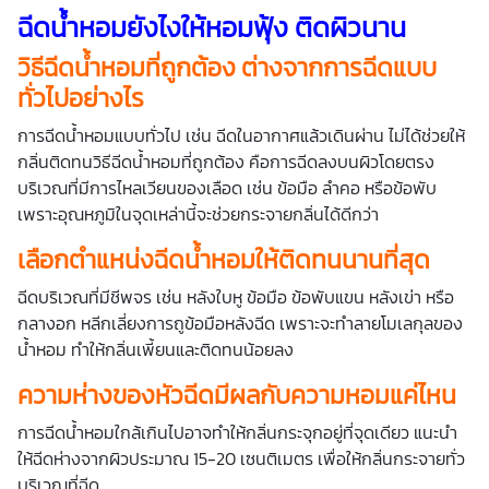
ฉีดน้ำหอม
ยังไงให้หอมฟุ้ง ติดผิวนาน
วิธีฉีดน้ำหอมที่ถูกต้อง
ต่างจากการฉีดแบบ
ทั่วไปอย่างไร
การฉีดน้ำหอมแบบทั่วไป เช่น ฉีดในอากาศแล้วเดินผ่าน ไม่ได้ช่วยให้
กลิ่นติดทนวิธีฉีดน้ำหอมที่ถูกต้อง คือการฉีดลงบนผิวโดยตรง
บริเวณที่มีการไหลเวียนของเลือด เช่น ข้อมือ ลำคอ หรือข้อพับ
เพราะอุณหภูมิในจุดเหล่านี้จะช่วยกระจายกลิ่นได้ดีกว่า
เลือกตำแหน่งฉีดน้ำหอมให้ติดทนนานที่สุด
ฉีดบริเวณที่มีชีพจร เช่น หลังใบหู ข้อมือ ข้อพับแขน หลังเข่า หรือ
กลางอก หลีกเลี่ยงการถูข้อมือหลังฉีด เพราะจะทำลายโมเลกุลของ
น้ำหอม ทำให้กลิ่นเพี้ยนและติดทนน้อยลง
ความห่างของหัวฉีดมีผลกับความหอมแค่ไหน
การฉีดน้ำหอมใกล้เกินไปอาจทำให้กลิ่นกระจุกอยู่ที่จุดเดียว แนะนำ
ให้ฉีดห่างจากผิวประมาณ 15-20 เซนติเมตร เพื่อให้กลิ่นกระจายทั่ว
บริเวณที่ฉีด