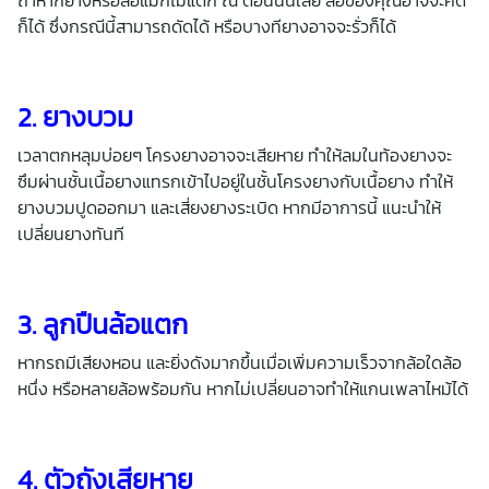
ถ้าหากยางหรือล้อแม็กไม่แตก ณ ตอนนั้นเลย ล้อของคุณอาจจะคด
ก็ได้ ซึ่งกรณีนี้สามารถดัดได้ หรือบางทียางอาจจะรั่วก็ได้
2. ยางบวม
เวลาตกหลุมบ่อยๆ โครงยางอาจจะเสียหาย ทำให้ลมในท้องยางจะ
ซึมผ่านชั้นเนื้อยางแทรกเข้าไปอยู่ในชั้นโครงยางกับเนื้อยาง ทำให้
ยางบวมปูดออกมา และเสี่ยงยางระเบิด หากมีอาการนี้ แนะนำให้
เปลี่ยนยางทันที
3. ลูกปืนล้อแตก
หากรถมีเสียงหอน และยิ่งดังมากขึ้นเมื่อเพิ่มความเร็วจากล้อใดล้อ
หนึ่ง หรือหลายล้อพร้อมกัน หากไม่เปลี่ยนอาจทำให้แกนเพลาไหม้ได้
4. ตัวถังเสียหาย