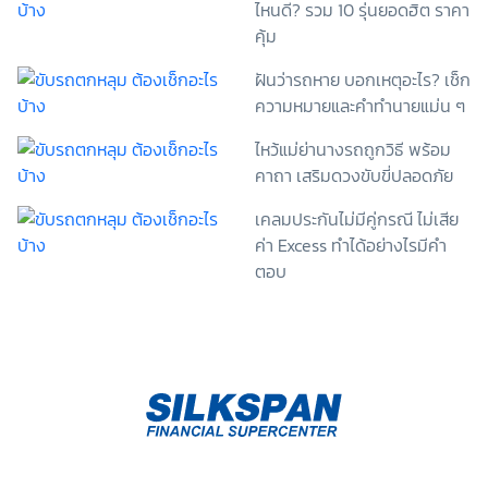
ไหนดี? รวม 10 รุ่นยอดฮิต ราคา
รายละเอียดจากเอกสารชี้แจงข้อมูล หรือได้รับคำอธิบาย
คุ้ม
จากหน่วยงานถึงวัตถุประสงค์ในการเก็บรวบรวม ใช้หรือ
เปิดเผยข้อมูลส่วนบุคคล (“ประมวลผลข้อมูลส่วนบุคคล”)
ฝันว่ารถหาย บอกเหตุอะไร? เช็ก
และมีความเข้าใจดีแล้ว ข้าพเจ้าให้ความยินยอมหรือปฏิเสธ
ความหมายและคำทำนายแม่น ๆ
ไม่ให้ความยินยอมในเอกสารนี้ด้วยความสมัครใจ
ปราศจากการบังคับหรือชักจูง และข้าพเจ้าทราบว่า
ไหว้แม่ย่านางรถถูกวิธี พร้อม
ข้าพเจ้าสามารถถอนความยินยอมนี้เสียเมื่อใดก็ได้ เว้นแต่
คาถา เสริมดวงขับขี่ปลอดภัย
ในกรณีมีข้อจำกัดสิทธิตามกฎหมายหรือยังมีสัญญา
ระหว่างข้าพเจ้ากับสถาบันที่ให้ประโยชน์แก่ข้าพเจ้าอยู่
เคลมประกันไม่มีคู่กรณี ไม่เสีย
กรณีที่ข้าพเจ้าประสงค์จะไม่ให้ความยินยอม ข้าพเจ้าเข้าใจ
และยอมรับว่า การไม่ให้ความยินยอมจะมีผลทำให้ข้าพเจ้า
ค่า Excess ทำได้อย่างไรมีคำ
(เช่น ข้าพเจ้าอาจได้รับความสะดวกในการใช้บริการน้อย
ตอบ
ลง หรือข้าพเจ้าไม่สามารถเข้าถึงฟังก์ชันการใช้งานบาง
อย่างได้ เป็นต้น) และข้าพเจ้าทราบว่าการถอนความ
ยินยอมดังกล่าว ไม่มีผลกระทบต่อการประมวลผลข้อมูล
ส่วนบุคคลที่ได้ดำเนินการเสร็จสิ้นไปแล้วก่อนการถอน
ความยินยอม โดยข้าพเจ้าให้ถือเอาการกดเลือก “ให้ความ
ยินยอม” ในช่องสนทนา เป็นการแสดงเจตนายินยอมของ
ข้าพเจ้าแทนการลงลายมือชื่อเป็นหลักฐาน รวบรวมเบี้ย
ประกันเท่านั้น เช็คราคา