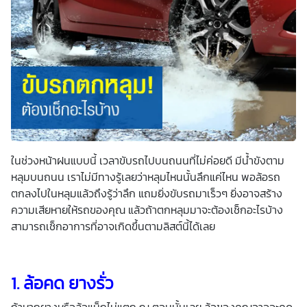
เพื่อพัฒนาผลิตภัณฑ์หรือบริการต่างๆ หรือเพื่อกิจกรรมอื่นๆ
ท่านสามารถอ่านรายละเอียดนโยบายคุ้มครองข้อมูลส่วนบุคคล
และสิทธิของเจ้าของข้อมูลส่วนบุคคลได้ที่เว็บไซต์
คำประกาศ
เกี่ยวกับความเป็นส่วนตัว
ก่อนให้ความยินยอม ทั้งนี้ ก่อนการ
แสดงเจตนา ข้าพเจ้าได้อ่านรายละเอียดจากเอกสารชี้แจงข้อมูล
หรือได้รับคำอธิบายจากหน่วยงานถึงวัตถุประสงค์ในการเก็บ
รวบรวม ใช้หรือเปิดเผยข้อมูลส่วนบุคคล (“ประมวลผลข้อมูล
ส่วนบุคคล”) และมีความเข้าใจดีแล้ว ข้าพเจ้าให้ความยินยอมหรือ
ปฏิเสธไม่ให้ความยินยอมในเอกสารนี้ด้วยความสมัครใจ
ปราศจากการบังคับหรือชักจูง และข้าพเจ้าทราบว่าข้าพเจ้า
สามารถถอนความยินยอมนี้เสียเมื่อใดก็ได้ เว้นแต่ในกรณีมีข้อ
จำกัดสิทธิตามกฎหมายหรือยังมีสัญญาระหว่างข้าพเจ้ากับ
สถาบันที่ให้ประโยชน์แก่ข้าพเจ้าอยู่ กรณีที่ข้าพเจ้าประสงค์จะไม่
ให้ความยินยอม ข้าพเจ้าเข้าใจและยอมรับว่า การไม่ให้ความ
ในช่วงหน้าฝนแบบนี้ เวลาขับรถไปบนถนนที่ไม่ค่อยดี มีน้ำขังตาม
ยินยอมจะมีผลทำให้ข้าพเจ้า (เช่น ข้าพเจ้าอาจได้รับความสะดวก
ในการใช้บริการน้อยลง หรือข้าพเจ้าไม่สามารถเข้าถึงฟังก์ชัน
หลุมบนถนน เราไม่มีทางรู้เลยว่าหลุมไหนนั้นลึกแค่ไหน พอล้อรถ
การใช้งานบางอย่างได้ เป็นต้น) และข้าพเจ้าทราบว่าการถอน
ตกลงไปในหลุมแล้วถึงรู้ว่าลึก แถมยิ่งขับรถมาเร็วๆ ยิ่งอาจสร้าง
ความยินยอมดังกล่าว ไม่มีผลกระทบต่อการประมวลผลข้อมูล
ส่วนบุคคลที่ได้ดำเนินการเสร็จสิ้นไปแล้วก่อนการถอนความ
ความเสียหายให้รถของคุณ แล้วถ้าตกหลุมมาจะต้องเช็กอะไรบ้าง
ยินยอม โดยข้าพเจ้าให้ถือเอาการกดเลือก “ให้ความยินยอม” ใน
สามารถเช็กอาการที่อาจเกิดขึ้นตามลิสต์นี้ได้เลย
ช่องสนทนา เป็นการแสดงเจตนายินยอมของข้าพเจ้าแทนการ
ลงลายมือชื่อเป็นหลักฐาน
1. ล้อคด ยางรั่ว