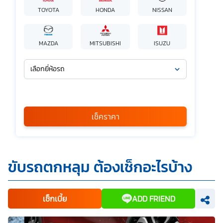
TOYOTA
HONDA
NISSAN
MAZDA
MITSUBISHI
ISUZU
เลือกยี่ห้อรถ
เลือกรุ่นรถ
กรุณาเลือก
เช็คราคา
*
ข้าพเจ้ารับทราบนโยบายคุ้มครองข้อมูลส่วนบุคคล และยินยอมให้
ขับรถตกหลุม ต้องเช็กอะไรบ้าง
บริษัท SILKSPAN อินชัวรันซ์ โบรกเกอร์เรจ จำกัด รวมถึงบริษัท
ในเครือที่เกี่ยวข้องกัน ตลอดจนคู่ค้าทางธุรกิจและ/หรือ
พันธมิตรของบริษัทเหล่านี้ สามารถเก็บ ใช้ และ/หรือ เปิดเผย
ข้อมูลส่วนบุคคลและข้อมูลส่วนบุคคลที่มีความอ่อนไหวของ
เช็กเบี้ย
ADD FRIEND
ข้าพเจ้า เพื่อวัตถุประสงค์ในการดำเนินการติดต่อและนำเสนอ
ข้อมูลสำหรับการขายผลิตภัณฑ์ การจัดทำรายการส่งเสริมการ
ขายและการตลาด แจ้งสิทธิประโยชน์หรือข่าวสารต่างๆ แจ้ง
ข้อมูลเกี่ยวกับผลิตภัณฑ์ หรือกรมธรรม์ประกันภัย การใช้ข้อมูล