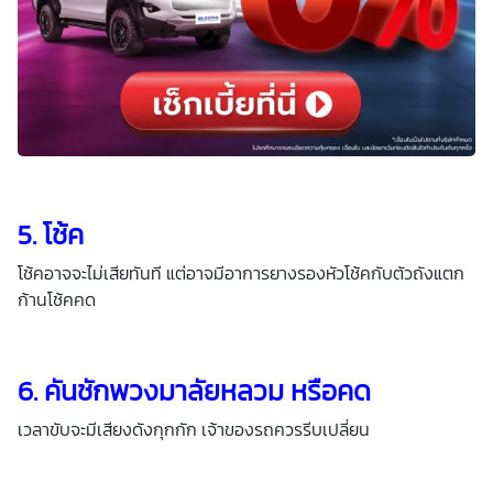
5. โช้ค
โช้คอาจจะไม่เสียทันที แต่อาจมีอาการยางรองหัวโช้คกับตัวถังแตก
ก้านโช้คคด
6. คันชักพวงมาลัยหลวม หรือคด
เวลาขับจะมีเสียงดังกุกกัก เจ้าของรถควรรีบเปลี่ยน