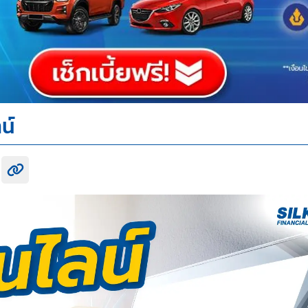
น์
k share
itter share