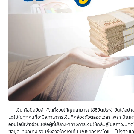
ยินยอมหรือปฏิเสธไม่ให้ความยินยอมในเอกสารนี้ด้วยความ
สมัครใจ ปราศจากการบังคับหรือชักจูง และข้าพเจ้าทราบว่า
ข้าพเจ้าสามารถถอนความยินยอมนี้เสียเมื่อใดก็ได้ เว้นแต่ใน
กรณีมีข้อจำกัดสิทธิตามกฎหมายหรือยังมีสัญญาระหว่าง
ข้าพเจ้ากับสถาบันที่ให้ประโยชน์แก่ข้าพเจ้าอยู่ กรณีที่ข้าพเจ้า
ประสงค์จะไม่ให้ความยินยอม ข้าพเจ้าเข้าใจและยอมรับว่า การ
ไม่ให้ความยินยอมจะมีผลทำให้ข้าพเจ้า (เช่น ข้าพเจ้าอาจได้รับ
ความสะดวกในการใช้บริการน้อยลง หรือข้าพเจ้าไม่สามารถเข้า
ถึงฟังก์ชันการใช้งานบางอย่างได้ เป็นต้น) และข้าพเจ้าทราบ
ว่าการถอนความยินยอมดังกล่าว ไม่มีผลกระทบต่อการประมวล
ผลข้อมูลส่วนบุคคลที่ได้ดำเนินการเสร็จสิ้นไปแล้วก่อนการถอน
ความยินยอม โดยข้าพเจ้าให้ถือเอาการกดเลือก “ให้ความ
ยินยอม” ในช่องสนทนา เป็นการแสดงเจตนายินยอมของ
ข้าพเจ้าแทนการลงลายมือชื่อเป็นหลักฐาน
เงิน คือปัจจัยสำคัญที่ช่วยให้คุณสามารถใช้ชีวิตประจำวันได้อย่างรา
แต่ไม่ใช่ทุกคนที่จะมีสภาพการเงินที่คล่องตัวตลอดเวลา เพราะปัญหา
ออนไลน์เพื่อช่วยเหลือผู้ที่มีปัญหาทางการเงินให้กลับสู่ในสภาวะปกติ
ข้อมูลบางอย่าง รวมถึงอาจโกงเงินในบัญชีของเราได้แบบไม่รู้ตัว แล้