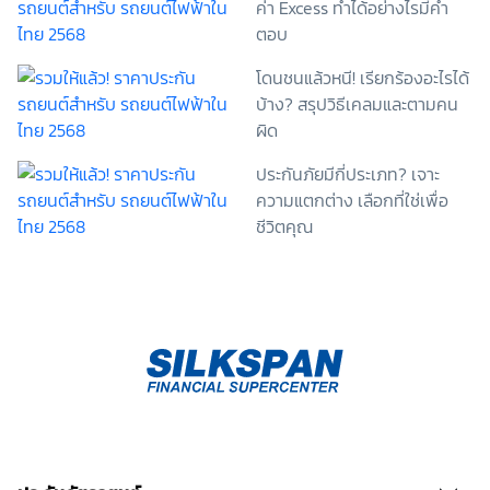
ค่า Excess ทำได้อย่างไรมีคำ
ไม่ให้ความยินยอมในเอกสารนี้ด้วยความสมัครใจ
ปราศจากการบังคับหรือชักจูง และข้าพเจ้าทราบว่า
ตอบ
ข้าพเจ้าสามารถถอนความยินยอมนี้เสียเมื่อใดก็ได้ เว้นแต่
โดนชนแล้วหนี! เรียกร้องอะไรได้
ในกรณีมีข้อจำกัดสิทธิตามกฎหมายหรือยังมีสัญญา
ระหว่างข้าพเจ้ากับสถาบันที่ให้ประโยชน์แก่ข้าพเจ้าอยู่
บ้าง? สรุปวิธีเคลมและตามคน
กรณีที่ข้าพเจ้าประสงค์จะไม่ให้ความยินยอม ข้าพเจ้าเข้าใจ
ผิด
และยอมรับว่า การไม่ให้ความยินยอมจะมีผลทำให้ข้าพเจ้า
(เช่น ข้าพเจ้าอาจได้รับความสะดวกในการใช้บริการน้อย
ประกันภัยมีกี่ประเภท? เจาะ
ลง หรือข้าพเจ้าไม่สามารถเข้าถึงฟังก์ชันการใช้งานบาง
ความแตกต่าง เลือกที่ใช่เพื่อ
อย่างได้ เป็นต้น) และข้าพเจ้าทราบว่าการถอนความ
ชีวิตคุณ
ยินยอมดังกล่าว ไม่มีผลกระทบต่อการประมวลผลข้อมูล
ส่วนบุคคลที่ได้ดำเนินการเสร็จสิ้นไปแล้วก่อนการถอน
ความยินยอม โดยข้าพเจ้าให้ถือเอาการกดเลือก “ให้ความ
ยินยอม” ในช่องสนทนา เป็นการแสดงเจตนายินยอมของ
ข้าพเจ้าแทนการลงลายมือชื่อเป็นหลักฐาน รวบรวมเบี้ย
ประกันเท่านั้น เช็คราคา