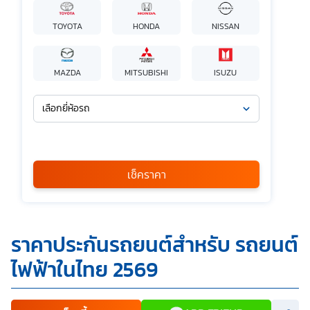
TOYOTA
HONDA
NISSAN
MAZDA
MITSUBISHI
ISUZU
เลือกยี่ห้อรถ
เลือกรุ่นรถ
กรุณาเลือก
เช็คราคา
*
ข้าพเจ้ารับทราบนโยบายคุ้มครองข้อมูลส่วนบุคคล และยินยอมให้
ราคาประกันรถยนต์สำหรับ รถยนต์
บริษัท SILKSPAN อินชัวรันซ์ โบรกเกอร์เรจ จำกัด รวมถึงบริษัท
ในเครือที่เกี่ยวข้องกัน ตลอดจนคู่ค้าทางธุรกิจและ/หรือ
ไฟฟ้าในไทย 2569
พันธมิตรของบริษัทเหล่านี้ สามารถเก็บ ใช้ และ/หรือ เปิดเผย
ข้อมูลส่วนบุคคลและข้อมูลส่วนบุคคลที่มีความอ่อนไหวของ
ข้าพเจ้า เพื่อวัตถุประสงค์ในการดำเนินการติดต่อและนำเสนอ
ข้อมูลสำหรับการขายผลิตภัณฑ์ การจัดทำรายการส่งเสริมการ
ขายและการตลาด แจ้งสิทธิประโยชน์หรือข่าวสารต่างๆ แจ้ง