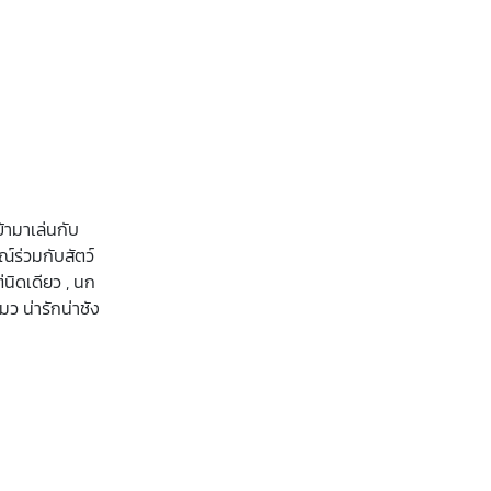
้ามาเล่นกับ
ณ์ร่วมกับสัตว์
่นิดเดียว , นก
ว น่ารักน่าชัง