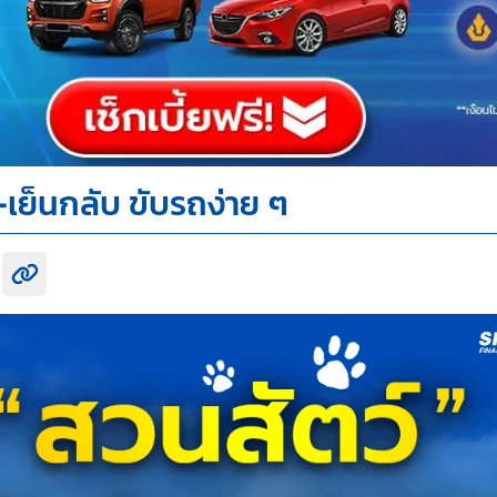
-เย็นกลับ ขับรถง่าย ๆ
k share
itter share