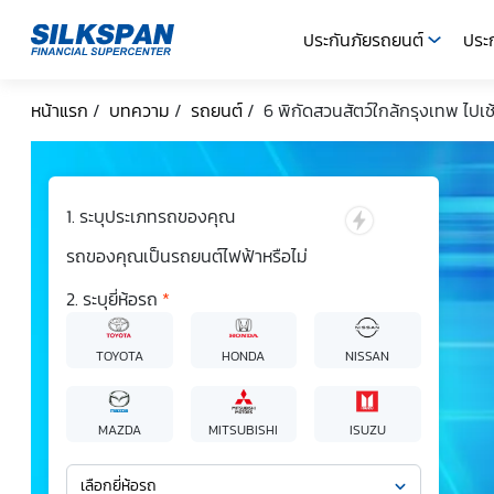
ประกันภัยรถยนต์
ประก
SILKSPAN
หน้าแรก
/
บทความ
/
รถยนต์
/
6 พิกัดสวนสัตว์ใกล้กรุงเทพ ไปเช้
ระบุประเภทรถของคุณ
รถของคุณเป็นรถยนต์ไฟฟ้าหรือไม่
ระบุยี่ห้อรถ
*
TOYOTA
HONDA
NISSAN
MAZDA
MITSUBISHI
ISUZU
เลือกยี่ห้อรถ