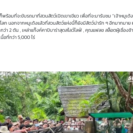
ร้อมที่จะขับรถมาที่สวนสัตว์เปิดเขาเขียว เพื่อที่จะมารับชม “เจ้าหมูเด้
โลก นอกจากหมูเด้งแล้วที่สวนสัตว์แห่งนี้ก็ยังมีสัตว์น่ารัก ๆ อีกมากมาย
ว่า 2 ตัน , เหล่าแก๊งค์คาปิบาร่าสุดสโลว์ไลฟ์ , คุณแฟลช สล็อตผู้เชื่องช
้อที่กว่า 5,000 ไร่