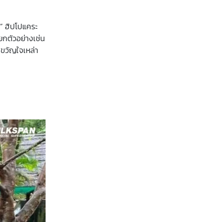
ง” ฮิปโปแคระ
 ยกตัวอย่างเช่น
้าขวัญใจเหล่า