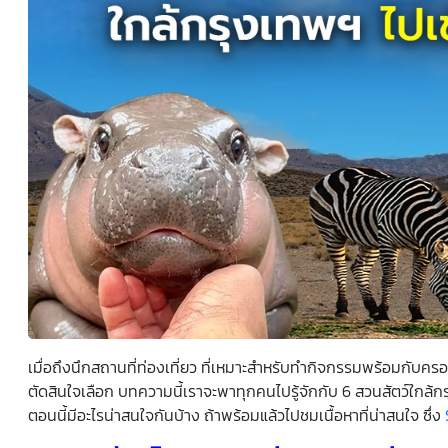
ยินยอมหรือปฏิเสธไม่ให้ความยินยอมในเอกสารนี้ด้วยความ
สมัครใจ ปราศจากการบังคับหรือชักจูง และข้าพเจ้าทราบว่า
ข้าพเจ้าสามารถถอนความยินยอมนี้เสียเมื่อใดก็ได้ เว้นแต่ใน
กรณีมีข้อจำกัดสิทธิตามกฎหมายหรือยังมีสัญญาระหว่าง
ข้าพเจ้ากับสถาบันที่ให้ประโยชน์แก่ข้าพเจ้าอยู่ กรณีที่ข้าพเจ้า
ประสงค์จะไม่ให้ความยินยอม ข้าพเจ้าเข้าใจและยอมรับว่า การ
ไม่ให้ความยินยอมจะมีผลทำให้ข้าพเจ้า (เช่น ข้าพเจ้าอาจได้รับ
ความสะดวกในการใช้บริการน้อยลง หรือข้าพเจ้าไม่สามารถเข้า
ถึงฟังก์ชันการใช้งานบางอย่างได้ เป็นต้น) และข้าพเจ้าทราบ
ว่าการถอนความยินยอมดังกล่าว ไม่มีผลกระทบต่อการประมวล
ผลข้อมูลส่วนบุคคลที่ได้ดำเนินการเสร็จสิ้นไปแล้วก่อนการถอน
ความยินยอม โดยข้าพเจ้าให้ถือเอาการกดเลือก “ให้ความ
ยินยอม” ในช่องสนทนา เป็นการแสดงเจตนายินยอมของ
ข้าพเจ้าแทนการลงลายมือชื่อเป็นหลักฐาน
เมื่อถึงนึกสถานที่ท่องเที่ยว ที่เหมาะสำหรับทำกิจกรรมพร้อมกับคร
ตัดสินใจเลือก บทความนี้เราจะพาทุกคนไปรู้จักกับ 6 สวนสัตว์ใกล้
ตอนนี้มีอะไรน่าสนใจกันบ้าง ถ้าพร้อมแล้วไปชมเนื้อหาที่น่าสนใจ ซึ่ง