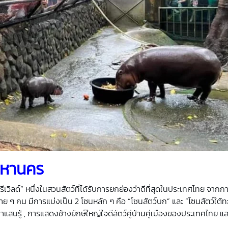
พมหานคร
วิลด์” หนึ่งในสวนสัตว์ที่ได้รับการยกย่องว่าดีที่สุดในประเทศไทย จากก
ย ๆ คน มีการแบ่งเป็น 2 โซนหลัก ๆ คือ “โซนสัตว์บก” และ “โซนสัตว์ใต้ทะเ
แสนรู้ , การแสดงช้างยักษ์ใหญ่ใจดีสัตว์คู่บ้านคู่เมืองของประเทศไทย แล