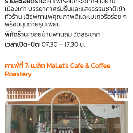
รายละเอียดร้าน:
คาเฟ่เรือนกระจกกลางย่าน
เมืองเก่า บรรยากาศร่มรื่นและแสงธรรมชาติเข้า
ทั่วร้าน เสิร์ฟกาแฟคุณภาพดีและเบเกอรี่อร่อย ๆ
พร้อมมุมถ่ายรูปเพียบ
พิกัดร้าน:
ซอยบ้านพานถม วัดสระเกศ
เวลาเปิด-ปิด:
07.30 – 17.30 น.
คาเฟ่
ที่ 7: เมล็ด
MaLet’s Cafe & Coffee
Roastery