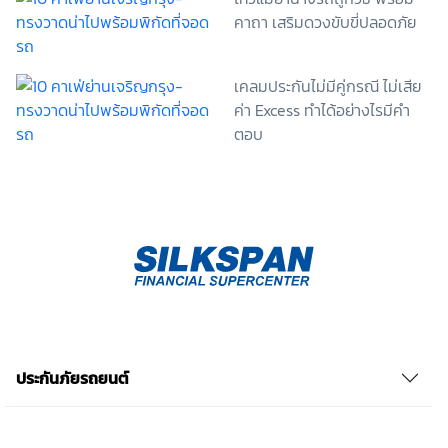
ระหว่างข้าพเจ้ากับสถาบันที่ให้ประโยชน์แก่ข้าพเจ้าอยู่
คาถา เสริมดวงขับขี่ปลอดภัย
กรณีที่ข้าพเจ้าประสงค์จะไม่ให้ความยินยอม ข้าพเจ้าเข้าใจ
และยอมรับว่า การไม่ให้ความยินยอมจะมีผลทำให้ข้าพเจ้า
(เช่น ข้าพเจ้าอาจได้รับความสะดวกในการใช้บริการน้อย
เคลมประกันไม่มีคู่กรณี ไม่เสีย
ลง หรือข้าพเจ้าไม่สามารถเข้าถึงฟังก์ชันการใช้งานบาง
ค่า Excess ทำได้อย่างไรมีคำ
อย่างได้ เป็นต้น) และข้าพเจ้าทราบว่าการถอนความ
ตอบ
ยินยอมดังกล่าว ไม่มีผลกระทบต่อการประมวลผลข้อมูล
ส่วนบุคคลที่ได้ดำเนินการเสร็จสิ้นไปแล้วก่อนการถอน
ความยินยอม โดยข้าพเจ้าให้ถือเอาการกดเลือก “ให้ความ
ยินยอม” ในช่องสนทนา เป็นการแสดงเจตนายินยอมของ
ข้าพเจ้าแทนการลงลายมือชื่อเป็นหลักฐาน รวบรวมเบี้ย
ประกันเท่านั้น เช็คราคา
ประกันภัยรถยนต์