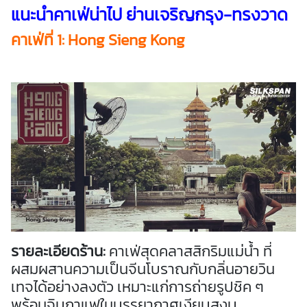
แนะนำคาเฟ่น่าไป ย่านเจริญกรุง-ทรงวาด
คาเฟ่
ที่ 1: Hong Sieng Kong
รายละเอียดร้าน:
คาเฟ่สุดคลาสสิกริมแม่น้ำ ที่
ผสมผสานความเป็นจีนโบราณกับกลิ่นอายวิน
เทจได้อย่างลงตัว เหมาะแก่การถ่ายรูปชิค ๆ
พร้อมจิบกาแฟในบรรยากาศเงียบสงบ