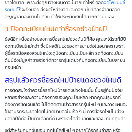
ยาวได้มาก เพราะยิ่งคุณวางเงินดาวน์มากเท่าไหร่ ยอด
จัดไฟแนนซ์
รถยนต์
ก็จะยิ่งน้อย ส่งผลให้ค่างวดและดอกเบี้ยที่ต้องจ่ายตลอด
สัญญาลดลงตามไปด้วย ทำให้ประหยัดเงินได้มากกว่านั่นเอง
3. ปีจดทะเบียนใหม่กว่าซื้อรถช่วงป้ายปี
ข้อดีอีกหนึ่งอย่างของการซื้อรถใหม่ช่วงต้นปีก็คือ คุณจะได้รถที่มีปี
จดทะเบียนใหม่กว่า ซึ่งมีผลดีในแง่ของการขายต่อในอนาคต เพราะ
ผู้ซื้อรถมือสองส่วนใหญ่จะดูปีจดทะเบียนเป็นหลัก รถที่จดทะเบียน
ต้นปีจึงมีมูลค่าขายต่อที่ดีกว่ารถรุ่นเดียวกันที่จดทะเบียนในปลายปี
ก่อนหน้า
สรุปแล้วควรซื้อรถใหม่ป้ายแดงช่วงไหนดี
การตัดสินใจว่าควรซื้อรถใหม่ป้ายแดงช่วงไหนนั้น ขึ้นอยู่กับปัจจัย
หลายอย่างและความต้องการของคุณเป็นหลัก หากคุณมีรุ่นรถที่
ต้องการชัดเจนแล้ว ไม่ได้ติดตามข่าวสารรถรุ่นใหม่ ๆ และวางแผนจะ
ใช้งานรถระยะยาวโดยไม่คิดขายต่อในเร็ว ๆ นี้ การซื้อรถใหม่ในช่วง
ปลายปีก็ถือเป็นตัวเลือกที่ดี เพราะจะได้ส่วนลดและของแถมที่คุ้มค่า
แต่สำหรับคนที่ชื่นชอบเทคโนโลยีใหม่ ๆ อยากได้รถรุ่นล่าสุด หรือ