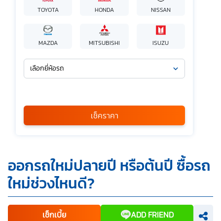
TOYOTA
HONDA
NISSAN
MAZDA
MITSUBISHI
ISUZU
เลือกยี่ห้อรถ
เลือกรุ่นรถ
กรุณาเลือก
เช็คราคา
*
ข้าพเจ้ารับทราบนโยบายคุ้มครองข้อมูลส่วนบุคคล และยินยอมให้
ออกรถใหม่ปลายปี หรือต้นปี ซื้อรถ
บริษัท SILKSPAN อินชัวรันซ์ โบรกเกอร์เรจ จำกัด รวมถึงบริษัท
ในเครือที่เกี่ยวข้องกัน ตลอดจนคู่ค้าทางธุรกิจและ/หรือ
ใหม่ช่วงไหนดี?
พันธมิตรของบริษัทเหล่านี้ สามารถเก็บ ใช้ และ/หรือ เปิดเผย
ข้อมูลส่วนบุคคลและข้อมูลส่วนบุคคลที่มีความอ่อนไหวของ
ข้าพเจ้า เพื่อวัตถุประสงค์ในการดำเนินการติดต่อและนำเสนอ
ข้อมูลสำหรับการขายผลิตภัณฑ์ การจัดทำรายการส่งเสริมการ
ขายและการตลาด แจ้งสิทธิประโยชน์หรือข่าวสารต่างๆ แจ้ง
เช็กเบี้ย
ADD FRIEND
ข้อมูลเกี่ยวกับผลิตภัณฑ์ หรือกรมธรรม์ประกันภัย การใช้ข้อมูล