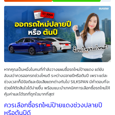
เพื่อพัฒนาผลิตภัณฑ์หรือบริการต่างๆ หรือเพื่อกิจกรรมอื่นๆ
ท่านสามารถอ่านรายละเอียดนโยบายคุ้มครองข้อมูลส่วนบุคคล
และสิทธิของเจ้าของข้อมูลส่วนบุคคลได้ที่เว็บไซต์
คำประกาศ
เกี่ยวกับความเป็นส่วนตัว
ก่อนให้ความยินยอม ทั้งนี้ ก่อนการ
แสดงเจตนา ข้าพเจ้าได้อ่านรายละเอียดจากเอกสารชี้แจงข้อมูล
หรือได้รับคำอธิบายจากหน่วยงานถึงวัตถุประสงค์ในการเก็บ
รวบรวม ใช้หรือเปิดเผยข้อมูลส่วนบุคคล (“ประมวลผลข้อมูล
ส่วนบุคคล”) และมีความเข้าใจดีแล้ว ข้าพเจ้าให้ความยินยอมหรือ
ปฏิเสธไม่ให้ความยินยอมในเอกสารนี้ด้วยความสมัครใจ
ปราศจากการบังคับหรือชักจูง และข้าพเจ้าทราบว่าข้าพเจ้า
สามารถถอนความยินยอมนี้เสียเมื่อใดก็ได้ เว้นแต่ในกรณีมีข้อ
จำกัดสิทธิตามกฎหมายหรือยังมีสัญญาระหว่างข้าพเจ้ากับ
สถาบันที่ให้ประโยชน์แก่ข้าพเจ้าอยู่ กรณีที่ข้าพเจ้าประสงค์จะไม่
ให้ความยินยอม ข้าพเจ้าเข้าใจและยอมรับว่า การไม่ให้ความ
ยินยอมจะมีผลทำให้ข้าพเจ้า (เช่น ข้าพเจ้าอาจได้รับความสะดวก
ในการใช้บริการน้อยลง หรือข้าพเจ้าไม่สามารถเข้าถึงฟังก์ชัน
หากคุณเป็นหนึ่งในคนที่กำลังวางแผนซื้อรถใหม่ป้ายแดง แต่ยัง
การใช้งานบางอย่างได้ เป็นต้น) และข้าพเจ้าทราบว่าการถอน
ความยินยอมดังกล่าว ไม่มีผลกระทบต่อการประมวลผลข้อมูล
ลังเลว่าควรออกรถช่วงไหนดี ระหว่างปลายปีหรือต้นปี เพราะแต่ละ
ส่วนบุคคลที่ได้ดำเนินการเสร็จสิ้นไปแล้วก่อนการถอนความ
ช่วงเวลาก็มีข้อดีและข้อเสียแตกต่างกันไป SILKSPAN มีคำตอบที่จะ
ยินยอม โดยข้าพเจ้าให้ถือเอาการกดเลือก “ให้ความยินยอม” ใน
ช่องสนทนา เป็นการแสดงเจตนายินยอมของข้าพเจ้าแทนการ
ช่วยให้ตัดสินใจได้ง่ายขึ้น พร้อมแนะนำเทคนิคการเลือกซื้อรถใหม่ให้
ลงลายมือชื่อเป็นหลักฐาน
คุ้มค่าและได้รถที่ถูกใจมากที่สุด!
ควรเลือกซื้อรถใหม่ป้ายแดงช่วงปลายปี
หรือต้นปีดี