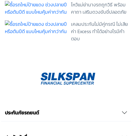
ไหว้แม่ย่านางรถถูกวิธี พร้อม
ข้าพเจ้าสามารถถอนความยินยอมนี้เสียเมื่อใดก็ได้ เว้นแต่
คาถา เสริมดวงขับขี่ปลอดภัย
ในกรณีมีข้อจำกัดสิทธิตามกฎหมายหรือยังมีสัญญา
ระหว่างข้าพเจ้ากับสถาบันที่ให้ประโยชน์แก่ข้าพเจ้าอยู่
เคลมประกันไม่มีคู่กรณี ไม่เสีย
กรณีที่ข้าพเจ้าประสงค์จะไม่ให้ความยินยอม ข้าพเจ้าเข้าใจ
และยอมรับว่า การไม่ให้ความยินยอมจะมีผลทำให้ข้าพเจ้า
ค่า Excess ทำได้อย่างไรมีคำ
(เช่น ข้าพเจ้าอาจได้รับความสะดวกในการใช้บริการน้อย
ตอบ
ลง หรือข้าพเจ้าไม่สามารถเข้าถึงฟังก์ชันการใช้งานบาง
อย่างได้ เป็นต้น) และข้าพเจ้าทราบว่าการถอนความ
ยินยอมดังกล่าว ไม่มีผลกระทบต่อการประมวลผลข้อมูล
ส่วนบุคคลที่ได้ดำเนินการเสร็จสิ้นไปแล้วก่อนการถอน
ความยินยอม โดยข้าพเจ้าให้ถือเอาการกดเลือก “ให้ความ
ยินยอม” ในช่องสนทนา เป็นการแสดงเจตนายินยอมของ
ข้าพเจ้าแทนการลงลายมือชื่อเป็นหลักฐาน รวบรวมเบี้ย
ประกันเท่านั้น เช็คราคา
ประกันภัยรถยนต์