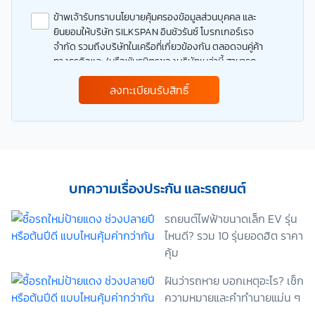
ข้าพเจ้ารับทราบนโยบายคุ้มครองข้อมูลส่วนบุคคล และ
ยินยอมให้บริษัท SILKSPAN อินชัวรันซ์ โบรกเกอร์เรจ
จำกัด รวมถึงบริษัทในเครือที่เกี่ยวข้องกัน ตลอดจนคู่ค้า
ทางธุรกิจและ/หรือพันธมิตรของบริษัทเหล่านี้ สามารถ
เก็บ ใช้ และ/หรือ เปิดเผยข้อมูลส่วนบุคคลและข้อมูลส่วน
ลงทะเบียนรับสิทธิ์
บุคคลที่มีความอ่อนไหวของข้าพเจ้า เพื่อวัตถุประสงค์ใน
การดำเนินการติดต่อและนำเสนอข้อมูลสำหรับการขาย
ผลิตภัณฑ์ การจัดทำรายการส่งเสริมการขายและการ
ตลาด แจ้งสิทธิประโยชน์หรือข่าวสารต่างๆ แจ้งข้อมูล
เกี่ยวกับผลิตภัณฑ์ หรือกรมธรรม์ประกันภัย การใช้ข้อมูล
เพื่อพัฒนาผลิตภัณฑ์หรือบริการต่างๆ หรือเพื่อกิจกรรม
อื่นๆ ท่านสามารถอ่านรายละเอียดนโยบายคุ้มครองข้อมูล
บทความเรื่องประกัน และรถยนต์
ส่วนบุคคลและสิทธิของเจ้าของข้อมูลส่วนบุคคลได้ที่
เว็บไซต์ คำประกาศเกี่ยวกับความเป็นส่วนตัว ก่อนให้
รถยนต์ไฟฟ้าขนาดเล็ก EV รุ่น
ความยินยอม ทั้งนี้ ก่อนการแสดงเจตนา ข้าพเจ้าได้อ่าน
ไหนดี? รวม 10 รุ่นยอดฮิต ราคา
รายละเอียดจากเอกสารชี้แจงข้อมูล หรือได้รับคำอธิบาย
คุ้ม
จากหน่วยงานถึงวัตถุประสงค์ในการเก็บรวบรวม ใช้หรือ
เปิดเผยข้อมูลส่วนบุคคล (“ประมวลผลข้อมูลส่วนบุคคล”)
ฝันว่ารถหาย บอกเหตุอะไร? เช็ก
และมีความเข้าใจดีแล้ว ข้าพเจ้าให้ความยินยอมหรือปฏิเสธ
ความหมายและคำทำนายแม่น ๆ
ไม่ให้ความยินยอมในเอกสารนี้ด้วยความสมัครใจ
ปราศจากการบังคับหรือชักจูง และข้าพเจ้าทราบว่า