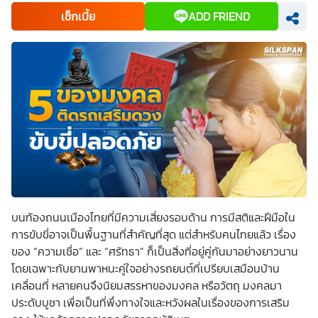
เพื่อพัฒนาผลิตภัณฑ์หรือบริการต่างๆ หรือเพื่อกิจกรรมอื่นๆ
เช็กเบี้ย
ADD FRIEND
ท่านสามารถอ่านรายละเอียดนโยบายคุ้มครองข้อมูลส่วนบุคคล
และสิทธิของเจ้าของข้อมูลส่วนบุคคลได้ที่เว็บไซต์
คำประกาศ
เกี่ยวกับความเป็นส่วนตัว
ก่อนให้ความยินยอม ทั้งนี้ ก่อนการ
แสดงเจตนา ข้าพเจ้าได้อ่านรายละเอียดจากเอกสารชี้แจงข้อมูล
หรือได้รับคำอธิบายจากหน่วยงานถึงวัตถุประสงค์ในการเก็บ
รวบรวม ใช้หรือเปิดเผยข้อมูลส่วนบุคคล (“ประมวลผลข้อมูล
ส่วนบุคคล”) และมีความเข้าใจดีแล้ว ข้าพเจ้าให้ความยินยอมหรือ
ปฏิเสธไม่ให้ความยินยอมในเอกสารนี้ด้วยความสมัครใจ
ปราศจากการบังคับหรือชักจูง และข้าพเจ้าทราบว่าข้าพเจ้า
สามารถถอนความยินยอมนี้เสียเมื่อใดก็ได้ เว้นแต่ในกรณีมีข้อ
จำกัดสิทธิตามกฎหมายหรือยังมีสัญญาระหว่างข้าพเจ้ากับ
สถาบันที่ให้ประโยชน์แก่ข้าพเจ้าอยู่ กรณีที่ข้าพเจ้าประสงค์จะไม่
ให้ความยินยอม ข้าพเจ้าเข้าใจและยอมรับว่า การไม่ให้ความ
ยินยอมจะมีผลทำให้ข้าพเจ้า (เช่น ข้าพเจ้าอาจได้รับความสะดวก
ในการใช้บริการน้อยลง หรือข้าพเจ้าไม่สามารถเข้าถึงฟังก์ชัน
การใช้งานบางอย่างได้ เป็นต้น) และข้าพเจ้าทราบว่าการถอน
ความยินยอมดังกล่าว ไม่มีผลกระทบต่อการประมวลผลข้อมูล
ส่วนบุคคลที่ได้ดำเนินการเสร็จสิ้นไปแล้วก่อนการถอนความ
บนท้องถนนเมืองไทยที่มีความเสี่ยงรอบด้าน การมีสติและฝีมือใน
ยินยอม โดยข้าพเจ้าให้ถือเอาการกดเลือก “ให้ความยินยอม” ใน
การขับขี่อาจเป็นพื้นฐานที่สำคัญที่สุด แต่สำหรับคนไทยแล้ว เรื่อง
ช่องสนทนา เป็นการแสดงเจตนายินยอมของข้าพเจ้าแทนการ
ลงลายมือชื่อเป็นหลักฐาน
ของ “ความเชื่อ” และ “ศรัทธา” ก็เป็นสิ่งที่อยู่คู่กันมาอย่างยาวนาน
โดยเฉพาะกับยานพาหนะคู่ใจอย่าง
รถยนต์
ที่เปรียบเสมือนบ้าน
เคลื่อนที่ หลายคนจึงนิยมสรรหา
ของมงคล
หรือ
วัตถุ มงคล
มา
ประดับบูชา เพื่อเป็นที่พึ่งทางใจและหวังผลในเรื่องของการ
เสริม