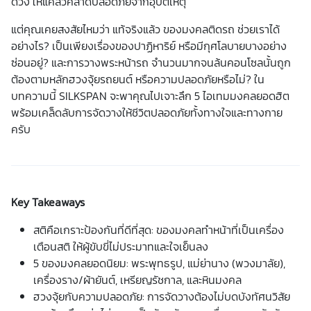
ดวง
ให้แคล้วคลาดปลอดภัยจากอุบัติเหตุ
แต่คุณเคยสงสัยไหมว่า แท้จริงแล้ว
ของมงคล
ติดรถ
ช่วยเราได้
อย่างไร? เป็นเพียงเรื่องของปาฏิหาริย์ หรือมีกุศโลบายบางอย่าง
ซ่อนอยู่? และการวาง
พระหน้ารถ
จำนวนมากจนล้นคอนโซลนั้นถูก
ต้องตามหลักฮวงจุ้ย
รถยนต์
หรือความปลอดภัยหรือไม่? ใน
บทความนี้ SILKSPAN จะพาคุณไปเจาะลึก 5 ไอเทมมงคลยอดฮิต
พร้อมเคล็ดลับการจัดวางให้ชีวิตปลอดภัยทั้งทางใจและทางกาย
ครับ
Key Takeaways
สติคือเกราะป้องกันที่ดีที่สุด: ของมงคลทำหน้าที่เป็นเครื่อง
เตือนสติ ให้ผู้ขับขี่ไม่ประมาทและใจเย็นลง
5 ของมงคลยอดนิยม: พระพุทธรูป, แม่ย่านาง (พวงมาลัย),
เครื่องราง/ผ้ายันต์, เหรียญรัชกาล, และหินมงคล
ฮวงจุ้ยกับความปลอดภัย: การจัดวางต้องไม่บดบังทัศนวิสัย