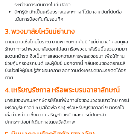
ระหว่างการเดินทางในที่เปลี่ยว
ตะกรุด:
มักเป็นเครื่องรางเฉพาะทางที่ได้มาจากวัดที่นับถือ
เน้นการป้องกันภัยรอบทิศ
3. พวงมาลัยไหว้แม่ย่านาง
ตามความเชื่อไทยโบราณ ยานพาหนะทุกคันมี “แม่ย่านาง” คอยดูแล
รักษา การนำพวงมาลัยดอกไม้สด หรือพวงมาลัยริบบิ้นสวยงามมา
แขวนหน้ารถ จึงเป็นการแสดงความเคารพและขอขมา เพื่อให้ท่าน
ช่วยคุ้มครอง
รถยนต์
และผู้ขับขี่ นอกจากนี้ กลิ่นหอมของดอกมะลิ
ยังช่วยให้ผู้ขับขี่รู้สึกผ่อนคลาย ลดความตึงเครียดขณะรถติดได้อีก
ด้วย
4. เหรียญรัชกาล หรือพระบรมฉายาลักษณ์
บารมีของพระมหากษัตริย์เป็นที่พึ่งทางใจของปวงชนชาวไทย การมี
เหรียญรัชกาลที่ 5 (เสด็จพ่อ ร.5) หรือเหรียญรัชกาลที่ 9 ติดรถไว้
เชื่อว่าจะนำมาซึ่งความเจริญก้าวหน้า และบารมีปกเกล้า
ปกกระหม่อมให้เดินทางโดยสวัสดิภาพ