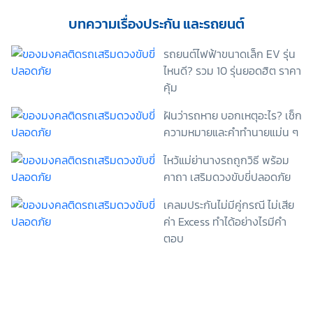
เพื่อพัฒนาผลิตภัณฑ์หรือบริการต่างๆ หรือเพื่อกิจกรรม
อื่นๆ ท่านสามารถอ่านรายละเอียดนโยบายคุ้มครองข้อมูล
บทความเรื่องประกัน และรถยนต์
ส่วนบุคคลและสิทธิของเจ้าของข้อมูลส่วนบุคคลได้ที่
เว็บไซต์ คำประกาศเกี่ยวกับความเป็นส่วนตัว ก่อนให้
รถยนต์ไฟฟ้าขนาดเล็ก EV รุ่น
ความยินยอม ทั้งนี้ ก่อนการแสดงเจตนา ข้าพเจ้าได้อ่าน
ไหนดี? รวม 10 รุ่นยอดฮิต ราคา
รายละเอียดจากเอกสารชี้แจงข้อมูล หรือได้รับคำอธิบาย
คุ้ม
จากหน่วยงานถึงวัตถุประสงค์ในการเก็บรวบรวม ใช้หรือ
เปิดเผยข้อมูลส่วนบุคคล (“ประมวลผลข้อมูลส่วนบุคคล”)
ฝันว่ารถหาย บอกเหตุอะไร? เช็ก
และมีความเข้าใจดีแล้ว ข้าพเจ้าให้ความยินยอมหรือปฏิเสธ
ความหมายและคำทำนายแม่น ๆ
ไม่ให้ความยินยอมในเอกสารนี้ด้วยความสมัครใจ
ปราศจากการบังคับหรือชักจูง และข้าพเจ้าทราบว่า
ไหว้แม่ย่านางรถถูกวิธี พร้อม
ข้าพเจ้าสามารถถอนความยินยอมนี้เสียเมื่อใดก็ได้ เว้นแต่
คาถา เสริมดวงขับขี่ปลอดภัย
ในกรณีมีข้อจำกัดสิทธิตามกฎหมายหรือยังมีสัญญา
ระหว่างข้าพเจ้ากับสถาบันที่ให้ประโยชน์แก่ข้าพเจ้าอยู่
เคลมประกันไม่มีคู่กรณี ไม่เสีย
กรณีที่ข้าพเจ้าประสงค์จะไม่ให้ความยินยอม ข้าพเจ้าเข้าใจ
และยอมรับว่า การไม่ให้ความยินยอมจะมีผลทำให้ข้าพเจ้า
ค่า Excess ทำได้อย่างไรมีคำ
(เช่น ข้าพเจ้าอาจได้รับความสะดวกในการใช้บริการน้อย
ตอบ
ลง หรือข้าพเจ้าไม่สามารถเข้าถึงฟังก์ชันการใช้งานบาง
อย่างได้ เป็นต้น) และข้าพเจ้าทราบว่าการถอนความ
ยินยอมดังกล่าว ไม่มีผลกระทบต่อการประมวลผลข้อมูล
ส่วนบุคคลที่ได้ดำเนินการเสร็จสิ้นไปแล้วก่อนการถอน
ความยินยอม โดยข้าพเจ้าให้ถือเอาการกดเลือก “ให้ความ