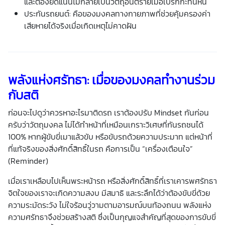
และต้องยึดแน่นไม่กลายเป็นวัตถุอันตรายเมื่อเบรกกะทันหัน
ประกันรถยนต์
: คือของมงคลทางกายภาพที่ช่วยคุ้มครองค่า
เสียหายได้จริงเมื่อเกิดเหตุไม่คาดฝัน
พลังแห่งศรัทธา: เมื่อของมงคลทำงานร่วม
กับสติ
ก่อนจะไปดูว่าควรหาอะไรมาติดรถ เราต้องปรับ Mindset กันก่อน
ครับว่า
วัตถุมงคล
ไม่ได้ทำหน้าที่เหมือนเกราะวิเศษที่กันรถชนได้
100% หากผู้ขับขี่เมาแล้วขับ หรือขับรถด้วยความประมาท แต่หน้าที่
ที่แท้จริงของสิ่งศักดิ์สิทธิ์ในรถ คือการเป็น “เครื่องเตือนใจ”
(Reminder)
เมื่อเราเหลือบไปเห็น
พระหน้ารถ
หรือสิ่งศักดิ์สิทธิ์ที่เราเคารพศรัทธา
จิตใจของเราจะเกิดความสงบ มีสมาธิ และระลึกได้ว่าต้องขับขี่ด้วย
ความระมัดระวัง ไม่ใจร้อนวู่วามตามอารมณ์บนท้องถนน พลังแห่ง
ความศรัทธาจึงช่วยสร้างสติ ซึ่งเป็นกุญแจสำคัญที่สุดของการขับขี่