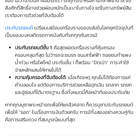
ชอบ ไม่ว่าจะเป็นค่าซ่อมรถเรา รถคู่กรณี หรือค่ารักษาพยาบาล ซึ่ง
สิ่งศักดิ์สิทธิ์อาจช่วยผ่อนหนักเป็นเบาในทางใจ แต่ในทางทรัพย์สิน
เราต้องการตัวช่วยที่จับต้องได้
ประกันรถยนต์
เปรียบเสมือนเครื่องรางของขลังในโลกยุคปัจจุบันที่
เป็น
ของมงคล
ติดรถ
ภาคบังคับที่รถทุกคันควรมี
ประกันรถยนต์ชั้น 1
:
คือสุดยอดเครื่องรางที่คุ้มครอง
ครอบคลุมที่สุด ไม่ว่ารถจะชนรถ ชนเสาไฟฟ้า ถอยชนกำแพง
น้ำท่วม หรือไฟไหม้ ประกันชั้น 1 ก็พร้อม “ปัดเป่า” ภาระค่าใช้
จ่ายหลักแสนให้หายไปได้
ความคุ้มครองที่จับต้องได้:
เมื่อเกิดเหตุ คุณไม่ได้ต้องการแค่
คำปลอบใจ แต่ต้องการบริการช่วยเหลือฉุกเฉิน รถลาก รถยก
และอู่ซ่อมที่ได้มาตรฐาน ซึ่งทั้งหมดนี้คือหน้าที่ของประกันภัย
หากคุณบูชาพระหน้ารถเพื่อให้แคล้วคลาด ก็ควรบูชา
ประกันรถยนต์
เพื่อให้ “รอด” ในเรื่องการเงินด้วยครับ การมีทั้งสองอย่างควบคู่กัน
คือการ
เสริมดวง
ที่สมบูรณ์แบบที่สุด