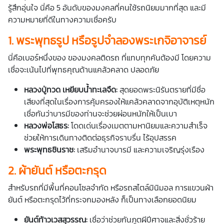
รู้สึกอุ่นใจ นี่คือ 5 อันดับของมงคลที่คนใช้รถนิยมมากที่สุด และมี
ความหมายที่ดีในทางความเชื่อครับ
1. พระพุทธรูป หรือรูปจำลองพระเกจิอาจารย์
นี่คือเบอร์หนึ่งของ
ของมงคล
ติดรถ
ที่แทบทุกคันต้องมี โดยความ
เชื่อจะเน้นไปที่พุทธคุณด้านแคล้วคลาด ปลอดภัย
หลวงปู่ทวด เหยียบน้ำทะเลจืด:
สุดยอดพระนิรันตรายที่มีชื่อ
เสียงที่สุดในเรื่องการคุ้มครองให้แคล้วคลาดจากอุบัติเหตุหนัก
เชื่อกันว่าบารมีของท่านจะช่วยผ่อนหนักให้เป็นเบา
หลวงพ่อโสธร:
โดดเด่นเรื่องเมตตามหานิยมและความสำเร็จ
ช่วยให้การเดินทางติดต่อธุรกิจราบรื่น ไร้อุปสรรค
พระพุทธชินราช:
เสริมอำนาจบารมี และความเจริญรุ่งเรือง
2. ผ้ายันต์ หรือตะกรุด
สำหรับรถที่มีพื้นที่คอนโซลจำกัด หรือรถสไตล์มินิมอล การแขวนผ้า
ยันต์ หรือตะกรุดไว้ที่กระจกมองหลัง ก็เป็นทางเลือกยอดนิยม
ยันต์ท้าวเวสสุวรรณ:
เชื่อว่าช่วยกันภูตผีปีศาจและสิ่งชั่วร้าย