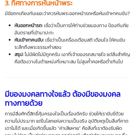
3. ทิศทางการหันหน้าพระ
มีข้อถกเถียงกันเยอะว่าควรหันพระออกหน้ารถหรือหันเข้าหาคนขับ?
หันออกหน้ารถ:
เชื่อว่าเป็นการให้ท่านช่วยมองทาง ป้องกันภัย
อันตรายที่เข้ามาปะทะ
หันเข้าหาคนขับ:
เชื่อว่าเป็นเครื่องเตือนสติ เตือนใจ ให้คนขับ
ระลึกถึงพระธรรมคำสอน
สรุป:
ไม่มีผิดไม่มีถูกครับ เอาที่เจ้าของรถสบายใจ แต่สิ่งสำคัญ
คือต้องวางในตำแหน่งที่เหมาะสม ไม่สูงค้ำคอหรือต่ำเกินไป
มีของมงคลทางใจแล้ว ต้องมีของมงคล
ทางกายด้วย
การมีสิ่งศักดิ์สิทธิ์คุ้มครองใจเป็นเรื่องดีครับ ช่วยให้เราขับขี่ด้วย
ความไม่ประมาท แต่ในโลกแห่งความเป็นจริง อุบัติเหตุเป็นสิ่งที่คาด
เดาไม่ได้ และเมื่อเกิดขึ้นแล้ว “ค่าเสียหาย” คือสิ่งที่เราต้องรับผิด