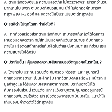
A: ตามหลักฮวงจุ้ยและความปลอดภัย ไม่ควรวางพระหน้ารถจำนวน
มากเกินไป เพราะจะบดบังทัศนวิสัย แนะนำให้เลือกองค์ที่เคารพ
ที่สุดเพียง 1-3 องค์ และจัดวางให้เป็นระเบียบจะดีที่สุดครับ
Q: รถสีดำ ไม่ถูกโฉลก ทำยังไงดี?
A: หากกังวลเรื่องสีรถตามหลักทักษา สามารถแก้เคล็ดได้โดยการ
หา
ของมงคล
ติดรถ
ที่มีสีที่เป็นมงคลกับวันเกิดมาประดับตกแต่ง
ภายใน หรือติดสติ๊กเกอร์แก้เคล็ดในตำแหน่งที่เหมาะสม ก็ช่วยเสริม
ความสบายใจได้ครับ
Q: ประกันชั้น 1 คุ้มครองความเสียหายของวัตถุมงคลในรถไหม?
A: โดยทั่วไป
ประกันรถยนต์
จะคุ้มครอง “ตัวรถ” และ “อุปกรณ์
ตกแต่งมาตรฐาน” เป็นหลักครับ หากวัตถุมงคล หรือ
พระหน้ารถ
มี
มูลค่าสูงและได้รับความเสียหายจากการชน ประกันอาจไม่ได้
คุ้มครองในส่วนนี้ เว้นแต่จะมีการแจ้งระบุความคุ้มครองอุปกรณ์
ตกแต่งเพิ่มเติมไว้ล่วงหน้า (ซึ่งต้องพิจารณาเป็นเคสไป) แนะนำให้
เก็บของมีค่าติดตัวไว้ดีที่สุดครับ