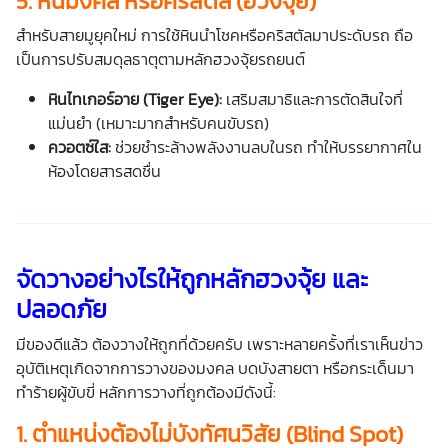
5. หินมงคล หรือคริสตัล (ฮวงจุ้ย)
สำหรับสายมูยุคใหม่ การใช้หินนำโชคหรือคริสตัลมาประดับรถ ถือ
เป็นการปรับสมดุลธาตุตามหลักฮวงจุ้ย
รถยนต์
หินไทเกอร์อาย (Tiger Eye):
เสริมสมาธิและการตัดสินใจที่
แม่นยำ (เหมาะมากสำหรับคนขับรถ)
ควอตซ์ใส:
ช่วยชำระล้างพลังงานลบในรถ ทำให้บรรยากาศใน
ห้องโดยสารสดชื่น
จัดวางอย่างไรให้ถูกหลักฮวงจุ้ย และ
ปลอดภัย
มีของดีแล้ว ต้องวางให้ถูกที่ด้วยครับ เพราะหลายครั้งที่เราเห็นข่าว
อุบัติเหตุเกิดจากการวาง
ของมงคล
บดบังสายตา หรือกระเด็นมา
ทำร้ายผู้ขับขี่ หลักการวางที่ถูกต้องมีดังนี้:
1. ตำแหน่งต้องไม่บังทัศนวิสัย (Blind Spot)