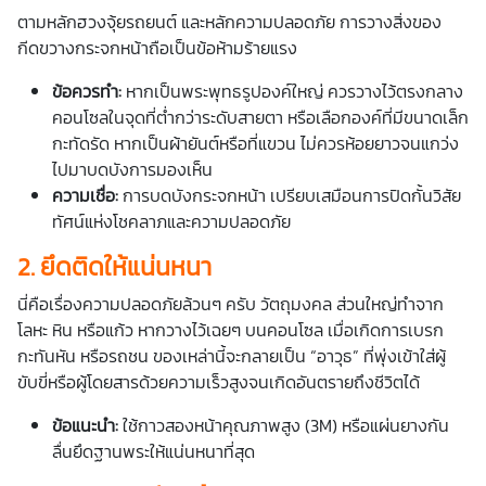
ตามหลักฮวงจุ้ย
รถยนต์
และหลักความปลอดภัย การวางสิ่งของ
กีดขวางกระจกหน้าถือเป็นข้อห้ามร้ายแรง
ข้อควรทำ:
หากเป็นพระพุทธรูปองค์ใหญ่ ควรวางไว้ตรงกลาง
คอนโซลในจุดที่ต่ำกว่าระดับสายตา หรือเลือกองค์ที่มีขนาดเล็ก
กะทัดรัด หากเป็นผ้ายันต์หรือที่แขวน ไม่ควรห้อยยาวจนแกว่ง
ไปมาบดบังการมองเห็น
ความเชื่อ:
การบดบังกระจกหน้า เปรียบเสมือนการปิดกั้นวิสัย
ทัศน์แห่งโชคลาภและความปลอดภัย
2. ยึดติดให้แน่นหนา
นี่คือเรื่องความปลอดภัยล้วนๆ ครับ
วัตถุมงคล
ส่วนใหญ่ทำจาก
โลหะ หิน หรือแก้ว หากวางไว้เฉยๆ บนคอนโซล เมื่อเกิดการเบรก
กะทันหัน หรือรถชน ของเหล่านี้จะกลายเป็น “อาวุธ” ที่พุ่งเข้าใส่ผู้
ขับขี่หรือผู้โดยสารด้วยความเร็วสูงจนเกิดอันตรายถึงชีวิตได้
ข้อแนะนำ:
ใช้กาวสองหน้าคุณภาพสูง (3M) หรือแผ่นยางกัน
ลื่นยึดฐานพระให้แน่นหนาที่สุด