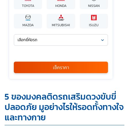
TOYOTA
HONDA
NISSAN
MAZDA
MITSUBISHI
ISUZU
เลือกยี่ห้อรถ
เลือกรุ่นรถ
กรุณาเลือก
เช็คราคา
*
ข้าพเจ้ารับทราบนโยบายคุ้มครองข้อมูลส่วนบุคคล และยินยอมให้
5 ของมงคลติดรถเสริมดวงขับขี่
บริษัท SILKSPAN อินชัวรันซ์ โบรกเกอร์เรจ จำกัด รวมถึงบริษัท
ในเครือที่เกี่ยวข้องกัน ตลอดจนคู่ค้าทางธุรกิจและ/หรือ
ปลอดภัย มูอย่างไรให้รอดทั้งทางใจ
พันธมิตรของบริษัทเหล่านี้ สามารถเก็บ ใช้ และ/หรือ เปิดเผย
ข้อมูลส่วนบุคคลและข้อมูลส่วนบุคคลที่มีความอ่อนไหวของ
และทางกาย
ข้าพเจ้า เพื่อวัตถุประสงค์ในการดำเนินการติดต่อและนำเสนอ
ข้อมูลสำหรับการขายผลิตภัณฑ์ การจัดทำรายการส่งเสริมการ
ขายและการตลาด แจ้งสิทธิประโยชน์หรือข่าวสารต่างๆ แจ้ง
ข้อมูลเกี่ยวกับผลิตภัณฑ์ หรือกรมธรรม์ประกันภัย การใช้ข้อมูล