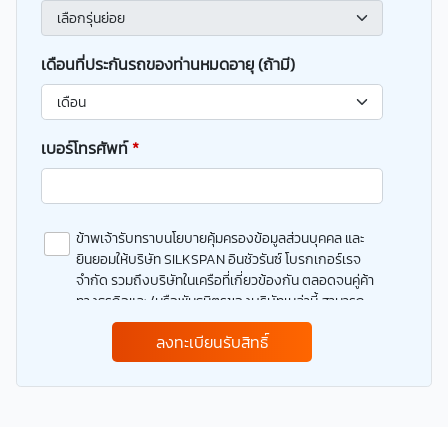
เดือนที่ประกันรถของท่านหมดอายุ (ถ้ามี)
เบอร์โทรศัพท์
*
ข้าพเจ้ารับทราบนโยบายคุ้มครองข้อมูลส่วนบุคคล และ
ยินยอมให้บริษัท SILKSPAN อินชัวรันซ์ โบรกเกอร์เรจ
จำกัด รวมถึงบริษัทในเครือที่เกี่ยวข้องกัน ตลอดจนคู่ค้า
ทางธุรกิจและ/หรือพันธมิตรของบริษัทเหล่านี้ สามารถ
เก็บ ใช้ และ/หรือ เปิดเผยข้อมูลส่วนบุคคลและข้อมูลส่วน
ลงทะเบียนรับสิทธิ์
บุคคลที่มีความอ่อนไหวของข้าพเจ้า เพื่อวัตถุประสงค์ใน
การดำเนินการติดต่อและนำเสนอข้อมูลสำหรับการขาย
ผลิตภัณฑ์ การจัดทำรายการส่งเสริมการขายและการ
ตลาด แจ้งสิทธิประโยชน์หรือข่าวสารต่างๆ แจ้งข้อมูล
เกี่ยวกับผลิตภัณฑ์ หรือกรมธรรม์ประกันภัย การใช้ข้อมูล