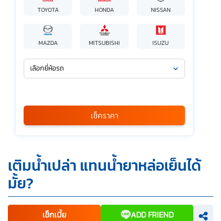
TOYOTA
HONDA
NISSAN
MAZDA
MITSUBISHI
ISUZU
เลือกยี่ห้อรถ
เลือกรุ่นรถ
กรุณาเลือก
เช็คราคา
*
ข้าพเจ้ารับทราบนโยบายคุ้มครองข้อมูลส่วนบุคคล และยินยอมให้
เติมน้ำเปล่า แทนน้ำยาหล่อเย็นได้
บริษัท SILKSPAN อินชัวรันซ์ โบรกเกอร์เรจ จำกัด รวมถึงบริษัท
ในเครือที่เกี่ยวข้องกัน ตลอดจนคู่ค้าทางธุรกิจและ/หรือ
มั้ย?
พันธมิตรของบริษัทเหล่านี้ สามารถเก็บ ใช้ และ/หรือ เปิดเผย
ข้อมูลส่วนบุคคลและข้อมูลส่วนบุคคลที่มีความอ่อนไหวของ
ข้าพเจ้า เพื่อวัตถุประสงค์ในการดำเนินการติดต่อและนำเสนอ
ข้อมูลสำหรับการขายผลิตภัณฑ์ การจัดทำรายการส่งเสริมการ
ขายและการตลาด แจ้งสิทธิประโยชน์หรือข่าวสารต่างๆ แจ้ง
เช็กเบี้ย
ADD FRIEND
ข้อมูลเกี่ยวกับผลิตภัณฑ์ หรือกรมธรรม์ประกันภัย การใช้ข้อมูล