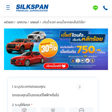
SILKSPAN
LINE
หน้าแรก
/
บทความ
/
รถยนต์
/
เติมน้ำเปล่า แทนน้ำยาหล่อเย็นได้มั้ย?
ระบุประเภทรถของคุณ
รถของคุณเป็นรถยนต์ไฟฟ้าหรือไม่
ระบุยี่ห้อรถ
*