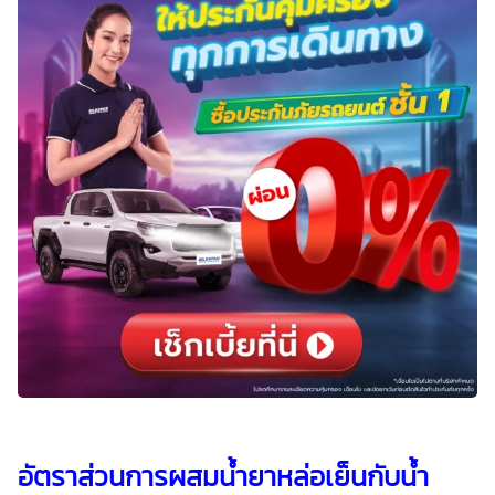
อัตราส่วนการผสมน้ำยาหล่อเย็นกับน้ำ