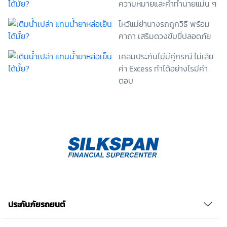
ความหมายและคำทำนายแม่น ๆ
ไม่ให้ความยินยอมในเอกสารนี้ด้วยความสมัครใจ
ปราศจากการบังคับหรือชักจูง และข้าพเจ้าทราบว่า
ไหว้แม่ย่านางรถถูกวิธี พร้อม
ข้าพเจ้าสามารถถอนความยินยอมนี้เสียเมื่อใดก็ได้ เว้นแต่
คาถา เสริมดวงขับขี่ปลอดภัย
ในกรณีมีข้อจำกัดสิทธิตามกฎหมายหรือยังมีสัญญา
ระหว่างข้าพเจ้ากับสถาบันที่ให้ประโยชน์แก่ข้าพเจ้าอยู่
เคลมประกันไม่มีคู่กรณี ไม่เสีย
กรณีที่ข้าพเจ้าประสงค์จะไม่ให้ความยินยอม ข้าพเจ้าเข้าใจ
และยอมรับว่า การไม่ให้ความยินยอมจะมีผลทำให้ข้าพเจ้า
ค่า Excess ทำได้อย่างไรมีคำ
(เช่น ข้าพเจ้าอาจได้รับความสะดวกในการใช้บริการน้อย
ตอบ
ลง หรือข้าพเจ้าไม่สามารถเข้าถึงฟังก์ชันการใช้งานบาง
อย่างได้ เป็นต้น) และข้าพเจ้าทราบว่าการถอนความ
ยินยอมดังกล่าว ไม่มีผลกระทบต่อการประมวลผลข้อมูล
ส่วนบุคคลที่ได้ดำเนินการเสร็จสิ้นไปแล้วก่อนการถอน
ความยินยอม โดยข้าพเจ้าให้ถือเอาการกดเลือก “ให้ความ
ยินยอม” ในช่องสนทนา เป็นการแสดงเจตนายินยอมของ
ข้าพเจ้าแทนการลงลายมือชื่อเป็นหลักฐาน รวบรวมเบี้ย
ประกันเท่านั้น เช็คราคา
ประกันภัยรถยนต์