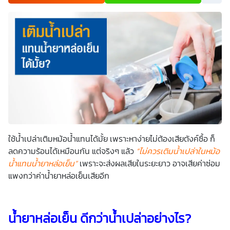
เพื่อพัฒนาผลิตภัณฑ์หรือบริการต่างๆ หรือเพื่อกิจกรรมอื่นๆ
ท่านสามารถอ่านรายละเอียดนโยบายคุ้มครองข้อมูลส่วนบุคคล
และสิทธิของเจ้าของข้อมูลส่วนบุคคลได้ที่เว็บไซต์
คำประกาศ
เกี่ยวกับความเป็นส่วนตัว
ก่อนให้ความยินยอม ทั้งนี้ ก่อนการ
แสดงเจตนา ข้าพเจ้าได้อ่านรายละเอียดจากเอกสารชี้แจงข้อมูล
หรือได้รับคำอธิบายจากหน่วยงานถึงวัตถุประสงค์ในการเก็บ
รวบรวม ใช้หรือเปิดเผยข้อมูลส่วนบุคคล (“ประมวลผลข้อมูล
ส่วนบุคคล”) และมีความเข้าใจดีแล้ว ข้าพเจ้าให้ความยินยอมหรือ
ปฏิเสธไม่ให้ความยินยอมในเอกสารนี้ด้วยความสมัครใจ
ปราศจากการบังคับหรือชักจูง และข้าพเจ้าทราบว่าข้าพเจ้า
สามารถถอนความยินยอมนี้เสียเมื่อใดก็ได้ เว้นแต่ในกรณีมีข้อ
จำกัดสิทธิตามกฎหมายหรือยังมีสัญญาระหว่างข้าพเจ้ากับ
สถาบันที่ให้ประโยชน์แก่ข้าพเจ้าอยู่ กรณีที่ข้าพเจ้าประสงค์จะไม่
ให้ความยินยอม ข้าพเจ้าเข้าใจและยอมรับว่า การไม่ให้ความ
ยินยอมจะมีผลทำให้ข้าพเจ้า (เช่น ข้าพเจ้าอาจได้รับความสะดวก
ในการใช้บริการน้อยลง หรือข้าพเจ้าไม่สามารถเข้าถึงฟังก์ชัน
ใช้น้ำเปล่าเติมหม้อน้ำแทนได้มั้ย เพราะหาง่ายไม่ต้องเสียตังค์ซื้อ ก็
การใช้งานบางอย่างได้ เป็นต้น) และข้าพเจ้าทราบว่าการถอน
ความยินยอมดังกล่าว ไม่มีผลกระทบต่อการประมวลผลข้อมูล
ลดความร้อนได้เหมือนกัน แต่จริงๆ แล้ว
“ไม่ควรเติมน้ำเปล่าในหม้อ
ส่วนบุคคลที่ได้ดำเนินการเสร็จสิ้นไปแล้วก่อนการถอนความ
น้ำแทนน้ำยาหล่อเย็น”
เพราะจะส่งผลเสียในระยะยาว อาจเสียค่าซ่อม
ยินยอม โดยข้าพเจ้าให้ถือเอาการกดเลือก “ให้ความยินยอม” ใน
ช่องสนทนา เป็นการแสดงเจตนายินยอมของข้าพเจ้าแทนการ
แพงกว่าค่าน้ำยาหล่อเย็นเสียอีก
ลงลายมือชื่อเป็นหลักฐาน
น้ำยาหล่อเย็น ดีกว่าน้ำเปล่าอย่างไร?