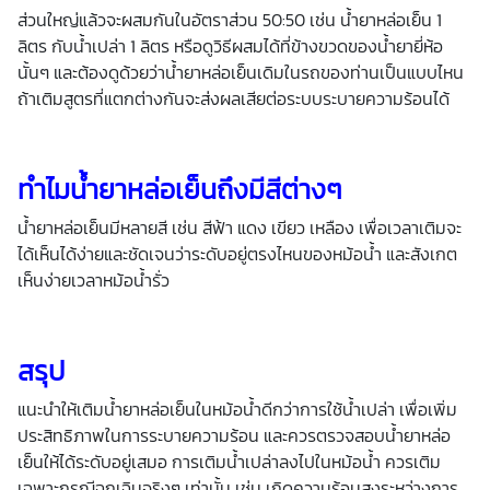
ส่วนใหญ่แล้วจะผสมกันในอัตราส่วน 50:50 เช่น น้ำยาหล่อเย็น 1
ลิตร กับน้ำเปล่า 1 ลิตร หรือดูวิธีผสมได้ที่ข้างขวดของน้ำยายี่ห้อ
นั้นๆ และต้องดูด้วยว่าน้ำยาหล่อเย็นเดิมในรถของท่านเป็นแบบไหน
ถ้าเติมสูตรที่แตกต่างกันจะส่งผลเสียต่อระบบระบายความร้อนได้
ทำไมน้ำยาหล่อเย็นถึงมีสีต่างๆ
น้ำยาหล่อเย็นมีหลายสี เช่น สีฟ้า แดง เขียว เหลือง เพื่อเวลาเติมจะ
ได้เห็นได้ง่ายและชัดเจนว่าระดับอยู่ตรงไหนของหม้อน้ำ และสังเกต
เห็นง่ายเวลาหม้อน้ำรั่ว
สรุป
แนะนำให้เติมน้ำยาหล่อเย็นในหม้อน้ำดีกว่าการใช้น้ำเปล่า เพื่อเพิ่ม
ประสิทธิภาพในการระบายความร้อน และควรตรวจสอบน้ำยาหล่อ
เย็นให้ได้ระดับอยู่เสมอ การเติมน้ำเปล่าลงไปในหม้อน้ำ ควรเติม
เฉพาะกรณีฉุกเฉินจริงๆ เท่านั้น เช่น เกิดความร้อนสูงระหว่างการ