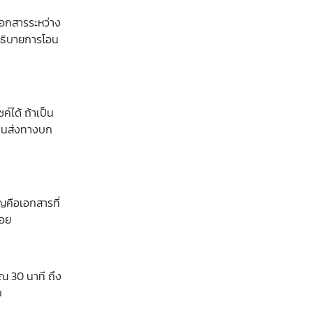
เอกสารระหว่าง
ออธิบายการโอน
์ได้ ถ้าเป็น
มขนส่งทางบก
ญคือเอกสารที่
้อย
าณ 30 นาที ถึง
บ