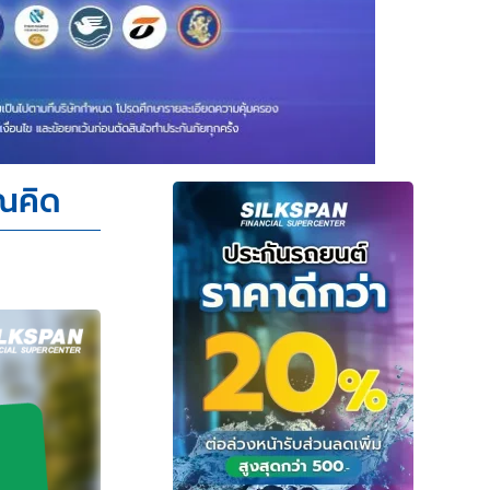
ุณคิด