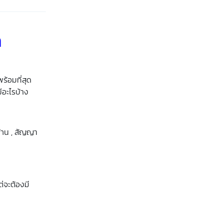
ถ
ร้อมที่สุด
ีอะไรบ้าง
บ้าน , สัญญา
่จะต้องมี