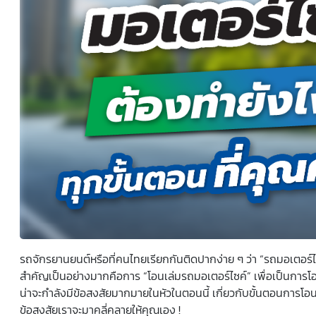
ยินยอมหรือปฏิเสธไม่ให้ความยินยอมในเอกสารนี้ด้วยความ
สมัครใจ ปราศจากการบังคับหรือชักจูง และข้าพเจ้าทราบว่า
ข้าพเจ้าสามารถถอนความยินยอมนี้เสียเมื่อใดก็ได้ เว้นแต่ใน
กรณีมีข้อจำกัดสิทธิตามกฎหมายหรือยังมีสัญญาระหว่าง
ข้าพเจ้ากับสถาบันที่ให้ประโยชน์แก่ข้าพเจ้าอยู่ กรณีที่ข้าพเจ้า
ประสงค์จะไม่ให้ความยินยอม ข้าพเจ้าเข้าใจและยอมรับว่า การ
ไม่ให้ความยินยอมจะมีผลทำให้ข้าพเจ้า (เช่น ข้าพเจ้าอาจได้รับ
ความสะดวกในการใช้บริการน้อยลง หรือข้าพเจ้าไม่สามารถเข้า
ถึงฟังก์ชันการใช้งานบางอย่างได้ เป็นต้น) และข้าพเจ้าทราบ
ว่าการถอนความยินยอมดังกล่าว ไม่มีผลกระทบต่อการประมวล
ผลข้อมูลส่วนบุคคลที่ได้ดำเนินการเสร็จสิ้นไปแล้วก่อนการถอน
ความยินยอม โดยข้าพเจ้าให้ถือเอาการกดเลือก “ให้ความ
ยินยอม” ในช่องสนทนา เป็นการแสดงเจตนายินยอมของ
ข้าพเจ้าแทนการลงลายมือชื่อเป็นหลักฐาน
รถจักรยานยนต์หรือที่คนไทยเรียกกันติดปากง่าย ๆ ว่า “รถมอเตอร์ไซค
สำคัญเป็นอย่างมากคือการ “โอนเล่มรถมอเตอร์ไซค์” เพื่อเป็นการโอน
น่าจะกำลังมีข้อสงสัยมากมายในหัวในตอนนี้ เกี่ยวกับขั้นตอนการโอนเ
ข้อสงสัยเราจะมาคลี่คลายให้คุณเอง !