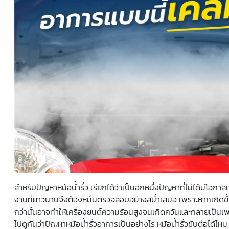
ยินยอมหรือปฏิเสธไม่ให้ความยินยอมในเอกสารนี้ด้วยความ
สมัครใจ ปราศจากการบังคับหรือชักจูง และข้าพเจ้าทราบว่า
ข้าพเจ้าสามารถถอนความยินยอมนี้เสียเมื่อใดก็ได้ เว้นแต่ใน
กรณีมีข้อจำกัดสิทธิตามกฎหมายหรือยังมีสัญญาระหว่าง
ข้าพเจ้ากับสถาบันที่ให้ประโยชน์แก่ข้าพเจ้าอยู่ กรณีที่ข้าพเจ้า
ประสงค์จะไม่ให้ความยินยอม ข้าพเจ้าเข้าใจและยอมรับว่า การ
ไม่ให้ความยินยอมจะมีผลทำให้ข้าพเจ้า (เช่น ข้าพเจ้าอาจได้รับ
ความสะดวกในการใช้บริการน้อยลง หรือข้าพเจ้าไม่สามารถเข้า
ถึงฟังก์ชันการใช้งานบางอย่างได้ เป็นต้น) และข้าพเจ้าทราบ
ว่าการถอนความยินยอมดังกล่าว ไม่มีผลกระทบต่อการประมวล
ผลข้อมูลส่วนบุคคลที่ได้ดำเนินการเสร็จสิ้นไปแล้วก่อนการถอน
ความยินยอม โดยข้าพเจ้าให้ถือเอาการกดเลือก “ให้ความ
ยินยอม” ในช่องสนทนา เป็นการแสดงเจตนายินยอมของ
ข้าพเจ้าแทนการลงลายมือชื่อเป็นหลักฐาน
สำหรับปัญหา
หม้อน้ำรั่ว
เรียกได้ว่าเป็นอีกหนึ่งปัญหาที่ไม่ได้มีโอกาส
งานที่ยาวนานจึงต้องหมั่นตรวจสอบอย่างสม่ำเสมอ เพราะหากเกิดขึ้น
กว่านั้นอาจทำให้เครื่องยนต์ความร้อนสูงจนเกิดควันและกลายเป็นเพล
ไปดูกันว่าปัญหา
หม้อน้ำรั่วอาการ
เป็นอย่างไร
หม้อน้ำรั่วขับต่อได้ไหม