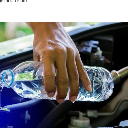
ญหา
หม้อน้ำรั่ว
ได้