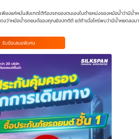
้งสิ้น เพียงแค่หมั่นสังเกตใต้ท้องรถของตนเองในตำแหน่งของหม้อน้ำว่ามีน
งว่าหม้อน้ำรถยนต์ของคุณยังปกติดี แต่ถ้าเมื่อไหร่พบว่ามีน้ำหยดลงม
รับข้อเสนอพิเศษ