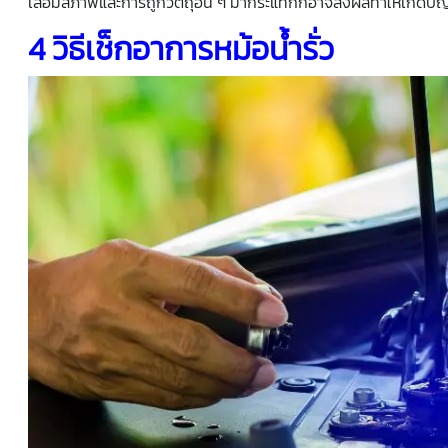
เสื่อมสภาพและการถูกวัตถุอื่น ๆ มากระแทกก็อาจส่งผลทำให้เกิดปั
4 วิธีเช็กอาการ
หม้อน้ำรั่ว