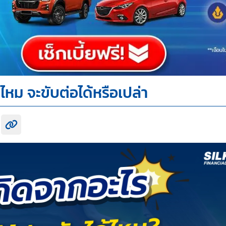
ไหม จะขับต่อได้หรือเปล่า
k share
itter share