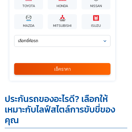
TOYOTA
HONDA
NISSAN
MAZDA
MITSUBISHI
ISUZU
เลือกยี่ห้อรถ
เลือกรุ่นรถ
กรุณาเลือก
เช็คราคา
*
ข้าพเจ้ารับทราบนโยบายคุ้มครองข้อมูลส่วนบุคคล และยินยอมให้
ประกันรถของอะไรดี? เลือกให้
บริษัท SILKSPAN อินชัวรันซ์ โบรกเกอร์เรจ จำกัด รวมถึงบริษัท
ในเครือที่เกี่ยวข้องกัน ตลอดจนคู่ค้าทางธุรกิจและ/หรือ
เหมาะกับไลฟ์สไตล์การขับขี่ของ
พันธมิตรของบริษัทเหล่านี้ สามารถเก็บ ใช้ และ/หรือ เปิดเผย
ข้อมูลส่วนบุคคลและข้อมูลส่วนบุคคลที่มีความอ่อนไหวของ
คุณ
ข้าพเจ้า เพื่อวัตถุประสงค์ในการดำเนินการติดต่อและนำเสนอ
ข้อมูลสำหรับการขายผลิตภัณฑ์ การจัดทำรายการส่งเสริมการ
ขายและการตลาด แจ้งสิทธิประโยชน์หรือข่าวสารต่างๆ แจ้ง
ข้อมูลเกี่ยวกับผลิตภัณฑ์ หรือกรมธรรม์ประกันภัย การใช้ข้อมูล