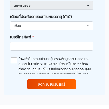
เดือนที่ประกันรถของท่านหมดอายุ (ถ้ามี)
เบอร์โทรศัพท์
*
ข้าพเจ้ารับทราบนโยบายคุ้มครองข้อมูลส่วนบุคคล และ
ยินยอมให้บริษัท SILKSPAN อินชัวรันซ์ โบรกเกอร์เรจ
จำกัด รวมถึงบริษัทในเครือที่เกี่ยวข้องกัน ตลอดจนคู่ค้า
ทางธุรกิจและ/หรือพันธมิตรของบริษัทเหล่านี้ สามารถ
เก็บ ใช้ และ/หรือ เปิดเผยข้อมูลส่วนบุคคลและข้อมูลส่วน
ลงทะเบียนรับสิทธิ์
บุคคลที่มีความอ่อนไหวของข้าพเจ้า เพื่อวัตถุประสงค์ใน
การดำเนินการติดต่อและนำเสนอข้อมูลสำหรับการขาย
ผลิตภัณฑ์ การจัดทำรายการส่งเสริมการขายและการ
ตลาด แจ้งสิทธิประโยชน์หรือข่าวสารต่างๆ แจ้งข้อมูล
เกี่ยวกับผลิตภัณฑ์ หรือกรมธรรม์ประกันภัย การใช้ข้อมูล