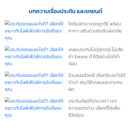
เพื่อพัฒนาผลิตภัณฑ์หรือบริการต่างๆ หรือเพื่อกิจกรรม
อื่นๆ ท่านสามารถอ่านรายละเอียดนโยบายคุ้มครองข้อมูล
บทความเรื่องประกัน และรถยนต์
ส่วนบุคคลและสิทธิของเจ้าของข้อมูลส่วนบุคคลได้ที่
เว็บไซต์ คำประกาศเกี่ยวกับความเป็นส่วนตัว ก่อนให้
ไหว้แม่ย่านางรถถูกวิธี พร้อม
ความยินยอม ทั้งนี้ ก่อนการแสดงเจตนา ข้าพเจ้าได้อ่าน
คาถา เสริมดวงขับขี่ปลอดภัย
รายละเอียดจากเอกสารชี้แจงข้อมูล หรือได้รับคำอธิบาย
จากหน่วยงานถึงวัตถุประสงค์ในการเก็บรวบรวม ใช้หรือ
เปิดเผยข้อมูลส่วนบุคคล (“ประมวลผลข้อมูลส่วนบุคคล”)
เคลมประกันไม่มีคู่กรณี ไม่เสีย
และมีความเข้าใจดีแล้ว ข้าพเจ้าให้ความยินยอมหรือปฏิเสธ
ค่า Excess ทำได้อย่างไรมีคำ
ไม่ให้ความยินยอมในเอกสารนี้ด้วยความสมัครใจ
ปราศจากการบังคับหรือชักจูง และข้าพเจ้าทราบว่า
ตอบ
ข้าพเจ้าสามารถถอนความยินยอมนี้เสียเมื่อใดก็ได้ เว้นแต่
โดนชนแล้วหนี! เรียกร้องอะไรได้
ในกรณีมีข้อจำกัดสิทธิตามกฎหมายหรือยังมีสัญญา
ระหว่างข้าพเจ้ากับสถาบันที่ให้ประโยชน์แก่ข้าพเจ้าอยู่
บ้าง? สรุปวิธีเคลมและตามคน
กรณีที่ข้าพเจ้าประสงค์จะไม่ให้ความยินยอม ข้าพเจ้าเข้าใจ
ผิด
และยอมรับว่า การไม่ให้ความยินยอมจะมีผลทำให้ข้าพเจ้า
(เช่น ข้าพเจ้าอาจได้รับความสะดวกในการใช้บริการน้อย
ประกันภัยมีกี่ประเภท? เจาะ
ลง หรือข้าพเจ้าไม่สามารถเข้าถึงฟังก์ชันการใช้งานบาง
ความแตกต่าง เลือกที่ใช่เพื่อ
อย่างได้ เป็นต้น) และข้าพเจ้าทราบว่าการถอนความ
ชีวิตคุณ
ยินยอมดังกล่าว ไม่มีผลกระทบต่อการประมวลผลข้อมูล
ส่วนบุคคลที่ได้ดำเนินการเสร็จสิ้นไปแล้วก่อนการถอน
ความยินยอม โดยข้าพเจ้าให้ถือเอาการกดเลือก “ให้ความ