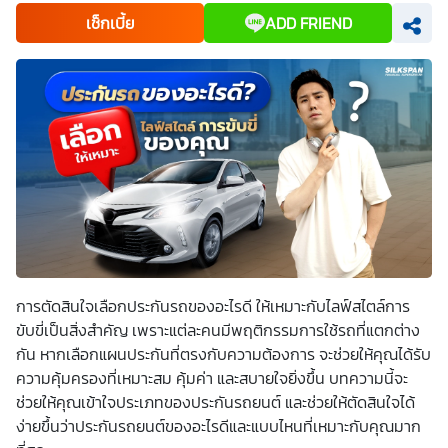
เพื่อพัฒนาผลิตภัณฑ์หรือบริการต่างๆ หรือเพื่อกิจกรรมอื่นๆ
เช็กเบี้ย
ADD FRIEND
ท่านสามารถอ่านรายละเอียดนโยบายคุ้มครองข้อมูลส่วนบุคคล
และสิทธิของเจ้าของข้อมูลส่วนบุคคลได้ที่เว็บไซต์
คำประกาศ
เกี่ยวกับความเป็นส่วนตัว
ก่อนให้ความยินยอม ทั้งนี้ ก่อนการ
แสดงเจตนา ข้าพเจ้าได้อ่านรายละเอียดจากเอกสารชี้แจงข้อมูล
หรือได้รับคำอธิบายจากหน่วยงานถึงวัตถุประสงค์ในการเก็บ
รวบรวม ใช้หรือเปิดเผยข้อมูลส่วนบุคคล (“ประมวลผลข้อมูล
ส่วนบุคคล”) และมีความเข้าใจดีแล้ว ข้าพเจ้าให้ความยินยอมหรือ
ปฏิเสธไม่ให้ความยินยอมในเอกสารนี้ด้วยความสมัครใจ
ปราศจากการบังคับหรือชักจูง และข้าพเจ้าทราบว่าข้าพเจ้า
สามารถถอนความยินยอมนี้เสียเมื่อใดก็ได้ เว้นแต่ในกรณีมีข้อ
จำกัดสิทธิตามกฎหมายหรือยังมีสัญญาระหว่างข้าพเจ้ากับ
สถาบันที่ให้ประโยชน์แก่ข้าพเจ้าอยู่ กรณีที่ข้าพเจ้าประสงค์จะไม่
ให้ความยินยอม ข้าพเจ้าเข้าใจและยอมรับว่า การไม่ให้ความ
ยินยอมจะมีผลทำให้ข้าพเจ้า (เช่น ข้าพเจ้าอาจได้รับความสะดวก
ในการใช้บริการน้อยลง หรือข้าพเจ้าไม่สามารถเข้าถึงฟังก์ชัน
การใช้งานบางอย่างได้ เป็นต้น) และข้าพเจ้าทราบว่าการถอน
ความยินยอมดังกล่าว ไม่มีผลกระทบต่อการประมวลผลข้อมูล
ส่วนบุคคลที่ได้ดำเนินการเสร็จสิ้นไปแล้วก่อนการถอนความ
การตัดสินใจเลือกประกันรถของอะไรดี ให้เหมาะกับไลฟ์สไตล์การ
ยินยอม โดยข้าพเจ้าให้ถือเอาการกดเลือก “ให้ความยินยอม” ใน
ขับขี่เป็นสิ่งสำคัญ เพราะแต่ละคนมีพฤติกรรมการใช้รถที่แตกต่าง
ช่องสนทนา เป็นการแสดงเจตนายินยอมของข้าพเจ้าแทนการ
ลงลายมือชื่อเป็นหลักฐาน
กัน หากเลือกแผนประกันที่ตรงกับความต้องการ จะช่วยให้คุณได้รับ
ความคุ้มครองที่เหมาะสม คุ้มค่า และสบายใจยิ่งขึ้น บทความนี้จะ
ช่วยให้คุณเข้าใจประเภทของประกันรถยนต์ และช่วยให้ตัดสินใจได้
ง่ายขึ้นว่าประกันรถยนต์ของอะไรดีและแบบไหนที่เหมาะกับคุณมาก