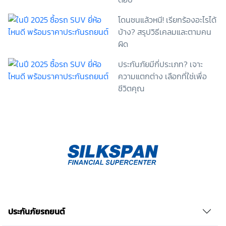
ปราศจากการบังคับหรือชักจูง และข้าพเจ้าทราบว่า
โดนชนแล้วหนี! เรียกร้องอะไรได้
ข้าพเจ้าสามารถถอนความยินยอมนี้เสียเมื่อใดก็ได้ เว้นแต่
บ้าง? สรุปวิธีเคลมและตามคน
ในกรณีมีข้อจำกัดสิทธิตามกฎหมายหรือยังมีสัญญา
ระหว่างข้าพเจ้ากับสถาบันที่ให้ประโยชน์แก่ข้าพเจ้าอยู่
ผิด
กรณีที่ข้าพเจ้าประสงค์จะไม่ให้ความยินยอม ข้าพเจ้าเข้าใจ
และยอมรับว่า การไม่ให้ความยินยอมจะมีผลทำให้ข้าพเจ้า
ประกันภัยมีกี่ประเภท? เจาะ
(เช่น ข้าพเจ้าอาจได้รับความสะดวกในการใช้บริการน้อย
ความแตกต่าง เลือกที่ใช่เพื่อ
ลง หรือข้าพเจ้าไม่สามารถเข้าถึงฟังก์ชันการใช้งานบาง
ชีวิตคุณ
อย่างได้ เป็นต้น) และข้าพเจ้าทราบว่าการถอนความ
ยินยอมดังกล่าว ไม่มีผลกระทบต่อการประมวลผลข้อมูล
ส่วนบุคคลที่ได้ดำเนินการเสร็จสิ้นไปแล้วก่อนการถอน
ความยินยอม โดยข้าพเจ้าให้ถือเอาการกดเลือก “ให้ความ
ยินยอม” ในช่องสนทนา เป็นการแสดงเจตนายินยอมของ
ข้าพเจ้าแทนการลงลายมือชื่อเป็นหลักฐาน รวบรวมเบี้ย
ประกันเท่านั้น เช็คราคา
ประกันภัยรถยนต์