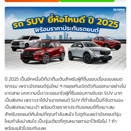
เพื่อพัฒนาผลิตภัณฑ์หรือบริการต่างๆ หรือเพื่อกิจกรรมอื่นๆ
ท่านสามารถอ่านรายละเอียดนโยบายคุ้มครองข้อมูลส่วนบุคคล
และสิทธิของเจ้าของข้อมูลส่วนบุคคลได้ที่เว็บไซต์
คำประกาศ
เกี่ยวกับความเป็นส่วนตัว
ก่อนให้ความยินยอม ทั้งนี้ ก่อนการ
แสดงเจตนา ข้าพเจ้าได้อ่านรายละเอียดจากเอกสารชี้แจงข้อมูล
หรือได้รับคำอธิบายจากหน่วยงานถึงวัตถุประสงค์ในการเก็บ
รวบรวม ใช้หรือเปิดเผยข้อมูลส่วนบุคคล (“ประมวลผลข้อมูล
ส่วนบุคคล”) และมีความเข้าใจดีแล้ว ข้าพเจ้าให้ความยินยอมหรือ
ปฏิเสธไม่ให้ความยินยอมในเอกสารนี้ด้วยความสมัครใจ
ปราศจากการบังคับหรือชักจูง และข้าพเจ้าทราบว่าข้าพเจ้า
สามารถถอนความยินยอมนี้เสียเมื่อใดก็ได้ เว้นแต่ในกรณีมีข้อ
จำกัดสิทธิตามกฎหมายหรือยังมีสัญญาระหว่างข้าพเจ้ากับ
สถาบันที่ให้ประโยชน์แก่ข้าพเจ้าอยู่ กรณีที่ข้าพเจ้าประสงค์จะไม่
ให้ความยินยอม ข้าพเจ้าเข้าใจและยอมรับว่า การไม่ให้ความ
ยินยอมจะมีผลทำให้ข้าพเจ้า (เช่น ข้าพเจ้าอาจได้รับความสะดวก
ในการใช้บริการน้อยลง หรือข้าพเจ้าไม่สามารถเข้าถึงฟังก์ชัน
ปี 2025 เป็นอีกหนึ่งปีที่น่าตื่นเต้นสำหรับผู้ที่ชื่นชอบเรื่องของยนต
การใช้งานบางอย่างได้ เป็นต้น) และข้าพเจ้าทราบว่าการถอน
ความยินยอมดังกล่าว ไม่มีผลกระทบต่อการประมวลผลข้อมูล
รกรรม เพราะมีรถยนต์รุ่นใหม่ ๆ ทยอยกันเปิดตัวกันออกมาอย่างไม่
ส่วนบุคคลที่ได้ดำเนินการเสร็จสิ้นไปแล้วก่อนการถอนความ
ขาดสาย บทความนี้เราจะขอเอาใจผู้ที่ชื่นชอบการขับรถ SUV มาก
ยินยอม โดยข้าพเจ้าให้ถือเอาการกดเลือก “ให้ความยินยอม” ใน
ช่องสนทนา เป็นการแสดงเจตนายินยอมของข้าพเจ้าแทนการ
เป็นพิเศษ เพราะเราได้นำเอารถยนต์ SUV ที่กำลังเป็นที่จับตามอง
ลงลายมือชื่อเป็นหลักฐาน
เป็นพิเศษมาแนะนำ พร้อมด้วยราคาประกันรถยนต์ที่เหมาะสม
สำหรับรถยนต์คันใหม่ที่คุณกำลังสนใจ ไปดูกันเลยว่ามีรถยนต์รุ่น
ไหนกำลังน่าสนใจ เป็นรุ่นเดียวที่คุณหมายตาเอาไว้หรือไม่ ? ถ้า
พร้อมแล้วไปชมกันเลย