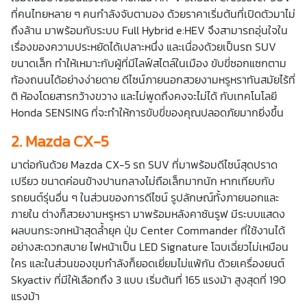
ที่คนไทยหลาย ๆ คนกำลังจับตามอง ด้วยราคาเริ่มต้นที่เปิดตัวมาไม่
ถึงล้าน มาพร้อมกับระบบ Full Hybrid e:HEV จึงสามารถอุ่นใจใน
เรื่องของความประหยัดได้เปลาะหนึ่ง และเนื่องด้วยเป็นรถ SUV
ขนาดเล็ก ทำให้เหมาะกับผู้ที่มีไลฟ์สไตล์ในเมือง ขับขี่ซอกแซกตาม
ท้องถนนได้อย่างง่ายดาย ดีไซน์ภายนอกสวยงามหรูหราทันสมัยไร้ที่
ติ ห้องโดยสารกว้างขวาง และไม่พูดถึงคงจะไม่ได้ กับเทคโนโลยี
Honda SENSING ที่จะทำให้การขับขี่ของคุณปลอดภัยมากยิ่งขึ้น
2.
Mazda CX-5
มาต่อกันด้วย Mazda CX-5 รถ SUV ที่มาพร้อมดีไซน์สุดปราด
เปรียว ขนาดค่อนข้างปานกลางไม่ถือเล็กมากนัก หากเทียบกับ
รถยนต์รุ่นอื่น ๆ ในส่วนของการดีไซน์ รูปลักษณ์ทั้งภายนอกและ
ภายใน ต่างก็สวยงามหรูหรา มาพร้อมหลังคาซันรูฟ มีระบบแสดง
ผลบนกระจกหน้าสุดล้ำยุค ปุ่ม Center Commander ที่ใช้งานได้
อย่างสะดวกสบาย ไฟหน้าเป็น LED Signature โฉบเฉี่ยวไม่เหมือน
ใคร และในส่วนของขุมกำลังก็ยอดเยี่ยมไม่แพ้กัน ด้วยเครื่องยนต์
Skyactiv ที่มีให้เลือกถึง 3 แบบ เริ่มต้นที่ 165 แรงม้า สูงสุดที่ 190
แรงม้า