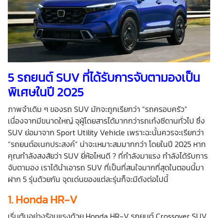
5 รถยนต์
SUV
ที่ได้รับการจับตามองเป็น
พิเศษในปี 2025
ภาพจำเดิม ๆ ของรถ SUV มักจะถูกเรียกว่า “รถครอบครัว”
เนื่องจากมีขนาดใหญ่ จุผู้โดยสารได้มากกว่ารถเก๋งซีดานทั่วไป ซึ่ง
SUV ย่อมาจาก Sport Utility Vehicle เพราะฉะนั้นควรจะเรียกว่า
“รถยนต์อเนกประสงค์” น่าจะเหมาะสมมากกว่า โดยในปี 2025 หาก
คุณกำลังสงสัยว่า SUV ยี่ห้อไหนดี ? ที่กำลังมาแรง กำลังได้รับการ
จับตามอง เราได้นำเอารถ SUV ที่เป็นที่สนใจมากที่สุดในตอนนี้มา
ฝาก 5 รุ่นด้วยกัน จุดเด่นของแต่ละรุ่นก็จะมีดังต่อไปนี้
1.
Honda HR-V
เริ่มต้นอย่างร้อนแรงด้วย Honda HR-V รถยนต์ Crossover SUV