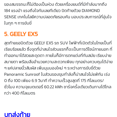
ของสมรรถนะก็ไม่ต้องเป็นห่วง ด้วยเครื่องยนต์ที่มีกำลังมากถึง
184 แรงม้า แรงถึงใจกันเลยทีเดียว ปิดท้ายด้วย DIAMOND
SENSE เทคโนโลยีความปลอดภัยรอบคัน มอบประสบการณ์ที่อุ่นใจ
ในทุก ๆ การขับขี่
5.
GEELY EX5
สุดท้ายขอปิดด้วย GEELY EX5 รถ SUV ไฟฟ้าที่เปิดตัวในไทยเป็นที่
เรียบร้อยแล้ว ซึ่งจุดที่น่าสนใจส่วนแรกก็จะเป็นการดีไซน์ภายนอก ที่
ทำออกมาได้สวยสะดุดตา ภายในก็มีการตกแต่งที่ทันสมัย เรียบง่าย
สบายตา พร้อมสิ่งอำนวยความสะดวกเพียบ ทุกอย่างควบคุมได้ง่าย
ๆ แค่ปลายนิ้วสัมผัส เพิ่มมุมมองใหม่ ๆ ระหว่างการขับขี่ด้วย
Panoramic Sunroof ในส่วนของขุมกำลังก็น่าสนใจไม่แพ้กัน เร่ง
0 ถึง 100 เพียง 6.9 วินาที ทำความเร็วสูงสุดที่ 175 กิโลเมตร/
ชั่วโมง ความจุแบตเตอรี่ 60.22 kWh ชาร์จครั้งเดียวเดินทางได้ไกล
กว่า 400 กิโลเมตร
บทส่งท้าย