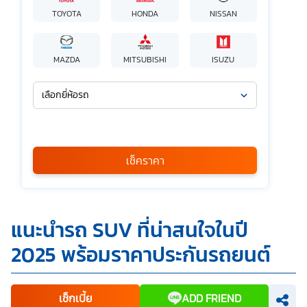
TOYOTA
HONDA
NISSAN
MAZDA
MITSUBISHI
ISUZU
เลือกยี่ห้อรถ
เลือกรุ่นรถ
กรุณาเลือก
เช็คราคา
*
ข้าพเจ้ารับทราบนโยบายคุ้มครองข้อมูลส่วนบุคคล และยินยอมให้
แนะนำรถ SUV ที่น่าสนใจในปี
บริษัท SILKSPAN อินชัวรันซ์ โบรกเกอร์เรจ จำกัด รวมถึงบริษัท
ในเครือที่เกี่ยวข้องกัน ตลอดจนคู่ค้าทางธุรกิจและ/หรือ
2025 พร้อมราคาประกันรถยนต์
พันธมิตรของบริษัทเหล่านี้ สามารถเก็บ ใช้ และ/หรือ เปิดเผย
ข้อมูลส่วนบุคคลและข้อมูลส่วนบุคคลที่มีความอ่อนไหวของ
ข้าพเจ้า เพื่อวัตถุประสงค์ในการดำเนินการติดต่อและนำเสนอ
ข้อมูลสำหรับการขายผลิตภัณฑ์ การจัดทำรายการส่งเสริมการ
ขายและการตลาด แจ้งสิทธิประโยชน์หรือข่าวสารต่างๆ แจ้ง
เช็กเบี้ย
ADD FRIEND
ข้อมูลเกี่ยวกับผลิตภัณฑ์ หรือกรมธรรม์ประกันภัย การใช้ข้อมูล