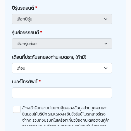
ปีรุ่นรถยนต์
*
รุ่นย่อยรถยนต์
*
เดือนที่ประกันรถของท่านหมดอายุ (ถ้ามี)
เบอร์โทรศัพท์
*
ข้าพเจ้ารับทราบนโยบายคุ้มครองข้อมูลส่วนบุคคล และ
ยินยอมให้บริษัท SILKSPAN อินชัวรันซ์ โบรกเกอร์เรจ
จำกัด รวมถึงบริษัทในเครือที่เกี่ยวข้องกัน ตลอดจนคู่ค้า
ทางธุรกิจและ/หรือพันธมิตรของบริษัทเหล่านี้ สามารถ