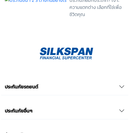
(เช่น ข้าพเจ้าอาจได้รับความสะดวกในการใช้บริการน้อย
ความแตกต่าง เลือกที่ใช่เพื่อ
ลง หรือข้าพเจ้าไม่สามารถเข้าถึงฟังก์ชันการใช้งานบาง
ชีวิตคุณ
อย่างได้ เป็นต้น) และข้าพเจ้าทราบว่าการถอนความ
ยินยอมดังกล่าว ไม่มีผลกระทบต่อการประมวลผลข้อมูล
ส่วนบุคคลที่ได้ดำเนินการเสร็จสิ้นไปแล้วก่อนการถอน
ความยินยอม โดยข้าพเจ้าให้ถือเอาการกดเลือก “ให้ความ
ยินยอม” ในช่องสนทนา เป็นการแสดงเจตนายินยอมของ
ข้าพเจ้าแทนการลงลายมือชื่อเป็นหลักฐาน รวบรวมเบี้ย
ประกันเท่านั้น เช็คราคา
ประกันภัยรถยนต์
ประกันภัยอื่นๆ