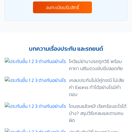
เก็บ ใช้ และ/หรือ เปิดเผยข้อมูลส่วนบุคคลและข้อมูลส่วน
ลงทะเบียนรับสิทธิ์
บุคคลที่มีความอ่อนไหวของข้าพเจ้า เพื่อวัตถุประสงค์ใน
การดำเนินการติดต่อและนำเสนอข้อมูลสำหรับการขาย
ผลิตภัณฑ์ การจัดทำรายการส่งเสริมการขายและการ
ตลาด แจ้งสิทธิประโยชน์หรือข่าวสารต่างๆ แจ้งข้อมูล
เกี่ยวกับผลิตภัณฑ์ หรือกรมธรรม์ประกันภัย การใช้ข้อมูล
เพื่อพัฒนาผลิตภัณฑ์หรือบริการต่างๆ หรือเพื่อกิจกรรม
อื่นๆ ท่านสามารถอ่านรายละเอียดนโยบายคุ้มครองข้อมูล
บทความเรื่องประกัน และรถยนต์
ส่วนบุคคลและสิทธิของเจ้าของข้อมูลส่วนบุคคลได้ที่
เว็บไซต์ คำประกาศเกี่ยวกับความเป็นส่วนตัว ก่อนให้
ไหว้แม่ย่านางรถถูกวิธี พร้อม
ความยินยอม ทั้งนี้ ก่อนการแสดงเจตนา ข้าพเจ้าได้อ่าน
คาถา เสริมดวงขับขี่ปลอดภัย
รายละเอียดจากเอกสารชี้แจงข้อมูล หรือได้รับคำอธิบาย
จากหน่วยงานถึงวัตถุประสงค์ในการเก็บรวบรวม ใช้หรือ
เคลมประกันไม่มีคู่กรณี ไม่เสีย
เปิดเผยข้อมูลส่วนบุคคล (“ประมวลผลข้อมูลส่วนบุคคล”)
ค่า Excess ทำได้อย่างไรมีคำ
และมีความเข้าใจดีแล้ว ข้าพเจ้าให้ความยินยอมหรือปฏิเสธ
ตอบ
ไม่ให้ความยินยอมในเอกสารนี้ด้วยความสมัครใจ
ปราศจากการบังคับหรือชักจูง และข้าพเจ้าทราบว่า
โดนชนแล้วหนี! เรียกร้องอะไรได้
ข้าพเจ้าสามารถถอนความยินยอมนี้เสียเมื่อใดก็ได้ เว้นแต่
บ้าง? สรุปวิธีเคลมและตามคน
ในกรณีมีข้อจำกัดสิทธิตามกฎหมายหรือยังมีสัญญา
ระหว่างข้าพเจ้ากับสถาบันที่ให้ประโยชน์แก่ข้าพเจ้าอยู่
ผิด
กรณีที่ข้าพเจ้าประสงค์จะไม่ให้ความยินยอม ข้าพเจ้าเข้าใจ
และยอมรับว่า การไม่ให้ความยินยอมจะมีผลทำให้ข้าพเจ้า
ประกันภัยมีกี่ประเภท? เจาะ