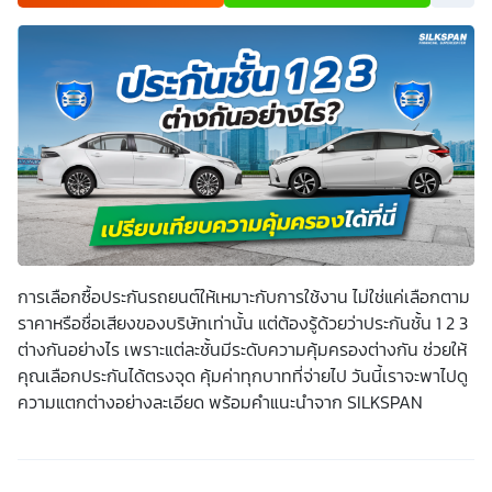
เพื่อพัฒนาผลิตภัณฑ์หรือบริการต่างๆ หรือเพื่อกิจกรรมอื่นๆ
ท่านสามารถอ่านรายละเอียดนโยบายคุ้มครองข้อมูลส่วนบุคคล
และสิทธิของเจ้าของข้อมูลส่วนบุคคลได้ที่เว็บไซต์
คำประกาศ
เกี่ยวกับความเป็นส่วนตัว
ก่อนให้ความยินยอม ทั้งนี้ ก่อนการ
แสดงเจตนา ข้าพเจ้าได้อ่านรายละเอียดจากเอกสารชี้แจงข้อมูล
หรือได้รับคำอธิบายจากหน่วยงานถึงวัตถุประสงค์ในการเก็บ
รวบรวม ใช้หรือเปิดเผยข้อมูลส่วนบุคคล (“ประมวลผลข้อมูล
ส่วนบุคคล”) และมีความเข้าใจดีแล้ว ข้าพเจ้าให้ความยินยอมหรือ
ปฏิเสธไม่ให้ความยินยอมในเอกสารนี้ด้วยความสมัครใจ
ปราศจากการบังคับหรือชักจูง และข้าพเจ้าทราบว่าข้าพเจ้า
สามารถถอนความยินยอมนี้เสียเมื่อใดก็ได้ เว้นแต่ในกรณีมีข้อ
จำกัดสิทธิตามกฎหมายหรือยังมีสัญญาระหว่างข้าพเจ้ากับ
สถาบันที่ให้ประโยชน์แก่ข้าพเจ้าอยู่ กรณีที่ข้าพเจ้าประสงค์จะไม่
ให้ความยินยอม ข้าพเจ้าเข้าใจและยอมรับว่า การไม่ให้ความ
ยินยอมจะมีผลทำให้ข้าพเจ้า (เช่น ข้าพเจ้าอาจได้รับความสะดวก
ในการใช้บริการน้อยลง หรือข้าพเจ้าไม่สามารถเข้าถึงฟังก์ชัน
การเลือกซื้อประกันรถยนต์ให้เหมาะกับการใช้งาน ไม่ใช่แค่เลือกตาม
การใช้งานบางอย่างได้ เป็นต้น) และข้าพเจ้าทราบว่าการถอน
ความยินยอมดังกล่าว ไม่มีผลกระทบต่อการประมวลผลข้อมูล
ราคาหรือชื่อเสียงของบริษัทเท่านั้น แต่ต้องรู้ด้วยว่าประกันชั้น 1 2 3
ส่วนบุคคลที่ได้ดำเนินการเสร็จสิ้นไปแล้วก่อนการถอนความ
ต่างกันอย่างไร เพราะแต่ละชั้นมีระดับความคุ้มครองต่างกัน ช่วยให้
ยินยอม โดยข้าพเจ้าให้ถือเอาการกดเลือก “ให้ความยินยอม” ใน
ช่องสนทนา เป็นการแสดงเจตนายินยอมของข้าพเจ้าแทนการ
คุณเลือกประกันได้ตรงจุด คุ้มค่าทุกบาทที่จ่ายไป วันนี้เราจะพาไปดู
ลงลายมือชื่อเป็นหลักฐาน
ความแตกต่างอย่างละเอียด พร้อมคำแนะนำจาก SILKSPAN