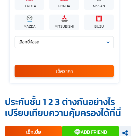
TOYOTA
HONDA
NISSAN
MAZDA
MITSUBISHI
ISUZU
เลือกยี่ห้อรถ
เลือกรุ่นรถ
กรุณาเลือก
เช็คราคา
*
ข้าพเจ้ารับทราบนโยบายคุ้มครองข้อมูลส่วนบุคคล และยินยอมให้
ประกันชั้น 1 2 3 ต่างกันอย่างไร
บริษัท SILKSPAN อินชัวรันซ์ โบรกเกอร์เรจ จำกัด รวมถึงบริษัท
ในเครือที่เกี่ยวข้องกัน ตลอดจนคู่ค้าทางธุรกิจและ/หรือ
เปรียบเทียบความคุ้มครองได้ที่นี่
พันธมิตรของบริษัทเหล่านี้ สามารถเก็บ ใช้ และ/หรือ เปิดเผย
ข้อมูลส่วนบุคคลและข้อมูลส่วนบุคคลที่มีความอ่อนไหวของ
ข้าพเจ้า เพื่อวัตถุประสงค์ในการดำเนินการติดต่อและนำเสนอ
ข้อมูลสำหรับการขายผลิตภัณฑ์ การจัดทำรายการส่งเสริมการ
ขายและการตลาด แจ้งสิทธิประโยชน์หรือข่าวสารต่างๆ แจ้ง
เช็กเบี้ย
ADD FRIEND
ข้อมูลเกี่ยวกับผลิตภัณฑ์ หรือกรมธรรม์ประกันภัย การใช้ข้อมูล