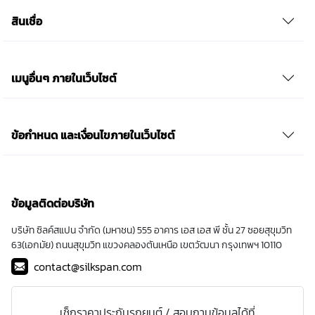
สินเชื่อ
เมนูอื่นๆ ภายในเว็บไซต์
ข้อกำหนด และเงื่อนไขภายในเว็บไซต์
ข้อมูลติดต่อบริษัท
บริษัท ซิลค์สแปน จำกัด (มหาชน) 555 อาคาร เอส เอส พี ชั้น 27 ซอยสุขุมวิท
63(เอกมัย) ถนนสุขุมวิท แขวงคลองตันเหนือ เขตวัฒนา กรุงเทพฯ 10110
contact@silkspan.com
เช็กราคาประกันรถยนต์ / สอบถามข้อมูลได้ที่