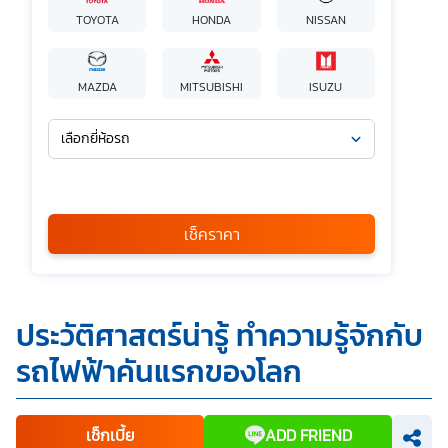
TOYOTA
HONDA
NISSAN
MAZDA
MITSUBISHI
ISUZU
เลือกยี่ห้อรถ
เลือกรุ่นรถ
กรุณาเลือก
เช็คราคา
*
ข้าพเจ้ารับทราบนโยบายคุ้มครองข้อมูลส่วนบุคคล และยินยอมให้
ประวัติศาสตร์น่ารู้ ทำความรู้จักกับ
บริษัท SILKSPAN อินชัวรันซ์ โบรกเกอร์เรจ จำกัด รวมถึงบริษัท
ในเครือที่เกี่ยวข้องกัน ตลอดจนคู่ค้าทางธุรกิจและ/หรือ
รถไฟฟ้าคันแรกของโลก
พันธมิตรของบริษัทเหล่านี้ สามารถเก็บ ใช้ และ/หรือ เปิดเผย
ข้อมูลส่วนบุคคลและข้อมูลส่วนบุคคลที่มีความอ่อนไหวของ
ข้าพเจ้า เพื่อวัตถุประสงค์ในการดำเนินการติดต่อและนำเสนอ
ข้อมูลสำหรับการขายผลิตภัณฑ์ การจัดทำรายการส่งเสริมการ
ขายและการตลาด แจ้งสิทธิประโยชน์หรือข่าวสารต่างๆ แจ้ง
เช็กเบี้ย
ADD FRIEND
ข้อมูลเกี่ยวกับผลิตภัณฑ์ หรือกรมธรรม์ประกันภัย การใช้ข้อมูล