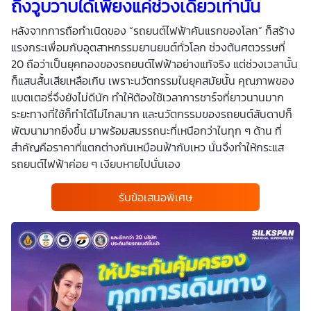
ถึงวูบวาบได้เพียงแค่ช่วงเดียวเท่านั้น
หลังจากการถือกำเนิดของ “รถยนต์ไฟฟ้าคันแรกของโลก” ก็สร้าง
แรงกระเพื่อมกับอุตสาหกรรมยานยนต์ทั่วโลก ช่วงต้นศตวรรษที่
20 ถือว่าเป็นยุคทองของรถยนต์ไฟฟ้าอย่างแท้จริง แต่ช่วงเวลานั้น
ก็แสนสั้นเสียเหลือเกิน เพราะนวัตกรรมในยุคสมัยนั้น คุณภาพของ
แบตเตอรี่จึงยังไม่ดีนัก ทำให้ต้องใช้เวลาการชาร์จที่ยาวนานมาก
ระยะทางที่ใช้ก็ทำได้ไม่ไกลมาก และนวัตกรรมของรถยนต์สันดาปก็
พัฒนามากยิ่งขึ้น มาพร้อมสมรรถนะที่เหนือกว่าในทุก ๆ ด้าน ที่
สำคัญคือราคาที่แตกต่างกันเหมือนฟ้ากับเหว นั่นจึงทำให้กระแส
รถยนต์ไฟฟ้าค่อย ๆ เงียบหายไปนั่นเอง
รับข้อเสนอพิเศษ