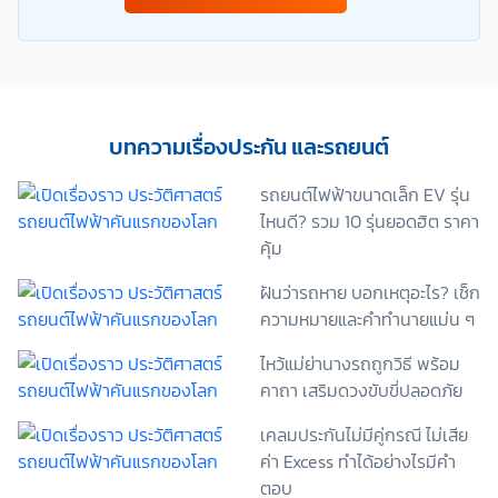
การดำเนินการติดต่อและนำเสนอข้อมูลสำหรับการขาย
ผลิตภัณฑ์ การจัดทำรายการส่งเสริมการขายและการ
ตลาด แจ้งสิทธิประโยชน์หรือข่าวสารต่างๆ แจ้งข้อมูล
เกี่ยวกับผลิตภัณฑ์ หรือกรมธรรม์ประกันภัย การใช้ข้อมูล
เพื่อพัฒนาผลิตภัณฑ์หรือบริการต่างๆ หรือเพื่อกิจกรรม
อื่นๆ ท่านสามารถอ่านรายละเอียดนโยบายคุ้มครองข้อมูล
บทความเรื่องประกัน และรถยนต์
ส่วนบุคคลและสิทธิของเจ้าของข้อมูลส่วนบุคคลได้ที่
เว็บไซต์ คำประกาศเกี่ยวกับความเป็นส่วนตัว ก่อนให้
รถยนต์ไฟฟ้าขนาดเล็ก EV รุ่น
ความยินยอม ทั้งนี้ ก่อนการแสดงเจตนา ข้าพเจ้าได้อ่าน
ไหนดี? รวม 10 รุ่นยอดฮิต ราคา
รายละเอียดจากเอกสารชี้แจงข้อมูล หรือได้รับคำอธิบาย
คุ้ม
จากหน่วยงานถึงวัตถุประสงค์ในการเก็บรวบรวม ใช้หรือ
เปิดเผยข้อมูลส่วนบุคคล (“ประมวลผลข้อมูลส่วนบุคคล”)
ฝันว่ารถหาย บอกเหตุอะไร? เช็ก
และมีความเข้าใจดีแล้ว ข้าพเจ้าให้ความยินยอมหรือปฏิเสธ
ความหมายและคำทำนายแม่น ๆ
ไม่ให้ความยินยอมในเอกสารนี้ด้วยความสมัครใจ
ปราศจากการบังคับหรือชักจูง และข้าพเจ้าทราบว่า
ไหว้แม่ย่านางรถถูกวิธี พร้อม
ข้าพเจ้าสามารถถอนความยินยอมนี้เสียเมื่อใดก็ได้ เว้นแต่
คาถา เสริมดวงขับขี่ปลอดภัย
ในกรณีมีข้อจำกัดสิทธิตามกฎหมายหรือยังมีสัญญา
ระหว่างข้าพเจ้ากับสถาบันที่ให้ประโยชน์แก่ข้าพเจ้าอยู่
เคลมประกันไม่มีคู่กรณี ไม่เสีย
กรณีที่ข้าพเจ้าประสงค์จะไม่ให้ความยินยอม ข้าพเจ้าเข้าใจ
และยอมรับว่า การไม่ให้ความยินยอมจะมีผลทำให้ข้าพเจ้า
ค่า Excess ทำได้อย่างไรมีคำ
(เช่น ข้าพเจ้าอาจได้รับความสะดวกในการใช้บริการน้อย
ตอบ