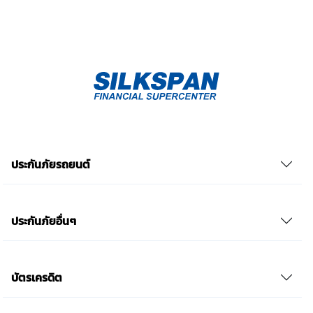
ลง หรือข้าพเจ้าไม่สามารถเข้าถึงฟังก์ชันการใช้งานบาง
อย่างได้ เป็นต้น) และข้าพเจ้าทราบว่าการถอนความ
ยินยอมดังกล่าว ไม่มีผลกระทบต่อการประมวลผลข้อมูล
ส่วนบุคคลที่ได้ดำเนินการเสร็จสิ้นไปแล้วก่อนการถอน
ความยินยอม โดยข้าพเจ้าให้ถือเอาการกดเลือก “ให้ความ
ยินยอม” ในช่องสนทนา เป็นการแสดงเจตนายินยอมของ
ข้าพเจ้าแทนการลงลายมือชื่อเป็นหลักฐาน รวบรวมเบี้ย
ประกันเท่านั้น เช็คราคา
ประกันภัยรถยนต์
ประกันภัยอื่นๆ
บัตรเครดิต