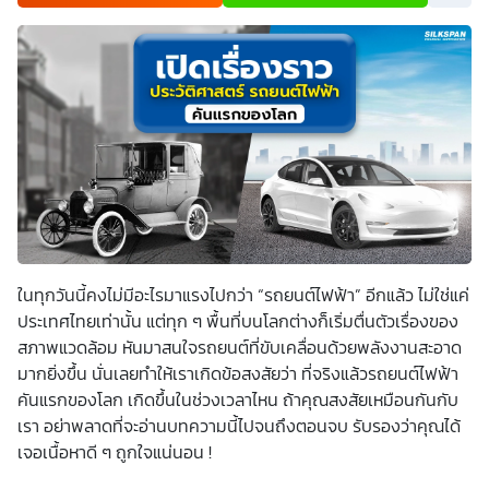
เพื่อพัฒนาผลิตภัณฑ์หรือบริการต่างๆ หรือเพื่อกิจกรรมอื่นๆ
ท่านสามารถอ่านรายละเอียดนโยบายคุ้มครองข้อมูลส่วนบุคคล
และสิทธิของเจ้าของข้อมูลส่วนบุคคลได้ที่เว็บไซต์
คำประกาศ
เกี่ยวกับความเป็นส่วนตัว
ก่อนให้ความยินยอม ทั้งนี้ ก่อนการ
แสดงเจตนา ข้าพเจ้าได้อ่านรายละเอียดจากเอกสารชี้แจงข้อมูล
หรือได้รับคำอธิบายจากหน่วยงานถึงวัตถุประสงค์ในการเก็บ
รวบรวม ใช้หรือเปิดเผยข้อมูลส่วนบุคคล (“ประมวลผลข้อมูล
ส่วนบุคคล”) และมีความเข้าใจดีแล้ว ข้าพเจ้าให้ความยินยอมหรือ
ปฏิเสธไม่ให้ความยินยอมในเอกสารนี้ด้วยความสมัครใจ
ปราศจากการบังคับหรือชักจูง และข้าพเจ้าทราบว่าข้าพเจ้า
สามารถถอนความยินยอมนี้เสียเมื่อใดก็ได้ เว้นแต่ในกรณีมีข้อ
จำกัดสิทธิตามกฎหมายหรือยังมีสัญญาระหว่างข้าพเจ้ากับ
สถาบันที่ให้ประโยชน์แก่ข้าพเจ้าอยู่ กรณีที่ข้าพเจ้าประสงค์จะไม่
ให้ความยินยอม ข้าพเจ้าเข้าใจและยอมรับว่า การไม่ให้ความ
ยินยอมจะมีผลทำให้ข้าพเจ้า (เช่น ข้าพเจ้าอาจได้รับความสะดวก
ในการใช้บริการน้อยลง หรือข้าพเจ้าไม่สามารถเข้าถึงฟังก์ชัน
ในทุกวันนี้คงไม่มีอะไรมาแรงไปกว่า “รถยนต์ไฟฟ้า” อีกแล้ว ไม่ใช่แค่
การใช้งานบางอย่างได้ เป็นต้น) และข้าพเจ้าทราบว่าการถอน
ความยินยอมดังกล่าว ไม่มีผลกระทบต่อการประมวลผลข้อมูล
ประเทศไทยเท่านั้น แต่ทุก ๆ พื้นที่บนโลกต่างก็เริ่มตื่นตัวเรื่องของ
ส่วนบุคคลที่ได้ดำเนินการเสร็จสิ้นไปแล้วก่อนการถอนความ
สภาพแวดล้อม หันมาสนใจรถยนต์ที่ขับเคลื่อนด้วยพลังงานสะอาด
ยินยอม โดยข้าพเจ้าให้ถือเอาการกดเลือก “ให้ความยินยอม” ใน
ช่องสนทนา เป็นการแสดงเจตนายินยอมของข้าพเจ้าแทนการ
มากยิ่งขึ้น นั่นเลยทำให้เราเกิดข้อสงสัยว่า ที่จริงแล้วรถยนต์ไฟฟ้า
ลงลายมือชื่อเป็นหลักฐาน
คันแรกของโลก เกิดขึ้นในช่วงเวลาไหน ถ้าคุณสงสัยเหมือนกันกับ
เรา อย่าพลาดที่จะอ่านบทความนี้ไปจนถึงตอนจบ รับรองว่าคุณได้
เจอเนื้อหาดี ๆ ถูกใจแน่นอน !