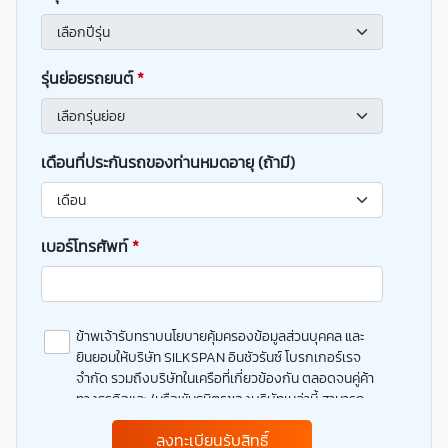
รุ่นย่อยรถยนต์
*
เดือนที่ประกันรถของท่านหมดอายุ (ถ้ามี)
เบอร์โทรศัพท์
*
ข้าพเจ้ารับทราบนโยบายคุ้มครองข้อมูลส่วนบุคคล และ
ยินยอมให้บริษัท SILKSPAN อินชัวรันซ์ โบรกเกอร์เรจ
จำกัด รวมถึงบริษัทในเครือที่เกี่ยวข้องกัน ตลอดจนคู่ค้า
ทางธุรกิจและ/หรือพันธมิตรของบริษัทเหล่านี้ สามารถ
เก็บ ใช้ และ/หรือ เปิดเผยข้อมูลส่วนบุคคลและข้อมูลส่วน
ลงทะเบียนรับสิทธิ์
บุคคลที่มีความอ่อนไหวของข้าพเจ้า เพื่อวัตถุประสงค์ใน