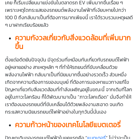
เคย ก็เริ่มเปลี่ยนมาแข่งขันในตลาดรถ EV เพิ่มมากขึ้นเรื่อย ๆ
เพราะเหตุใดกระแสของรถยนต์พลังงานไฟฟ้าที่เงียบหายไปกว่า
100 ปี ถึงกลับมาเป็นที่ต้องการมากเพียงนี้ เราได้รวบรวมเหตุผลดี
ๆ มาฝากเรียบร้อยแล้ว
ความกังวลเกี่ยวกับสิ่งแวดล้อมที่เพิ่มมาก
ขึ้น
ตั้งแต่อดีตยันปัจจุบัน มีจุดร่วมที่เหมือนกันเกี่ยวกับรถยนต์ไฟฟ้า
อยู่หลายอย่าง สาเหตุหลัก ๆ ที่ทำให้รถยนต์ที่ขับเคลื่อนด้วย
พลังงานไฟฟ้า กลับมาเป็นที่นิยมมากขึ้นอย่างรวดเร็ว ส่วนหนึ่ง
เกิดจากความต้องการของมนุษย์ ที่ต้องการมองหาแนวทางแก้ไข
ปัญหาเกี่ยวกับสิ่งแวดล้อมที่กำลังเผชิญอยู่ในขณะนี้ จากเดิมที่โลก
อยู่ในภาวะโลกร้อน ก็ได้พัฒนามาเป็น “ภาวะโลกเดือด” นั่นจึงทำให้
เราต้องมองรถยนต์ที่ขับเคลื่อนได้ด้วยพลังงานสะอาด จนเกิด
กระแสความนิยมรถยนต์ไฟฟ้าอย่างในทุกวันนี้นั่นเอง
ความก้าวหน้าของเทคโนโลยีแบตเตอรี่
ปัญหาเดิมของรถยนต์ไฟฟ้าในยุคแรกคือ “
แบตเตอรี่
” ไม่ว่าจะเป็น