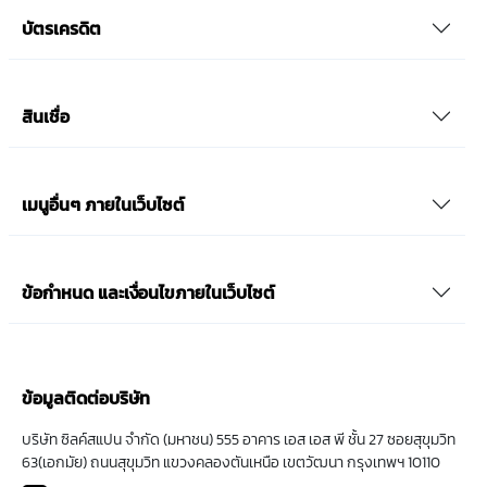
บัตรเครดิต
สินเชื่อ
เมนูอื่นๆ ภายในเว็บไซต์
ข้อกำหนด และเงื่อนไขภายในเว็บไซต์
ข้อมูลติดต่อบริษัท
บริษัท ซิลค์สแปน จำกัด (มหาชน) 555 อาคาร เอส เอส พี ชั้น 27 ซอยสุขุมวิท
63(เอกมัย) ถนนสุขุมวิท แขวงคลองตันเหนือ เขตวัฒนา กรุงเทพฯ 10110