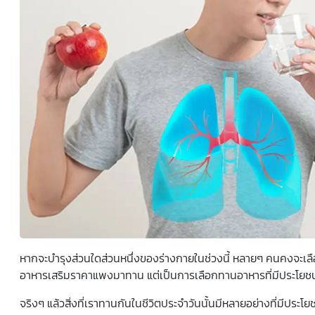
ยินยอมหรือปฏิเสธไม่ให้ความยินยอมในเอกสารนี้ด้วยความ
สมัครใจ ปราศจากการบังคับหรือชักจูง และข้าพเจ้าทราบว่า
ข้าพเจ้าสามารถถอนความยินยอมนี้เสียเมื่อใดก็ได้ เว้นแต่ใน
กรณีมีข้อจำกัดสิทธิตามกฎหมายหรือยังมีสัญญาระหว่าง
ข้าพเจ้ากับสถาบันที่ให้ประโยชน์แก่ข้าพเจ้าอยู่ กรณีที่ข้าพเจ้า
ประสงค์จะไม่ให้ความยินยอม ข้าพเจ้าเข้าใจและยอมรับว่า การ
ไม่ให้ความยินยอมจะมีผลทำให้ข้าพเจ้า (เช่น ข้าพเจ้าอาจได้รับ
ความสะดวกในการใช้บริการน้อยลง หรือข้าพเจ้าไม่สามารถเข้า
ถึงฟังก์ชันการใช้งานบางอย่างได้ เป็นต้น) และข้าพเจ้าทราบ
ว่าการถอนความยินยอมดังกล่าว ไม่มีผลกระทบต่อการประมวล
ผลข้อมูลส่วนบุคคลที่ได้ดำเนินการเสร็จสิ้นไปแล้วก่อนการถอน
ความยินยอม โดยข้าพเจ้าให้ถือเอาการกดเลือก “ให้ความ
ยินยอม” ในช่องสนทนา เป็นการแสดงเจตนายินยอมของ
ข้าพเจ้าแทนการลงลายมือชื่อเป็นหลักฐาน
หากจะบำรุงส่วนใดส่วนหนึ่งของร่างกายในช่วงนี้ หลายๆ คนคงจะเลื
อาหารเสริมราคาแพงมาทาน แต่เป็นการเลือกทานอาหารที่มีประโยชน์
จริงๆ แล้วสิ่งที่เราทานกันในชีวิตประจำวันนั้นมีหลายอย่างที่มีประ