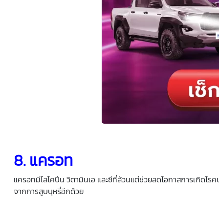
8. แครอท
แครอทมีไลโคปีน วิตามินเอ และซีที่ล้วนแต่ช่วยลดโอกาสการเกิดโรคป
จากการสูบบุหรี่อีกด้วย