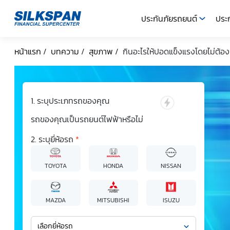
ประกันภัยรถยนต์
ประก
SILKSPAN
หน้าแรก
/
บทความ
/
สุขภาพ
/
กินอะไรให้ปอดแข็งแรงโดยไม่ต้องเส
ระบุประเภทรถของคุณ
รถของคุณเป็นรถยนต์ไฟฟ้าหรือไม่
ระบุยี่ห้อรถ
*
TOYOTA
HONDA
NISSAN
MAZDA
MITSUBISHI
ISUZU
เลือกยี่ห้อรถ