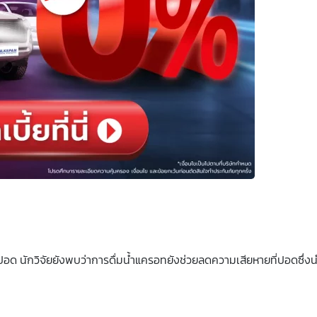
อด นักวิจัยยังพบว่าการดื่มน้ำแครอทยังช่วยลดความเสียหายที่ปอดซึ่งนำ