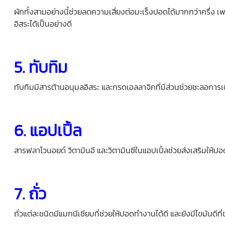
ผักทั้งสามอย่างนี้ช่วยลดความเสี่ยงต่อมะเร็งปอดได้มากกว่าครึ่ง เ
อิสระได้เป็นอย่างดี
5. ทับทิม
ทับทิมมีสารต้านอนุมลอิสระ และกรดเอลลาจิกที่มีส่วนช่วยชะลอการ
6. แอปเปิ้ล
สารฟลาโวนอยด์ วิตามินอี และวิตามินซีในแอปเปิ้ลช่วยส่งเสริมให้ป
7. ถั่ว
ถั่วแต่ละชนิดมีแมกนีเซียมที่ช่วยให้ปอดทำงานได้ดี และยังมีไขมันดีที