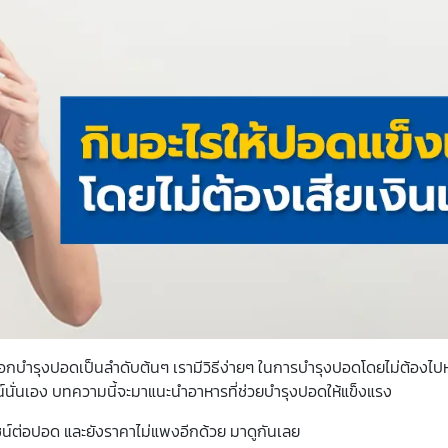
อกบำรุงปอดเป็นลำดับต้นๆ เรามีวิธีง่ายๆ ในการบำรุงปอดโดยไม่ต้องไปห
นั่นเอง บทความนี้จะมาแนะนำอาหารที่ช่วยบำรุงปอดให้แข็งแรง
โยชน์ต่อปอด และยังราคาไม่แพงอีกด้วย มาดูกันเลย