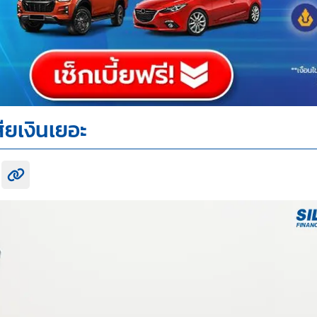
ียเงินเยอะ
k share
itter share