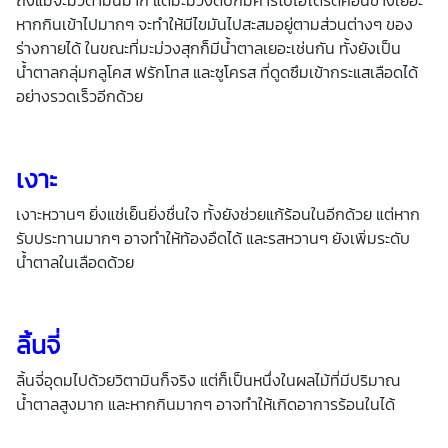
หากกินเข้าไปมากๆ จะทำให้มีไขมันไปสะสมอยู่ตามส่วนต่างๆ ของ
ร่างกายได้ ในขณะที่มะม่วงสุกก็มีน้ำตาลเยอะเช่นกัน ทั้งยังเป็น
น้ำตาลกลุ่มกลูโคส ฟรักโทส และซูโครส ที่ดูดซึมเข้ากระแสเลือดได้
อย่างรวดเร็วอีกด้วย
เงาะ
เงาะหวานๆ ยิ่งแช่เย็นยิ่งชื่นใจ ทั้งยังช่วยแก้ร้อนในอีกด้วย แต่หาก
รับประทานมากๆ อาจทำให้ท้องอืดได้ และรสหวานๆ ยังเพิ่มระดับ
น้ำตาลในเลือดด้วย
ลิ้นจี่
ลิ้นจี่อุดมไปด้วยวิตามินก็จริง แต่ก็เป็นหนึ่งในผลไม้ที่มีปริมาณ
น้ำตาลสูงมาก และหากกินมากๆ อาจทำให้เกิดอาการร้อนในได้