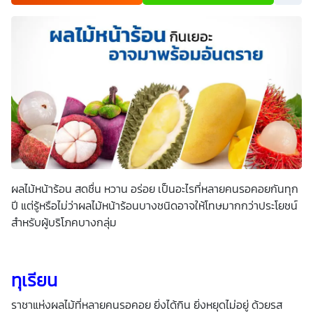
เพื่อพัฒนาผลิตภัณฑ์หรือบริการต่างๆ หรือเพื่อกิจกรรมอื่นๆ
ท่านสามารถอ่านรายละเอียดนโยบายคุ้มครองข้อมูลส่วนบุคคล
และสิทธิของเจ้าของข้อมูลส่วนบุคคลได้ที่เว็บไซต์
คำประกาศ
เกี่ยวกับความเป็นส่วนตัว
ก่อนให้ความยินยอม ทั้งนี้ ก่อนการ
แสดงเจตนา ข้าพเจ้าได้อ่านรายละเอียดจากเอกสารชี้แจงข้อมูล
หรือได้รับคำอธิบายจากหน่วยงานถึงวัตถุประสงค์ในการเก็บ
รวบรวม ใช้หรือเปิดเผยข้อมูลส่วนบุคคล (“ประมวลผลข้อมูล
ส่วนบุคคล”) และมีความเข้าใจดีแล้ว ข้าพเจ้าให้ความยินยอมหรือ
ปฏิเสธไม่ให้ความยินยอมในเอกสารนี้ด้วยความสมัครใจ
ปราศจากการบังคับหรือชักจูง และข้าพเจ้าทราบว่าข้าพเจ้า
สามารถถอนความยินยอมนี้เสียเมื่อใดก็ได้ เว้นแต่ในกรณีมีข้อ
จำกัดสิทธิตามกฎหมายหรือยังมีสัญญาระหว่างข้าพเจ้ากับ
สถาบันที่ให้ประโยชน์แก่ข้าพเจ้าอยู่ กรณีที่ข้าพเจ้าประสงค์จะไม่
ให้ความยินยอม ข้าพเจ้าเข้าใจและยอมรับว่า การไม่ให้ความ
ยินยอมจะมีผลทำให้ข้าพเจ้า (เช่น ข้าพเจ้าอาจได้รับความสะดวก
ในการใช้บริการน้อยลง หรือข้าพเจ้าไม่สามารถเข้าถึงฟังก์ชัน
ผลไม้หน้าร้อน สดชื่น หวาน อร่อย เป็นอะไรที่หลายคนรอคอยกันทุก
การใช้งานบางอย่างได้ เป็นต้น) และข้าพเจ้าทราบว่าการถอน
ความยินยอมดังกล่าว ไม่มีผลกระทบต่อการประมวลผลข้อมูล
ปี แต่รู้หรือไม่ว่าผลไม้หน้าร้อนบางชนิดอาจให้โทษมากกว่าประโยชน์
ส่วนบุคคลที่ได้ดำเนินการเสร็จสิ้นไปแล้วก่อนการถอนความ
สำหรับผู้บริโภคบางกลุ่ม
ยินยอม โดยข้าพเจ้าให้ถือเอาการกดเลือก “ให้ความยินยอม” ใน
ช่องสนทนา เป็นการแสดงเจตนายินยอมของข้าพเจ้าแทนการ
ลงลายมือชื่อเป็นหลักฐาน
ทุเรียน
ราชาแห่งผลไม้ที่หลายคนรอคอย ยิ่งได้กิน ยิ่งหยุดไม่อยู่ ด้วยรส