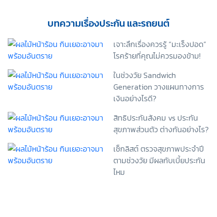
เพื่อพัฒนาผลิตภัณฑ์หรือบริการต่างๆ หรือเพื่อกิจกรรม
อื่นๆ ท่านสามารถอ่านรายละเอียดนโยบายคุ้มครองข้อมูล
บทความเรื่องประกัน และรถยนต์
ส่วนบุคคลและสิทธิของเจ้าของข้อมูลส่วนบุคคลได้ที่
เว็บไซต์ คำประกาศเกี่ยวกับความเป็นส่วนตัว ก่อนให้
เจาะลึกเรื่องควรรู้ “มะเร็งปอด”
ความยินยอม ทั้งนี้ ก่อนการแสดงเจตนา ข้าพเจ้าได้อ่าน
โรคร้ายที่คุณไม่ควรมองข้าม!
รายละเอียดจากเอกสารชี้แจงข้อมูล หรือได้รับคำอธิบาย
จากหน่วยงานถึงวัตถุประสงค์ในการเก็บรวบรวม ใช้หรือ
ในช่วงวัย Sandwich
เปิดเผยข้อมูลส่วนบุคคล (“ประมวลผลข้อมูลส่วนบุคคล”)
Generation วางแผนทางการ
และมีความเข้าใจดีแล้ว ข้าพเจ้าให้ความยินยอมหรือปฏิเสธ
เงินอย่างไรดี?
ไม่ให้ความยินยอมในเอกสารนี้ด้วยความสมัครใจ
ปราศจากการบังคับหรือชักจูง และข้าพเจ้าทราบว่า
สิทธิประกันสังคม vs ประกัน
ข้าพเจ้าสามารถถอนความยินยอมนี้เสียเมื่อใดก็ได้ เว้นแต่
สุขภาพส่วนตัว ต่างกันอย่างไร?
ในกรณีมีข้อจำกัดสิทธิตามกฎหมายหรือยังมีสัญญา
ระหว่างข้าพเจ้ากับสถาบันที่ให้ประโยชน์แก่ข้าพเจ้าอยู่
เช็กลิสต์ ตรวจสุขภาพประจำปี
กรณีที่ข้าพเจ้าประสงค์จะไม่ให้ความยินยอม ข้าพเจ้าเข้าใจ
และยอมรับว่า การไม่ให้ความยินยอมจะมีผลทำให้ข้าพเจ้า
ตามช่วงวัย มีผลกับเบี้ยประกัน
(เช่น ข้าพเจ้าอาจได้รับความสะดวกในการใช้บริการน้อย
ไหม
ลง หรือข้าพเจ้าไม่สามารถเข้าถึงฟังก์ชันการใช้งานบาง
อย่างได้ เป็นต้น) และข้าพเจ้าทราบว่าการถอนความ
ยินยอมดังกล่าว ไม่มีผลกระทบต่อการประมวลผลข้อมูล
ส่วนบุคคลที่ได้ดำเนินการเสร็จสิ้นไปแล้วก่อนการถอน