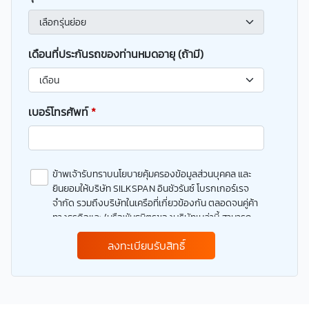
เดือนที่ประกันรถของท่านหมดอายุ (ถ้ามี)
เบอร์โทรศัพท์
*
ข้าพเจ้ารับทราบนโยบายคุ้มครองข้อมูลส่วนบุคคล และ
ยินยอมให้บริษัท SILKSPAN อินชัวรันซ์ โบรกเกอร์เรจ
จำกัด รวมถึงบริษัทในเครือที่เกี่ยวข้องกัน ตลอดจนคู่ค้า
ทางธุรกิจและ/หรือพันธมิตรของบริษัทเหล่านี้ สามารถ
เก็บ ใช้ และ/หรือ เปิดเผยข้อมูลส่วนบุคคลและข้อมูลส่วน
ลงทะเบียนรับสิทธิ์
บุคคลที่มีความอ่อนไหวของข้าพเจ้า เพื่อวัตถุประสงค์ใน
การดำเนินการติดต่อและนำเสนอข้อมูลสำหรับการขาย
ผลิตภัณฑ์ การจัดทำรายการส่งเสริมการขายและการ
ตลาด แจ้งสิทธิประโยชน์หรือข่าวสารต่างๆ แจ้งข้อมูล
เกี่ยวกับผลิตภัณฑ์ หรือกรมธรรม์ประกันภัย การใช้ข้อมูล