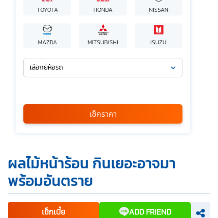
TOYOTA
HONDA
NISSAN
MAZDA
MITSUBISHI
ISUZU
เลือกยี่ห้อรถ
เลือกรุ่นรถ
กรุณาเลือก
เช็คราคา
*
ข้าพเจ้ารับทราบนโยบายคุ้มครองข้อมูลส่วนบุคคล และยินยอมให้
ผลไม้หน้าร้อน กินเยอะอาจมา
บริษัท SILKSPAN อินชัวรันซ์ โบรกเกอร์เรจ จำกัด รวมถึงบริษัท
ในเครือที่เกี่ยวข้องกัน ตลอดจนคู่ค้าทางธุรกิจและ/หรือ
พร้อมอันตราย
พันธมิตรของบริษัทเหล่านี้ สามารถเก็บ ใช้ และ/หรือ เปิดเผย
ข้อมูลส่วนบุคคลและข้อมูลส่วนบุคคลที่มีความอ่อนไหวของ
ข้าพเจ้า เพื่อวัตถุประสงค์ในการดำเนินการติดต่อและนำเสนอ
ข้อมูลสำหรับการขายผลิตภัณฑ์ การจัดทำรายการส่งเสริมการ
ขายและการตลาด แจ้งสิทธิประโยชน์หรือข่าวสารต่างๆ แจ้ง
เช็กเบี้ย
ADD FRIEND
ข้อมูลเกี่ยวกับผลิตภัณฑ์ หรือกรมธรรม์ประกันภัย การใช้ข้อมูล