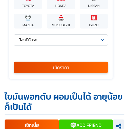
TOYOTA
HONDA
NISSAN
MAZDA
MITSUBISHI
ISUZU
เลือกยี่ห้อรถ
เลือกรุ่นรถ
กรุณาเลือก
เช็คราคา
*
ข้าพเจ้ารับทราบนโยบายคุ้มครองข้อมูลส่วนบุคคล และยินยอมให้
ไขมันพอกตับ ผอมเป็นได้ อายุน้อย
บริษัท SILKSPAN อินชัวรันซ์ โบรกเกอร์เรจ จำกัด รวมถึงบริษัท
ในเครือที่เกี่ยวข้องกัน ตลอดจนคู่ค้าทางธุรกิจและ/หรือ
ก็เป็นได้
พันธมิตรของบริษัทเหล่านี้ สามารถเก็บ ใช้ และ/หรือ เปิดเผย
ข้อมูลส่วนบุคคลและข้อมูลส่วนบุคคลที่มีความอ่อนไหวของ
ข้าพเจ้า เพื่อวัตถุประสงค์ในการดำเนินการติดต่อและนำเสนอ
ข้อมูลสำหรับการขายผลิตภัณฑ์ การจัดทำรายการส่งเสริมการ
ขายและการตลาด แจ้งสิทธิประโยชน์หรือข่าวสารต่างๆ แจ้ง
เช็กเบี้ย
ADD FRIEND
ข้อมูลเกี่ยวกับผลิตภัณฑ์ หรือกรมธรรม์ประกันภัย การใช้ข้อมูล