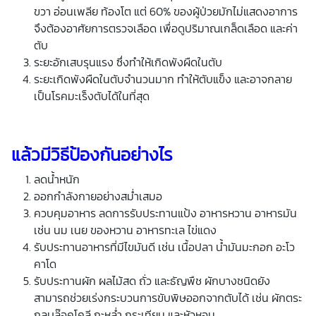
ขวา อ่อนเพลีย ท้องโต แต่ 60% ของผู้ป่วยมักไม่แสดงอาการ
จึงต้องอาศัยการตรวจเลือด เพื่อดูปริมาณเกล็ดเลือด และค่า
ตับ
ระยะอักเสบรุนแรง ซึ่งทำให้เกิดพังผืดในตับ
ระยะเกิดพังผืดในตับจำนวนมาก ทำให้ตับแข็ง และอาจกลาย
เป็นโรคมะเร็งตับได้ในที่สุด
แล้วมีวิธีป้องกันอย่างไร
ลดน้ำหนัก
ออกกำลังกายอย่างสม่ำเสมอ
ควบคุมอาหาร ลดการรับประทานแป้ง อาหารหวาน อาหารมัน
เช่น นม เนย ของหวาน อาหารทะเล ไข่แดง
รับประทานอาหารที่มีไขมันดี เช่น เนื้อปลา น้ำมันมะกอก อะโว
คาโด
รับประทานผัก ผลไม้สด ถั่ว และธัญพืช ผักบางชนิดยัง
สามารถช่วยเร่งกระบวนการขับพิษออกจากตับได้ เช่น ผักตระ
กูลบล๊อคโคลี กะหล่ำ กระเทียม และหัวหอม