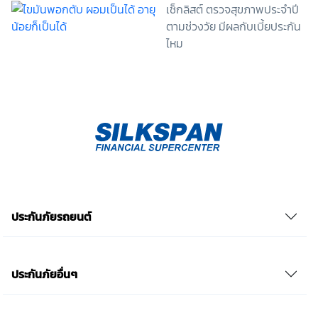
เช็กลิสต์ ตรวจสุขภาพประจำปี
กรณีที่ข้าพเจ้าประสงค์จะไม่ให้ความยินยอม ข้าพเจ้าเข้าใจ
และยอมรับว่า การไม่ให้ความยินยอมจะมีผลทำให้ข้าพเจ้า
ตามช่วงวัย มีผลกับเบี้ยประกัน
(เช่น ข้าพเจ้าอาจได้รับความสะดวกในการใช้บริการน้อย
ไหม
ลง หรือข้าพเจ้าไม่สามารถเข้าถึงฟังก์ชันการใช้งานบาง
อย่างได้ เป็นต้น) และข้าพเจ้าทราบว่าการถอนความ
ยินยอมดังกล่าว ไม่มีผลกระทบต่อการประมวลผลข้อมูล
ส่วนบุคคลที่ได้ดำเนินการเสร็จสิ้นไปแล้วก่อนการถอน
ความยินยอม โดยข้าพเจ้าให้ถือเอาการกดเลือก “ให้ความ
ยินยอม” ในช่องสนทนา เป็นการแสดงเจตนายินยอมของ
ข้าพเจ้าแทนการลงลายมือชื่อเป็นหลักฐาน รวบรวมเบี้ย
ประกันเท่านั้น เช็คราคา
ประกันภัยรถยนต์
ประกันภัยอื่นๆ