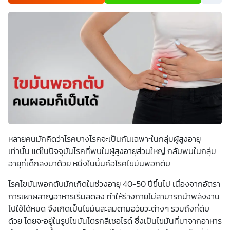
เพื่อพัฒนาผลิตภัณฑ์หรือบริการต่างๆ หรือเพื่อกิจกรรมอื่นๆ
ท่านสามารถอ่านรายละเอียดนโยบายคุ้มครองข้อมูลส่วนบุคคล
และสิทธิของเจ้าของข้อมูลส่วนบุคคลได้ที่เว็บไซต์
คำประกาศ
เกี่ยวกับความเป็นส่วนตัว
ก่อนให้ความยินยอม ทั้งนี้ ก่อนการ
แสดงเจตนา ข้าพเจ้าได้อ่านรายละเอียดจากเอกสารชี้แจงข้อมูล
หรือได้รับคำอธิบายจากหน่วยงานถึงวัตถุประสงค์ในการเก็บ
รวบรวม ใช้หรือเปิดเผยข้อมูลส่วนบุคคล (“ประมวลผลข้อมูล
ส่วนบุคคล”) และมีความเข้าใจดีแล้ว ข้าพเจ้าให้ความยินยอมหรือ
ปฏิเสธไม่ให้ความยินยอมในเอกสารนี้ด้วยความสมัครใจ
ปราศจากการบังคับหรือชักจูง และข้าพเจ้าทราบว่าข้าพเจ้า
สามารถถอนความยินยอมนี้เสียเมื่อใดก็ได้ เว้นแต่ในกรณีมีข้อ
จำกัดสิทธิตามกฎหมายหรือยังมีสัญญาระหว่างข้าพเจ้ากับ
สถาบันที่ให้ประโยชน์แก่ข้าพเจ้าอยู่ กรณีที่ข้าพเจ้าประสงค์จะไม่
ให้ความยินยอม ข้าพเจ้าเข้าใจและยอมรับว่า การไม่ให้ความ
ยินยอมจะมีผลทำให้ข้าพเจ้า (เช่น ข้าพเจ้าอาจได้รับความสะดวก
ในการใช้บริการน้อยลง หรือข้าพเจ้าไม่สามารถเข้าถึงฟังก์ชัน
หลายคนมักคิดว่าโรคบางโรคจะเป็นกันเฉพาะในกลุ่มผู้สูงอายุ
การใช้งานบางอย่างได้ เป็นต้น) และข้าพเจ้าทราบว่าการถอน
ความยินยอมดังกล่าว ไม่มีผลกระทบต่อการประมวลผลข้อมูล
เท่านั้น แต่ในปัจจุบันโรคที่พบในผู้สูงอายุส่วนใหญ่ กลับพบในกลุ่ม
ส่วนบุคคลที่ได้ดำเนินการเสร็จสิ้นไปแล้วก่อนการถอนความ
อายุที่เด็กลงมาด้วย หนึ่งในนั้นคือโรคไขมันพอกตับ
ยินยอม โดยข้าพเจ้าให้ถือเอาการกดเลือก “ให้ความยินยอม” ใน
ช่องสนทนา เป็นการแสดงเจตนายินยอมของข้าพเจ้าแทนการ
ลงลายมือชื่อเป็นหลักฐาน
โรคไขมันพอกตับมักเกิดในช่วงอายุ 40-50 ปีขึ้นไป เนื่องจากอัตรา
การเผาผลาญอาหารเริ่มลดลง ทำให้ร่างกายไม่สามารถนำพลังงาน
ไปใช้ได้หมด จึงเกิดเป็นไขมันสะสมตามอวัยวะต่างๆ รวมถึงที่ตับ
ด้วย โดยจะอยู่ในรูปไขมันไตรกลีเซอไรด์ ซึ่งเป็นไขมันที่มาจากอาหาร