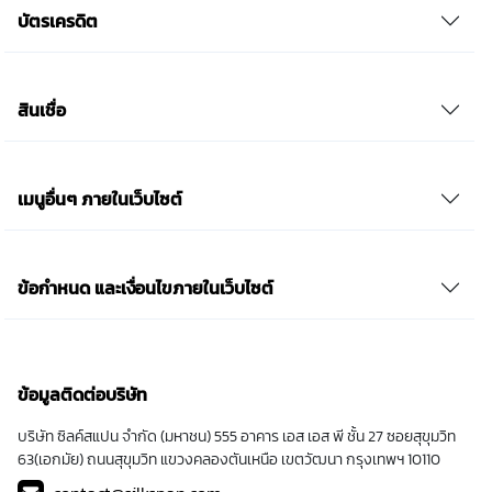
บัตรเครดิต
สินเชื่อ
เมนูอื่นๆ ภายในเว็บไซต์
ข้อกำหนด และเงื่อนไขภายในเว็บไซต์
ข้อมูลติดต่อบริษัท
บริษัท ซิลค์สแปน จำกัด (มหาชน) 555 อาคาร เอส เอส พี ชั้น 27 ซอยสุขุมวิท
63(เอกมัย) ถนนสุขุมวิท แขวงคลองตันเหนือ เขตวัฒนา กรุงเทพฯ 10110