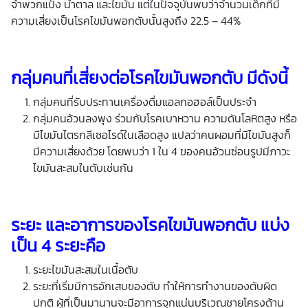
จำพวกแป้ง น้ำตาล และไขมัน แต่ในปัจจุบันพบว่าจำนวนเด็กที่มี
ความเสี่ยงเป็นโรคไขมันพอกตับนั้นสูงถึง 22.5 – 44%
กลุ่มคนที่เสี่ยงต่อโรคไขมันพอกตับ มีดังนี้
กลุ่มคนที่รับประทานเครื่องดื่มแอลกอฮอล์เป็นประจำ
กลุ่มคนอ้วนลงพุง ร่วมกับโรคเบาหวาน ความดันโลหิตสูง หรือ
มีไขมันไตรกลีเซอไรด์ในเลือดสูง แปลว่าคนผอมที่มีไขมันสูงก็
มีความเสี่ยงด้วย โดยพบว่า 1 ใน 4 ของคนอ้วนซ่อนรูปมีภาวะ
ไขมันสะสมในตับเช่นกัน
ระยะ และอาการของโรคไขมันพอกตับ แบ่ง
เป็น 4 ระยะคือ
ระยะไขมันสะสมในเนื้อตับ
ระยะที่เริ่มมีการอักเสบของตับ ทำให้การทำงานของตับผิด
ปกติ ผู้ที่เป็นมานานจะมีอาการจุกแน่นบริเวณชายโครงด้าน