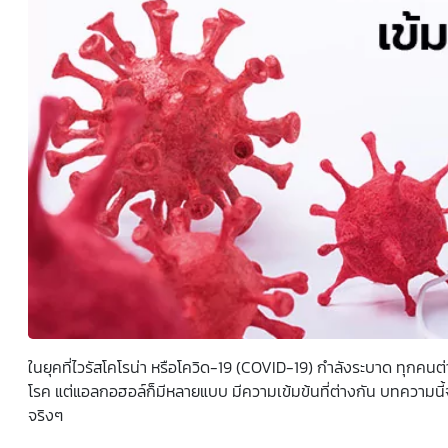
ยินยอมหรือปฏิเสธไม่ให้ความยินยอมในเอกสารนี้ด้วยความ
สมัครใจ ปราศจากการบังคับหรือชักจูง และข้าพเจ้าทราบว่า
ข้าพเจ้าสามารถถอนความยินยอมนี้เสียเมื่อใดก็ได้ เว้นแต่ใน
กรณีมีข้อจำกัดสิทธิตามกฎหมายหรือยังมีสัญญาระหว่าง
ข้าพเจ้ากับสถาบันที่ให้ประโยชน์แก่ข้าพเจ้าอยู่ กรณีที่ข้าพเจ้า
ประสงค์จะไม่ให้ความยินยอม ข้าพเจ้าเข้าใจและยอมรับว่า การ
ไม่ให้ความยินยอมจะมีผลทำให้ข้าพเจ้า (เช่น ข้าพเจ้าอาจได้รับ
ความสะดวกในการใช้บริการน้อยลง หรือข้าพเจ้าไม่สามารถเข้า
ถึงฟังก์ชันการใช้งานบางอย่างได้ เป็นต้น) และข้าพเจ้าทราบ
ว่าการถอนความยินยอมดังกล่าว ไม่มีผลกระทบต่อการประมวล
ผลข้อมูลส่วนบุคคลที่ได้ดำเนินการเสร็จสิ้นไปแล้วก่อนการถอน
ความยินยอม โดยข้าพเจ้าให้ถือเอาการกดเลือก “ให้ความ
ยินยอม” ในช่องสนทนา เป็นการแสดงเจตนายินยอมของ
ข้าพเจ้าแทนการลงลายมือชื่อเป็นหลักฐาน
ในยุคที่ไวรัสโคโรน่า หรือโควิด-19 (COVID-19) กำลังระบาด ทุกคนต่
โรค แต่แอลกอฮอล์ก็มีหลายแบบ มีความเข้มข้นที่ต่างกัน บทความนี้จะช
จริงๆ