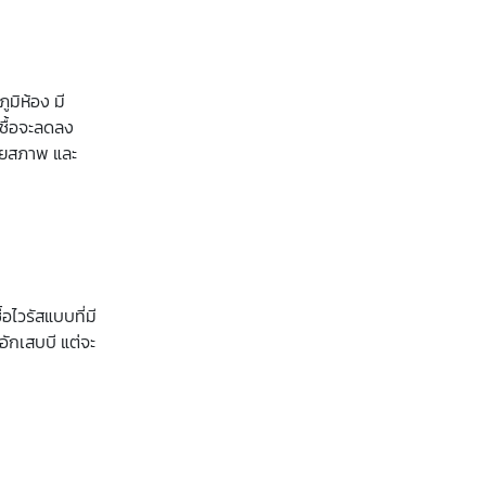
ูมิห้อง มี
เชื้อจะลดลง
สียสภาพ และ
ไวรัสแบบที่มี
บอักเสบบี แต่จะ