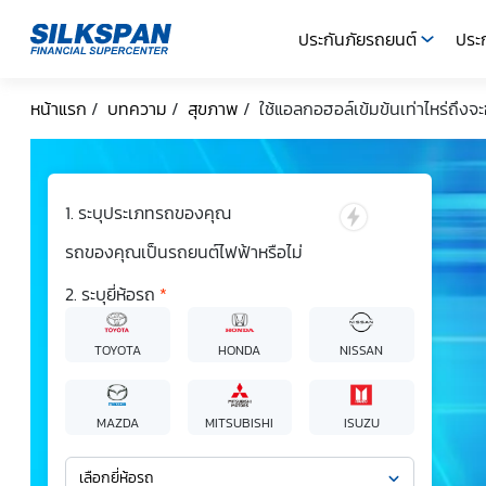
ประกันภัยรถยนต์
ประก
SILKSPAN
หน้าแรก
/
บทความ
/
สุขภาพ
/
ใช้แอลกอฮอล์เข้มข้นเท่าไหร่ถึงจะฆ่
ระบุประเภทรถของคุณ
รถของคุณเป็นรถยนต์ไฟฟ้าหรือไม่
ระบุยี่ห้อรถ
*
TOYOTA
HONDA
NISSAN
MAZDA
MITSUBISHI
ISUZU
เลือกยี่ห้อรถ