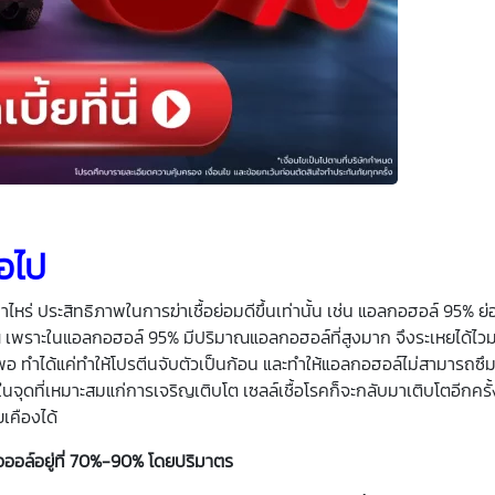
มอไป
ไหร่ ประสิทธิภาพในการฆ่าเชื้อย่อมดีขึ้นเท่านั้น เช่น แอลกอฮอล์ 95% ย่
ณี เพราะในแอลกอฮอล์ 95% มีปริมาณแอลกอฮอล์ที่สูงมาก จึงระเหยได้ไว
งพอ ทำได้แค่ทำให้โปรตีนจับตัวเป็นก้อน และทำให้แอลกอฮอล์ไม่สามารถซึม
ในจุดที่เหมาะสมแก่การเจริญเติบโต เซลล์เชื้อโรคก็จะกลับมาเติบโตอีกครั
เคืองได้
อออล์อยู่ที่ 70%-90% โดยปริมาตร