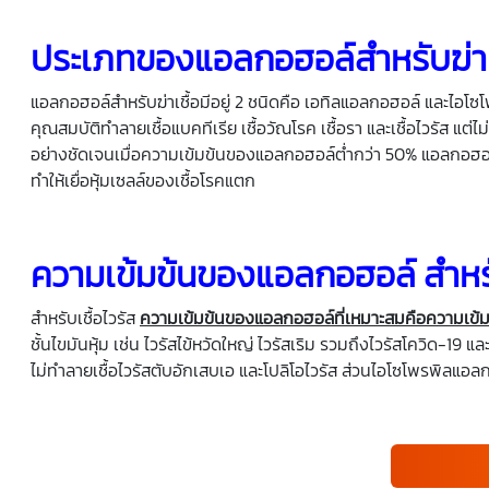
ประเภทของแอลกอฮอล์สำหรับฆ่าเ
แอลกอฮอล์สำหรับฆ่าเชื้อมีอยู่ 2 ชนิดคือ เอทิลแอลกอฮอล์ และไอโซโ
คุณสมบัติทำลายเชื้อแบคทีเรีย เชื้อวัณโรค เชื้อรา และเชื้อไวรัส 
อย่างชัดเจนเมื่อความเข้มข้นของแอลกอฮอล์ต่ำกว่า 50% แอลกอฮอล์จะ
ทำให้เยื่อหุ้มเซลล์ของเชื้อโรคแตก
ความเข้มข้นของแอลกอฮอล์ สำหรับ
สำหรับเชื้อไวรัส
ความเข้มข้นของแอลกอฮอล์ที่เหมาะสมคือความเข้
ชั้นไขมันหุ้ม เช่น ไวรัสไข้หวัดใหญ่ ไวรัสเริม รวมถึงไวรัสโควิด-19 แล
ไม่ทำลายเชื้อไวรัสตับอักเสบเอ และโปลิโอไวรัส ส่วนไอโซโพรพิลแอลกอฮอ