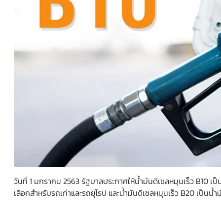
ยินยอมหรือปฏิเสธไม่ให้ความยินยอมในเอกสารนี้ด้วยความ
สมัครใจ ปราศจากการบังคับหรือชักจูง และข้าพเจ้าทราบว่า
ข้าพเจ้าสามารถถอนความยินยอมนี้เสียเมื่อใดก็ได้ เว้นแต่ใน
กรณีมีข้อจำกัดสิทธิตามกฎหมายหรือยังมีสัญญาระหว่าง
ข้าพเจ้ากับสถาบันที่ให้ประโยชน์แก่ข้าพเจ้าอยู่ กรณีที่ข้าพเจ้า
ประสงค์จะไม่ให้ความยินยอม ข้าพเจ้าเข้าใจและยอมรับว่า การ
ไม่ให้ความยินยอมจะมีผลทำให้ข้าพเจ้า (เช่น ข้าพเจ้าอาจได้รับ
ความสะดวกในการใช้บริการน้อยลง หรือข้าพเจ้าไม่สามารถเข้า
ถึงฟังก์ชันการใช้งานบางอย่างได้ เป็นต้น) และข้าพเจ้าทราบ
ว่าการถอนความยินยอมดังกล่าว ไม่มีผลกระทบต่อการประมวล
ผลข้อมูลส่วนบุคคลที่ได้ดำเนินการเสร็จสิ้นไปแล้วก่อนการถอน
ความยินยอม โดยข้าพเจ้าให้ถือเอาการกดเลือก “ให้ความ
ยินยอม” ในช่องสนทนา เป็นการแสดงเจตนายินยอมของ
ข้าพเจ้าแทนการลงลายมือชื่อเป็นหลักฐาน
วันที่ 1 มกราคม 2563 รัฐบาลประกาศให้น้ำมันดีเซลหมุนเร็ว B10 เ
เลือกสำหรับรถเก่าและรถยุโรป และน้ำมันดีเซลหมุนเร็ว B20 เป็นน