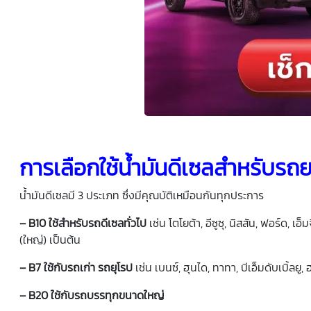
การเลือกใช้น้ำมันดีเซลสำหรับรถ
น้ำมันดีเซลมี 3 ประเภท ซึ่งมีคุณบัติเหมือนกันทุกประการ
– B10 ใช้สำหรับรถดีเซลทั่วไป
เช่น โตโยต้า, อีซูซุ, นิสสัน, ฟอร์ด, เอ็
(ใหญ่) เป็นต้น
– B7 ใช้กับรถเก่า รถยุโรป
เช่น เบนซ์, ฮุนได, ทาทา, บีเอ็มดับเบิ้ลยู, 
– B20 ใช้กับรถบรรทุกขนาดใหญ่