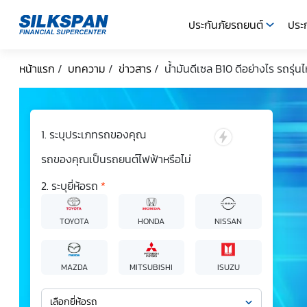
ประกันภัยรถยนต์
ประก
SILKSPAN
หน้าแรก
/
บทความ
/
ข่าวสาร
/
น้ำมันดีเซล B10 ดีอย่างไร รถรุ่นไห
ระบุประเภทรถของคุณ
รถของคุณเป็นรถยนต์ไฟฟ้าหรือไม่
ระบุยี่ห้อรถ
*
TOYOTA
HONDA
NISSAN
MAZDA
MITSUBISHI
ISUZU
เลือกยี่ห้อรถ