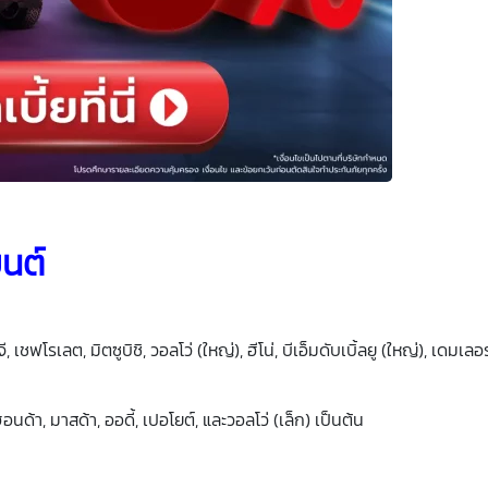
ยนต์
มจี, เชฟโรเลต, มิตซูบิชิ, วอลโว่ (ใหญ่), ฮีโน่, บีเอ็มดับเบิ้ลยู (ใหญ่), เดมเ
ฮอนด้า, มาสด้า, ออดี้, เปอโยต์, และวอลโว่ (เล็ก) เป็นต้น