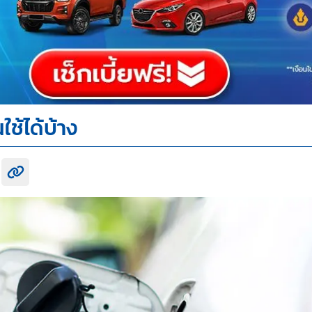
ใช้ได้บ้าง
k share
itter share