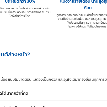
ประหยัดกว่า 30%
แบ่งจ่ายรายเดือน นานสูงสุ
เดือน
ปรึกษาและแนะนำเบี้ยประกันตามการใช้งานจริง
มีโปรโมชั่น ส่วนลด และบริการเสริมพิเศษตาม
ลูกค้าสามารถเลือกชำระเงินค่าเบี้ยประกันภัยร
ไลฟ์สไตล์การใช้รถ
จ่ายเต็มจำนวนหรือผ่อน 0%* นานสูงสุด 10 เ
ทั้งบัตรเครดิตทุกธนาคาร และเงินส
*เฉพาะบริษัทประกันที่ร่วมโครงการ
นต์ล่วงหน้า?
อง แบบไม่ขาดตอน ไม่ต้องเป็นกังวล และอุ่นใจได้มากยิ่งขึ้นในทุกการขับ
ได้มากกว่าที่คิด
นก็ยิ่งได้ส่วนลดเพิ่มขึ้น สูงสุด 700 บาท โดยไม่ต้องเสียเวลามารอช่วง