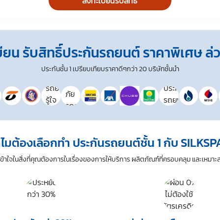
ลงทะเบียนรับสิทธิ์
อมในเอกสารนี้ด้วยความสมัครใจ ปราศจากการบังคับหรือชักจูง และข้าพเจ้าทราบว่าข้า
ว่างข้าพเจ้ากับสถาบันที่ให้ประโยชน์แก่ข้าพเจ้าอยู่ กรณีที่ข้าพเจ้าประสงค์จะไม่ใ
าจได้รับความสะดวกในการใช้บริการน้อยลง หรือข้าพเจ้าไม่สามารถเข้าถึงฟังก์ชันการ
ียน รับสิทธิ์ประกันรถยนต์ ราคาพิเศษ ล่วง
ผลข้อมูลส่วนบุคคลที่ได้ดำเนินการเสร็จสิ้นไปแล้วก่อนการถอนความยินยอม
อม” ในช่องสนทนา เป็นการแสดงเจตนายินยอมของข้าพเจ้าแทนการลงลายมือชื่อเป็นห
ประกันชั้น 1 เปรียบเทียบราคาดีๆกว่า 20 บริษัทชั้นนำ
ไมต้องเลือกทำ ประกันรถยนต์ชั้น 1 กับ SILKS
้าใจในสิ่งที่คุณต้องการในเรื่องของการให้บริการ ผลิตภัณฑ์ที่ครอบคลุม และเหมา