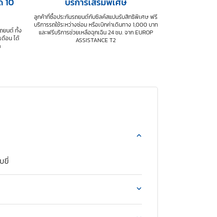
ด 10
บริการเสริมพิเศษ
ลูกค้าที่ซื้อประกันรถยนต์กับซิลค์สแปนรับสิทธิพิเศษ ฟรี
บริการรถใช้ระหว่างซ่อม หรือเบิกค่าเดินทาง 1,000 บาท
ถยนต์ ทั้ง
และฟรีบริการช่วยเหลือฉุกเฉิน 24 ชม. จาก EUROP
ดือน ได้
ASSISTANCE T2
ด
ขี่
เวลาโปรโมชัน