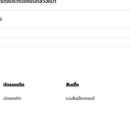
การต่อประกันรถยนต์ล่วงหน้า
ะยะเวลาการนานผ่อนได้นานยิ่งขึ้นด้วยการผ่อนชำระนานสูงสุด 10 เดือน ก็
น
วได้อย่างรวดเร็ว และชัดเจนยิ่งขึ้น
่วงเวลาที่เหมาะสมที่สุดในการต่อประกัน เนื่องจากจะทำให้มีเวลาการท
รถวางแผนสำหรับการทำต่อพ.ร.บ. และภาษีไปพร้อมๆ กันได้เลย
บัตรเครดิต
สินเชื่อ
บัตรเครดิต
รวมสินเชื่อรถยนต์