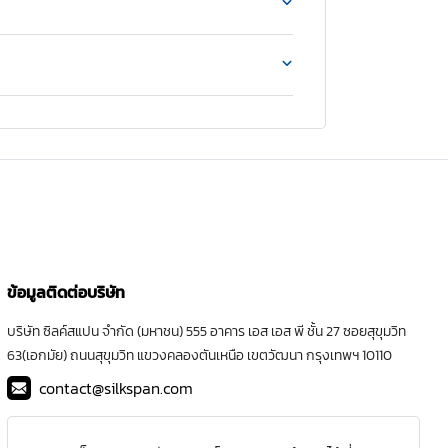
จะยิ่งทำให้คุณลดภาระค่าใช้จ่ายรายเดือนลงได้
ำการศึกษา และทำการพิจารณาความแตกต่าง
ข้อมูลติดต่อบริษัท
บริษัท ซิลค์สแปน จำกัด (มหาชน) 555 อาคาร เอส เอส พี ชั้น 27 ซอยสุขุมวิท
63(เอกมัย) ถนนสุขุมวิท แขวงคลองตันเหนือ เขตวัฒนา กรุงเทพฯ 10110
contact@silkspan.com