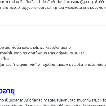
้อมภายในบ้าน จึงเป็นเรื่องสำคัญอันดับต้นๆ ในการ
ดูแลผู้สูงอายุ
เพื่อให้ท่
ทคนิค
การจัดบ้านผู้สูงอายุ
แบบเจาะลึกทุกโซน พร้อมแนะนำเกราะป้องกันควา
วย เช่น พื้นลื่น แสงสว่างไม่พอ หรือมีสิ่งกีดขวาง
วอาจนำไปสู่ภาวะกระดูกสะโพกหัก หรือข้อต่อเสียหายรุนแรง
ดเสี่ยง
อคุ้มครอง “กระดูกแตกหัก” จากอุบัติเหตุโดยเฉพาะ ตอบโจทย์คนวัยเกษีย
ูงอายุ
าจะเป็นมวลกล้ามเนื้อที่ลดลง การตอบสนองที่ช้าลง สายตาที่พร่ามัว หรือ
ัยสูงอายุ
มีความเสี่ยงต่อการเกิดอุบัติเหตุได้ง่ายกว่าวัยหนุ่มสาวหลายเท่า