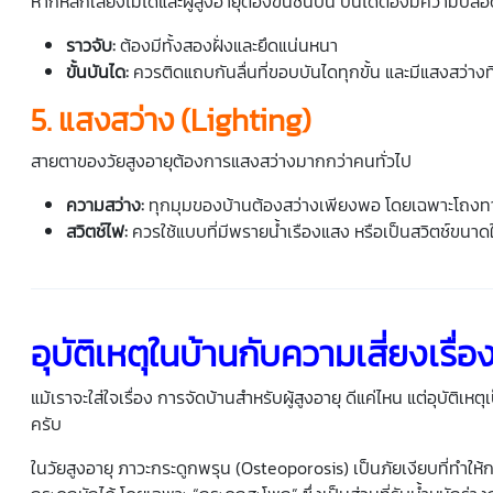
หากหลีกเลี่ยงไม่ได้และ
ผู้สูงอายุ
ต้องขึ้นชั้นบน บันไดต้องมีความปลอ
ราวจับ:
ต้องมีทั้งสองฝั่งและยึดแน่นหนา
ขั้นบันได:
ควรติดแถบกันลื่นที่ขอบบันไดทุกขั้น และมีแสงสว่างที
5. แสงสว่าง (Lighting)
สายตาของ
วัยสูงอายุ
ต้องการแสงสว่างมากกว่าคนทั่วไป
ความสว่าง:
ทุกมุมของบ้านต้องสว่างเพียงพอ โดยเฉพาะโถงทา
สวิตช์ไฟ:
ควรใช้แบบที่มีพรายน้ำเรืองแสง หรือเป็นสวิตช์ขนาดใ
อุบัติเหตุในบ้านกับความเสี่ยงเรื่
แม้เราจะใส่ใจเรื่อง
การจัดบ้านสำหรับผู้สูงอายุ
ดีแค่ไหน แต่อุบัติเหตุเป
ครับ
ใน
วัยสูงอายุ
ภาวะกระดูกพรุน (Osteoporosis) เป็นภัยเงียบที่ทำให้ก