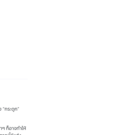
ง “กระดูก”
าๆ ก็อาจทำให้