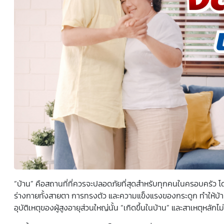
ยินยอมหรือปฏิเสธไม่ให้ความยินยอมในเอกสารนี้ด้วยความ
สมัครใจ ปราศจากการบังคับหรือชักจูง และข้าพเจ้าทราบว่า
ข้าพเจ้าสามารถถอนความยินยอมนี้เสียเมื่อใดก็ได้ เว้นแต่ใน
กรณีมีข้อจำกัดสิทธิตามกฎหมายหรือยังมีสัญญาระหว่าง
ข้าพเจ้ากับสถาบันที่ให้ประโยชน์แก่ข้าพเจ้าอยู่ กรณีที่ข้าพเจ้า
ประสงค์จะไม่ให้ความยินยอม ข้าพเจ้าเข้าใจและยอมรับว่า การ
ไม่ให้ความยินยอมจะมีผลทำให้ข้าพเจ้า (เช่น ข้าพเจ้าอาจได้รับ
ความสะดวกในการใช้บริการน้อยลง หรือข้าพเจ้าไม่สามารถเข้า
ถึงฟังก์ชันการใช้งานบางอย่างได้ เป็นต้น) และข้าพเจ้าทราบ
ว่าการถอนความยินยอมดังกล่าว ไม่มีผลกระทบต่อการประมวล
ผลข้อมูลส่วนบุคคลที่ได้ดำเนินการเสร็จสิ้นไปแล้วก่อนการถอน
ความยินยอม โดยข้าพเจ้าให้ถือเอาการกดเลือก “ให้ความ
ยินยอม” ในช่องสนทนา เป็นการแสดงเจตนายินยอมของ
ข้าพเจ้าแทนการลงลายมือชื่อเป็นหลักฐาน
“บ้าน” คือสถานที่ที่ควรจะปลอดภัยที่สุดสำหรับทุกคนในครอบครัว โดยเ
ร่างกายทั้งสายตา การทรงตัว และความแข็งแรงของกระดูก ทำให้บ้านที่
อุบัติเหตุของ
ผู้สูงอายุ
ส่วนใหญ่นั้น “เกิดขึ้นในบ้าน” และสาเหตุหลั