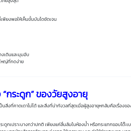
ดภัยสูงสุด
่เพียงพอให้เห็นขั้นบันไดชัดเจน
งเดินและมุมอับ
หญ่ที่กดง่าย
อง “กระดูก” ของ
วัยสูงอายุ
็นสิ่งที่คาดเดาไม่ได้ และสิ่งที่น่ากังวลที่สุดเมื่อ
ผู้สูงอายุ
หกล้มคือเรื่องขอ
ระดูกเปราะบางกว่าปกติ เพียงแค่ลื่นล้มในห้องน้ำ หรือกระแทกขอบโต๊ะเบ