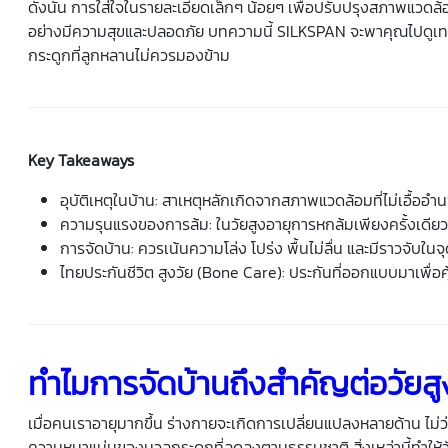
ดังนั้น การใส่ใจในรายละเอียดเล็กๆ น้อยๆ เพื่อปรับปรุงสภาพแวดล
อย่างมีความสุขและปลอดภัย บทความนี้ SILKSPAN จะพาคุณไปดูเ
กระดูกที่ลูกหลานไม่ควรมองข้าม
Key Takeaways
อุบัติเหตุในบ้าน: สาเหตุหลักเกิดจากสภาพแวดล้อมที่ไม่เอื้ออำน
ความรุนแรงของการล้ม: ใน
วัยสูงอายุ
การหกล้มเพียงครั้งเดีย
การจัดบ้าน: ควรเน้นความโล่ง โปร่ง พื้นไม่ลื่น และมีราวจับในจุ
ไทยประกันชีวิต สูงวัย (Bone Care): ประกันที่ออกแบบมาเพื่
ทำไมการจัดบ้านถึงสำคัญต่อ
วัยส
เมื่อคนเราอายุมากขึ้น ร่างกายจะเกิดการเปลี่ยนแปลงหลายด้าน ไม่ว่
ความหนาแน่นของมวลกระดูกที่ลดลงตามธรรมชาติ สิ่งเหล่านี้ทำให้
ว