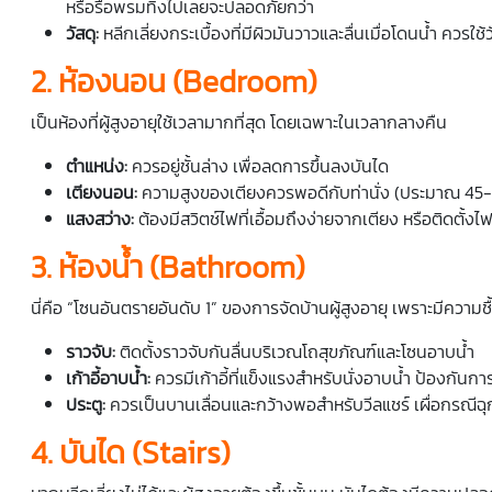
หรือรื้อพรมทิ้งไปเลยจะปลอดภัยกว่า
วัสดุ:
หลีกเลี่ยงกระเบื้องที่มีผิวมันวาวและลื่นเมื่อโดนน้ำ ควรใช้
2. ห้องนอน (Bedroom)
เป็นห้องที่
ผู้สูงอายุ
ใช้เวลามากที่สุด โดยเฉพาะในเวลากลางคืน
ตำแหน่ง:
ควรอยู่ชั้นล่าง เพื่อลดการขึ้นลงบันได
เตียงนอน:
ความสูงของเตียงควรพอดีกับท่านั่ง (ประมาณ 45-50 ซม
แสงสว่าง:
ต้องมีสวิตช์ไฟที่เอื้อมถึงง่ายจากเตียง หรือติดตั้ง
3. ห้องน้ำ (Bathroom)
นี่คือ “โซนอันตรายอันดับ 1” ของ
การจัดบ้านผู้สูงอายุ
เพราะมีความชื้
ราวจับ:
ติดตั้งราวจับกันลื่นบริเวณโถสุขภัณฑ์และโซนอาบน้ำ
เก้าอี้อาบน้ำ:
ควรมีเก้าอี้ที่แข็งแรงสำหรับนั่งอาบน้ำ ป้องกันการ
ประตู:
ควรเป็นบานเลื่อนและกว้างพอสำหรับวีลแชร์ เผื่อกรณีฉุกเ
4. บันได (Stairs)