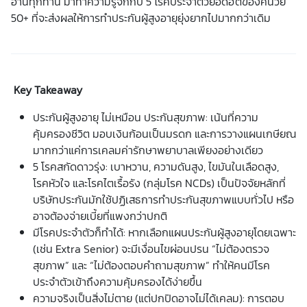
อ่านทุกท่าน มาทำความรู้จักกับ 5 โรคประจำตัวยอดฮิตของคนวัย
50+ ที่จะส่งผลให้การทำประกันผู้สูงอายุยุ่งยากไปมากกว่าเดิม
Key Takeaway
ประกันผู้สูงอายุ ไม่เหมือน ประกันสุขภาพ: เน้นที่ความ
คุ้มครองชีวิต มอบเงินก้อนเป็นมรดก และการวางแผนเกษียณ
มากกว่าแค่การเคลมค่ารักษาพยาบาลเพียงอย่างเดียว
5 โรคสกัดดาวรุ่ง: เบาหวาน, ความดันสูง, ไขมันในเลือดสูง,
โรคหัวใจ และโรคไตเรื้อรัง (กลุ่มโรค NCDs) เป็นปัจจัยหลักที่
บริษัทประกันมักใช้ปฏิเสธการทำประกันสุขภาพแบบทั่วไป หรือ
อาจต้องจ่ายเบี้ยที่แพงกว่าปกติ
มีโรคประจำตัวก็ทำได้: หากเลือกแผนประกันผู้สูงอายุโดยเฉพาะ
(เช่น Extra Senior) จะมีเงื่อนไขผ่อนปรน “ไม่ต้องตรวจ
สุขภาพ” และ “ไม่ต้องตอบคำถามสุขภาพ” ทำให้คนมีโรค
ประจำตัวเข้าถึงความคุ้มครองได้ง่ายขึ้น
ความจริงเป็นสิ่งไม่ตาย (แต่ปกปิดอาจไม่ได้เคลม): การตอบ