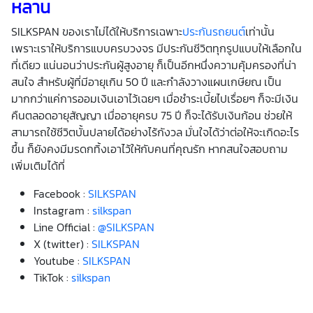
หลาน
SILKSPAN
ของเราไม่ได้ให้บริการเฉพาะ
ประกันรถยนต์
เท่านั้น
เพราะเราให้บริการแบบครบวงจร มีประกันชีวิตทุกรูปแบบให้เลือกใน
ที่เดียว แน่นอนว่า
ประกันผู้สูงอายุ
ก็เป็นอีกหนึ่งความคุ้มครองที่น่า
สนใจ สำหรับผู้ที่มีอายุเกิน 50 ปี และกำลังวางแผนเกษียณ เป็น
มากกว่าแค่การออมเงินเอาไว้เฉยๆ เมื่อชำระเบี้ยไปเรื่อยๆ ก็จะมีเงิน
คืนตลอดอายุสัญญา เมื่ออายุครบ 75 ปี ก็จะได้รับเงินก้อน ช่วยให้
สามารถใช้ชีวิตบั้นปลายได้อย่างไร้กังวล มั่นใจได้ว่าต่อให้จะเกิดอะไร
ขึ้น ก็ยังคงมีมรดกทิ้งเอาไว้ให้กับคนที่คุณรัก หากสนใจสอบถาม
เพิ่มเติมได้ที่
Facebook :
SILKSPAN
Instagram :
silkspan
Line Official :
@SILKSPAN
X (twitter) :
SILKSPAN
Youtube :
SILKSPAN
TikTok :
silkspan