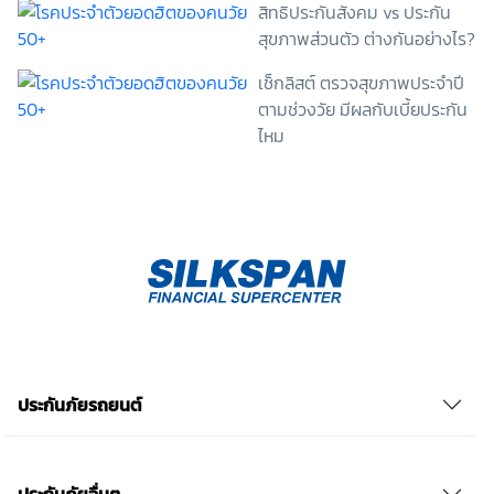
สิทธิประกันสังคม vs ประกัน
ข้าพเจ้าสามารถถอนความยินยอมนี้เสียเมื่อใดก็ได้ เว้นแต่
สุขภาพส่วนตัว ต่างกันอย่างไร?
ในกรณีมีข้อจำกัดสิทธิตามกฎหมายหรือยังมีสัญญา
ระหว่างข้าพเจ้ากับสถาบันที่ให้ประโยชน์แก่ข้าพเจ้าอยู่
เช็กลิสต์ ตรวจสุขภาพประจำปี
กรณีที่ข้าพเจ้าประสงค์จะไม่ให้ความยินยอม ข้าพเจ้าเข้าใจ
และยอมรับว่า การไม่ให้ความยินยอมจะมีผลทำให้ข้าพเจ้า
ตามช่วงวัย มีผลกับเบี้ยประกัน
(เช่น ข้าพเจ้าอาจได้รับความสะดวกในการใช้บริการน้อย
ไหม
ลง หรือข้าพเจ้าไม่สามารถเข้าถึงฟังก์ชันการใช้งานบาง
อย่างได้ เป็นต้น) และข้าพเจ้าทราบว่าการถอนความ
ยินยอมดังกล่าว ไม่มีผลกระทบต่อการประมวลผลข้อมูล
ส่วนบุคคลที่ได้ดำเนินการเสร็จสิ้นไปแล้วก่อนการถอน
ความยินยอม โดยข้าพเจ้าให้ถือเอาการกดเลือก “ให้ความ
ยินยอม” ในช่องสนทนา เป็นการแสดงเจตนายินยอมของ
ข้าพเจ้าแทนการลงลายมือชื่อเป็นหลักฐาน รวบรวมเบี้ย
ประกันเท่านั้น เช็คราคา
ประกันภัยรถยนต์