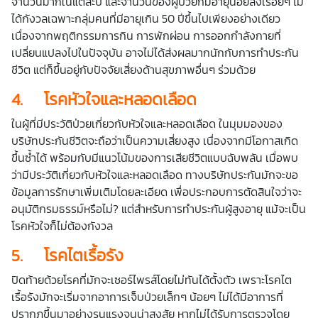
จำนวนมากในแต่ละปี และจำนวนของผู้ป่วยก็มีอายุน้อยลงเรื่อยๆ ไม่
ได้กังวลเฉพาะกลุ่มคนที่มีอายุเกิน 50 ปีขึ้นไปเพียงอย่างเดียว
เนื่องจากพฤติกรรมการกิน การพักผ่อน การออกกำลังกายที่
เปลี่ยนแปลงไปในปัจจุบัน อาจไม่ได้ส่งผลมากนักกับการทำประกัน
ชีวิต แต่ก็ขึ้นอยู่กับปัจจัยเสี่ยงด้านสุขภาพอื่นๆ ร่วมด้วย
4.
โรคหัวใจและหลอดเลือด
ในผู้ที่มีประวัติป่วยเกี่ยวกับหัวใจและหลอดเลือด ในมุมมองของ
บริษัทประกันชีวิตจะถือว่าเป็นความเสี่ยงสูง เนื่องจากมีโอกาสเกิด
ขึ้นซ้ำได้ พร้อมกับมีแนวโน้มของการเสียชีวิตแบบฉับพลัน เมื่อพบ
ว่ามีประวัติเกี่ยวกับหัวใจและหลอดเลือด ทางบริษัทประกันมักจะขอ
ข้อมูลการรักษาเพิ่มเติมโดยละเอียด เพื่อประกอบการตัดสินใจว่าจะ
อนุมัติกรมธรรม์หรือไม่? แต่สำหรับการทำ
ประกันผู้สูงอายุ
แม้จะเป็น
โรคหัวใจก็ไม่ต้องกังวล
5.
โรคไตเรื้อรัง
ปิดท้ายด้วยโรคที่มักจะเซอร์ไพรส์โดยไม่ทันได้ตั้งตัว เพราะโรคไต
เรื้อรังมักจะเริ่มจากอาการเจ็บป่วยเล็กๆ น้อยๆ ไม่ได้มีอาการที่
ปรากฏขึ้นมาอย่างรุนแรงจนน่าสงสัย หากไม่ได้รับการตรวจโดย