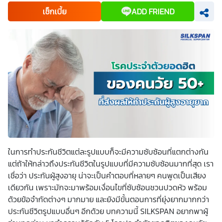
เพื่อพัฒนาผลิตภัณฑ์หรือบริการต่างๆ หรือเพื่อกิจกรรมอื่นๆ
เช็กเบี้ย
ADD FRIEND
ท่านสามารถอ่านรายละเอียดนโยบายคุ้มครองข้อมูลส่วนบุคคล
และสิทธิของเจ้าของข้อมูลส่วนบุคคลได้ที่เว็บไซต์
คำประกาศ
เกี่ยวกับความเป็นส่วนตัว
ก่อนให้ความยินยอม ทั้งนี้ ก่อนการ
แสดงเจตนา ข้าพเจ้าได้อ่านรายละเอียดจากเอกสารชี้แจงข้อมูล
หรือได้รับคำอธิบายจากหน่วยงานถึงวัตถุประสงค์ในการเก็บ
รวบรวม ใช้หรือเปิดเผยข้อมูลส่วนบุคคล (“ประมวลผลข้อมูล
ส่วนบุคคล”) และมีความเข้าใจดีแล้ว ข้าพเจ้าให้ความยินยอมหรือ
ปฏิเสธไม่ให้ความยินยอมในเอกสารนี้ด้วยความสมัครใจ
ปราศจากการบังคับหรือชักจูง และข้าพเจ้าทราบว่าข้าพเจ้า
สามารถถอนความยินยอมนี้เสียเมื่อใดก็ได้ เว้นแต่ในกรณีมีข้อ
จำกัดสิทธิตามกฎหมายหรือยังมีสัญญาระหว่างข้าพเจ้ากับ
สถาบันที่ให้ประโยชน์แก่ข้าพเจ้าอยู่ กรณีที่ข้าพเจ้าประสงค์จะไม่
ให้ความยินยอม ข้าพเจ้าเข้าใจและยอมรับว่า การไม่ให้ความ
ยินยอมจะมีผลทำให้ข้าพเจ้า (เช่น ข้าพเจ้าอาจได้รับความสะดวก
ในการใช้บริการน้อยลง หรือข้าพเจ้าไม่สามารถเข้าถึงฟังก์ชัน
การใช้งานบางอย่างได้ เป็นต้น) และข้าพเจ้าทราบว่าการถอน
ความยินยอมดังกล่าว ไม่มีผลกระทบต่อการประมวลผลข้อมูล
ส่วนบุคคลที่ได้ดำเนินการเสร็จสิ้นไปแล้วก่อนการถอนความ
ในการทำประกันชีวิตแต่ละรูปแบบก็จะมีความซับซ้อนที่แตกต่างกัน
ยินยอม โดยข้าพเจ้าให้ถือเอาการกดเลือก “ให้ความยินยอม” ใน
แต่ถ้าให้กล่าวถึงประกันชีวิตในรูปแบบที่มีความซับซ้อนมากที่สุด เรา
ช่องสนทนา เป็นการแสดงเจตนายินยอมของข้าพเจ้าแทนการ
ลงลายมือชื่อเป็นหลักฐาน
เชื่อว่า
ประกันผู้สูงอายุ
น่าจะเป็นคำตอบที่หลายๆ คนพูดเป็นเสียง
เดียวกัน เพราะมักจะมาพร้อมเงื่อนไขที่ซับซ้อนชวนปวดหัว พร้อม
ด้วยข้อจำกัดต่างๆ มากมาย และยังมีขั้นตอนการที่ยุ่งยากมากกว่า
ประกันชีวิตรูปแบบอื่นๆ อีกด้วย บทความนี้
SILKSPAN
อยากพาผู้