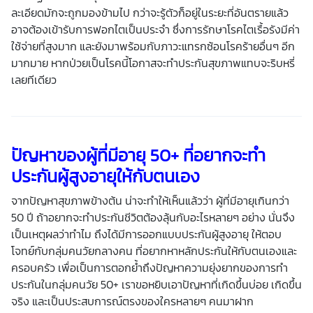
ละเอียดมักจะถูกมองข้ามไป กว่าจะรู้ตัวก็อยู่ในระยะที่อันตรายแล้ว
อาจต้องเข้ารับการฟอกไตเป็นประจำ ซึ่งการรักษาโรคไตเรื้อรังมีค่า
ใช้จ่ายที่สูงมาก และยังมาพร้อมกับภาวะแทรกซ้อนโรคร้ายอื่นๆ อีก
มากมาย หากป่วยเป็นโรคนี้โอกาสจะทำประกันสุขภาพแทบจะริบหรี่
เลยทีเดียว
ปัญหาของผู้ที่มีอายุ 50+ ที่อยากจะทำ
ประกันผู้สูงอายุให้กับตนเอง
จากปัญหาสุขภาพข้างต้น น่าจะทำให้เห็นแล้วว่า ผู้ที่มีอายุเกินกว่า
50 ปี ถ้าอยากจะทำประกันชีวิตต้องลุ้นกับอะไรหลายๆ อย่าง นั่นจึง
เป็นเหตุผลว่าทำไม ถึงได้มีการออกแบบ
ประกันผู้สูงอายุ
ให้ตอบ
โจทย์กับกลุ่มคนวัยกลางคน ที่อยากหาหลักประกันให้กับตนเองและ
ครอบครัว เพื่อเป็นการตอกย้ำถึงปัญหาความยุ่งยากของการทำ
ประกันในกลุ่มคนวัย 50+ เราขอหยิบเอาปัญหาที่เกิดขึ้นบ่อย เกิดขึ้น
จริง และเป็นประสบการณ์ตรงของใครหลายๆ คนมาฝาก