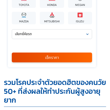
TOYOTA
HONDA
NISSAN
MAZDA
MITSUBISHI
ISUZU
เลือกยี่ห้อรถ
เลือกรุ่นรถ
กรุณาเลือก
เช็คราคา
*
ข้าพเจ้ารับทราบนโยบายคุ้มครองข้อมูลส่วนบุคคล และยินยอมให้
รวมโรคประจำตัวยอดฮิตของคนวัย
บริษัท SILKSPAN อินชัวรันซ์ โบรกเกอร์เรจ จำกัด รวมถึงบริษัท
ในเครือที่เกี่ยวข้องกัน ตลอดจนคู่ค้าทางธุรกิจและ/หรือ
50+ ที่ส่งผลให้ทำประกันผู้สูงอายุ
พันธมิตรของบริษัทเหล่านี้ สามารถเก็บ ใช้ และ/หรือ เปิดเผย
ข้อมูลส่วนบุคคลและข้อมูลส่วนบุคคลที่มีความอ่อนไหวของ
ยาก
ข้าพเจ้า เพื่อวัตถุประสงค์ในการดำเนินการติดต่อและนำเสนอ
ข้อมูลสำหรับการขายผลิตภัณฑ์ การจัดทำรายการส่งเสริมการ
ขายและการตลาด แจ้งสิทธิประโยชน์หรือข่าวสารต่างๆ แจ้ง
ข้อมูลเกี่ยวกับผลิตภัณฑ์ หรือกรมธรรม์ประกันภัย การใช้ข้อมูล