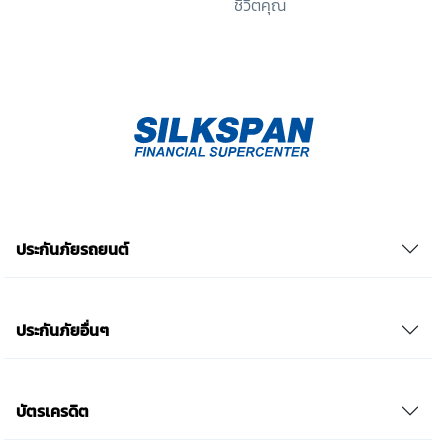
ชีวิตคุณ
อย่างได้ เป็นต้น) และข้าพเจ้าทราบว่าการถอนความ
ยินยอมดังกล่าว ไม่มีผลกระทบต่อการประมวลผลข้อมูล
ส่วนบุคคลที่ได้ดำเนินการเสร็จสิ้นไปแล้วก่อนการถอน
ความยินยอม โดยข้าพเจ้าให้ถือเอาการกดเลือก “ให้ความ
ยินยอม” ในช่องสนทนา เป็นการแสดงเจตนายินยอมของ
ข้าพเจ้าแทนการลงลายมือชื่อเป็นหลักฐาน รวบรวมเบี้ย
ประกันเท่านั้น เช็คราคา
ประกันภัยรถยนต์
ประกันภัยอื่นๆ
บัตรเครดิต