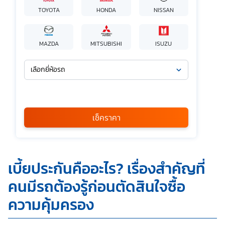
TOYOTA
HONDA
NISSAN
MAZDA
MITSUBISHI
ISUZU
เลือกยี่ห้อรถ
เลือกรุ่นรถ
กรุณาเลือก
เช็คราคา
*
ข้าพเจ้ารับทราบนโยบายคุ้มครองข้อมูลส่วนบุคคล และยินยอมให้
เบี้ยประกันคืออะไร? เรื่องสำคัญที่
บริษัท SILKSPAN อินชัวรันซ์ โบรกเกอร์เรจ จำกัด รวมถึงบริษัท
ในเครือที่เกี่ยวข้องกัน ตลอดจนคู่ค้าทางธุรกิจและ/หรือ
คนมีรถต้องรู้ก่อนตัดสินใจซื้อ
พันธมิตรของบริษัทเหล่านี้ สามารถเก็บ ใช้ และ/หรือ เปิดเผย
ข้อมูลส่วนบุคคลและข้อมูลส่วนบุคคลที่มีความอ่อนไหวของ
ความคุ้มครอง
ข้าพเจ้า เพื่อวัตถุประสงค์ในการดำเนินการติดต่อและนำเสนอ
ข้อมูลสำหรับการขายผลิตภัณฑ์ การจัดทำรายการส่งเสริมการ
ขายและการตลาด แจ้งสิทธิประโยชน์หรือข่าวสารต่างๆ แจ้ง
ข้อมูลเกี่ยวกับผลิตภัณฑ์ หรือกรมธรรม์ประกันภัย การใช้ข้อมูล