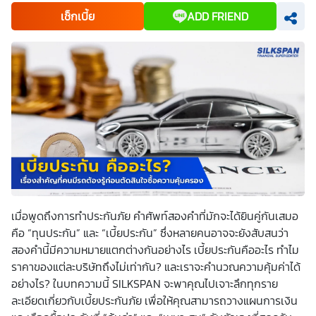
เพื่อพัฒนาผลิตภัณฑ์หรือบริการต่างๆ หรือเพื่อกิจกรรมอื่นๆ
เช็กเบี้ย
ADD FRIEND
ท่านสามารถอ่านรายละเอียดนโยบายคุ้มครองข้อมูลส่วนบุคคล
และสิทธิของเจ้าของข้อมูลส่วนบุคคลได้ที่เว็บไซต์
คำประกาศ
เกี่ยวกับความเป็นส่วนตัว
ก่อนให้ความยินยอม ทั้งนี้ ก่อนการ
แสดงเจตนา ข้าพเจ้าได้อ่านรายละเอียดจากเอกสารชี้แจงข้อมูล
หรือได้รับคำอธิบายจากหน่วยงานถึงวัตถุประสงค์ในการเก็บ
รวบรวม ใช้หรือเปิดเผยข้อมูลส่วนบุคคล (“ประมวลผลข้อมูล
ส่วนบุคคล”) และมีความเข้าใจดีแล้ว ข้าพเจ้าให้ความยินยอมหรือ
ปฏิเสธไม่ให้ความยินยอมในเอกสารนี้ด้วยความสมัครใจ
ปราศจากการบังคับหรือชักจูง และข้าพเจ้าทราบว่าข้าพเจ้า
สามารถถอนความยินยอมนี้เสียเมื่อใดก็ได้ เว้นแต่ในกรณีมีข้อ
จำกัดสิทธิตามกฎหมายหรือยังมีสัญญาระหว่างข้าพเจ้ากับ
สถาบันที่ให้ประโยชน์แก่ข้าพเจ้าอยู่ กรณีที่ข้าพเจ้าประสงค์จะไม่
ให้ความยินยอม ข้าพเจ้าเข้าใจและยอมรับว่า การไม่ให้ความ
ยินยอมจะมีผลทำให้ข้าพเจ้า (เช่น ข้าพเจ้าอาจได้รับความสะดวก
ในการใช้บริการน้อยลง หรือข้าพเจ้าไม่สามารถเข้าถึงฟังก์ชัน
การใช้งานบางอย่างได้ เป็นต้น) และข้าพเจ้าทราบว่าการถอน
ความยินยอมดังกล่าว ไม่มีผลกระทบต่อการประมวลผลข้อมูล
ส่วนบุคคลที่ได้ดำเนินการเสร็จสิ้นไปแล้วก่อนการถอนความ
เมื่อพูดถึงการทำประกันภัย คำศัพท์สองคำที่มักจะได้ยินคู่กันเสมอ
ยินยอม โดยข้าพเจ้าให้ถือเอาการกดเลือก “ให้ความยินยอม” ใน
คือ “ทุนประกัน” และ “
เบี้ยประกัน
” ซึ่งหลายคนอาจจะยังสับสนว่า
ช่องสนทนา เป็นการแสดงเจตนายินยอมของข้าพเจ้าแทนการ
ลงลายมือชื่อเป็นหลักฐาน
สองคำนี้มีความหมายแตกต่างกันอย่างไร
เบี้ยประกันคือ
อะไร ทำไม
ราคาของแต่ละบริษัทถึงไม่เท่ากัน? และเราจะคำนวณความคุ้มค่าได้
อย่างไร? ในบทความนี้ SILKSPAN จะพาคุณไปเจาะลึกทุกราย
ละเอียดเกี่ยวกับ
เบี้ยประกันภัย
เพื่อให้คุณสามารถวางแผนการเงิน