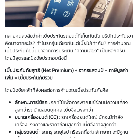
หลายคนสงสัยว่า
ค่าเบี้ยประกันรถยนต์
ที่เห็นกันนั้น บริษัทประกันเขา
คิดมาจากอะไร? ทำไมรถรุ่นเดียวกันแต่
เบี้ย
ไม่เท่ากัน? การคำนวณ
เบี้ยประกันภัย
นั้นมาจากการประเมิน “ความเสี่ยง” เป็นหลักครับ
โดยมีสูตรและปัจจัยประกอบดังนี้
เบี้ยประกันภัย
สุทธิ (Net Premium) + อากรแสตมป์ + ภาษีมูลค่า
เพิ่ม =
เบี้ยประกันภัย
รวม
โดยปัจจัยหลักที่ส่งผลต่อการคำนวณ
เบี้ยประกันภัยคือ
ลักษณะการใช้รถ :
รถที่ใช้เพื่อการพาณิชย์ย่อมมีความเสี่ยง
สูงกว่ารถบ้านส่วนบุคคล
เบี้ย
จึงแพงกว่า
ขนาดเครื่องยนต์ (CC) :
รถเครื่องยนต์ใหญ่ มักจะมีกำลัง
เครื่องแรงกว่าและราคาซ่อมสูงกว่า
เบี้ย
จึงอาจสูงกว่า
กลุ่มรถยนต์ :
รถหรู รถยุโรป หรือรถที่อะไหล่หายาก จะมีฐาน