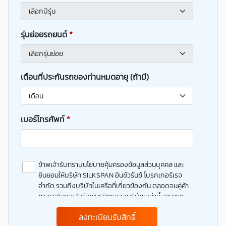
รุ่นย่อยรถยนต์
*
เดือนที่ประกันรถของท่านหมดอายุ (ถ้ามี)
เบอร์โทรศัพท์
*
ข้าพเจ้ารับทราบนโยบายคุ้มครองข้อมูลส่วนบุคคล และ
ยินยอมให้บริษัท SILKSPAN อินชัวรันซ์ โบรกเกอร์เรจ
จำกัด รวมถึงบริษัทในเครือที่เกี่ยวข้องกัน ตลอดจนคู่ค้า
ทางธุรกิจและ/หรือพันธมิตรของบริษัทเหล่านี้ สามารถ
เก็บ ใช้ และ/หรือ เปิดเผยข้อมูลส่วนบุคคลและข้อมูลส่วน
ลงทะเบียนรับสิทธิ์
บุคคลที่มีความอ่อนไหวของข้าพเจ้า เพื่อวัตถุประสงค์ใน