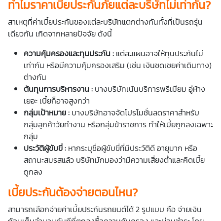
ทำไมราคาเบี้ยประกันภัยแต่ละบริษัทไม่เท่ากัน?
สาเหตุที่
ค่าเบี้ยประกัน
ของแต่ละบริษัทแตกต่างกันทั้งที่เป็นรถรุ่น
เดียวกัน เกิดจากหลายปัจจัย ดังนี้
ความคุ้มครองและทุนประกัน :
แต่ละแผนอาจให้ทุนประกันไม่
เท่ากัน หรือมีความคุ้มครองเสริม (เช่น เงินชดเชยค่าเดินทาง)
ต่างกัน
ต้นทุนการบริหารงาน :
บางบริษัทเน้นบริการพรีเมียม อู่ห้าง
เยอะ
เบี้ย
ก็อาจสูงกว่า
กลุ่มเป้าหมาย :
บางบริษัทอาจจัดโปรโมชั่นลดราคาสำหรับ
กลุ่มลูกค้าวัยทำงาน หรือกลุ่มข้าราชการ ทำให้
เบี้ย
ถูกลงเฉพาะ
กลุ่ม
ประวัติผู้ขับขี่ :
หากระบุชื่อผู้ขับขี่ที่มีประวัติดี อายุมาก หรือ
สถานะสมรสแล้ว บริษัทมักมองว่ามีความเสี่ยงต่ำและคิด
เบี้ย
ถูกลง
เบี้ยประกันต้องจ่ายตอนไหน?
สามารถเลือกจ่าย
ค่าเบี้ยประกันรถยนต์
ได้ 2 รูปแบบ คือ จ่ายเงิน
ก้อนเต็มจำนวนทันทีที่ตกลงซื้อความคุ้มครอง และผ่อนชำระ โดย