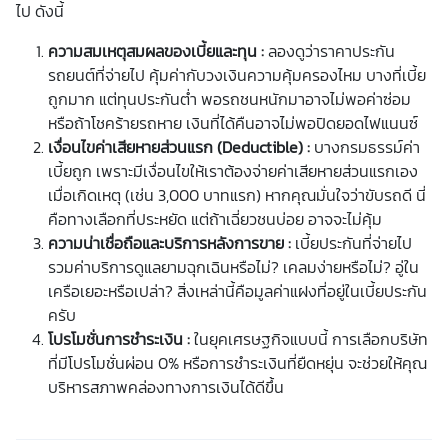
ไป ดังนี้
ความสมเหตุสมผลของ
เบี้ย
และทุน :
ลองดูว่า
ราคาประกัน
รถยนต์
ที่จ่ายไป คุ้มค่ากับวงเงินความคุ้มครองไหม บางที่
เบี้ย
ถูกมาก แต่ทุนประกันต่ำ พอรถชนหนักมาอาจไม่พอค่าซ่อม
หรือถ้าโชคร้ายรถหาย เงินที่ได้คืนอาจไม่พอปิดยอดไฟแนนซ์
เงื่อนไขค่าเสียหายส่วนแรก (Deductible) :
บางกรมธรรม์ค่า
เบี้ย
ถูก เพราะมีเงื่อนไขให้เราต้องจ่ายค่าเสียหายส่วนแรกเอง
เมื่อเกิดเหตุ (เช่น 3,000 บาทแรก) หากคุณมั่นใจว่าขับรถดี นี่
คือทางเลือกที่ประหยัด แต่ถ้าเฉี่ยวชนบ่อย อาจจะไม่คุ้ม
ความน่าเชื่อถือและบริการหลังการขาย :
เบี้ยประกัน
ที่จ่ายไป
รวมค่าบริการดูแลยามฉุกเฉินหรือไม่? เคลมง่ายหรือไม่? อู่ใน
เครือเยอะหรือเปล่า? สิ่งเหล่านี้คือมูลค่าแฝงที่อยู่ใน
เบี้ยประกัน
ครับ
โปรโมชั่นการชำระเงิน :
ในยุคเศรษฐกิจแบบนี้ การเลือกบริษัท
ที่มีโปรโมชั่นผ่อน 0% หรือการชำระเงินที่ยืดหยุ่น จะช่วยให้คุณ
บริหารสภาพคล่องทางการเงินได้ดีขึ้น