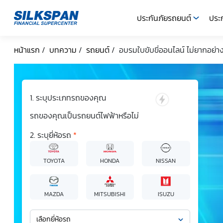
ประกันภัยรถยนต์
ประก
SILKSPAN
หน้าแรก
/
บทความ
/
รถยนต์
/
อบรมใบขับขี่ออนไลน์ ไม่ยากอย่างที
ระบุประเภทรถของคุณ
รถของคุณเป็นรถยนต์ไฟฟ้าหรือไม่
ระบุยี่ห้อรถ
*
TOYOTA
HONDA
NISSAN
MAZDA
MITSUBISHI
ISUZU
เลือกยี่ห้อรถ