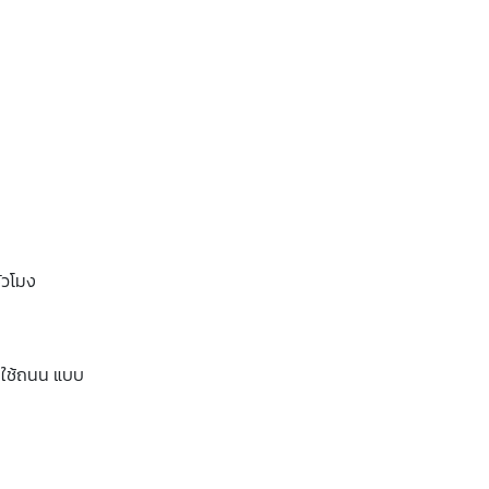
่วโมง
รถใช้ถนน แบบ