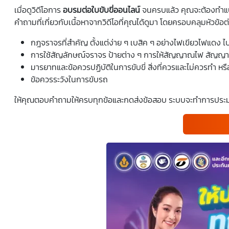
เมื่อดูวิดีโอการ
อบรมต่อใบขับขี่ออนไลน์
จนครบแล้ว คุณจะต้องทำแบบ
คำถามที่เกี่ยวกับเนื้อหาจากวิดีโอที่คุณได้ดูมา โดยครอบคลุมหัวข้อต่
กฎจราจรที่สำคัญ ตั้งแต่ง่าย ๆ เบสิค ๆ อย่างไฟเขียวไฟแ
การใช้สัญลักษณ์จราจร ป้ายต่าง ๆ การให้สัญญาณไฟ สัญญ
มารยาทและข้อควรปฏิบัติในการขับขี่ สิ่งที่ควรและไม่ควรทำ หรือ
ข้อควรระวังในการขับรถ
ให้คุณตอบคำถามให้ครบทุกข้อและกดส่งข้อสอบ ระบบจะทำการประม