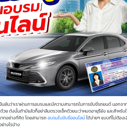
รยืนยันว่าเราผ่านการอบรบและมีความสามารถในการขับขี่รถยนต์ นอกจากน
อีกด้วย ดังนั้นถ้ามีแล้วก็อย่าลืมตรวจเช็คด้วยนะว่าหมดอายุรึยัง และสำหรับใค
ด้ยากอย่างที่คิด โดยสามารถ
อบรมใบขับขี่ออนไลน์
ได้ง่ายๆ แบบที่ไม่ต้อง
นอย่างไรบ้าง