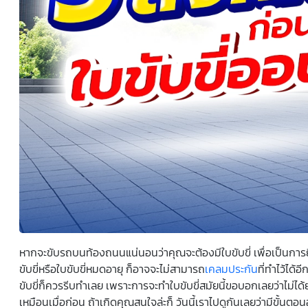
ยินยอมหรือปฏิเสธไม่ให้ความยินยอมในเอกสารนี้ด้วยความ
สมัครใจ ปราศจากการบังคับหรือชักจูง และข้าพเจ้าทราบว่า
ข้าพเจ้าสามารถถอนความยินยอมนี้เสียเมื่อใดก็ได้ เว้นแต่ใน
กรณีมีข้อจำกัดสิทธิตามกฎหมายหรือยังมีสัญญาระหว่าง
ข้าพเจ้ากับสถาบันที่ให้ประโยชน์แก่ข้าพเจ้าอยู่ กรณีที่ข้าพเจ้า
ประสงค์จะไม่ให้ความยินยอม ข้าพเจ้าเข้าใจและยอมรับว่า การ
ไม่ให้ความยินยอมจะมีผลทำให้ข้าพเจ้า (เช่น ข้าพเจ้าอาจได้รับ
ความสะดวกในการใช้บริการน้อยลง หรือข้าพเจ้าไม่สามารถเข้า
ถึงฟังก์ชันการใช้งานบางอย่างได้ เป็นต้น) และข้าพเจ้าทราบ
ว่าการถอนความยินยอมดังกล่าว ไม่มีผลกระทบต่อการประมวล
ผลข้อมูลส่วนบุคคลที่ได้ดำเนินการเสร็จสิ้นไปแล้วก่อนการถอน
ความยินยอม โดยข้าพเจ้าให้ถือเอาการกดเลือก “ให้ความ
ยินยอม” ในช่องสนทนา เป็นการแสดงเจตนายินยอมของ
ข้าพเจ้าแทนการลงลายมือชื่อเป็นหลักฐาน
หากจะขับรถบนท้องถนนแน่นอนว่าคุณจะต้องมีใบขับขี่ เพื่อเป็นกา
ขับขี่หรือใบขับขี่หมดอายุ ก็อาจจะไม่สามารถ
เคลมประกัน
ที่ทำไว้ได้
ขับขี่ก็ควรรีบทำเลย เพราะการจะทำใบขับขี่สมัยนี้ขอบอกเลยว่าไม่ไ
เหมือนเมื่อก่อน ถ้าเกิดคุณสนใจล่ะก็ วันนี้เราไปดูกันเลยว่ามีขั้นตอ